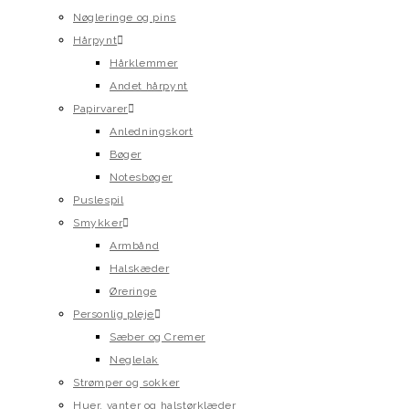
Nøgleringe og pins
Hårpynt
Hårklemmer
Andet hårpynt
Papirvarer
Anledningskort
Bøger
Notesbøger
Puslespil
Smykker
Armbånd
Halskæder
Øreringe
Personlig pleje
Sæber og Cremer
Neglelak
Strømper og sokker
Huer, vanter og halstørklæder