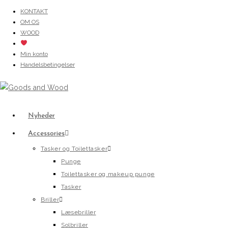
Skip
KONTAKT
OM OS
to
WOOD
content
Min konto
Handelsbetingelser
Nyheder
Accessories
Tasker og Toilettasker
Punge
Toilettasker og makeup punge
Tasker
Briller
Læsebriller
Solbriller