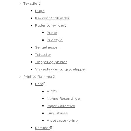
Tekstiler
Duge
Køkkenhåndklæder
Puder og hynder
Puder
Pudefyld
Sengetæpper
Tehætter
Tæpper og plaider
Viskestykker og grydelapper
Print og Rammer
Print
ATWS
Nynne Rosenvinge
Paper Collective
Tiny Stories
Vissevasse (print)
Rammer