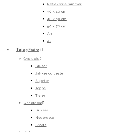
Refleksfrie rammer
30 x 40 cm.
40 x 50 cm
50 x 70 cm
A3
A4
Tøj og Fodtøj
Overdele
Bluser
Jakker og veste
Skjorter
Toppe
Trøjer
Underdele
Bukser
Nederdele
Shorts