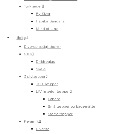
Tørklæder
By Stær
Habiba Bandana
Mind of Line
Bolig
Diverse boligtilbehør
Glas
Drikkeglas
Skåle
Gulvtæpper
JOU Tæpper
LIV Interior tæpper
Løbere
Små tæpper og bademåtter
Større tæpper
Keramik
Diverse