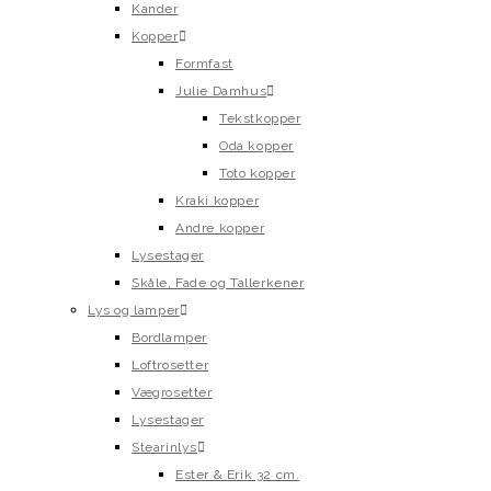
Kander
Kopper
Formfast
Julie Damhus
Tekstkopper
Oda kopper
Toto kopper
Kraki kopper
Andre kopper
Lysestager
Skåle, Fade og Tallerkener
Lys og lamper
Bordlamper
Loftrosetter
Vægrosetter
Lysestager
Stearinlys
Ester & Erik 32 cm.