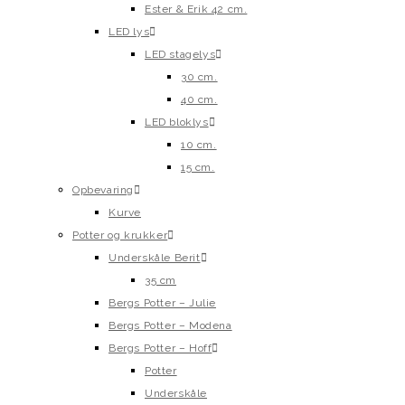
Ester & Erik 42 cm.
LED lys
LED stagelys
30 cm.
40 cm.
LED bloklys
10 cm.
15 cm.
Opbevaring
Kurve
Potter og krukker
Underskåle Berit
35 cm
Bergs Potter – Julie
Bergs Potter – Modena
Bergs Potter – Hoff
Potter
Underskåle