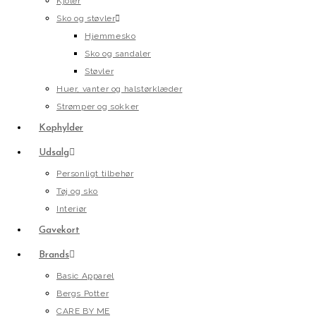
Kjoler
Sko og støvler
Hjemmesko
Sko og sandaler
Støvler
Huer, vanter og halstørklæder
Strømper og sokker
Kophylder
Udsalg
Personligt tilbehør
Tøj og sko
Interiør
Gavekort
Brands
Basic Apparel
Bergs Potter
CARE BY ME