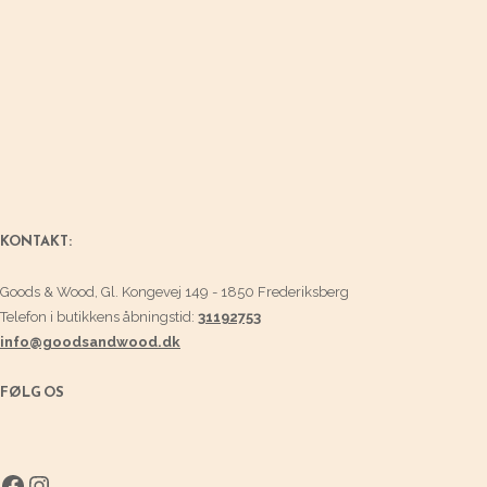
på
varesiden
KONTAKT:
Goods & Wood, Gl. Kongevej 149 - 1850 Frederiksberg
Telefon i butikkens åbningstid:
31192753
info@goodsandwood.dk
FØLG OS
Facebook
Instagram