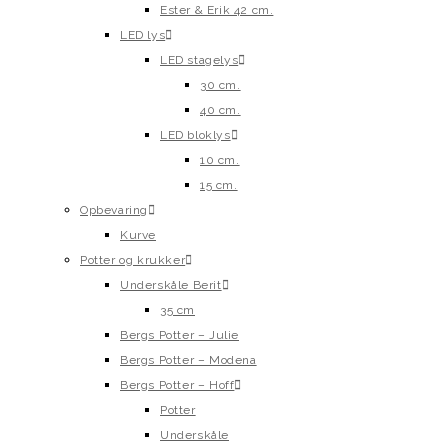
Ester & Erik 42 cm.
LED lys
LED stagelys
30 cm.
40 cm.
LED bloklys
10 cm.
15 cm.
Opbevaring
Kurve
Potter og krukker
Underskåle Berit
35 cm
Bergs Potter – Julie
Bergs Potter – Modena
Bergs Potter – Hoff
Potter
Underskåle