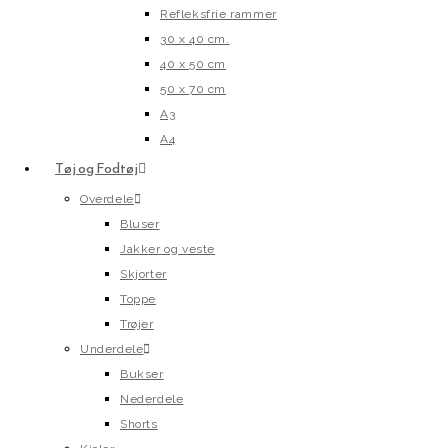
Refleksfrie rammer
30 x 40 cm.
40 x 50 cm
50 x 70 cm
A3
A4
Tøj og Fodtøj
Overdele
Bluser
Jakker og veste
Skjorter
Toppe
Trøjer
Underdele
Bukser
Nederdele
Shorts