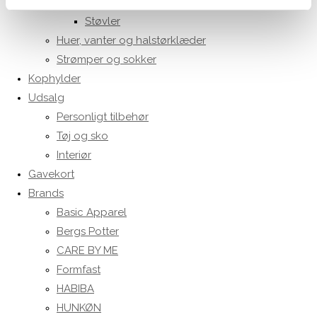
Sko og sandaler
Støvler
Huer, vanter og halstørklæder
Strømper og sokker
Kophylder
Udsalg
Personligt tilbehør
Tøj og sko
Interiør
Gavekort
Brands
Basic Apparel
Bergs Potter
CARE BY ME
Formfast
HABIBA
HUNKØN