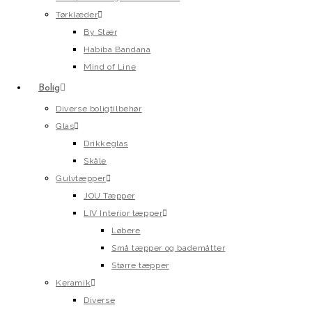
Tørklæder
By Stær
Habiba Bandana
Mind of Line
Bolig
Diverse boligtilbehør
Glas
Drikkeglas
Skåle
Gulvtæpper
JOU Tæpper
LIV Interior tæpper
Løbere
Små tæpper og bademåtter
Større tæpper
Keramik
Diverse