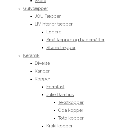
Skåle
Gulvtæpper
JOU Tæpper
LIV Interior tæpper
Løbere
Små tæpper og bademåtter
Større tæpper
Keramik
Diverse
Kander
Kopper
Formfast
Julie Damhus
Tekstkopper
Oda kopper
Toto kopper
Kraki kopper