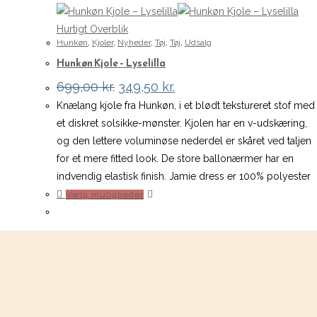
Hurtigt Overblik
Hunkøn
,
Kjoler
,
Nyheder
,
Tøj
,
Tøj
,
Udsalg
Hunkøn Kjole – Lyselilla
Den
Den
699,00
kr.
349,50
kr.
oprindelige
aktuelle
Knælang kjole fra Hunkøn, i et blødt tekstureret stof med
pris
pris
var:
er:
et diskret solsikke-mønster. Kjolen har en v-udskæring,
699,00 kr..
349,50 kr..
og den lettere voluminøse nederdel er skåret ved taljen
for et mere fitted look. De store ballonærmer har en
indvendig elastisk finish. Jamie dress er 100% polyester
Dette
Vælg muligheder
vare
har
flere
varianter.
Mulighederne
kan
vælges