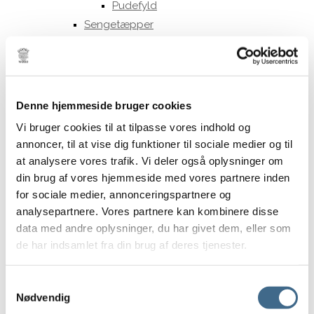
Pudefyld
Sengetæpper
Tehætter
Tæpper og plaider
Viskestykker og grydelapper
Print og Rammer
Denne hjemmeside bruger cookies
Print
Vi bruger cookies til at tilpasse vores indhold og
ATWS
annoncer, til at vise dig funktioner til sociale medier og til
Nynne Rosenvinge
at analysere vores trafik. Vi deler også oplysninger om
Paper Collective
din brug af vores hjemmeside med vores partnere inden
for sociale medier, annonceringspartnere og
Tiny Stories
analysepartnere. Vores partnere kan kombinere disse
Vissevasse (print)
data med andre oplysninger, du har givet dem, eller som
Rammer
de har indsamlet fra din brug af deres tjenester.
Refleksfrie rammer
30 x 40 cm.
Samtykkevalg
40 x 50 cm
Nødvendig
50 x 70 cm