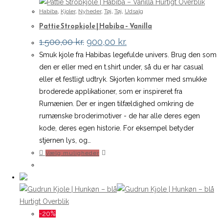
Hurtigt Overblik
Habiba
,
Kjoler
,
Nyheder
,
Tøj
,
Tøj
,
Udsalg
Pattie Stropkjole | Habiba – Vanilla
Den
Den
1.500,00
kr.
900,00
kr.
oprindelige
aktuelle
Smuk kjole fra Habibas legefulde univers. Brug den som
pris
pris
var:
er:
den er eller med en t.shirt under, så du er har casual
1.500,00 kr..
900,00 kr..
eller et festligt udtryk. Skjorten kommer med smukke
broderede applikationer, som er inspireret fra
Rumænien. Der er ingen tilfældighed omkring de
rumænske broderimotiver - de har alle deres egen
kode, deres egen historie. For eksempel betyder
stjernen lys, og…
Dette
Vælg muligheder
vare
har
flere
varianter.
Hurtigt Overblik
Mulighederne
-20%