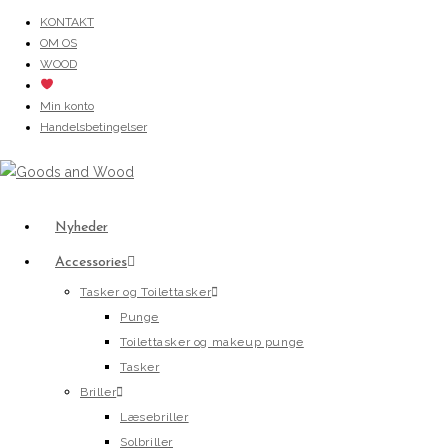
Skip
KONTAKT
OM OS
to
WOOD
content
Min konto
Handelsbetingelser
Nyheder
Accessories
Tasker og Toilettasker
Punge
Toilettasker og makeup punge
Tasker
Briller
Læsebriller
Solbriller