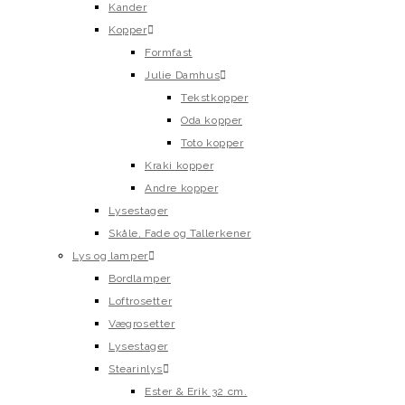
Kander
Kopper
Formfast
Julie Damhus
Tekstkopper
Oda kopper
Toto kopper
Kraki kopper
Andre kopper
Lysestager
Skåle, Fade og Tallerkener
Lys og lamper
Bordlamper
Loftrosetter
Vægrosetter
Lysestager
Stearinlys
Ester & Erik 32 cm.