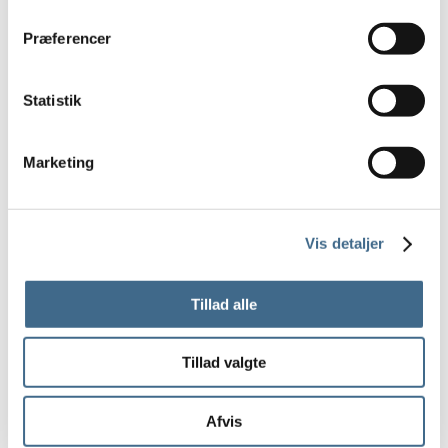
A3
Præferencer
A4
Tøj og Fodtøj
Overdele
Statistik
Bluser
Jakker og veste
Marketing
Skjorter
Toppe
Trøjer
Vis detaljer
Underdele
Bukser
Tillad alle
Nederdele
Shorts
Tillad valgte
Kjoler
Sko og støvler
Afvis
Hjemmesko