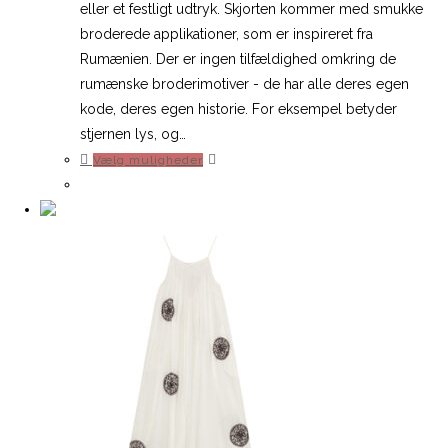
1.200,00 kr..
840,00 kr..
eller et festligt udtryk. Skjorten kommer med smukke
broderede applikationer, som er inspireret fra
Rumænien. Der er ingen tilfældighed omkring de
rumænske broderimotiver - de har alle deres egen
kode, deres egen historie. For eksempel betyder
stjernen lys, og…
Dette
Vælg muligheder
vare
har
flere
varianter.
Mulighederne
kan
vælges
på
varesiden