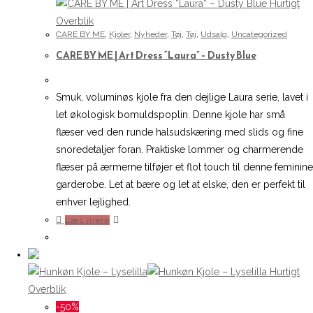
kan
Hurtigt
vælges
Overblik
CARE BY ME
,
Kjoler
,
Nyheder
,
Tøj
,
Tøj
,
Udsalg
,
Uncategorized
på
CARE BY ME | Art Dress “Laura” – Dusty Blue
varesiden
Smuk, voluminøs kjole fra den dejlige Laura serie, lavet i
let økologisk bomuldspoplin. Denne kjole har små
flæser ved den runde halsudskæring med slids og fine
snoredetaljer foran. Praktiske lommer og charmerende
flæser på ærmerne tilføjer et flot touch til denne feminine
garderobe. Let at bære og let at elske, den er perfekt til
enhver lejlighed.
Læs mere
Hurtigt
Overblik
-50%