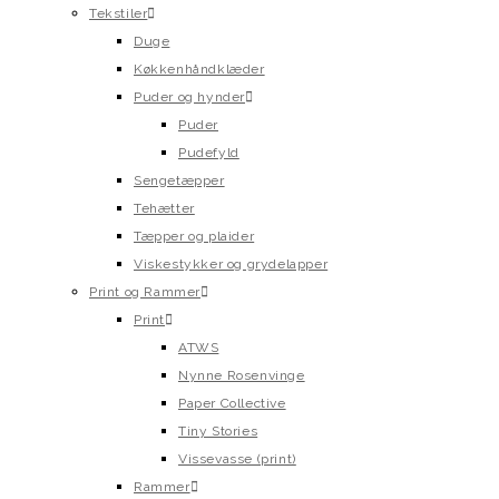
Tekstiler
Duge
Køkkenhåndklæder
Puder og hynder
Puder
Pudefyld
Sengetæpper
Tehætter
Tæpper og plaider
Viskestykker og grydelapper
Print og Rammer
Print
ATWS
Nynne Rosenvinge
Paper Collective
Tiny Stories
Vissevasse (print)
Rammer