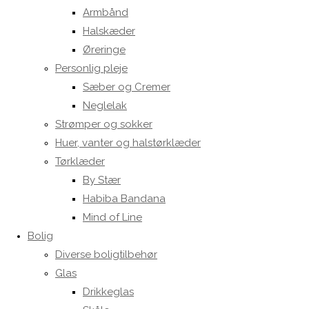
Armbånd
Halskæder
Øreringe
Personlig pleje
Sæber og Cremer
Neglelak
Strømper og sokker
Huer, vanter og halstørklæder
Tørklæder
By Stær
Habiba Bandana
Mind of Line
Bolig
Diverse boligtilbehør
Glas
Drikkeglas