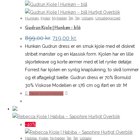
kan
vælges
Hurtigt Overblik
Hunkøn
,
Kjoler
,
Nyheder
,
Tøj
,
Tøj
,
Udsalg
,
Uncategorized
på
Gudrun Kjole | Hunkøn – blå
varesiden
Den
Den
899,00
kr.
719,00
kr.
oprindelige
aktuelle
Hunkøn Gudrun dress er en smuk kjole med et diskret
pris
pris
var:
er:
stribet mønster og en klassisk form. Kjolen har en lille
899,00 kr..
719,00 kr..
skjortekrave og korte ærmer med et let rynke detalje.
Forrest har kjolen en synlig knaplukning, to skrå lommer
og et aftageligt bælte. Gudrun dress er 70% Bomuld
30% Viskose Modellen er 176 cm og iført en str. M
Dette
Vælg muligheder
vare
har
flere
Hurtigt Overblik
varianter.
-40%
Mulighederne
Hurtigt Overblik
Habiba
,
Kjoler
,
Nyheder
,
Tøj
,
Tøj
,
Udsalg
kan