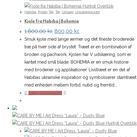
vælges
Hurtigt Overblik
Habiba
,
Kjoler
,
Tøj
,
Tøj
,
Udsalg
,
Uncategorized
på
Kjole fra Habiba | Bohemia
varesiden
Den
Den
1.600,00
kr.
800,00
kr.
oprindelige
aktuelle
Smuk kjole med lange ærmer og det fineste broderede
pris
pris
var:
er:
træ på hver side af brystet. Træet er en bombination af
1.600,00 kr..
800,00 kr..
broderi og pachwork. Kjolen har V udskæring, som er
kantet med små blade. BOHEMIA er en smuk historie
med broderier og applikationer. Livstræet er en del af
Habibas ukrainske inspiration og symboliserer stamtræet
med enheden mellem fortid, nutid og fremtid.…
Dette
Vælg muligheder
vare
har
flere
varianter.
Hurtigt Overblik
Mulighederne