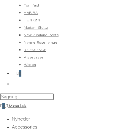
Formfast
HABIBA
HUNKØN
Madam Stoltz
New Zealand Boots
Nynne Rosenvinge
RE.ESSENCE
Vissevasse
Woden
0
Toggle
website
search
0
Menu
Luk
Nyheder
Accessories