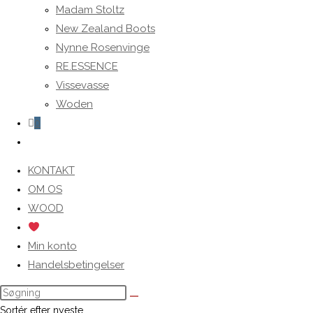
Madam Stoltz
New Zealand Boots
Nynne Rosenvinge
RE.ESSENCE
Vissevasse
Woden
0
Toggle
website
KONTAKT
search
OM OS
WOOD
Min konto
Handelsbetingelser
Sortér efter nyeste