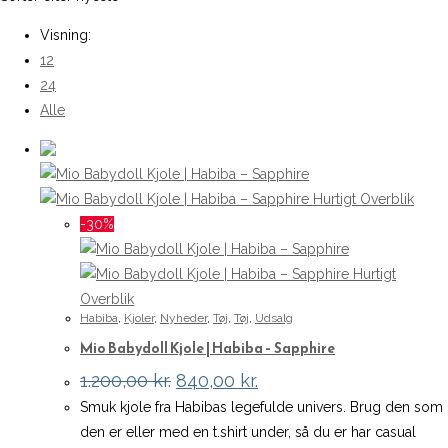
Visning:
12
24
Alle
Hurtigt Overblik
-30%
Hurtigt
Overblik
Habiba
,
Kjoler
,
Nyheder
,
Tøj
,
Tøj
,
Udsalg
Mio Babydoll Kjole | Habiba – Sapphire
Den
Den
1.200,00
kr.
840,00
kr.
oprindelige
aktuelle
Smuk kjole fra Habibas legefulde univers. Brug den som
pris
pris
var:
er:
den er eller med en t.shirt under, så du er har casual