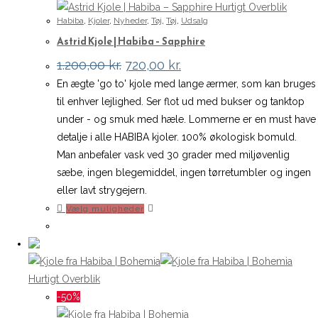
vælges
Hurtigt Overblik
Habiba
,
Kjoler
,
Nyheder
,
Tøj
,
Tøj
,
Udsalg
på
Astrid Kjole | Habiba – Sapphire
varesiden
Den
Den
1.200,00
kr.
720,00
kr.
oprindelige
aktuelle
En ægte 'go to' kjole med lange ærmer, som kan bruges
pris
pris
var:
er:
til enhver lejlighed. Ser flot ud med bukser og tanktop
1.200,00 kr..
720,00 kr..
under - og smuk med hæle. Lommerne er en must have
detalje i alle HABIBA kjoler. 100% økologisk bomuld.
Man anbefaler vask ved 30 grader med miljøvenlig
sæbe, ingen blegemiddel, ingen tørretumbler og ingen
eller lavt strygejern.
Dette
Vælg muligheder
vare
har
flere
varianter.
Hurtigt Overblik
Mulighederne
-50%
kan