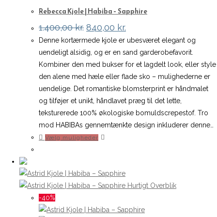
Rebecca Kjole | Habiba – Sapphire
vælges
på
Den
Den
1.400,00
kr.
840,00
kr.
oprindelige
aktuelle
varesiden
Denne kortærmede kjole er ubesværet elegant og
pris
pris
var:
er:
uendeligt alsidig, og er en sand garderobefavorit.
1.400,00 kr..
840,00 kr..
Kombiner den med bukser for et lagdelt look, eller style
den alene med hæle eller flade sko – mulighederne er
uendelige. Det romantiske blomsterprint er håndmalet
og tilføjer et unikt, håndlavet præg til det lette,
teksturerede 100% økologiske bomuldscrepestof. Tro
mod HABIBAs gennemtænkte design inkluderer denne…
Dette
Vælg muligheder
vare
har
flere
varianter.
Hurtigt Overblik
Mulighederne
-40%
kan