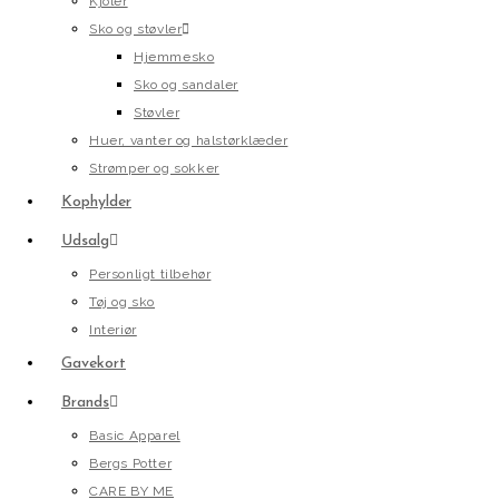
Kjoler
Sko og støvler
Hjemmesko
Sko og sandaler
Støvler
Huer, vanter og halstørklæder
Strømper og sokker
Kophylder
Udsalg
Personligt tilbehør
Tøj og sko
Interiør
Gavekort
Brands
Basic Apparel
Bergs Potter
CARE BY ME