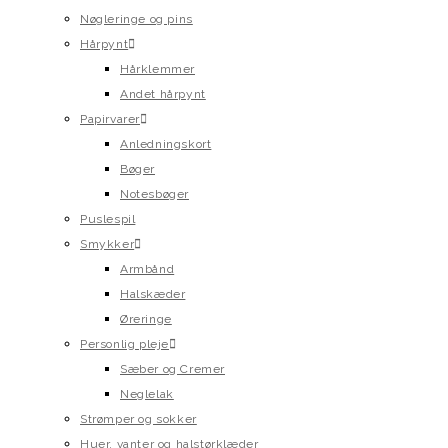
Nøgleringe og pins
Hårpynt
Hårklemmer
Andet hårpynt
Papirvarer
Anledningskort
Bøger
Notesbøger
Puslespil
Smykker
Armbånd
Halskæder
Øreringe
Personlig pleje
Sæber og Cremer
Neglelak
Strømper og sokker
Huer, vanter og halstørklæder