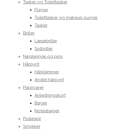
Tasker og Toilettasker
Punge
Toilettasker og makeup punge
Tasker
Briller
Læsebriller
Solbriller
Nøgleringe og pins
Hårpynt
Hårklemmer
Andet hårpynt
Papirvarer
Anledningskort
Bøger
Notesbøger
Puslespil
Smykker