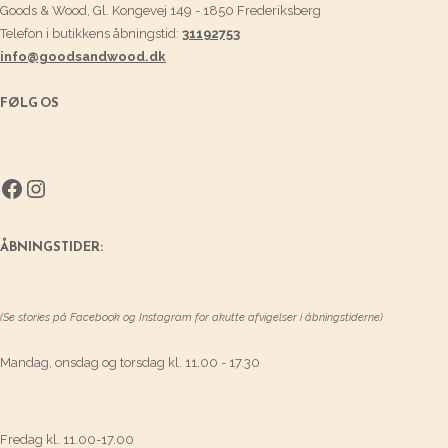
Goods & Wood, Gl. Kongevej 149 - 1850 Frederiksberg
Telefon i butikkens åbningstid:
31192753
info@goodsandwood.dk
FØLG OS
Facebook
Instagram
ÅBNINGSTIDER:
(Se stories på Facebook og Instagram for akutte afvigelser i åbningstiderne)
Mandag, onsdag og torsdag kl. 11.00 - 17.30
Fredag kl. 11.00-17.00