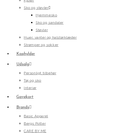
Kjoler
Sko og støvler
Hjemmesko
Sko og sandaler
Støvler
Huer, vanter og halstørklæder
Strømper og sokker
Kophylder
Udsalg
Personligt tilbehør
Tøj og sko
Interiør
Gavekort
Brands
Basic Apparel
Bergs Potter
CARE BY ME