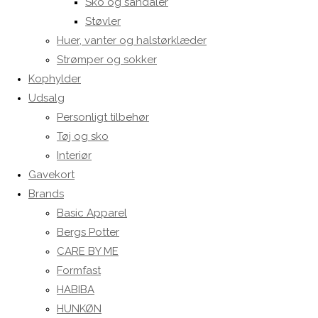
Sko og sandaler
Støvler
Huer, vanter og halstørklæder
Strømper og sokker
Kophylder
Udsalg
Personligt tilbehør
Tøj og sko
Interiør
Gavekort
Brands
Basic Apparel
Bergs Potter
CARE BY ME
Formfast
HABIBA
HUNKØN