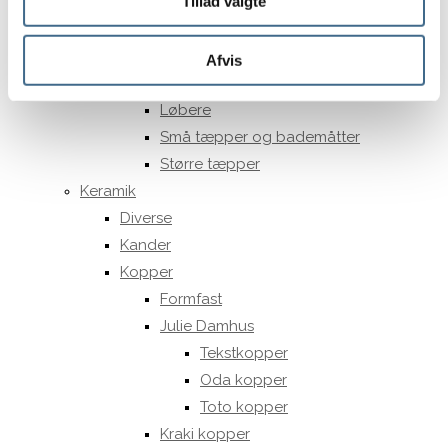
Tillad valgte
Skåle
Gulvtæpper
JOU Tæpper
Afvis
LIV Interior tæpper
Løbere
Små tæpper og bademåtter
Større tæpper
Keramik
Diverse
Kander
Kopper
Formfast
Julie Damhus
Tekstkopper
Oda kopper
Toto kopper
Kraki kopper