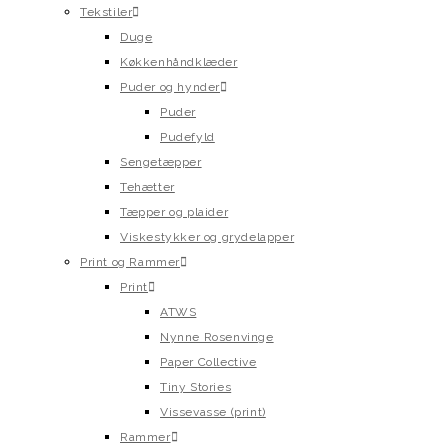
Tekstiler
Duge
Køkkenhåndklæder
Puder og hynder
Puder
Pudefyld
Sengetæpper
Tehætter
Tæpper og plaider
Viskestykker og grydelapper
Print og Rammer
Print
ATWS
Nynne Rosenvinge
Paper Collective
Tiny Stories
Vissevasse (print)
Rammer