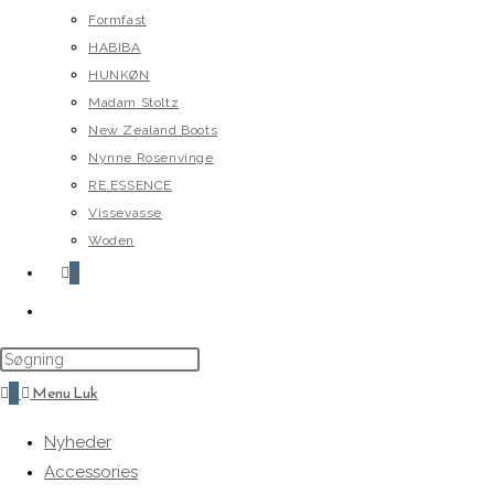
Formfast
HABIBA
HUNKØN
Madam Stoltz
New Zealand Boots
Nynne Rosenvinge
RE.ESSENCE
Vissevasse
Woden
0
Toggle
website
search
0
Menu
Luk
Nyheder
Accessories