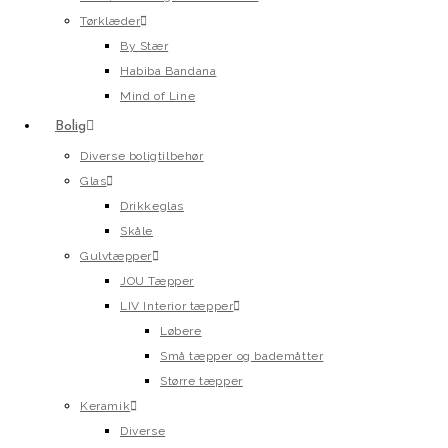
Tørklæder
By Stær
Habiba Bandana
Mind of Line
Bolig
Diverse boligtilbehør
Glas
Drikkeglas
Skåle
Gulvtæpper
JOU Tæpper
LIV Interior tæpper
Løbere
Små tæpper og bademåtter
Større tæpper
Keramik
Diverse