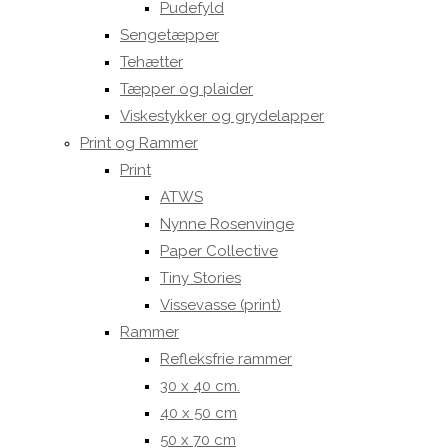
Pudefyld
Sengetæpper
Tehætter
Tæpper og plaider
Viskestykker og grydelapper
Print og Rammer
Print
ATWS
Nynne Rosenvinge
Paper Collective
Tiny Stories
Vissevasse (print)
Rammer
Refleksfrie rammer
30 x 40 cm.
40 x 50 cm
50 x 70 cm