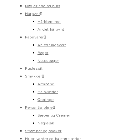
Nøgleringe og pins
Hårpynt
Hårklemmer
Andet hårpynt
Papirvarer
Anledningskort
Bøger
Notesbøger
Puslespil
Smykker
Armbånd
Halskæder
Øreringe
Personlig pleje
Sæber og Cremer
Neglelak
Strømper og sokker
Huer, vanter og halstørklæder