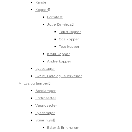
Kander
Kopper
Formfast
Julie Damhus
Tekstkopper
Oda kopper
Toto kopper
Kraki kopper
Andre kopper
Lysestager
Skåle, Fade og Tallerkener
Lys og lamper
Bordlamper
Loftrosetter
Vægrosetter
Lysestager
Stearinlys
Ester & Erik 32 cm.