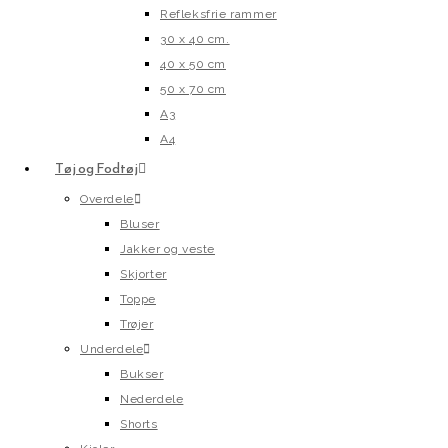
Refleksfrie rammer
30 x 40 cm.
40 x 50 cm
50 x 70 cm
A3
A4
Tøj og Fodtøj
Overdele
Bluser
Jakker og veste
Skjorter
Toppe
Trøjer
Underdele
Bukser
Nederdele
Shorts