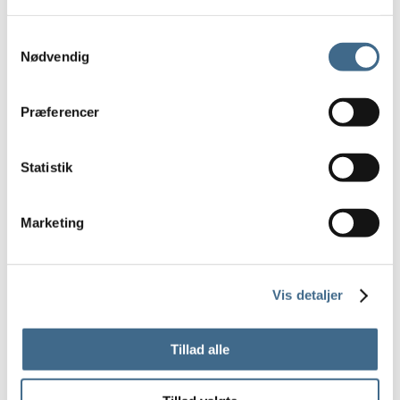
Armbånd
Samtykkevalg
Halskæder
Nødvendig
Øreringe
Personlig pleje
Præferencer
Sæber og Cremer
Neglelak
Strømper og sokker
Statistik
Huer, vanter og halstørklæder
Tørklæder
Marketing
By Stær
Habiba Bandana
Mind of Line
Vis detaljer
Bolig
Diverse boligtilbehør
Tillad alle
Glas
Drikkeglas