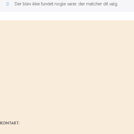
Der blev ikke fundet nogle varer, der matcher dit valg.
KONTAKT: