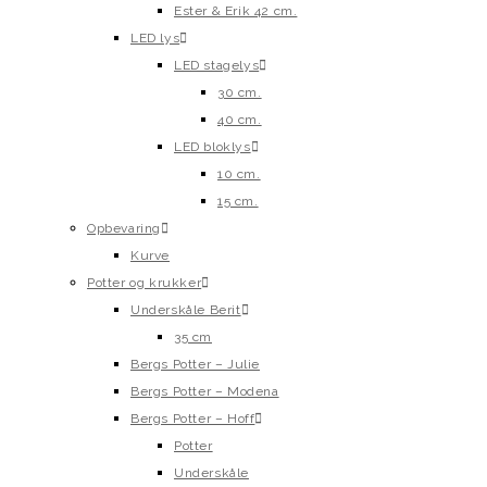
Ester & Erik 42 cm.
LED lys
LED stagelys
30 cm.
40 cm.
LED bloklys
10 cm.
15 cm.
Opbevaring
Kurve
Potter og krukker
Underskåle Berit
35 cm
Bergs Potter – Julie
Bergs Potter – Modena
Bergs Potter – Hoff
Potter
Underskåle