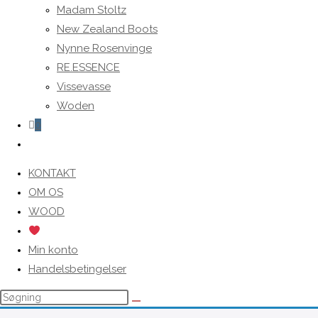
Madam Stoltz
New Zealand Boots
Nynne Rosenvinge
RE.ESSENCE
Vissevasse
Woden
0
Toggle
website
KONTAKT
search
OM OS
WOOD
Min konto
Handelsbetingelser