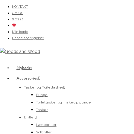
Skip
KONTAKT
OM OS
to
WOOD
content
Min konto
Handelsbetingelser
Nyheder
Accessories
Tasker og Toilettasker
Punge
Toilettasker og makeup punge
Tasker
Briller
Læsebriller
Solbriller