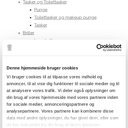
Tasker og Toilettasker
Punge
Toilettasker og makeup punge
Tasker
Briller
Læsebriller
Solbriller
Nøgleringe og pins
Hårpynt
Denne hjemmeside bruger cookies
Hårklemmer
Vi bruger cookies til at tilpasse vores indhold og
Andet hårpynt
annoncer, til at vise dig funktioner til sociale medier og til
Papirvarer
at analysere vores trafik. Vi deler også oplysninger om
Anledningskort
din brug af vores hjemmeside med vores partnere inden
Bøger
for sociale medier, annonceringspartnere og
Notesbøger
analysepartnere. Vores partnere kan kombinere disse
Puslespil
data med andre oplysninger, du har givet dem, eller som
de har indsamlet fra din brug af deres tjenester.
Smykker