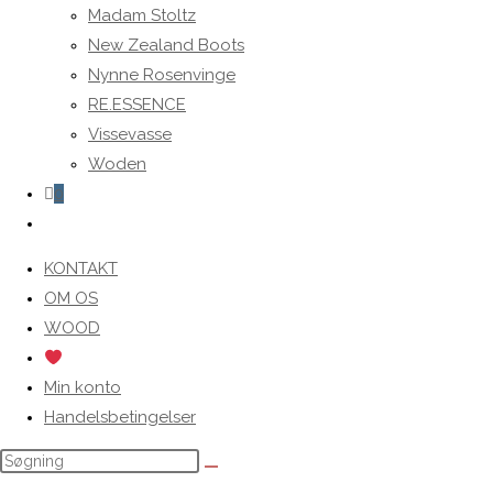
Madam Stoltz
New Zealand Boots
Nynne Rosenvinge
RE.ESSENCE
Vissevasse
Woden
0
Toggle
website
KONTAKT
search
OM OS
WOOD
Min konto
Handelsbetingelser