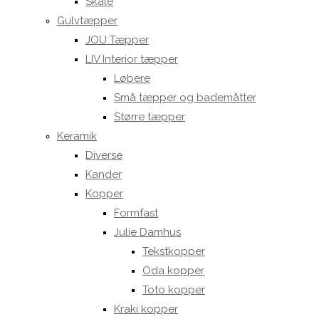
Skåle
Gulvtæpper
JOU Tæpper
LIV Interior tæpper
Løbere
Små tæpper og bademåtter
Større tæpper
Keramik
Diverse
Kander
Kopper
Formfast
Julie Damhus
Tekstkopper
Oda kopper
Toto kopper
Kraki kopper