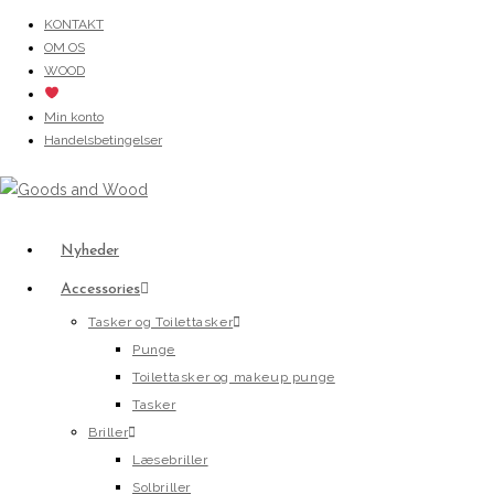
Skip
KONTAKT
OM OS
to
WOOD
content
Min konto
Handelsbetingelser
Nyheder
Accessories
Tasker og Toilettasker
Punge
Toilettasker og makeup punge
Tasker
Briller
Læsebriller
Solbriller