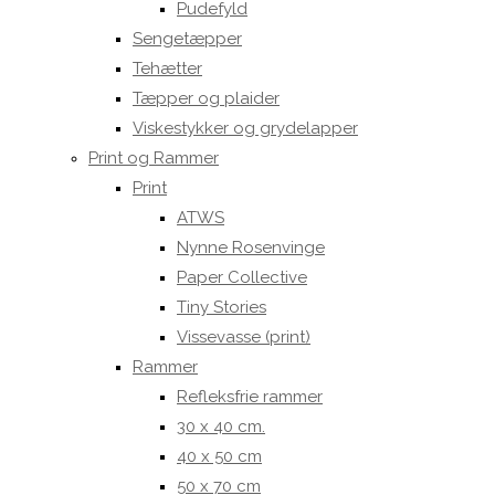
Pudefyld
Sengetæpper
Tehætter
Tæpper og plaider
Viskestykker og grydelapper
Print og Rammer
Print
ATWS
Nynne Rosenvinge
Paper Collective
Tiny Stories
Vissevasse (print)
Rammer
Refleksfrie rammer
30 x 40 cm.
40 x 50 cm
50 x 70 cm