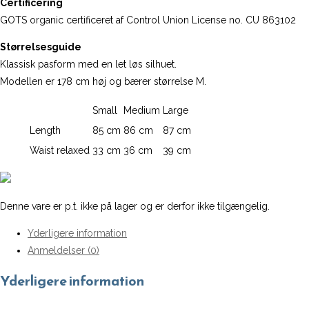
Certificering
GOTS organic certificeret af Control Union License no. CU 863102
Størrelsesguide
Klassisk pasform med en let løs silhuet.
Modellen er 178 cm høj og bærer størrelse M.
Small
Medium
Large
Length
85 cm
86 cm
87 cm
Waist relaxed
33 cm
36 cm
39 cm
Denne vare er p.t. ikke på lager og er derfor ikke tilgængelig.
Yderligere information
Anmeldelser (0)
Yderligere information