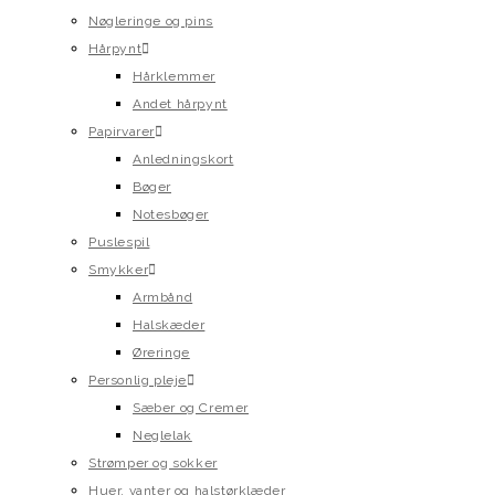
Nøgleringe og pins
Hårpynt
Hårklemmer
Andet hårpynt
Papirvarer
Anledningskort
Bøger
Notesbøger
Puslespil
Smykker
Armbånd
Halskæder
Øreringe
Personlig pleje
Sæber og Cremer
Neglelak
Strømper og sokker
Huer, vanter og halstørklæder