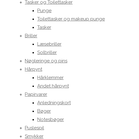
Tasker og Toilettasker
Punge
Toilettasker og makeup punge
Tasker
Briller
Læsebriller
Solbriller
Nøgleringe og pins
Hårpynt
Hårklemmer
Andet hårpynt
Papirvarer
Anledningskort
Bøger
Notesbøger
Puslespil
Smykker