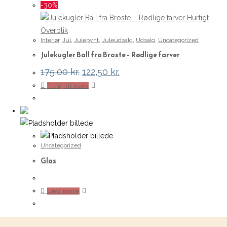
-30%
Hurtigt
Overblik
Interiør
,
Jul
,
Julepynt
,
Juleudsalg
,
Udsalg
,
Uncategorized
Julekugler Ball fra Broste – Rødlige farver
Den
Den
175,00
kr.
122,50
kr.
oprindelige
aktuelle
Tilføj til kurv
pris
pris
var:
er:
175,00 kr..
122,50 kr..
Uncategorized
Glas
Læs mere