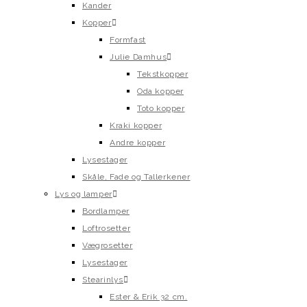
Kander
Kopper
Formfast
Julie Damhus
Tekstkopper
Oda kopper
Toto kopper
Kraki kopper
Andre kopper
Lysestager
Skåle, Fade og Tallerkener
Lys og lamper
Bordlamper
Loftrosetter
Vægrosetter
Lysestager
Stearinlys
Ester & Erik 32 cm.