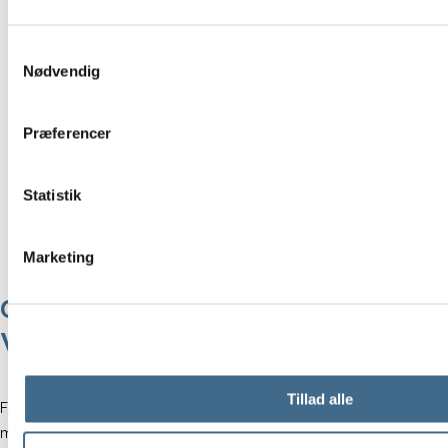
Samtykkevalg
Nødvendig
Præferencer
Statistik
Marketing
CARE BY ME | Nederdel “Augusta” –
White
Tillad alle
Feminin nederdel fra Augusta-serien, fremstillet i økologisk bomuld
med en minimalistisk, grafisk broderie anglaise.