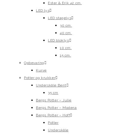
Ester & Erik 42 cm.
LED lys
LED stagelys
30 cm.
40 cm.
LED bloklys
10 cm.
15 cm.
Opbevaring
Kurve
Potter og krukker
Underskåle Berit
35 cm
Bergs Potter – Julie
Bergs Potter – Modena
Bergs Potter – Hoff
Potter
Underskåle