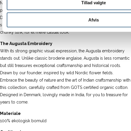
Tillad valgte
Nederdelen har charmerende flæser, en blød elastisk talje og
praktiske lommer.
Denne feminine nederdel er smuk sammen med en simpel top om
Afvis
sommeren og er cool sammen med en klassisk sweater eller
chunky strik, for et mere casual look.
The Augusta Embroidery
With its strong graphic visual expression, the Augusta embroidery
stands out. Unlike classic broderie anglaise, Augusta is less romantic
but still treasures exceptional craftsmanship and historical roots.
Drawn by our founder, inspired by wild Nordic flower fields.
Embrace the beauty of nature and the art of Indian craftsmanship with
this collection, carefully crafted from GOTS certified organic cotton.
Designed in Denmark, lovingly made in India, for you to treasure for
years to come.
Materiale
100% økologisk bomuld