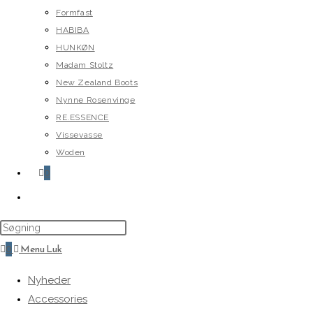
Formfast
HABIBA
HUNKØN
Madam Stoltz
New Zealand Boots
Nynne Rosenvinge
RE.ESSENCE
Vissevasse
Woden
0
Toggle
website
search
0
Menu
Luk
Nyheder
Accessories