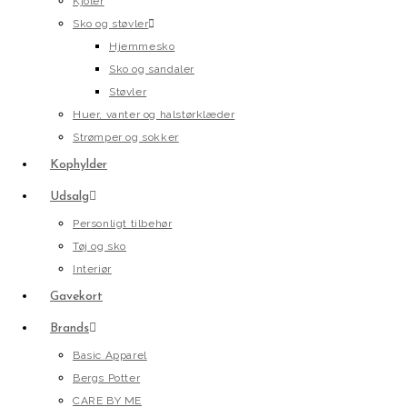
Kjoler
Sko og støvler
Hjemmesko
Sko og sandaler
Støvler
Huer, vanter og halstørklæder
Strømper og sokker
Kophylder
Udsalg
Personligt tilbehør
Tøj og sko
Interiør
Gavekort
Brands
Basic Apparel
Bergs Potter
CARE BY ME