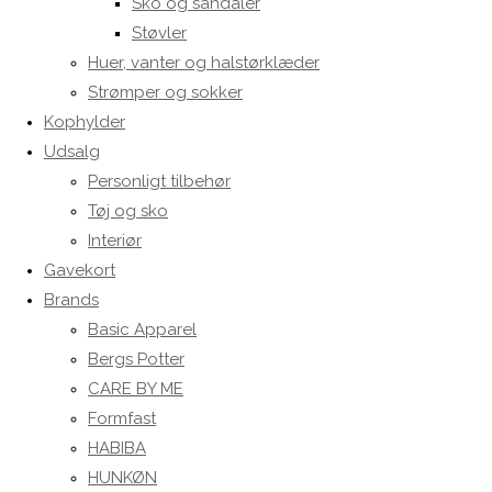
Sko og sandaler
Støvler
Huer, vanter og halstørklæder
Strømper og sokker
Kophylder
Udsalg
Personligt tilbehør
Tøj og sko
Interiør
Gavekort
Brands
Basic Apparel
Bergs Potter
CARE BY ME
Formfast
HABIBA
HUNKØN