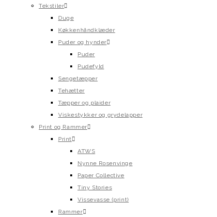
Tekstiler
Duge
Køkkenhåndklæder
Puder og hynder
Puder
Pudefyld
Sengetæpper
Tehætter
Tæpper og plaider
Viskestykker og grydelapper
Print og Rammer
Print
ATWS
Nynne Rosenvinge
Paper Collective
Tiny Stories
Vissevasse (print)
Rammer