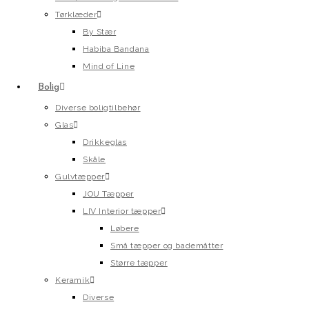
Tørklæder
By Stær
Habiba Bandana
Mind of Line
Bolig
Diverse boligtilbehør
Glas
Drikkeglas
Skåle
Gulvtæpper
JOU Tæpper
LIV Interior tæpper
Løbere
Små tæpper og bademåtter
Større tæpper
Keramik
Diverse