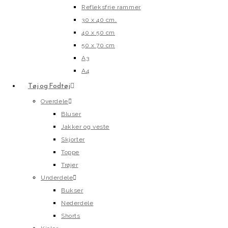
Refleksfrie rammer
30 x 40 cm.
40 x 50 cm
50 x 70 cm
A3
A4
Tøj og Fodtøj
Overdele
Bluser
Jakker og veste
Skjorter
Toppe
Trøjer
Underdele
Bukser
Nederdele
Shorts