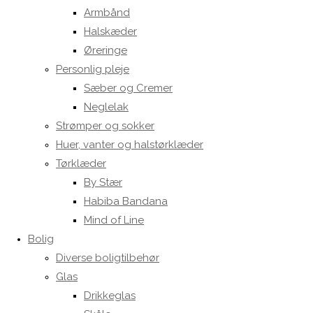
Armbånd
Halskæder
Øreringe
Personlig pleje
Sæber og Cremer
Neglelak
Strømper og sokker
Huer, vanter og halstørklæder
Tørklæder
By Stær
Habiba Bandana
Mind of Line
Bolig
Diverse boligtilbehør
Glas
Drikkeglas