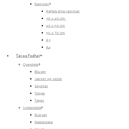
Rammer
Refleksfrie rammer
30 x 40 cm.
40 x 50 cm
50 x 70 cm
A3
A4
Tøj og Fodtøj
Overdele
Bluser
Jakker og veste
Skjorter
Toppe
Trøjer
Underdele
Bukser
Nederdele