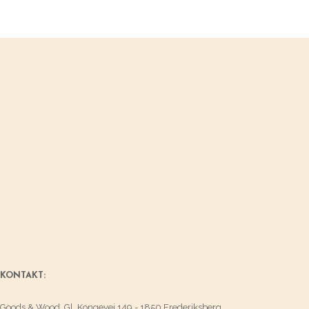
KONTAKT:
Goods & Wood, Gl. Kongevej 149 - 1850 Frederiksberg