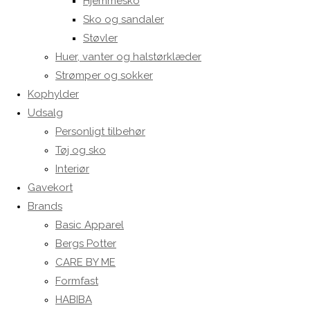
Hjemmesko
Sko og sandaler
Støvler
Huer, vanter og halstørklæder
Strømper og sokker
Kophylder
Udsalg
Personligt tilbehør
Tøj og sko
Interiør
Gavekort
Brands
Basic Apparel
Bergs Potter
CARE BY ME
Formfast
HABIBA