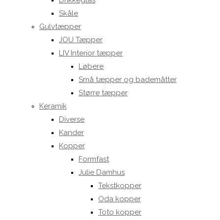
Drikkeglas
Skåle
Gulvtæpper
JOU Tæpper
LIV Interior tæpper
Løbere
Små tæpper og bademåtter
Større tæpper
Keramik
Diverse
Kander
Kopper
Formfast
Julie Damhus
Tekstkopper
Oda kopper
Toto kopper