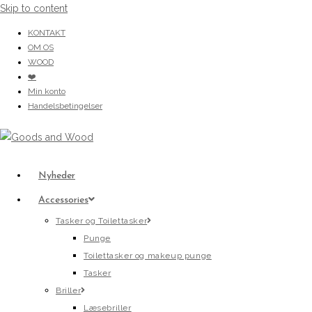
Skip to content
KONTAKT
OM OS
WOOD
❤️
Min konto
Handelsbetingelser
Nyheder
Accessories
Tasker og Toilettasker
Punge
Toilettasker og makeup punge
Tasker
Briller
Læsebriller