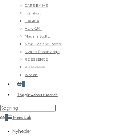
CARE BY ME
Formfast
HABIBA
HUNKØN
Madam Stoltz
New Zealand Boots
Nynne Rosenvinge
RE.ESSENCE
Vissevasse
Woden
0
Toggle website search
0
Menu
Luk
Nyheder