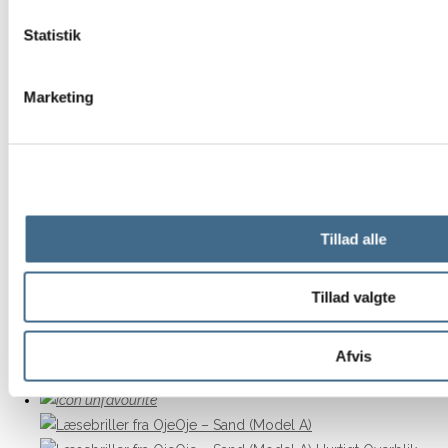
Hurtigt Overblik
Statistik
30 x 40 cm.
,
Rammer
,
Rammer
Ramme – Lyst egetræ (30×40 cm)
Marketing
199,00
kr.
Tilføj til kurv
Hurtigt Overblik
Tillad alle
Hurtigt Overblik
Bøger
,
Nyheder
,
Papirvarer
Bog – Fodfæste
Tillad valgte
299,00
kr.
Tilføj til kurv
Afvis