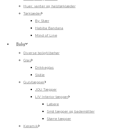
Huer, vanter og halstørklæder
Tørklæder
By Stær
Habiba Bandana
Mind of Line
Bolig
Diverse boligtilbehør
Glas
Drikkeglas
Skåle
Gulvtæpper
JOU Tæpper
LIV Interior tæpper
Løbere
Små tæpper og bademåtter
Større tæpper
Keramik