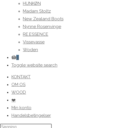
HUNKØN
Madam Stoltz
New Zealand Boots
Nynne Rosenvinge
RE.ESSENCE
Vissevasse
Woden
0
Toggle website search
KONTAKT
OM OS
WOOD
❤️
Min konto
Handelsbetingelser