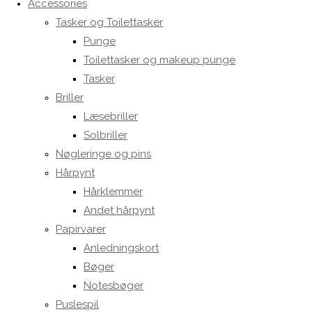
Accessories
Tasker og Toilettasker
Punge
Toilettasker og makeup punge
Tasker
Briller
Læsebriller
Solbriller
Nøgleringe og pins
Hårpynt
Hårklemmer
Andet hårpynt
Papirvarer
Anledningskort
Bøger
Notesbøger
Puslespil