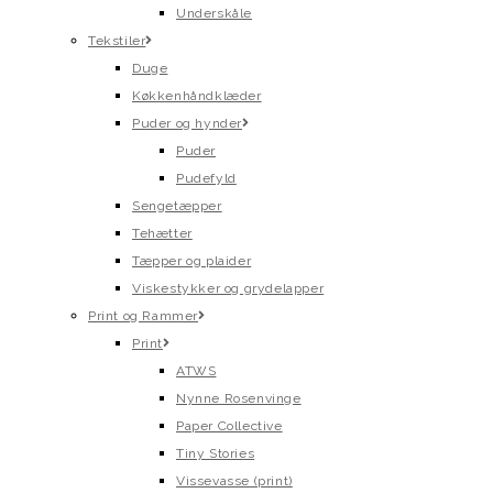
Underskåle
Tekstiler
Duge
Køkkenhåndklæder
Puder og hynder
Puder
Pudefyld
Sengetæpper
Tehætter
Tæpper og plaider
Viskestykker og grydelapper
Print og Rammer
Print
ATWS
Nynne Rosenvinge
Paper Collective
Tiny Stories
Vissevasse (print)