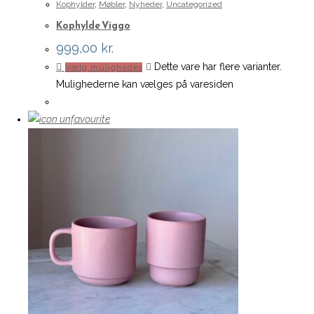
Kophylder
,
Møbler
,
Nyheder
,
Uncategorized
Kophylde Viggo
999,00
kr.
Dette vare har flere varianter.
Vælg muligheder
Mulighederne kan vælges på varesiden