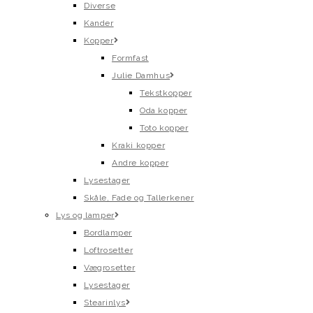
Diverse
Kander
Kopper
Formfast
Julie Damhus
Tekstkopper
Oda kopper
Toto kopper
Kraki kopper
Andre kopper
Lysestager
Skåle, Fade og Tallerkener
Lys og lamper
Bordlamper
Loftrosetter
Vægrosetter
Lysestager
Stearinlys