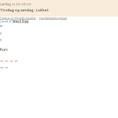
Lørdag 11.00-16.00
Tirsdag og søndag : Lukket
Cookie og Privatlivspolitik
-
Handelsbetingelser
Levet af
West Egg
×
×
Kurv