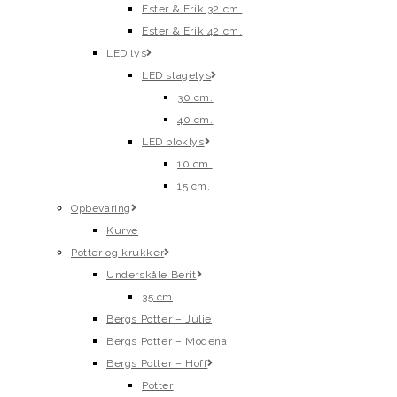
Ester & Erik 32 cm.
Ester & Erik 42 cm.
LED lys
LED stagelys
30 cm.
40 cm.
LED bloklys
10 cm.
15 cm.
Opbevaring
Kurve
Potter og krukker
Underskåle Berit
35 cm
Bergs Potter – Julie
Bergs Potter – Modena
Bergs Potter – Hoff
Potter