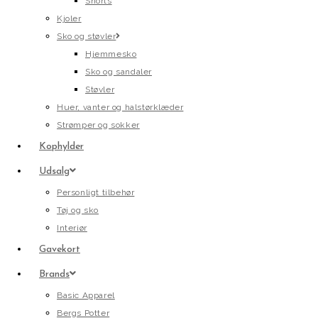
Shorts
Kjoler
Sko og støvler
Hjemmesko
Sko og sandaler
Støvler
Huer, vanter og halstørklæder
Strømper og sokker
Kophylder
Udsalg
Personligt tilbehør
Tøj og sko
Interiør
Gavekort
Brands
Basic Apparel
Bergs Potter