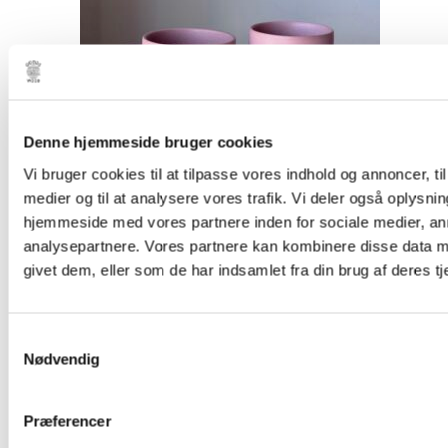
Denne hjemmeside bruger cookies
Vi bruger cookies til at tilpasse vores indhold og annoncer, til 
medier og til at analysere vores trafik. Vi deler også oplysni
hjemmeside med vores partnere inden for sociale medier, a
Hurtigt Overblik
Julie Damhus
,
Keramik
,
Kopper
,
Toto kopper
analysepartnere. Vores partnere kan kombinere disse data m
givet dem, eller som de har indsamlet fra din brug af deres tj
Krus – Julie Damhus – Lyserød
200,00
kr.
Tilføj til kurv
Samtykkevalg
Nødvendig
Præferencer
Hurtigt Overblik