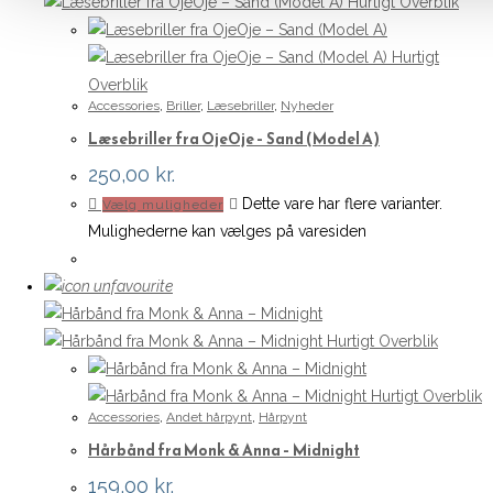
Hurtigt Overblik
Hurtigt
Overblik
Accessories
,
Briller
,
Læsebriller
,
Nyheder
Læsebriller fra OjeOje – Sand (Model A)
250,00
kr.
Dette vare har flere varianter.
Vælg muligheder
Mulighederne kan vælges på varesiden
Hurtigt Overblik
Hurtigt Overblik
Accessories
,
Andet hårpynt
,
Hårpynt
Hårbånd fra Monk & Anna – Midnight
159,00
kr.