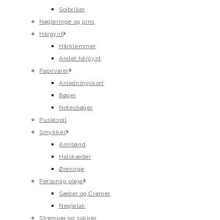
Solbriller
Nøgleringe og pins
Hårpynt
Hårklemmer
Andet hårpynt
Papirvarer
Anledningskort
Bøger
Notesbøger
Puslespil
Smykker
Armbånd
Halskæder
Øreringe
Personlig pleje
Sæber og Cremer
Neglelak
Strømper og sokker