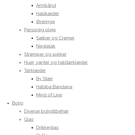
Armbånd
Halskæder
Øreringe
Personlig pleje
Sæber og Cremer
Neglelak
Strømper og sokker
Huer, vanter og halstørklæder
Tørklæder
By Stær
Habiba Bandana
Mind of Line
Bolig
Diverse boligtilbehør
Glas
Drikkeglas