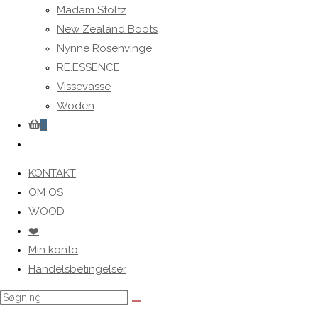
Madam Stoltz
New Zealand Boots
Nynne Rosenvinge
RE.ESSENCE
Vissevasse
Woden
0
Toggle
website
KONTAKT
search
OM OS
WOOD
❤️
Min konto
Handelsbetingelser