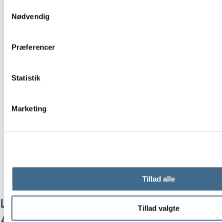
Samtykkevalg
Nødvendig
Præferencer
Statistik
Marketing
Tillad alle
Ludmilla langærmet t-shirt | Basic
Tillad valgte
Apparel – Frozen Fjord/Raven