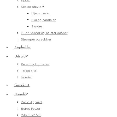
Kjoler
Sko og støvler
Hjemmesko
Sko og sandaler
Støvler
Huer, vanter og halstørklæder
Strømper og sokker
Kophylder
Udsalg
Personligt tilbehør
Tøj og sko
Interiør
Gavekort
Brands
Basic Apparel
Bergs Potter
CARE BY ME