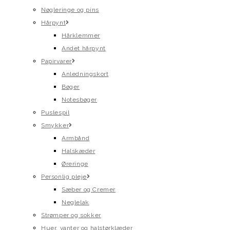
Nøgleringe og pins
Hårpynt
Hårklemmer
Andet hårpynt
Papirvarer
Anledningskort
Bøger
Notesbøger
Puslespil
Smykker
Armbånd
Halskæder
Øreringe
Personlig pleje
Sæber og Cremer
Neglelak
Strømper og sokker
Huer, vanter og halstørklæder