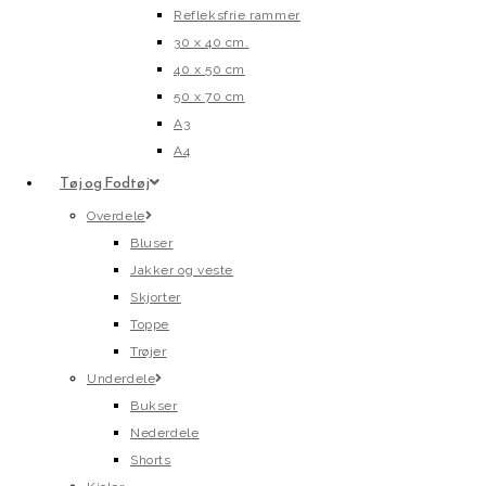
Refleksfrie rammer
30 x 40 cm.
40 x 50 cm
50 x 70 cm
A3
A4
Tøj og Fodtøj
Overdele
Bluser
Jakker og veste
Skjorter
Toppe
Trøjer
Underdele
Bukser
Nederdele
Shorts