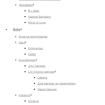
Tørklæder
By Stær
Habiba Bandana
Mind of Line
Bolig
Diverse boligtilbehør
Glas
Drikkeglas
Skåle
Gulvtæpper
JOU Tæpper
LIV Interior tæpper
Løbere
Små tæpper og bademåtter
Større tæpper
Keramik
Diverse