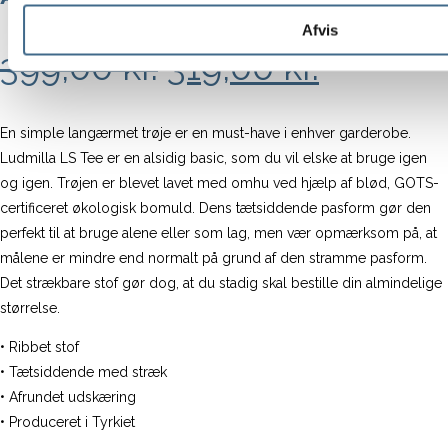
Afvis
Den
Den
399,00
kr.
319,00
kr.
oprindelige
aktuell
pris
pris
En simple langærmet trøje er en must-have i enhver garderobe.
Ludmilla LS Tee er en alsidig basic, som du vil elske at bruge igen
var:
er:
og igen. Trøjen er blevet lavet med omhu ved hjælp af blød, GOTS-
399,00 kr..
319,00 k
certificeret økologisk bomuld. Dens tætsiddende pasform gør den
perfekt til at bruge alene eller som lag, men vær opmærksom på, at
målene er mindre end normalt på grund af den stramme pasform.
Det strækbare stof gør dog, at du stadig skal bestille din almindelige
størrelse.
• Ribbet stof
• Tætsiddende med stræk
• Afrundet udskæring
• Produceret i Tyrkiet