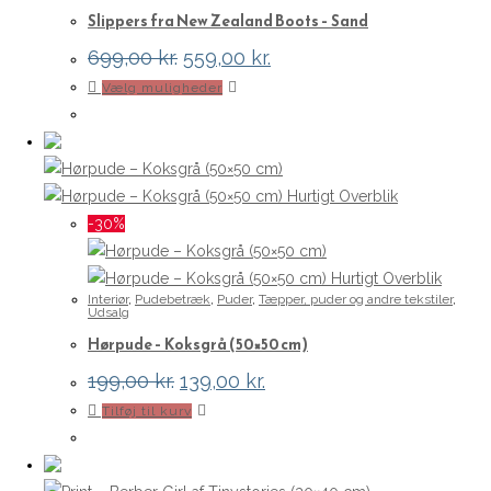
Slippers fra New Zealand Boots – Sand
Den
Den
699,00
kr.
559,00
kr.
oprindelige
aktuelle
Dette
Vælg muligheder
pris
pris
var:
er:
vare
699,00 kr..
559,00 kr..
har
flere
varianter.
Hurtigt Overblik
Mulighederne
-30%
kan
vælges
Hurtigt Overblik
Interiør
,
Pudebetræk
,
Puder
,
Tæpper, puder og andre tekstiler
,
på
Udsalg
varesiden
Hørpude – Koksgrå (50×50 cm)
Den
Den
199,00
kr.
139,00
kr.
oprindelige
aktuelle
Tilføj til kurv
pris
pris
var:
er:
199,00 kr..
139,00 kr..