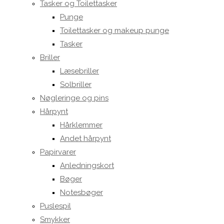
Tasker og Toilettasker
Punge
Toilettasker og makeup punge
Tasker
Briller
Læsebriller
Solbriller
Nøgleringe og pins
Hårpynt
Hårklemmer
Andet hårpynt
Papirvarer
Anledningskort
Bøger
Notesbøger
Puslespil
Smykker