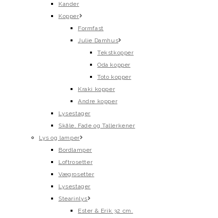
Kander
Kopper
Formfast
Julie Damhus
Tekstkopper
Oda kopper
Toto kopper
Kraki kopper
Andre kopper
Lysestager
Skåle, Fade og Tallerkener
Lys og lamper
Bordlamper
Loftrosetter
Vægrosetter
Lysestager
Stearinlys
Ester & Erik 32 cm.