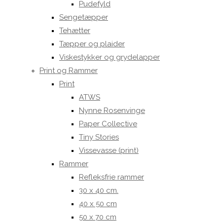
Pudefyld
Sengetæpper
Tehætter
Tæpper og plaider
Viskestykker og grydelapper
Print og Rammer
Print
ATWS
Nynne Rosenvinge
Paper Collective
Tiny Stories
Vissevasse (print)
Rammer
Refleksfrie rammer
30 x 40 cm.
40 x 50 cm
50 x 70 cm