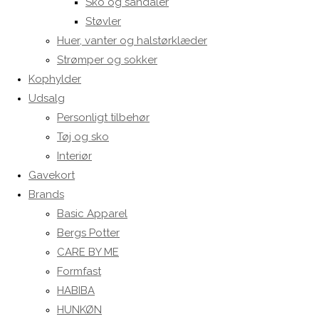
Sko og sandaler
Støvler
Huer, vanter og halstørklæder
Strømper og sokker
Kophylder
Udsalg
Personligt tilbehør
Tøj og sko
Interiør
Gavekort
Brands
Basic Apparel
Bergs Potter
CARE BY ME
Formfast
HABIBA
HUNKØN