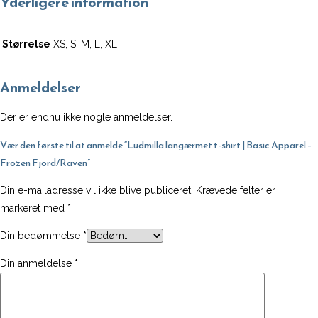
Yderligere information
Apparel
-
Størrelse
XS, S, M, L, XL
Frozen
Fjord/Raven
Anmeldelser
antal
Der er endnu ikke nogle anmeldelser.
Vær den første til at anmelde “Ludmilla langærmet t-shirt | Basic Apparel –
Frozen Fjord/Raven”
Din e-mailadresse vil ikke blive publiceret.
Krævede felter er
markeret med
*
Din bedømmelse
*
Din anmeldelse
*