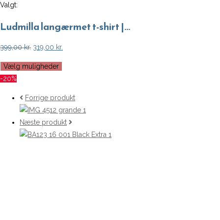
Valgt:
Ludmilla langærmet t-shirt |…
Den
Den
399,00
kr.
319,00
kr.
oprindelige
aktuelle
Vælg muligheder
pris
pris
-20%
var:
er:
399,00 kr..
319,00 kr..
Forrige produkt
Næste produkt