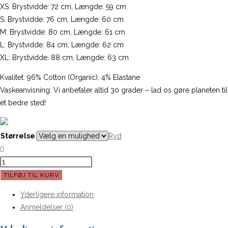
XS: Brystvidde: 72 cm, Længde: 59 cm
S: Brystvidde: 76 cm, Længde: 60 cm
M: Brystvidde: 80 cm, Længde: 61 cm
L: Brystvidde: 84 cm, Længde: 62 cm
XL: Brystvidde: 88 cm, Længde: 63 cm
Kvalitet: 96% Cotton (Organic), 4% Elastane
Vaskeanvisning: Vi anbefaler altid 30 grader – lad os gøre planeten til
et bedre sted!
Størrelse
Ryd
Ludmilla
langærmet
TILFØJ TIL KURV
t-
Yderligere information
shirt
Anmeldelser (0)
|
Basic