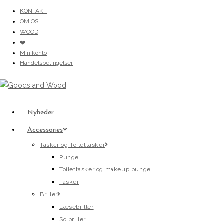
Skip
KONTAKT
to
OM OS
content
WOOD
❤️
Min konto
Handelsbetingelser
Nyheder
Accessories
Tasker og Toilettasker
Punge
Toilettasker og makeup punge
Tasker
Briller
Læsebriller
Solbriller