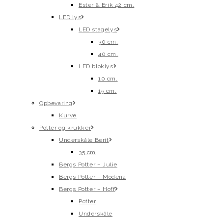
Ester & Erik 42 cm.
LED lys
LED stagelys
30 cm.
40 cm.
LED bloklys
10 cm.
15 cm.
Opbevaring
Kurve
Potter og krukker
Underskåle Berit
35 cm
Bergs Potter – Julie
Bergs Potter – Modena
Bergs Potter – Hoff
Potter
Underskåle