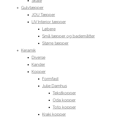
Skåle
Gulvtæpper
JOU Tæpper
LIV Interior tæpper
Løbere
Små tæpper og bademåtter
Større tæpper
Keramik
Diverse
Kander
Kopper
Formfast
Julie Damhus
Tekstkopper
Oda kopper
Toto kopper
Kraki kopper