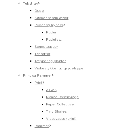
Tekstiler
Duge
Køkkenhåndklæder
Puder og hynder
Puder
Pudefyld
Sengetæpper
Tehætter
Tæpper og plaider
Viskestykker og grydelapper
Print og Rammer
Print
ATWS
Nynne Rosenvinge
Paper Collective
Tiny Stories
Vissevasse (print)
Rammer