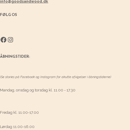
info@goodsandwood.dk
FØLG OS
Facebook
Instagram
ÅBNINGSTIDER:
(Se stories på Facebook og Instagram for akutte afvigelser i åbningstiderne)
Mandag, onsdag og torsdag kl. 11.00 - 17.30
Fredag kl. 11.00-17.00
Lørdag 11.00-16.00