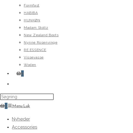
Formfast
HABIBA
HUNKØN
Madam Stoltz
New Zealand Boots
Nynne Rosenvinge
RE.ESSENCE
Vissevasse
Woden
0
Toggle
website
search
0
Menu
Luk
Nyheder
Accessories