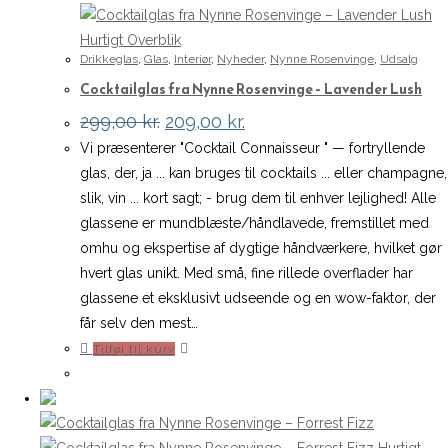
Hurtigt Overblik
Drikkeglas
,
Glas
,
Interiør
,
Nyheder
,
Nynne Rosenvinge
,
Udsalg
Cocktailglas fra Nynne Rosenvinge – Lavender Lush
Den
Den
299,00
kr.
209,00
kr.
oprindelige
aktuelle
Vi præsenterer "Cocktail Connaisseur " — fortryllende
pris
pris
var:
er:
glas, der, ja ... kan bruges til cocktails ... eller champagne,
299,00 kr..
209,00 kr..
slik, vin ... kort sagt; - brug dem til enhver lejlighed! Alle
glassene er mundblæste/håndlavede, fremstillet med
omhu og ekspertise af dygtige håndværkere, hvilket gør
hvert glas unikt. Med små, fine rillede overflader har
glassene et eksklusivt udseende og en wow-faktor, der
får selv den mest…
Tilføj til kurv