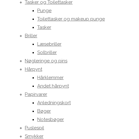
Tasker og Toilettasker
Punge
Toilettasker og makeup punge
Tasker
Briller
Læsebriller
Solbriller
Nøgleringe og pins
Hårpynt
Hårklemmer
Andet hårpynt
Papirvarer
Anledningskort
Bøger
Notesbøger
Puslespil
Smykker