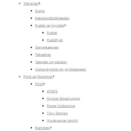
Tekstiler
Duge
Køkkenhåndklæder
Puder og hynder
Puder
Pudefyld
Sengetæpper
Tehætter
Tæpper og plaider
Viskestykker og grydelapper
Print og Rammer
Print
ATWS
Nynne Rosenvinge
Paper Collective
Tiny Stories
Vissevasse (print)
Rammer