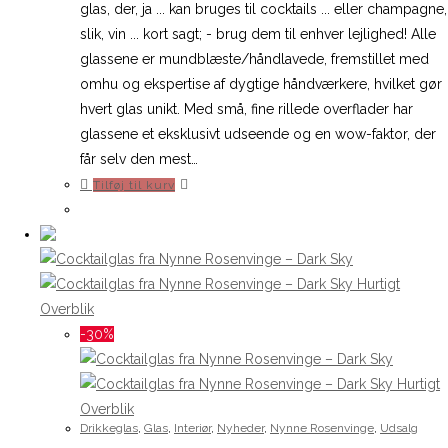
var:
er:
glas, der, ja ... kan bruges til cocktails ... eller champagne,
299,00 kr..
209,00 kr..
slik, vin ... kort sagt; - brug dem til enhver lejlighed! Alle
glassene er mundblæste/håndlavede, fremstillet med
omhu og ekspertise af dygtige håndværkere, hvilket gør
hvert glas unikt. Med små, fine rillede overflader har
glassene et eksklusivt udseende og en wow-faktor, der
får selv den mest…
Tilføj til kurv
Hurtigt
Overblik
-30%
Hurtigt
Overblik
Drikkeglas
,
Glas
,
Interiør
,
Nyheder
,
Nynne Rosenvinge
,
Udsalg