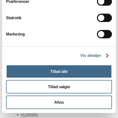
Sko og sandaler
Præferencer
Støvler
Huer, vanter og halstørklæder
Statistik
Strømper og sokker
Kophylder
Marketing
Udsalg
Personligt tilbehør
Tøj og sko
Vis detaljer
Interiør
Gavekort
Tillad alle
Brands
Basic Apparel
Bergs Potter
Tillad valgte
CARE BY ME
Formfast
Afvis
HABIBA
HUNKØN