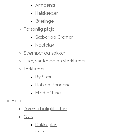
Armbånd
Halskæder
Øreringe
Personlig pleje
Sæber og Cremer
Neglelak
Strømper og sokker
Huer, vanter og halstørklæder
Tørklæder
By Stær
Habiba Bandana
Mind of Line
Bolig
Diverse boligtilbehør
Glas
Drikkeglas