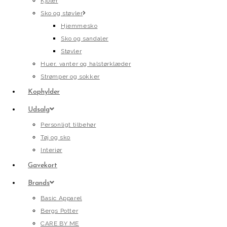
Kjoler
Sko og støvler
Hjemmesko
Sko og sandaler
Støvler
Huer, vanter og halstørklæder
Strømper og sokker
Kophylder
Udsalg
Personligt tilbehør
Tøj og sko
Interiør
Gavekort
Brands
Basic Apparel
Bergs Potter
CARE BY ME