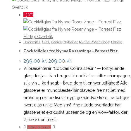
Hurtigt
Overblik
-30%
Hurtigt Overblik
Drikkeglas
,
Glas
,
Interiør
,
Nyheder
,
Nynne Rosenvinge
,
Udsalg
Cocktailglas fra Nynne Rosenvinge – Forrest Fizz
Den
Den
299,00
kr.
209,00
kr.
oprindelige
aktuelle
Vi præsenterer "Cocktail Connaisseur " — fortryllende
pris
pris
var:
er:
glas, der, ja ... kan bruges til cocktails ... eller champagne,
299,00 kr..
209,00 kr..
slik, vin ... kort sagt; - brug dem til enhver lejlighed! Alle
glassene er mundblæste/håndlavede, fremstillet med
omhu og ekspertise af dygtige håndværkere, hvilket gør
hvert glas unikt. Med små, fine rillede overflader har
glassene et eksklusivt udseende og en wow-faktor, der
får selv den mest…
Tilføj til kurv