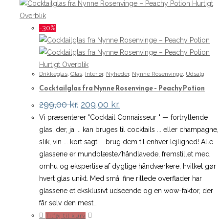
Hurtigt
Overblik
-30%
Hurtigt Overblik
Drikkeglas
,
Glas
,
Interiør
,
Nyheder
,
Nynne Rosenvinge
,
Udsalg
Cocktailglas fra Nynne Rosenvinge – Peachy Potion
Den
Den
299,00
kr.
209,00
kr.
oprindelige
aktuelle
Vi præsenterer "Cocktail Connaisseur " — fortryllende
pris
pris
var:
er:
glas, der, ja ... kan bruges til cocktails ... eller champagne,
299,00 kr..
209,00 kr..
slik, vin ... kort sagt; - brug dem til enhver lejlighed! Alle
glassene er mundblæste/håndlavede, fremstillet med
omhu og ekspertise af dygtige håndværkere, hvilket gør
hvert glas unikt. Med små, fine rillede overflader har
glassene et eksklusivt udseende og en wow-faktor, der
får selv den mest…
Tilføj til kurv