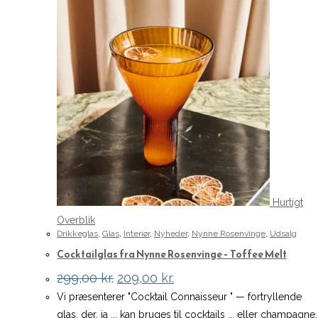
Hurtigt
Overblik
Drikkeglas
,
Glas
,
Interiør
,
Nyheder
,
Nynne Rosenvinge
,
Udsalg
Cocktailglas fra Nynne Rosenvinge – Toffee Melt
Den
Den
299,00
kr.
209,00
kr.
oprindelige
aktuelle
Vi præsenterer "Cocktail Connaisseur " — fortryllende
pris
pris
var:
er:
glas, der, ja ... kan bruges til cocktails ... eller champagne,