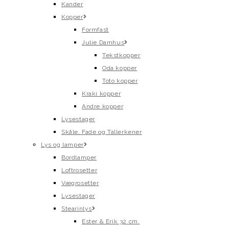
Kander
Kopper
Formfast
Julie Damhus
Tekstkopper
Oda kopper
Toto kopper
Kraki kopper
Andre kopper
Lysestager
Skåle, Fade og Tallerkener
Lys og lamper
Bordlamper
Loftrosetter
Vægrosetter
Lysestager
Stearinlys
Ester & Erik 32 cm.