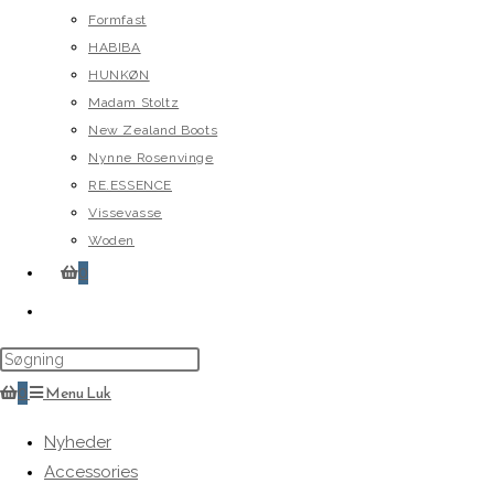
Formfast
HABIBA
HUNKØN
Madam Stoltz
New Zealand Boots
Nynne Rosenvinge
RE.ESSENCE
Vissevasse
Woden
0
Toggle
website
search
0
Menu
Luk
Nyheder
Accessories