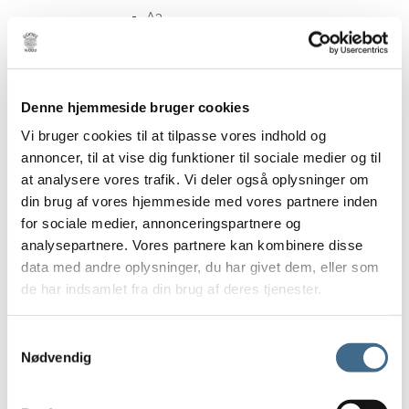
A3
A4
Tøj og Fodtøj
Overdele
Denne hjemmeside bruger cookies
Bluser
Vi bruger cookies til at tilpasse vores indhold og
Jakker og veste
annoncer, til at vise dig funktioner til sociale medier og til
Skjorter
at analysere vores trafik. Vi deler også oplysninger om
Toppe
din brug af vores hjemmeside med vores partnere inden
Trøjer
for sociale medier, annonceringspartnere og
Underdele
analysepartnere. Vores partnere kan kombinere disse
Bukser
data med andre oplysninger, du har givet dem, eller som
Nederdele
de har indsamlet fra din brug af deres tjenester.
Shorts
Kjoler
Samtykkevalg
Nødvendig
Sko og støvler
Hjemmesko