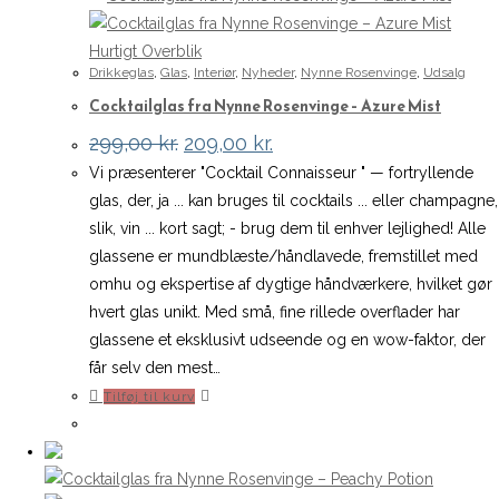
Hurtigt Overblik
Drikkeglas
,
Glas
,
Interiør
,
Nyheder
,
Nynne Rosenvinge
,
Udsalg
Cocktailglas fra Nynne Rosenvinge – Azure Mist
Den
Den
299,00
kr.
209,00
kr.
oprindelige
aktuelle
Vi præsenterer "Cocktail Connaisseur " — fortryllende
pris
pris
var:
er:
glas, der, ja ... kan bruges til cocktails ... eller champagne,
299,00 kr..
209,00 kr..
slik, vin ... kort sagt; - brug dem til enhver lejlighed! Alle
glassene er mundblæste/håndlavede, fremstillet med
omhu og ekspertise af dygtige håndværkere, hvilket gør
hvert glas unikt. Med små, fine rillede overflader har
glassene et eksklusivt udseende og en wow-faktor, der
får selv den mest…
Tilføj til kurv