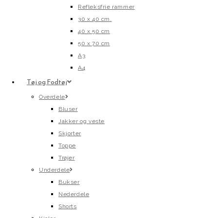
Refleksfrie rammer
30 x 40 cm.
40 x 50 cm
50 x 70 cm
A3
A4
Tøj og Fodtøj
Overdele
Bluser
Jakker og veste
Skjorter
Toppe
Trøjer
Underdele
Bukser
Nederdele
Shorts