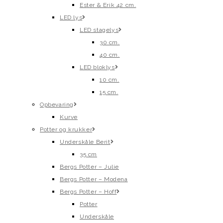
Ester & Erik 42 cm.
LED lys
LED stagelys
30 cm.
40 cm.
LED bloklys
10 cm.
15 cm.
Opbevaring
Kurve
Potter og krukker
Underskåle Berit
35 cm
Bergs Potter – Julie
Bergs Potter – Modena
Bergs Potter – Hoff
Potter
Underskåle