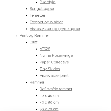
Pudefyld
Sengetæpper
Tehætter
Tæpper og plaider
Viskestykker og grydelapper
Print og Rammer
Print
ATWS
Nynne Rosenvinge
Paper Collective
Tiny Stories
Vissevasse (print)
Rammer
Refleksfrie rammer
30 x 40 cm.
40 x 50 cm
50 x 70 cm