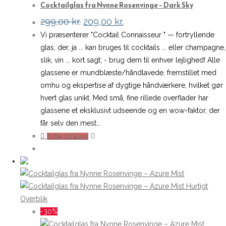
Cocktailglas fra Nynne Rosenvinge – Dark Sky
Den
Den
299,00
kr.
209,00
kr.
oprindelige
aktuelle
Vi præsenterer "Cocktail Connaisseur " — fortryllende
pris
pris
var:
er:
glas, der, ja ... kan bruges til cocktails ... eller champagne,
299,00 kr..
209,00 kr..
slik, vin ... kort sagt; - brug dem til enhver lejlighed! Alle
glassene er mundblæste/håndlavede, fremstillet med
omhu og ekspertise af dygtige håndværkere, hvilket gør
hvert glas unikt. Med små, fine rillede overflader har
glassene et eksklusivt udseende og en wow-faktor, der
får selv den mest…
Tilføj til kurv
Hurtigt
Overblik
-30%