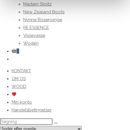
Madam Stoltz
New Zealand Boots
Nynne Rosenvinge
RE.ESSENCE
Vissevasse
Woden
0
Toggle
website
KONTAKT
search
OM OS
WOOD
Min konto
Handelsbetingelser