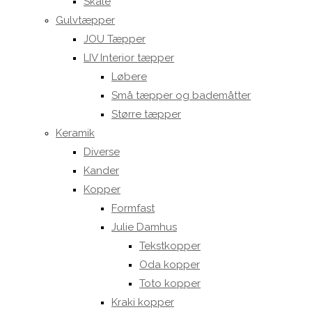
Skåle
Gulvtæpper
JOU Tæpper
LIV Interior tæpper
Løbere
Små tæpper og bademåtter
Større tæpper
Keramik
Diverse
Kander
Kopper
Formfast
Julie Damhus
Tekstkopper
Oda kopper
Toto kopper
Kraki kopper