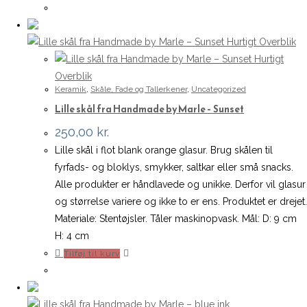
Hurtigt Overblik
Hurtigt
Overblik
Keramik
,
Skåle, Fade og Tallerkener
,
Uncategorized
Lille skål fra Handmade by Marle – Sunset
250,00
kr.
Lille skål i flot blank orange glasur. Brug skålen til
fyrfads- og bloklys, smykker, saltkar eller små snacks.
Alle produkter er håndlavede og unikke. Derfor vil glasur
og størrelse variere og ikke to er ens. Produktet er drejet.
Materiale: Stentøjsler. Tåler maskinopvask. Mål: D: 9 cm
H: 4 cm
Tilføj til kurv