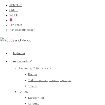
Skip
KONTAKT
OM OS
to
WOOD
content
Min konto
Handelsbetingelser
Nyheder
Accessories
Tasker og Toilettasker
Punge
Toilettasker og makeup punge
Tasker
Briller
Læsebriller
Solbriller