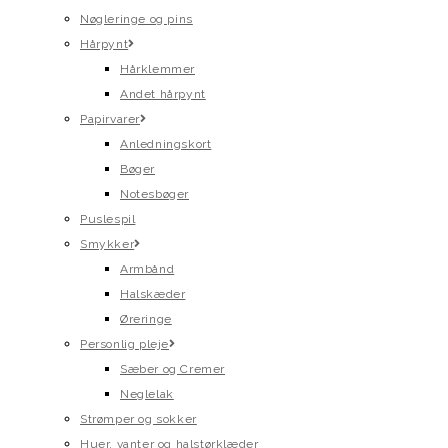
Nøgleringe og pins
Hårpynt
Hårklemmer
Andet hårpynt
Papirvarer
Anledningskort
Bøger
Notesbøger
Puslespil
Smykker
Armbånd
Halskæder
Øreringe
Personlig pleje
Sæber og Cremer
Neglelak
Strømper og sokker
Huer, vanter og halstørklæder