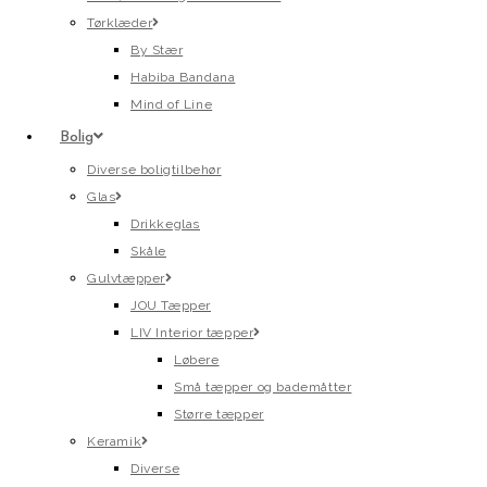
Tørklæder
By Stær
Habiba Bandana
Mind of Line
Bolig
Diverse boligtilbehør
Glas
Drikkeglas
Skåle
Gulvtæpper
JOU Tæpper
LIV Interior tæpper
Løbere
Små tæpper og bademåtter
Større tæpper
Keramik
Diverse