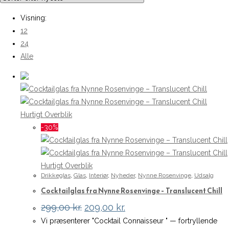
Visning:
12
24
Alle
Hurtigt Overblik
-30%
Hurtigt Overblik
Drikkeglas
,
Glas
,
Interiør
,
Nyheder
,
Nynne Rosenvinge
,
Udsalg
Cocktailglas fra Nynne Rosenvinge – Translucent Chill
Den
Den
299,00
kr.
209,00
kr.
oprindelige
aktuelle
Vi præsenterer "Cocktail Connaisseur " — fortryllende
pris
pris