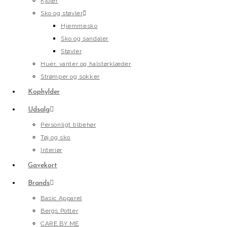
Kjoler
Sko og støvler
Hjemmesko
Sko og sandaler
Støvler
Huer, vanter og halstørklæder
Strømper og sokker
Kophylder
Udsalg
Personligt tilbehør
Tøj og sko
Interiør
Gavekort
Brands
Basic Apparel
Bergs Potter
CARE BY ME