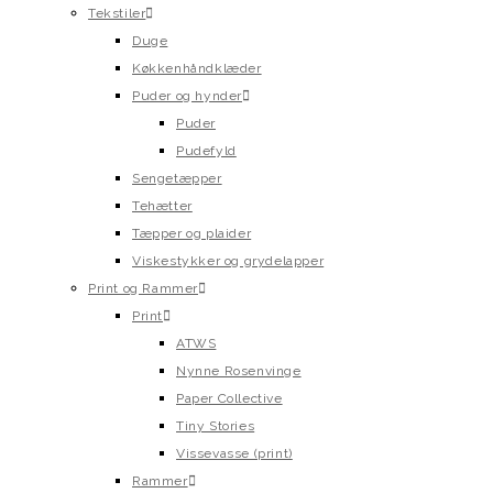
Tekstiler
Duge
Køkkenhåndklæder
Puder og hynder
Puder
Pudefyld
Sengetæpper
Tehætter
Tæpper og plaider
Viskestykker og grydelapper
Print og Rammer
Print
ATWS
Nynne Rosenvinge
Paper Collective
Tiny Stories
Vissevasse (print)
Rammer