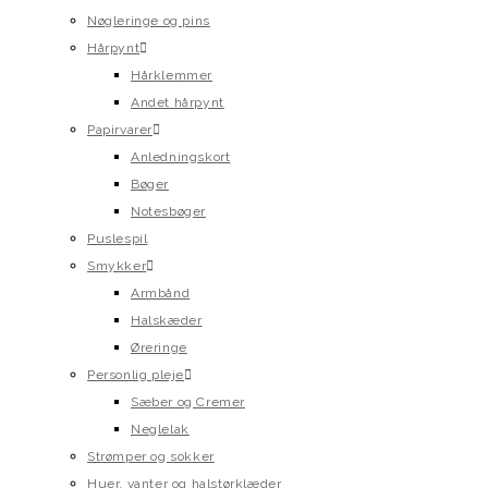
Nøgleringe og pins
Hårpynt
Hårklemmer
Andet hårpynt
Papirvarer
Anledningskort
Bøger
Notesbøger
Puslespil
Smykker
Armbånd
Halskæder
Øreringe
Personlig pleje
Sæber og Cremer
Neglelak
Strømper og sokker
Huer, vanter og halstørklæder