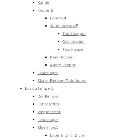
Kander
Kopper
Formfast
Julie Damhus
Tekstkopper
Oda kopper
Toto kopper
Kraki kopper
Andre kopper
Lysestager
Skåle, Fade og Tallerkener
Lys og lamper
Bordlamper
Loftrosetter
Vægrosetter
Lysestager
Stearinlys
Ester & Erik 32 cm.