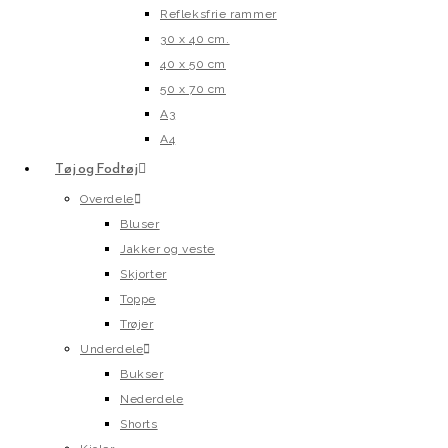
Refleksfrie rammer
30 x 40 cm.
40 x 50 cm
50 x 70 cm
A3
A4
Tøj og Fodtøj
Overdele
Bluser
Jakker og veste
Skjorter
Toppe
Trøjer
Underdele
Bukser
Nederdele
Shorts