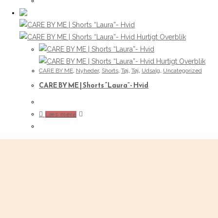
har
flere
varianter.
Hurtigt Overblik
Mulighederne
kan
Hurtigt Overblik
CARE BY ME
,
Nyheder
,
Shorts
,
Tøj
,
Tøj
,
Udsalg
,
Uncategorized
vælges
CARE BY ME | Shorts “Laura”- Hvid
på
varesiden
Læs mere