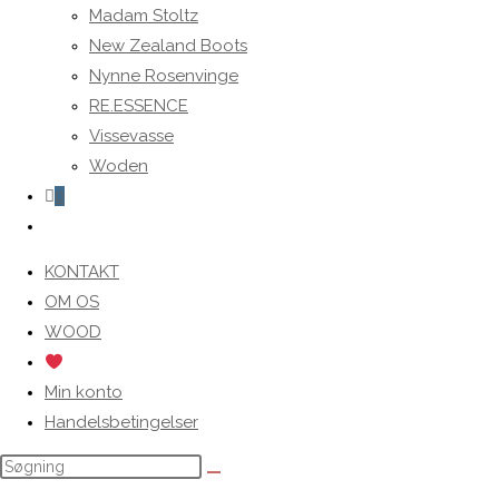
Madam Stoltz
New Zealand Boots
Nynne Rosenvinge
RE.ESSENCE
Vissevasse
Woden
0
Toggle
website
KONTAKT
search
OM OS
WOOD
Min konto
Handelsbetingelser