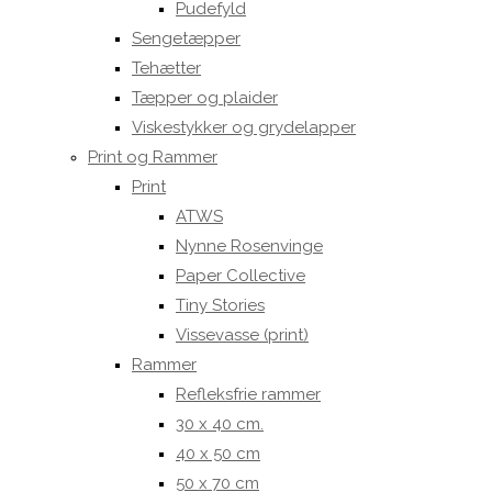
Pudefyld
Sengetæpper
Tehætter
Tæpper og plaider
Viskestykker og grydelapper
Print og Rammer
Print
ATWS
Nynne Rosenvinge
Paper Collective
Tiny Stories
Vissevasse (print)
Rammer
Refleksfrie rammer
30 x 40 cm.
40 x 50 cm
50 x 70 cm