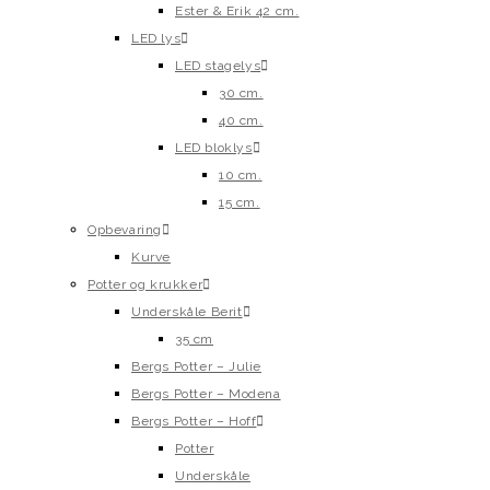
Ester & Erik 42 cm.
LED lys
LED stagelys
30 cm.
40 cm.
LED bloklys
10 cm.
15 cm.
Opbevaring
Kurve
Potter og krukker
Underskåle Berit
35 cm
Bergs Potter – Julie
Bergs Potter – Modena
Bergs Potter – Hoff
Potter
Underskåle