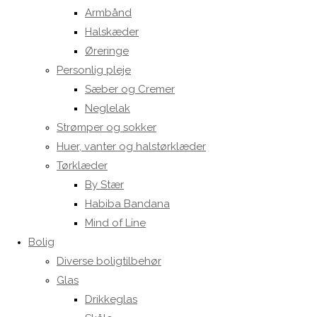
Armbånd
Halskæder
Øreringe
Personlig pleje
Sæber og Cremer
Neglelak
Strømper og sokker
Huer, vanter og halstørklæder
Tørklæder
By Stær
Habiba Bandana
Mind of Line
Bolig
Diverse boligtilbehør
Glas
Drikkeglas