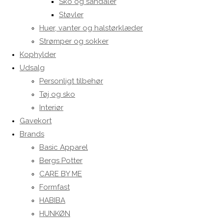
Sko og sandaler
Støvler
Huer, vanter og halstørklæder
Strømper og sokker
Kophylder
Udsalg
Personligt tilbehør
Tøj og sko
Interiør
Gavekort
Brands
Basic Apparel
Bergs Potter
CARE BY ME
Formfast
HABIBA
HUNKØN