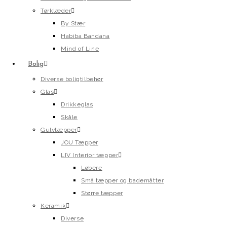
Tørklæder
By Stær
Habiba Bandana
Mind of Line
Bolig
Diverse boligtilbehør
Glas
Drikkeglas
Skåle
Gulvtæpper
JOU Tæpper
LIV Interior tæpper
Løbere
Små tæpper og bademåtter
Større tæpper
Keramik
Diverse