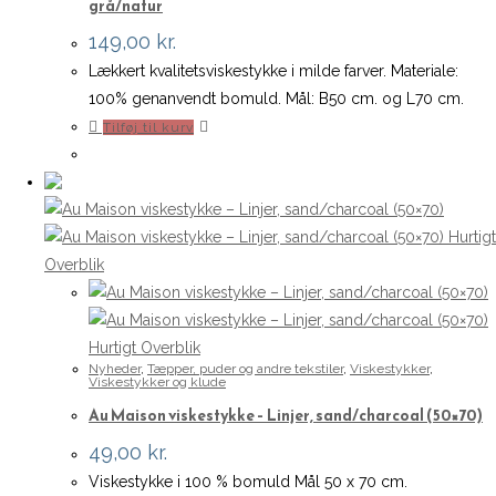
grå/natur
149,00
kr.
Lækkert kvalitetsviskestykke i milde farver. Materiale:
100% genanvendt bomuld. Mål: B50 cm. og L70 cm.
Tilføj til kurv
Hurtigt
Overblik
Hurtigt Overblik
Nyheder
,
Tæpper, puder og andre tekstiler
,
Viskestykker
,
Viskestykker og klude
Au Maison viskestykke – Linjer, sand/charcoal (50×70)
49,00
kr.
Viskestykke i 100 % bomuld Mål 50 x 70 cm.