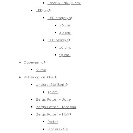
Ester & Erik 42 cm.
LED lys
LED stagelys
30 cm.
40 cm.
LED bloklys
10 cm.
15 cm.
Opbevaring
Kurve
Potter og krukker
Underskåle Berit
35 cm
Bergs Potter – Julie
Bergs Potter – Modena
Bergs Potter – Hoff
Potter
Underskåle