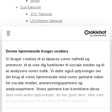
Skåle
Gulvtæpper
JOU Tæpper
LIV Interior tæpper
Løbere
Små tæpper og bademåtter
Større tæpper
Keramik
Denne hjemmeside bruger cookies
Diverse
Vi bruger cookies til at tilpasse vores indhold og
Kander
annoncer, til at vise dig funktioner til sociale medier og til
Kopper
at analysere vores trafik. Vi deler også oplysninger om
Formfast
din brug af vores hjemmeside med vores partnere inden
Julie Damhus
for sociale medier, annonceringspartnere og
Tekstkopper
analysepartnere. Vores partnere kan kombinere disse
data med andre oplysninger, du har givet dem, eller som
Oda kopper
de har indsamlet fra din brug af deres tjenester.
Toto kopper
Kraki kopper