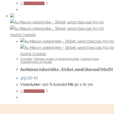
Tilføj til kurv
Hurtigt Overblik
Hurtigt Overblik
Nyheder
,
Tæpper, puder og andre tekstiler
,
Viskestykker
,
Viskestykker og klude
Au Maison viskestykke – Stribet, sand/charcoal (50×70)
49,00
kr.
Viskestykke i 100 % bomuld Mål 50 x 70 cm.
Tilføj til kurv