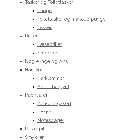
Tasker og Toilettasker
Punge
Toilettasker og makeup punge
Tasker
Briller
Læsebriller
Solbriller
Nøgleringe og pins
Hårpynt
Hårklemmer
Andet hårpynt
Papirvarer
Anledningskort
Bøger
Notesbøger
Puslespil
Smykker