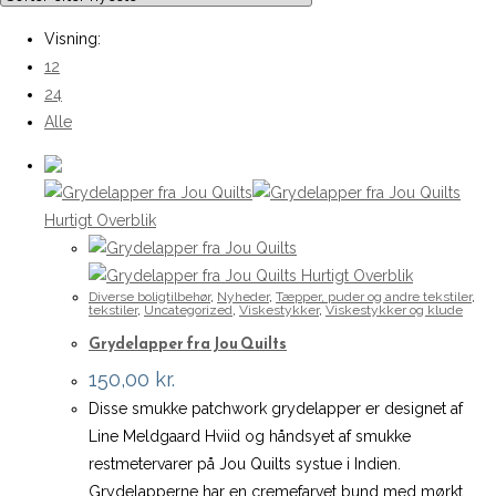
Visning:
12
24
Alle
Hurtigt Overblik
Hurtigt Overblik
Diverse boligtilbehør
,
Nyheder
,
Tæpper, puder og andre tekstiler
,
tekstiler
,
Uncategorized
,
Viskestykker
,
Viskestykker og klude
Grydelapper fra Jou Quilts
150,00
kr.
Disse smukke patchwork grydelapper er designet af
Line Meldgaard Hviid og håndsyet af smukke
restmetervarer på Jou Quilts systue i Indien.
Grydelapperne har en cremefarvet bund med mørkt