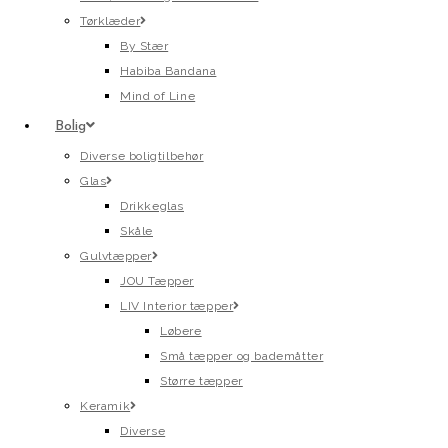
Tørklæder
By Stær
Habiba Bandana
Mind of Line
Bolig
Diverse boligtilbehør
Glas
Drikkeglas
Skåle
Gulvtæpper
JOU Tæpper
LIV Interior tæpper
Løbere
Små tæpper og bademåtter
Større tæpper
Keramik
Diverse