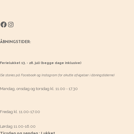
Facebook
Instagram
ÅBNINGSTIDER:
Ferielukket 13. - 28. juli (begge dage inklusive)
(Se stories på Facebook og Instagram for akutte afvigelser i åbningstiderne)
Mandag, onsdag og torsdag kl. 11.00 - 17.30
Fredag kl. 11.00-17.00
Lørdag 11.00-16.00
Tirsdag og søndag : Lukket