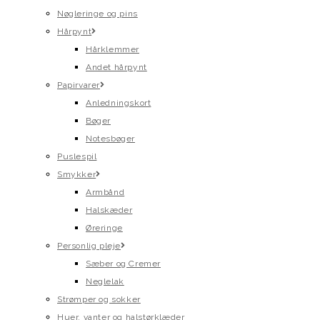
Nøgleringe og pins
Hårpynt
Hårklemmer
Andet hårpynt
Papirvarer
Anledningskort
Bøger
Notesbøger
Puslespil
Smykker
Armbånd
Halskæder
Øreringe
Personlig pleje
Sæber og Cremer
Neglelak
Strømper og sokker
Huer, vanter og halstørklæder