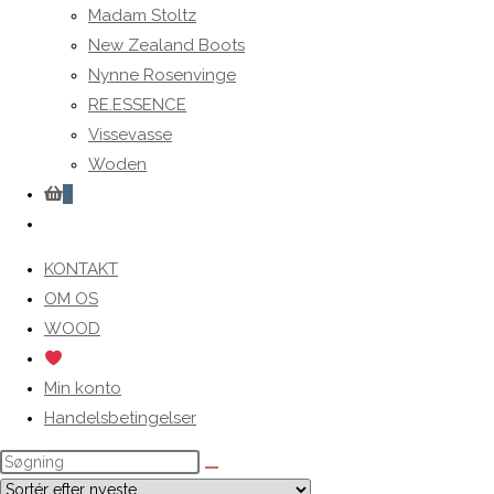
Madam Stoltz
New Zealand Boots
Nynne Rosenvinge
RE.ESSENCE
Vissevasse
Woden
0
Toggle
website
KONTAKT
search
OM OS
WOOD
Min konto
Handelsbetingelser