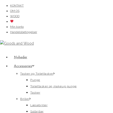
Skip
KONTAKT
OM OS
to
WOOD
content
Min konto
Handelsbetingelser
Nyheder
Accessories
Tasker og Toilettasker
Punge
Toilettasker og makeup punge
Tasker
Briller
Læsebriller
Solbriller