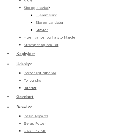
Kjoler
Sko og støvler
Hjemmesko
Sko og sandaler
Støvler
Huer, vanter og halstørklæder
Strømper og sokker
Kophylder
Udsalg
Personligt tilbehør
Tøj og sko
Interiør
Gavekort
Brands
Basic Apparel
Bergs Potter
CARE BY ME