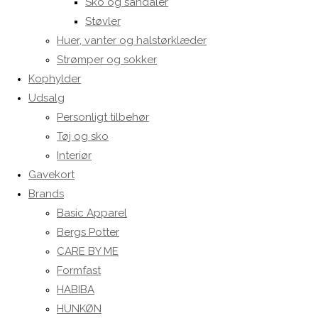
Sko og sandaler
Støvler
Huer, vanter og halstørklæder
Strømper og sokker
Kophylder
Udsalg
Personligt tilbehør
Tøj og sko
Interiør
Gavekort
Brands
Basic Apparel
Bergs Potter
CARE BY ME
Formfast
HABIBA
HUNKØN