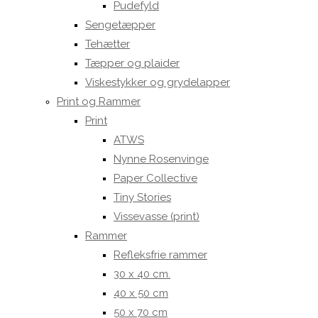
Pudefyld
Sengetæpper
Tehætter
Tæpper og plaider
Viskestykker og grydelapper
Print og Rammer
Print
ATWS
Nynne Rosenvinge
Paper Collective
Tiny Stories
Vissevasse (print)
Rammer
Refleksfrie rammer
30 x 40 cm.
40 x 50 cm
50 x 70 cm