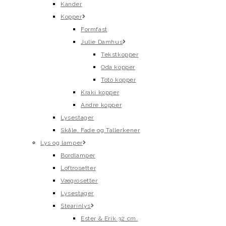
Kander
Kopper
Formfast
Julie Damhus
Tekstkopper
Oda kopper
Toto kopper
Kraki kopper
Andre kopper
Lysestager
Skåle, Fade og Tallerkener
Lys og lamper
Bordlamper
Loftrosetter
Vægrosetter
Lysestager
Stearinlys
Ester & Erik 32 cm.