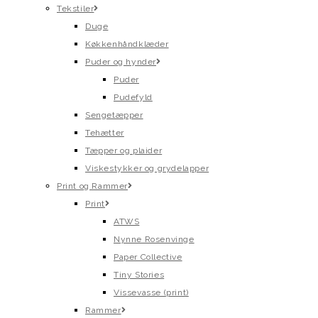
Tekstiler
Duge
Køkkenhåndklæder
Puder og hynder
Puder
Pudefyld
Sengetæpper
Tehætter
Tæpper og plaider
Viskestykker og grydelapper
Print og Rammer
Print
ATWS
Nynne Rosenvinge
Paper Collective
Tiny Stories
Vissevasse (print)
Rammer