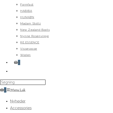
Formfast
HABIBA
HUNKØN
Madam Stoltz
New Zealand Boots
Nynne Rosenvinge
RE.ESSENCE
Vissevasse
Woden
0
Toggle
website
search
0
Menu
Luk
Nyheder
Accessories