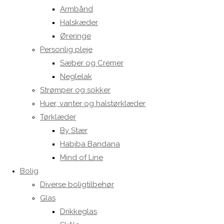
Armbånd
Halskæder
Øreringe
Personlig pleje
Sæber og Cremer
Neglelak
Strømper og sokker
Huer, vanter og halstørklæder
Tørklæder
By Stær
Habiba Bandana
Mind of Line
Bolig
Diverse boligtilbehør
Glas
Drikkeglas