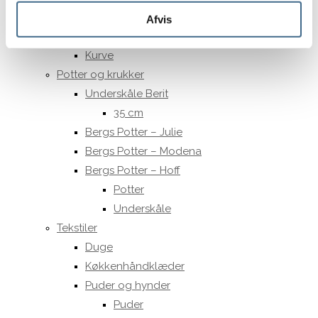
15 cm.
Afvis
Opbevaring
Kurve
Potter og krukker
Underskåle Berit
35 cm
Bergs Potter – Julie
Bergs Potter – Modena
Bergs Potter – Hoff
Potter
Underskåle
Tekstiler
Duge
Køkkenhåndklæder
Puder og hynder
Puder