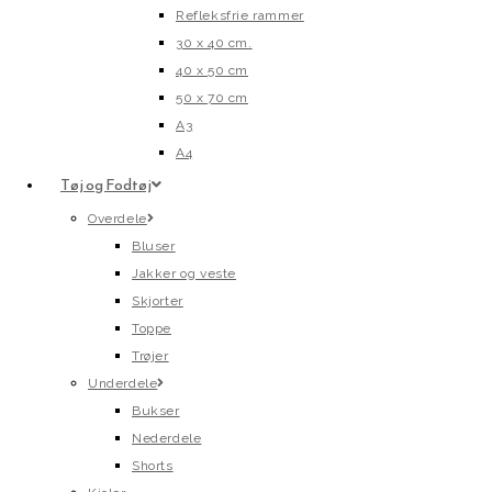
Refleksfrie rammer
30 x 40 cm.
40 x 50 cm
50 x 70 cm
A3
A4
Tøj og Fodtøj
Overdele
Bluser
Jakker og veste
Skjorter
Toppe
Trøjer
Underdele
Bukser
Nederdele
Shorts