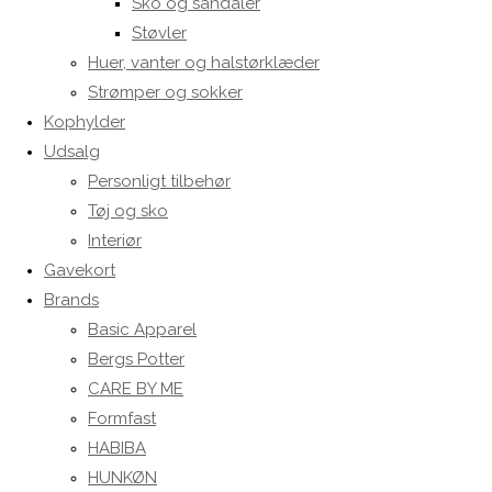
Sko og sandaler
Støvler
Huer, vanter og halstørklæder
Strømper og sokker
Kophylder
Udsalg
Personligt tilbehør
Tøj og sko
Interiør
Gavekort
Brands
Basic Apparel
Bergs Potter
CARE BY ME
Formfast
HABIBA
HUNKØN