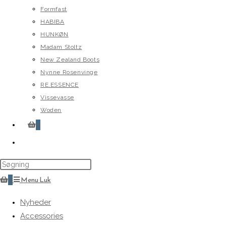
Formfast
HABIBA
HUNKØN
Madam Stoltz
New Zealand Boots
Nynne Rosenvinge
RE.ESSENCE
Vissevasse
Woden
0
Toggle
website
search
0
Menu
Luk
Nyheder
Accessories