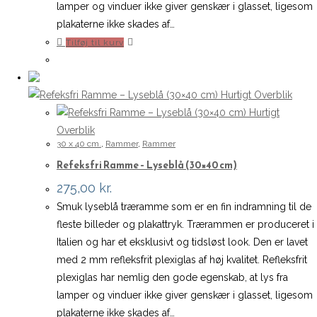
lamper og vinduer ikke giver genskær i glasset, ligesom
plakaterne ikke skades af…
Tilføj til kurv
Hurtigt Overblik
Hurtigt
Overblik
30 x 40 cm.
,
Rammer
,
Rammer
Refeksfri Ramme – Lyseblå (30×40 cm)
275,00
kr.
Smuk lyseblå træramme som er en fin indramning til de
fleste billeder og plakattryk. Trærammen er produceret i
Italien og har et eksklusivt og tidsløst look. Den er lavet
med 2 mm refleksfrit plexiglas af høj kvalitet. Refleksfrit
plexiglas har nemlig den gode egenskab, at lys fra
lamper og vinduer ikke giver genskær i glasset, ligesom
plakaterne ikke skades af…