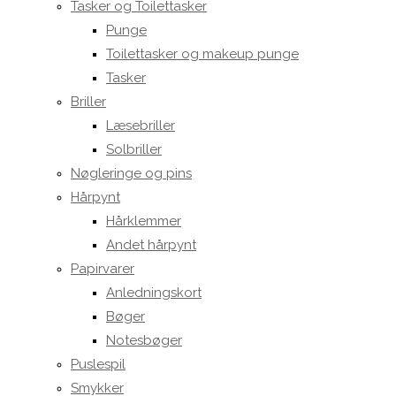
Tasker og Toilettasker
Punge
Toilettasker og makeup punge
Tasker
Briller
Læsebriller
Solbriller
Nøgleringe og pins
Hårpynt
Hårklemmer
Andet hårpynt
Papirvarer
Anledningskort
Bøger
Notesbøger
Puslespil
Smykker