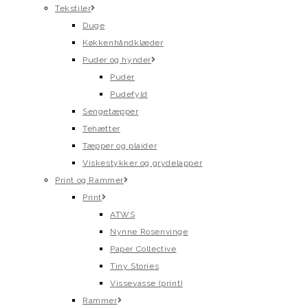
Tekstiler
Duge
Køkkenhåndklæder
Puder og hynder
Puder
Pudefyld
Sengetæpper
Tehætter
Tæpper og plaider
Viskestykker og grydelapper
Print og Rammer
Print
ATWS
Nynne Rosenvinge
Paper Collective
Tiny Stories
Vissevasse (print)
Rammer