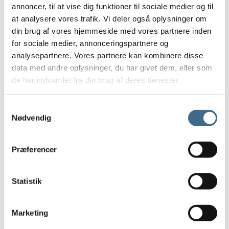
annoncer, til at vise dig funktioner til sociale medier og til
15 cm.
at analysere vores trafik. Vi deler også oplysninger om
Opbevaring
din brug af vores hjemmeside med vores partnere inden
Kurve
for sociale medier, annonceringspartnere og
Potter og krukker
analysepartnere. Vores partnere kan kombinere disse
Underskåle Berit
data med andre oplysninger, du har givet dem, eller som
de har indsamlet fra din brug af deres tjenester.
35 cm
Bergs Potter – Julie
Samtykkevalg
Bergs Potter – Modena
Nødvendig
Bergs Potter – Hoff
Potter
Præferencer
Underskåle
Tekstiler
Duge
Statistik
Køkkenhåndklæder
Puder og hynder
Marketing
Puder