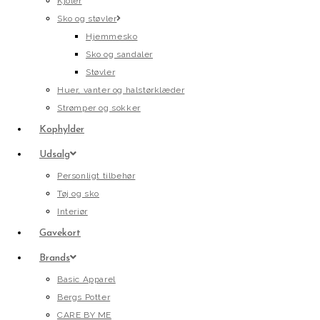
Kjoler
Sko og støvler
Hjemmesko
Sko og sandaler
Støvler
Huer, vanter og halstørklæder
Strømper og sokker
Kophylder
Udsalg
Personligt tilbehør
Tøj og sko
Interiør
Gavekort
Brands
Basic Apparel
Bergs Potter
CARE BY ME