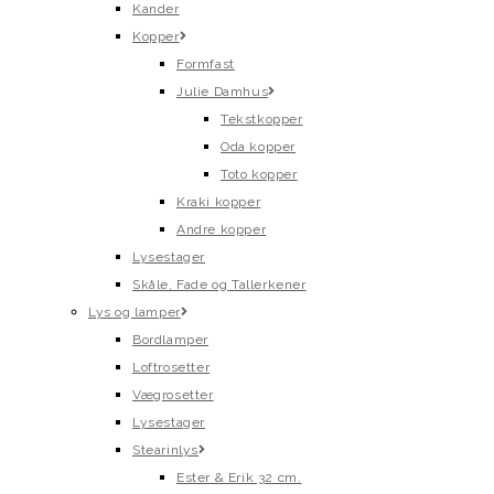
Kander
Kopper
Formfast
Julie Damhus
Tekstkopper
Oda kopper
Toto kopper
Kraki kopper
Andre kopper
Lysestager
Skåle, Fade og Tallerkener
Lys og lamper
Bordlamper
Loftrosetter
Vægrosetter
Lysestager
Stearinlys
Ester & Erik 32 cm.