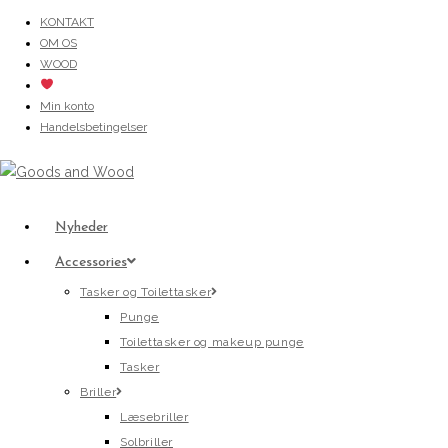
Skip
KONTAKT
OM OS
to
WOOD
content
Min konto
Handelsbetingelser
Nyheder
Accessories
Tasker og Toilettasker
Punge
Toilettasker og makeup punge
Tasker
Briller
Læsebriller
Solbriller