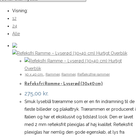
Visning:
12
24
Alle
Hurtigt Overblik
Hurtigt
Overblik
30 x 40 cm.
,
Rammer
,
Rammer
,
Refleksfrie rammer
Refeksfri Ramme – Lyserød (30×40 cm)
275,00
kr.
Smuk lyseblå træramme som er en fin indramning til de
fleste billeder og plakattryk. Trærammen er produceret i
Italien og har et eksklusivt og tidsløst look. Den er lavet
med 2 mm refleksfrit plexiglas af høj kvalitet. Refleksfrit
plexiglas har nemlig den gode egenskab, at lys fra