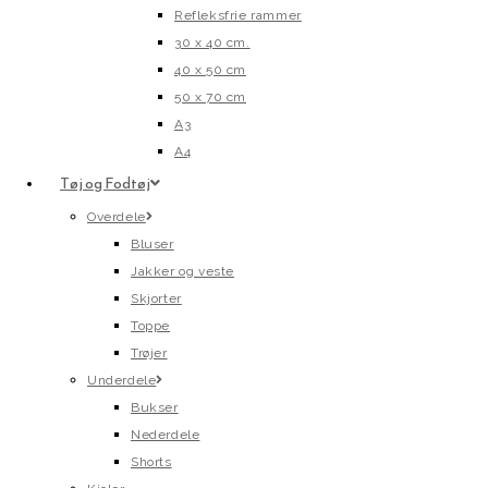
Refleksfrie rammer
30 x 40 cm.
40 x 50 cm
50 x 70 cm
A3
A4
Tøj og Fodtøj
Overdele
Bluser
Jakker og veste
Skjorter
Toppe
Trøjer
Underdele
Bukser
Nederdele
Shorts