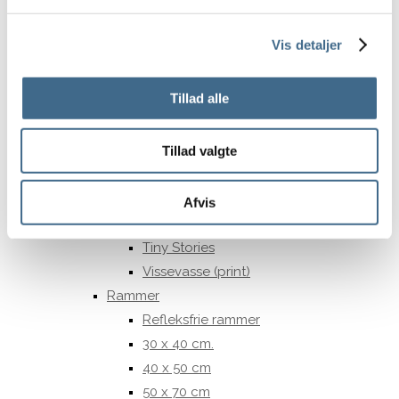
Pudefyld
Sengetæpper
Vis detaljer
Tehætter
Tæpper og plaider
Tillad alle
Viskestykker og grydelapper
Print og Rammer
Tillad valgte
Print
ATWS
Nynne Rosenvinge
Afvis
Paper Collective
Tiny Stories
Vissevasse (print)
Rammer
Refleksfrie rammer
30 x 40 cm.
40 x 50 cm
50 x 70 cm