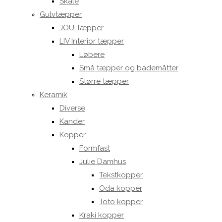
Skåle
Gulvtæpper
JOU Tæpper
LIV Interior tæpper
Løbere
Små tæpper og bademåtter
Større tæpper
Keramik
Diverse
Kander
Kopper
Formfast
Julie Damhus
Tekstkopper
Oda kopper
Toto kopper
Kraki kopper