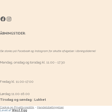
Facebook
Instagram
ÅBNINGSTIDER:
(Se stories på Facebook og Instagram for akutte afvigelser i åbningstiderne)
Mandag, onsdag og torsdag kl. 11.00 - 17.30
Fredag kl. 11.00-17.00
Lørdag 11.00-16.00
Tirsdag og søndag : Lukket
Cookie og Privatlivspolitik
-
Handelsbetingelser
Levet af
West Egg