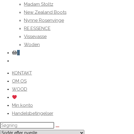
Madam Stoltz
New Zealand Boots
Nynne Rosenvinge
RE.ESSENCE
Vissevasse
Woden
0
Toggle
website
KONTAKT
search
OM OS
WOOD
Min konto
Handelsbetingelser