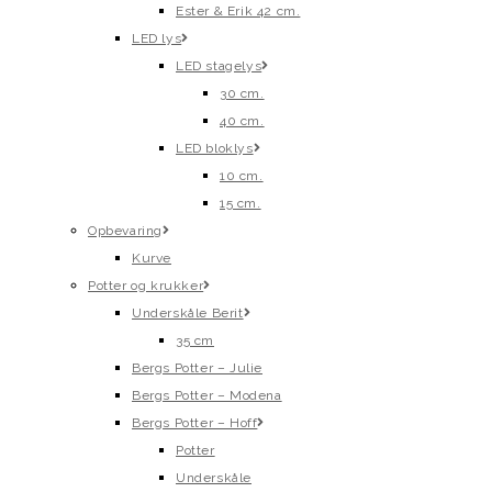
Ester & Erik 42 cm.
LED lys
LED stagelys
30 cm.
40 cm.
LED bloklys
10 cm.
15 cm.
Opbevaring
Kurve
Potter og krukker
Underskåle Berit
35 cm
Bergs Potter – Julie
Bergs Potter – Modena
Bergs Potter – Hoff
Potter
Underskåle