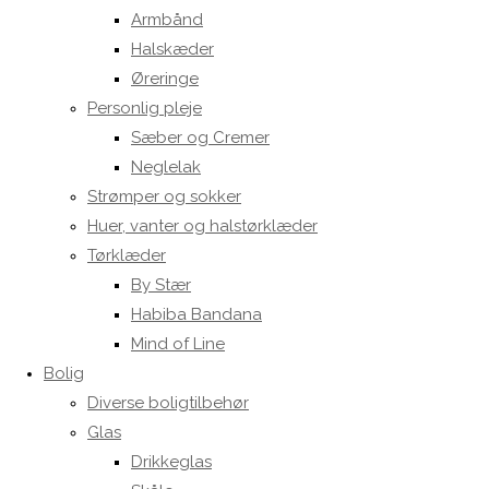
Armbånd
Halskæder
Øreringe
Personlig pleje
Sæber og Cremer
Neglelak
Strømper og sokker
Huer, vanter og halstørklæder
Tørklæder
By Stær
Habiba Bandana
Mind of Line
Bolig
Diverse boligtilbehør
Glas
Drikkeglas