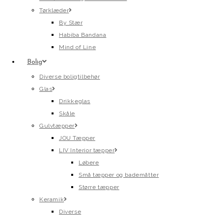
Tørklæder
By Stær
Habiba Bandana
Mind of Line
Bolig
Diverse boligtilbehør
Glas
Drikkeglas
Skåle
Gulvtæpper
JOU Tæpper
LIV Interior tæpper
Løbere
Små tæpper og bademåtter
Større tæpper
Keramik
Diverse