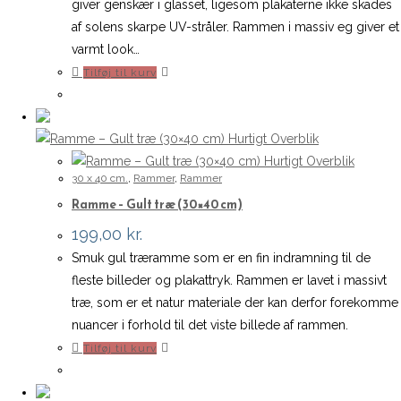
giver genskær i glasset, ligesom plakaterne ikke skades
af solens skarpe UV-stråler. Rammen i massiv eg giver et
varmt look…
Tilføj til kurv
Hurtigt Overblik
Hurtigt Overblik
30 x 40 cm.
,
Rammer
,
Rammer
Ramme – Gult træ (30×40 cm)
199,00
kr.
Smuk gul træramme som er en fin indramning til de
fleste billeder og plakattryk. Rammen er lavet i massivt
træ, som er et natur materiale der kan derfor forekomme
nuancer i forhold til det viste billede af rammen.
Tilføj til kurv