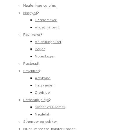
Nøgleringe og pins
Hårpynt
Hårklemmer
Andet hårpynt
Papirvarer
Anledningskort
Bøger
Notesbøger
Puslespil
Smykker
Armbånd
Halskæder
Øreringe
Personlig pleje
Sæber og Cremer
Neglelak
Strømper og sokker
Huer, vanter og halstørklæder