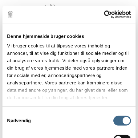
A3
A4
Tøj og Fodtøj
Overdele
Denne hjemmeside bruger cookies
Bluser
Vi bruger cookies til at tilpasse vores indhold og
Jakker og veste
annoncer, til at vise dig funktioner til sociale medier og til
Skjorter
at analysere vores trafik. Vi deler også oplysninger om
Toppe
din brug af vores hjemmeside med vores partnere inden
Trøjer
for sociale medier, annonceringspartnere og
Underdele
analysepartnere. Vores partnere kan kombinere disse
Bukser
data med andre oplysninger, du har givet dem, eller som
Nederdele
de har indsamlet fra din brug af deres tjenester.
Shorts
Kjoler
Samtykkevalg
Nødvendig
Sko og støvler
Hjemmesko