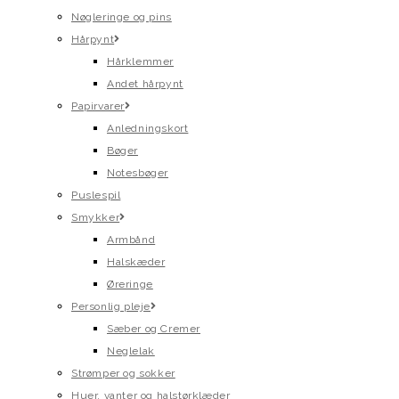
Nøgleringe og pins
Hårpynt
Hårklemmer
Andet hårpynt
Papirvarer
Anledningskort
Bøger
Notesbøger
Puslespil
Smykker
Armbånd
Halskæder
Øreringe
Personlig pleje
Sæber og Cremer
Neglelak
Strømper og sokker
Huer, vanter og halstørklæder