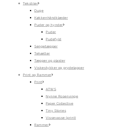
Tekstiler
Duge
Køkkenhåndklæder
Puder og hynder
Puder
Pudefyld
Sengetæpper
Tehætter
Tæpper og plaider
Viskestykker og grydelapper
Print og Rammer
Print
ATWS
Nynne Rosenvinge
Paper Collective
Tiny Stories
Vissevasse (print)
Rammer