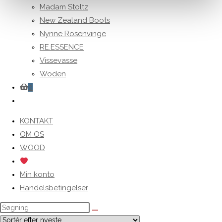
Madam Stoltz
New Zealand Boots
Nynne Rosenvinge
RE.ESSENCE
Vissevasse
Woden
0
Toggle
website
KONTAKT
search
OM OS
WOOD
Min konto
Handelsbetingelser