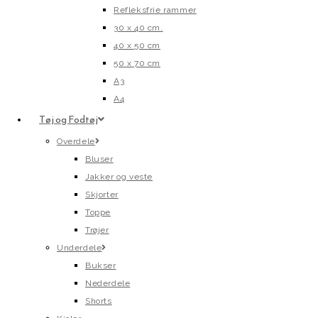
Refleksfrie rammer
30 x 40 cm.
40 x 50 cm
50 x 70 cm
A3
A4
Tøj og Fodtøj
Overdele
Bluser
Jakker og veste
Skjorter
Toppe
Trøjer
Underdele
Bukser
Nederdele
Shorts