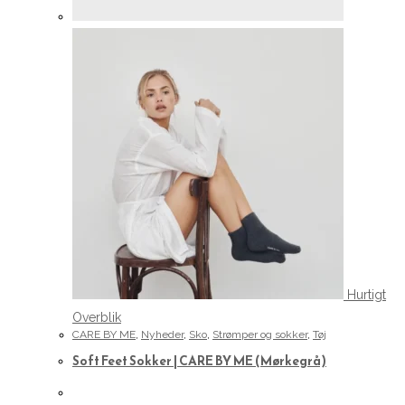
Hurtigt
Overblik
CARE BY ME
,
Nyheder
,
Sko
,
Strømper og sokker
,
Tøj
Soft Feet Sokker | CARE BY ME (Mørkegrå)