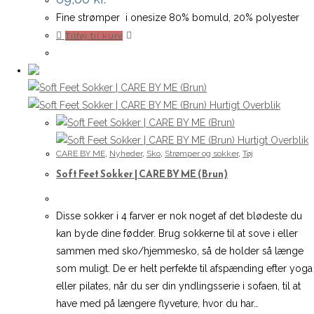
på
Fine strømper i onesize 80% bomuld, 20% polyester
varesiden
Tilføj til kurv
Hurtigt Overblik
Hurtigt Overblik
CARE BY ME
,
Nyheder
,
Sko
,
Strømper og sokker
,
Tøj
Soft Feet Sokker | CARE BY ME (Brun)
Disse sokker i 4 farver er nok noget af det blødeste du
kan byde dine fødder. Brug sokkerne til at sove i eller
sammen med sko/hjemmesko, så de holder så længe
som muligt. De er helt perfekte til afspænding efter yoga
eller pilates, når du ser din yndlingsserie i sofaen, til at
have med på længere flyveture, hvor du har…