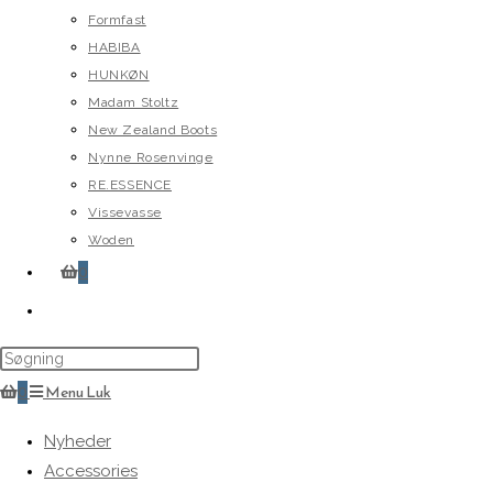
Formfast
HABIBA
HUNKØN
Madam Stoltz
New Zealand Boots
Nynne Rosenvinge
RE.ESSENCE
Vissevasse
Woden
0
Toggle
website
search
0
Menu
Luk
Nyheder
Accessories