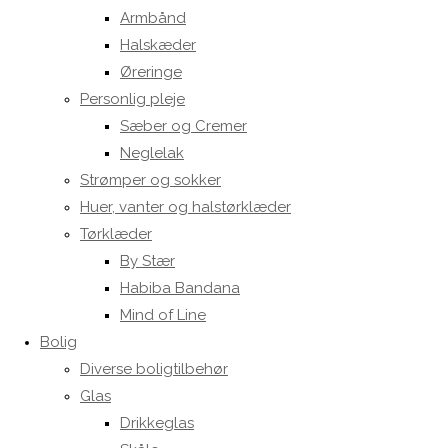
Armbånd
Halskæder
Øreringe
Personlig pleje
Sæber og Cremer
Neglelak
Strømper og sokker
Huer, vanter og halstørklæder
Tørklæder
By Stær
Habiba Bandana
Mind of Line
Bolig
Diverse boligtilbehør
Glas
Drikkeglas