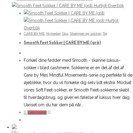
varianter.
Hurtigt Overblik
Mulighederne
kan
Hurtigt
vælges
Overblik
CARE BY ME
,
Nyheder
,
Sko
,
Strømper og sokker
,
Tøj
på
Smooth Feet Sokker | CARE BY ME (grå)
varesiden
Forkæl dine fødder med Smooth - skønne luksus-
sokker i blød cashmere. Sokkerne er en del af del af
Care by Mes Mindful Movements-serie og perfekte til de
øjeblikke, hvor du vil forkæle dig selv lidt ekstra. Modsat
vores Soft Feet-sokker, er Smooth Feet-sokkerne skabt
til hverdagsbrug, og giver en følelse af luksus hver dag.
Uanset om du har dem på når…
Læs mere