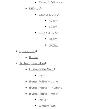
Ester & Erik 42 cm.
LED lys
LED stagelys
30 cm.
40 cm.
LED bloklys
10 cm.
15 cm.
Opbevaring
Kurve
Potter og krukker
Underskåle Berit
35 cm
Bergs Potter – Julie
Bergs Potter – Modena
Bergs Potter – Hoff
Potter
Underskåle