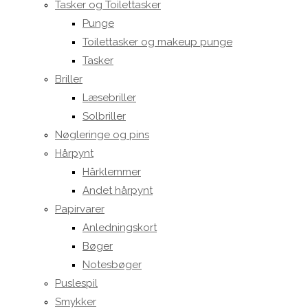
Tasker og Toilettasker
Punge
Toilettasker og makeup punge
Tasker
Briller
Læsebriller
Solbriller
Nøgleringe og pins
Hårpynt
Hårklemmer
Andet hårpynt
Papirvarer
Anledningskort
Bøger
Notesbøger
Puslespil
Smykker