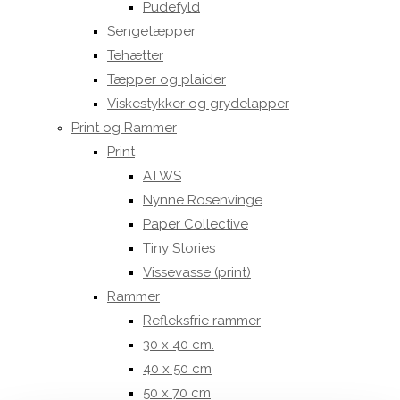
Pudefyld
Sengetæpper
Tehætter
Tæpper og plaider
Viskestykker og grydelapper
Print og Rammer
Print
ATWS
Nynne Rosenvinge
Paper Collective
Tiny Stories
Vissevasse (print)
Rammer
Refleksfrie rammer
30 x 40 cm.
40 x 50 cm
50 x 70 cm