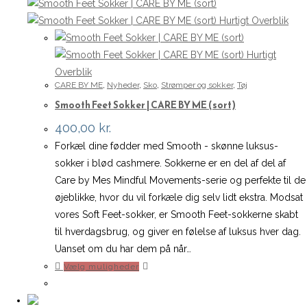
Hurtigt Overblik
Hurtigt
Overblik
CARE BY ME
,
Nyheder
,
Sko
,
Strømper og sokker
,
Tøj
Smooth Feet Sokker | CARE BY ME (sort)
400,00
kr.
Forkæl dine fødder med Smooth - skønne luksus-
sokker i blød cashmere. Sokkerne er en del af del af
Care by Mes Mindful Movements-serie og perfekte til de
øjeblikke, hvor du vil forkæle dig selv lidt ekstra. Modsat
vores Soft Feet-sokker, er Smooth Feet-sokkerne skabt
til hverdagsbrug, og giver en følelse af luksus hver dag.
Uanset om du har dem på når…
Dette
Vælg muligheder
vare
har