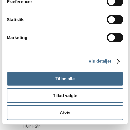
Sko og sandaler
Præferencer
Støvler
Huer, vanter og halstørklæder
Statistik
Strømper og sokker
Kophylder
Marketing
Udsalg
Personligt tilbehør
Tøj og sko
Vis detaljer
Interiør
Gavekort
Tillad alle
Brands
Basic Apparel
Bergs Potter
Tillad valgte
CARE BY ME
Formfast
Afvis
HABIBA
HUNKØN