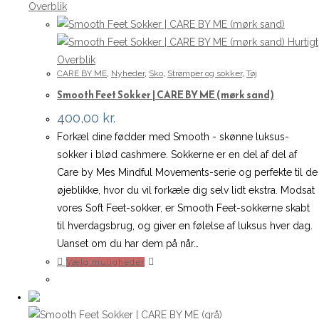
Overblik
Hurtigt
Overblik
CARE BY ME
,
Nyheder
,
Sko
,
Strømper og sokker
,
Tøj
Smooth Feet Sokker | CARE BY ME (mørk sand)
400,00
kr.
Forkæl dine fødder med Smooth - skønne luksus-
sokker i blød cashmere. Sokkerne er en del af del af
Care by Mes Mindful Movements-serie og perfekte til de
øjeblikke, hvor du vil forkæle dig selv lidt ekstra. Modsat
vores Soft Feet-sokker, er Smooth Feet-sokkerne skabt
til hverdagsbrug, og giver en følelse af luksus hver dag.
Uanset om du har dem på når…
Dette
Vælg muligheder
vare
har
flere