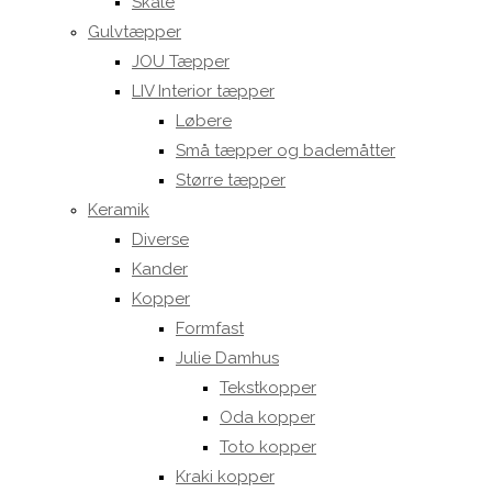
Skåle
Gulvtæpper
JOU Tæpper
LIV Interior tæpper
Løbere
Små tæpper og bademåtter
Større tæpper
Keramik
Diverse
Kander
Kopper
Formfast
Julie Damhus
Tekstkopper
Oda kopper
Toto kopper
Kraki kopper