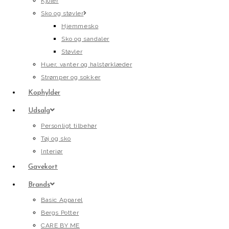
Kjoler
Sko og støvler
Hjemmesko
Sko og sandaler
Støvler
Huer, vanter og halstørklæder
Strømper og sokker
Kophylder
Udsalg
Personligt tilbehør
Tøj og sko
Interiør
Gavekort
Brands
Basic Apparel
Bergs Potter
CARE BY ME