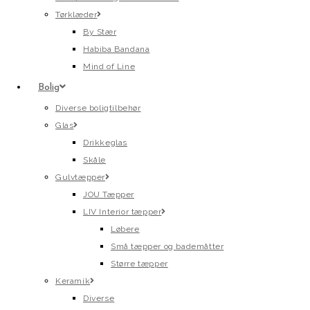
Tørklæder
By Stær
Habiba Bandana
Mind of Line
Bolig
Diverse boligtilbehør
Glas
Drikkeglas
Skåle
Gulvtæpper
JOU Tæpper
LIV Interior tæpper
Løbere
Små tæpper og bademåtter
Større tæpper
Keramik
Diverse