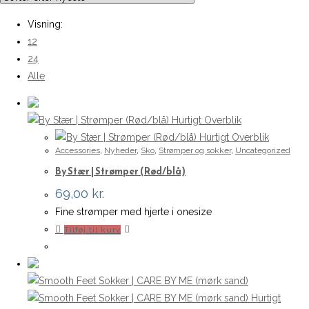
Visning:
12
24
Alle
Hurtigt Overblik
Hurtigt Overblik
Accessories
,
Nyheder
,
Sko
,
Strømper og sokker
,
Uncategorized
By Stær | Strømper (Rød/blå)
69,00
kr.
Fine strømper med hjerte i onesize
Tilføj til kurv
Hurtigt