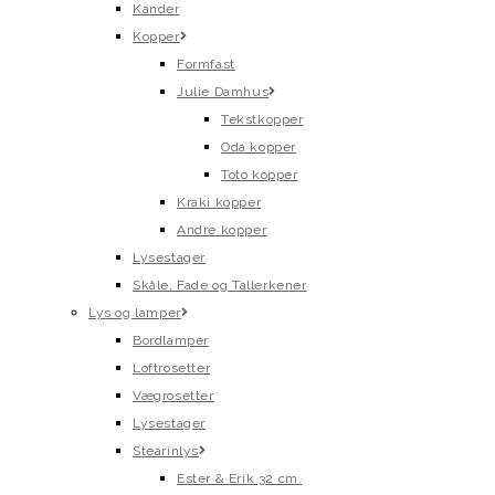
Kander
Kopper
Formfast
Julie Damhus
Tekstkopper
Oda kopper
Toto kopper
Kraki kopper
Andre kopper
Lysestager
Skåle, Fade og Tallerkener
Lys og lamper
Bordlamper
Loftrosetter
Vægrosetter
Lysestager
Stearinlys
Ester & Erik 32 cm.