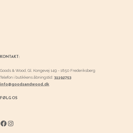
KONTAKT:
Goods & Wood, Gl. Kongevej 149 - 1850 Frederiksberg
Telefon i butikkens åbningstid:
31192753
info@goodsandwood.dk
FØLG OS
Facebook
Instagram