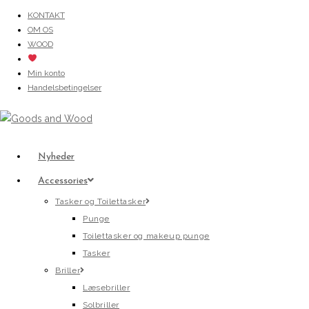
Skip
KONTAKT
OM OS
to
WOOD
content
Min konto
Handelsbetingelser
Nyheder
Accessories
Tasker og Toilettasker
Punge
Toilettasker og makeup punge
Tasker
Briller
Læsebriller
Solbriller