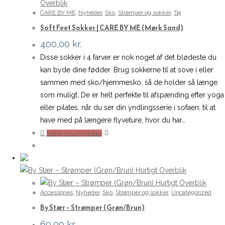
Overblik
CARE BY ME
,
Nyheder
,
Sko
,
Strømper og sokker
,
Tøj
Soft Feet Sokker | CARE BY ME (Mørk Sand)
400,00
kr.
Disse sokker i 4 farver er nok noget af det blødeste du
kan byde dine fødder. Brug sokkerne til at sove i eller
sammen med sko/hjemmesko, så de holder så længe
som muligt. De er helt perfekte til afspænding efter yoga
eller pilates, når du ser din yndlingsserie i sofaen, til at
have med på længere flyveture, hvor du har…
Dette
Vælg muligheder
vare
har
flere
Hurtigt Overblik
varianter.
Hurtigt Overblik
Accessories
,
Nyheder
,
Sko
,
Strømper og sokker
,
Uncategorized
Mulighederne
By Stær – Strømper (Grøn/Brun)
kan
vælges
69,00
kr.