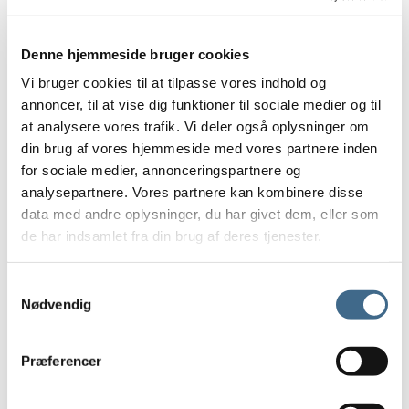
Andre kopper
Lysestager
Denne hjemmeside bruger cookies
Skåle, Fade og Tallerkener
Vi bruger cookies til at tilpasse vores indhold og
Lys og lamper
annoncer, til at vise dig funktioner til sociale medier og til
Bordlamper
at analysere vores trafik. Vi deler også oplysninger om
Loftrosetter
din brug af vores hjemmeside med vores partnere inden
Vægrosetter
for sociale medier, annonceringspartnere og
Lysestager
analysepartnere. Vores partnere kan kombinere disse
Stearinlys
data med andre oplysninger, du har givet dem, eller som
Ester & Erik 32 cm.
de har indsamlet fra din brug af deres tjenester.
Ester & Erik 42 cm.
LED lys
Samtykkevalg
Nødvendig
LED stagelys
30 cm.
40 cm.
Præferencer
LED bloklys
10 cm.