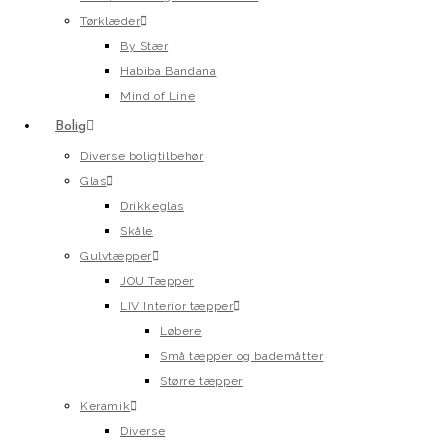
Tørklæder
By Stær
Habiba Bandana
Mind of Line
Bolig
Diverse boligtilbehør
Glas
Drikkeglas
Skåle
Gulvtæpper
JOU Tæpper
LIV Interior tæpper
Løbere
Små tæpper og bademåtter
Større tæpper
Keramik
Diverse