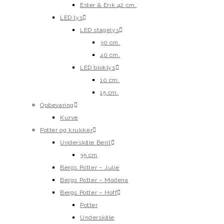
Ester & Erik 42 cm.
LED lys
LED stagelys
30 cm.
40 cm.
LED bloklys
10 cm.
15 cm.
Opbevaring
Kurve
Potter og krukker
Underskåle Berit
35 cm
Bergs Potter – Julie
Bergs Potter – Modena
Bergs Potter – Hoff
Potter
Underskåle