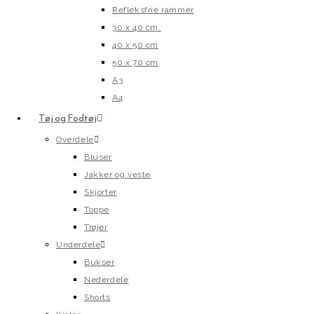
Refleksfrie rammer
30 x 40 cm.
40 x 50 cm
50 x 70 cm
A3
A4
Tøj og Fodtøj
Overdele
Bluser
Jakker og veste
Skjorter
Toppe
Trøjer
Underdele
Bukser
Nederdele
Shorts