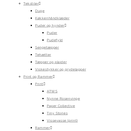
Tekstiler
Duge
Køkkenhåndklæder
Puder og hynder
Puder
Pudefyld
Sengetæpper
Tehætter
Tæpper og plaider
Viskestykker og grydelapper
Print og Rammer
Print
ATWS
Nynne Rosenvinge
Paper Collective
Tiny Stories
Vissevasse (print)
Rammer