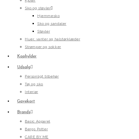
Kjoler
Sko og støvler
Hjemmesko
Sko og sandaler
Støvler
Huer, vanter og halstørklæder
Strømper og sokker
Kophylder
Udsalg
Personligt tilbehør
Tøj og sko
Interiør
Gavekort
Brands
Basic Apparel
Bergs Potter
CARE BY ME