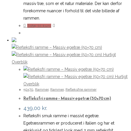
massiv træ, som er et natur materiale. Der kan derfor
forekomme nuancer i forhold til det viste billede af
rammen.
Tilføj til kurv
Hurtigt
Overblik
Hurtigt
Overblik
50x70
,
Rammer
,
Rammer
,
Refleksfrie rammer
Refleksfri ramme – Massiv egetræ (50×70 cm)
439,00
kr.
Refleksfri smuk ramme i massivt egetræ.
Egetræsrammen er produceret i Italien og har et
eksklusivt og tidsløst look med 2 mm refleksfrit