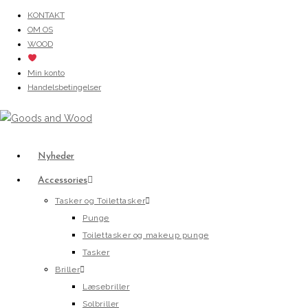
Skip
KONTAKT
OM OS
to
WOOD
content
Min konto
Handelsbetingelser
Nyheder
Accessories
Tasker og Toilettasker
Punge
Toilettasker og makeup punge
Tasker
Briller
Læsebriller
Solbriller