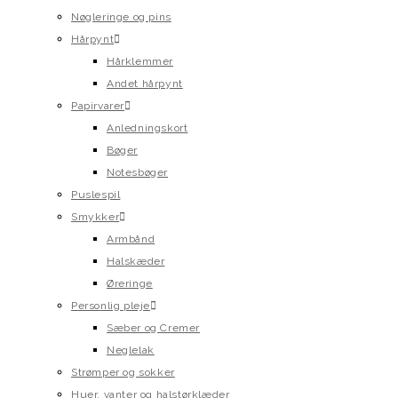
Nøgleringe og pins
Hårpynt
Hårklemmer
Andet hårpynt
Papirvarer
Anledningskort
Bøger
Notesbøger
Puslespil
Smykker
Armbånd
Halskæder
Øreringe
Personlig pleje
Sæber og Cremer
Neglelak
Strømper og sokker
Huer, vanter og halstørklæder