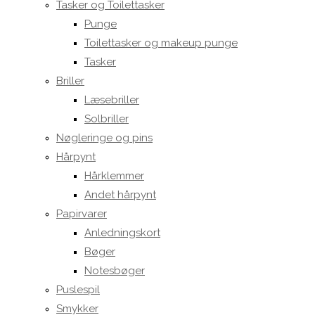
Tasker og Toilettasker
Punge
Toilettasker og makeup punge
Tasker
Briller
Læsebriller
Solbriller
Nøgleringe og pins
Hårpynt
Hårklemmer
Andet hårpynt
Papirvarer
Anledningskort
Bøger
Notesbøger
Puslespil
Smykker