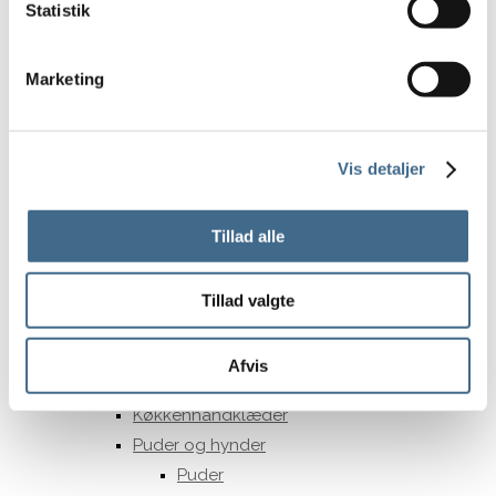
Statistik
15 cm.
Opbevaring
Marketing
Kurve
Potter og krukker
Underskåle Berit
Vis detaljer
35 cm
Bergs Potter – Julie
Bergs Potter – Modena
Tillad alle
Bergs Potter – Hoff
Potter
Tillad valgte
Underskåle
Tekstiler
Afvis
Duge
Køkkenhåndklæder
Puder og hynder
Puder