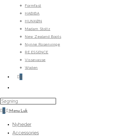
Formfast
HABIBA
HUNKØN
Madam Stoltz
New Zealand Boots
Nynne Rosenvinge
RE.ESSENCE
Vissevasse
Woden
0
Toggle
website
search
0
Menu
Luk
Nyheder
Accessories