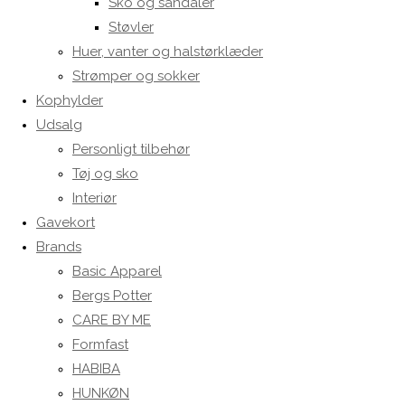
Sko og sandaler
Støvler
Huer, vanter og halstørklæder
Strømper og sokker
Kophylder
Udsalg
Personligt tilbehør
Tøj og sko
Interiør
Gavekort
Brands
Basic Apparel
Bergs Potter
CARE BY ME
Formfast
HABIBA
HUNKØN