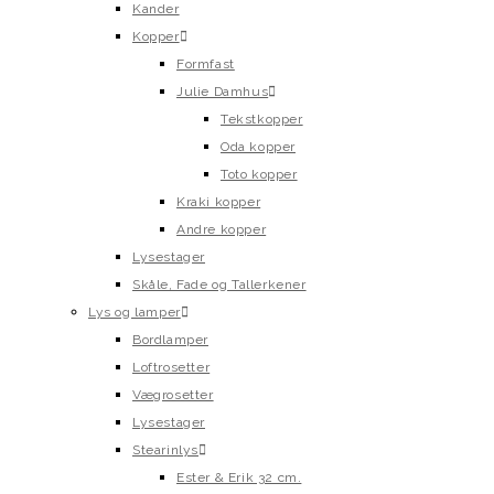
Kander
Kopper
Formfast
Julie Damhus
Tekstkopper
Oda kopper
Toto kopper
Kraki kopper
Andre kopper
Lysestager
Skåle, Fade og Tallerkener
Lys og lamper
Bordlamper
Loftrosetter
Vægrosetter
Lysestager
Stearinlys
Ester & Erik 32 cm.