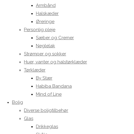
Armbånd
Halskæder
Øreringe
Personlig pleje
Sæber og Cremer
Neglelak
Strømper og sokker
Huer, vanter og halstørklæder
Tørklæder
By Stær
Habiba Bandana
Mind of Line
Bolig
Diverse boligtilbehør
Glas
Drikkeglas