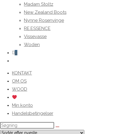
Madam Stoltz
New Zealand Boots
Nynne Rosenvinge
RE.ESSENCE
Vissevasse
Woden
0
Toggle
website
KONTAKT
search
OM OS
WOOD
Min konto
Handelsbetingelser