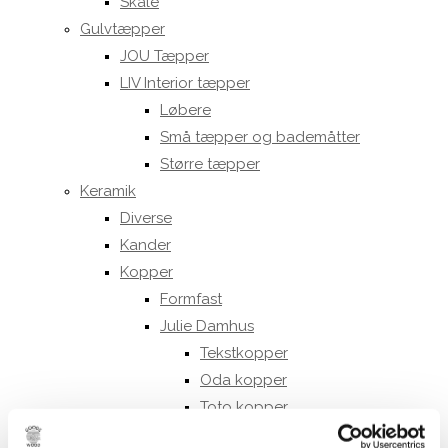
Skåle
Gulvtæpper
JOU Tæpper
LIV Interior tæpper
Løbere
Små tæpper og bademåtter
Større tæpper
Keramik
Diverse
Kander
Kopper
Formfast
Julie Damhus
Tekstkopper
Oda kopper
Toto kopper
Kraki kopper