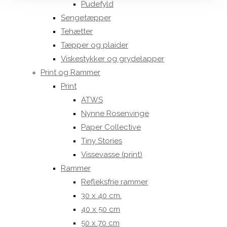
Pudefyld
Sengetæpper
Tehætter
Tæpper og plaider
Viskestykker og grydelapper
Print og Rammer
Print
ATWS
Nynne Rosenvinge
Paper Collective
Tiny Stories
Vissevasse (print)
Rammer
Refleksfrie rammer
30 x 40 cm.
40 x 50 cm
50 x 70 cm