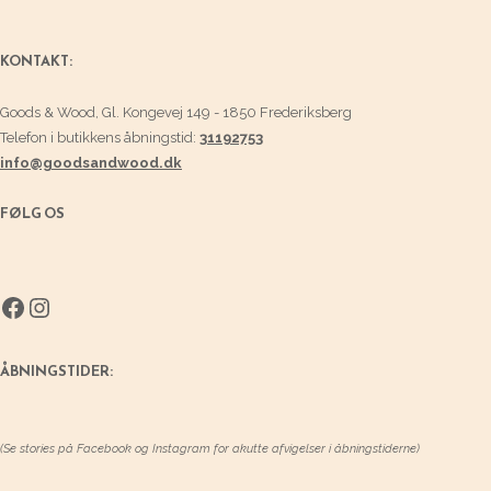
KONTAKT:
Goods & Wood, Gl. Kongevej 149 - 1850 Frederiksberg
Telefon i butikkens åbningstid:
31192753
info@goodsandwood.dk
FØLG OS
Facebook
Instagram
ÅBNINGSTIDER:
(Se stories på Facebook og Instagram for akutte afvigelser i åbningstiderne)