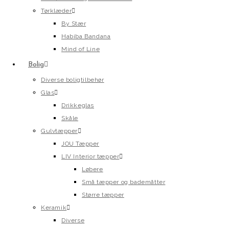
Tørklæder
By Stær
Habiba Bandana
Mind of Line
Bolig
Diverse boligtilbehør
Glas
Drikkeglas
Skåle
Gulvtæpper
JOU Tæpper
LIV Interior tæpper
Løbere
Små tæpper og bademåtter
Større tæpper
Keramik
Diverse