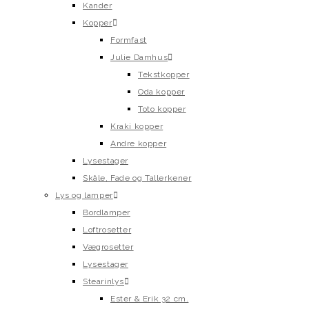
Kander
Kopper
Formfast
Julie Damhus
Tekstkopper
Oda kopper
Toto kopper
Kraki kopper
Andre kopper
Lysestager
Skåle, Fade og Tallerkener
Lys og lamper
Bordlamper
Loftrosetter
Vægrosetter
Lysestager
Stearinlys
Ester & Erik 32 cm.