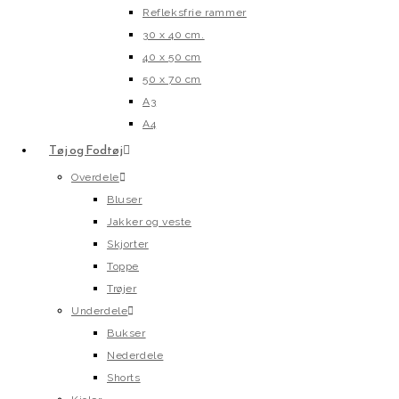
Refleksfrie rammer
30 x 40 cm.
40 x 50 cm
50 x 70 cm
A3
A4
Tøj og Fodtøj
Overdele
Bluser
Jakker og veste
Skjorter
Toppe
Trøjer
Underdele
Bukser
Nederdele
Shorts