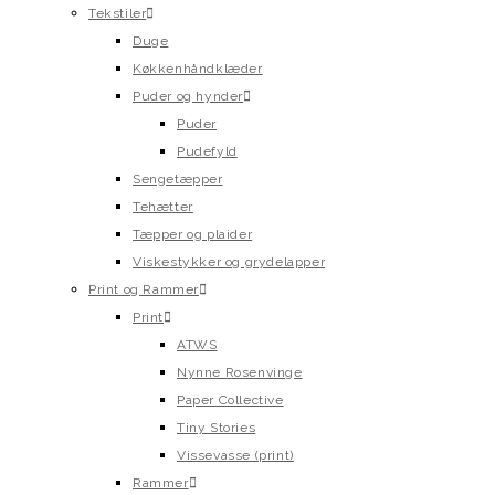
Tekstiler
Duge
Køkkenhåndklæder
Puder og hynder
Puder
Pudefyld
Sengetæpper
Tehætter
Tæpper og plaider
Viskestykker og grydelapper
Print og Rammer
Print
ATWS
Nynne Rosenvinge
Paper Collective
Tiny Stories
Vissevasse (print)
Rammer