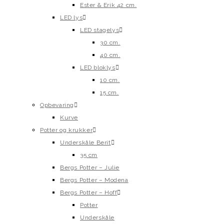
Ester & Erik 42 cm.
LED lys
LED stagelys
30 cm.
40 cm.
LED bloklys
10 cm.
15 cm.
Opbevaring
Kurve
Potter og krukker
Underskåle Berit
35 cm
Bergs Potter – Julie
Bergs Potter – Modena
Bergs Potter – Hoff
Potter
Underskåle