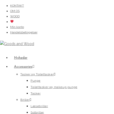
Skip
KONTAKT
OM OS
to
WOOD
content
Min konto
Handelsbetingelser
Nyheder
Accessories
Tasker og Toilettasker
Punge
Toilettasker og makeup punge
Tasker
Briller
Læsebriller
Solbriller