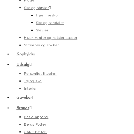
Kjoler
Sko og støvler
Hjemmesko
Sko og sandaler
Støvler
Huer, vanter og halstørklæder
Strømper og sokker
Kophylder
Udsalg
Personligt tilbehør
Tøj og sko
Interiør
Gavekort
Brands
Basic Apparel
Bergs Potter
CARE BY ME