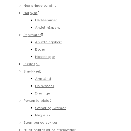
Nøgleringe og pins
Hårpynt
Hårklemmer
Andet hårpynt
Papirvarer
Anledningskort
Bøger
Notesbøger
Puslespil
Smykker
Armbånd
Halskæder
Øreringe
Personlig pleje
Sæber og Cremer
Neglelak
Strømper og sokker
Huer, vanter og halstørklæder