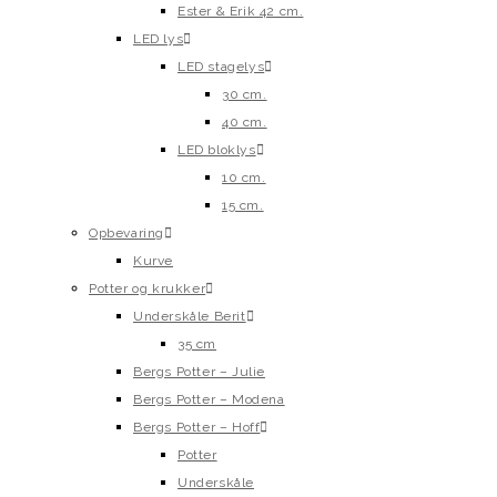
Ester & Erik 42 cm.
LED lys
LED stagelys
30 cm.
40 cm.
LED bloklys
10 cm.
15 cm.
Opbevaring
Kurve
Potter og krukker
Underskåle Berit
35 cm
Bergs Potter – Julie
Bergs Potter – Modena
Bergs Potter – Hoff
Potter
Underskåle