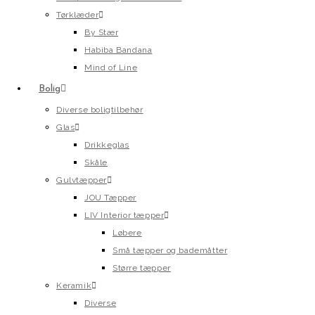
Tørklæder
By Stær
Habiba Bandana
Mind of Line
Bolig
Diverse boligtilbehør
Glas
Drikkeglas
Skåle
Gulvtæpper
JOU Tæpper
LIV Interior tæpper
Løbere
Små tæpper og bademåtter
Større tæpper
Keramik
Diverse