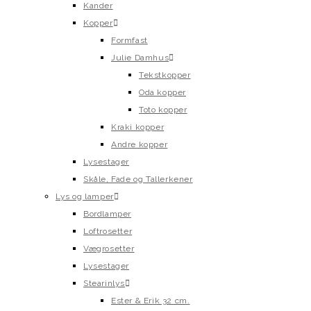
Kander
Kopper
Formfast
Julie Damhus
Tekstkopper
Oda kopper
Toto kopper
Kraki kopper
Andre kopper
Lysestager
Skåle, Fade og Tallerkener
Lys og lamper
Bordlamper
Loftrosetter
Vægrosetter
Lysestager
Stearinlys
Ester & Erik 32 cm.