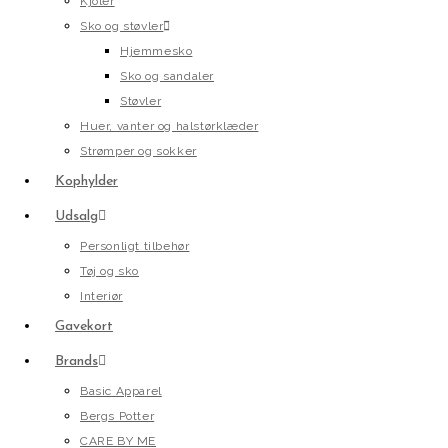
Kjoler
Sko og støvler
Hjemmesko
Sko og sandaler
Støvler
Huer, vanter og halstørklæder
Strømper og sokker
Kophylder
Udsalg
Personligt tilbehør
Tøj og sko
Interiør
Gavekort
Brands
Basic Apparel
Bergs Potter
CARE BY ME