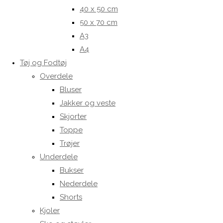
40 x 50 cm
50 x 70 cm
A3
A4
Tøj og Fodtøj
Overdele
Bluser
Jakker og veste
Skjorter
Toppe
Trøjer
Underdele
Bukser
Nederdele
Shorts
Kjoler