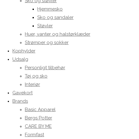
Sko og støvler
Hjemmesko
Sko og sandaler
Støvler
Huer, vanter og halstørklæder
Strømper og sokker
Kophylder
Udsalg
Personligt tilbehør
Tøj og sko
Interiør
Gavekort
Brands
Basic Apparel
Bergs Potter
CARE BY ME
Formfast