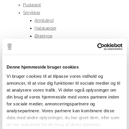
Puslespil
Smykker
Armbånd
Halskæder
Øreringe
Personlig pleje
Sæber og Cremer
Neglelak
Denne hjemmeside bruger cookies
Strømper og sokker
Huer, vanter og halstørklæder
Vi bruger cookies til at tilpasse vores indhold og
Tørklæder
annoncer, til at vise dig funktioner til sociale medier og til
at analysere vores trafik. Vi deler også oplysninger om
By Stær
din brug af vores hjemmeside med vores partnere inden
Habiba Bandana
for sociale medier, annonceringspartnere og
Mind of Line
analysepartnere. Vores partnere kan kombinere disse
Bolig
data med andre oplysninger, du har givet dem, eller som
Diverse boligtilbehør
de har indsamlet fra din brug af deres tjenester.