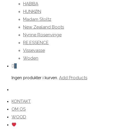
HABIBA
HUNKØN
Madam Stoltz
New Zealand Boots
Nynne Rosenvinge
RE.ESSENCE
Vissevasse
Woden
0
Add Products
Ingen produkter i kurven.
Toggle
website
KONTAKT
search
OM OS
WOOD