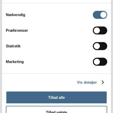
Glas
Drikkeglas
Samtykkevalg
Skåle
Nødvendig
Gulvtæpper
JOU Tæpper
Præferencer
LIV Interior tæpper
Løbere
Statistik
Små tæpper og bademåtter
Større tæpper
Keramik
Marketing
Diverse
Kander
Kopper
Vis detaljer
Formfast
Julie Damhus
Tillad alle
Tekstkopper
Oda kopper
Tillad valgte