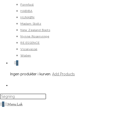
Formfast
HABIBA
HUNKØN
Madam Stoltz
New Zealand Boots
Nynne Rosenvinge
RE.ESSENCE
Vissevasse
Woden
0
Ingen produkter i kurven.
Add Products
Toggle
website
search
0
Menu
Luk