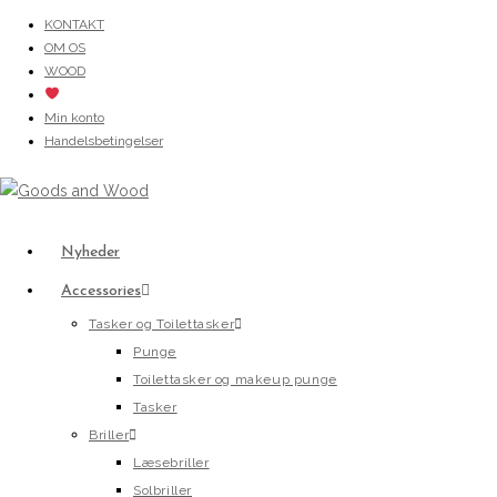
Skip
KONTAKT
OM OS
to
WOOD
content
Min konto
Handelsbetingelser
Nyheder
Accessories
Tasker og Toilettasker
Punge
Toilettasker og makeup punge
Tasker
Briller
Læsebriller
Solbriller