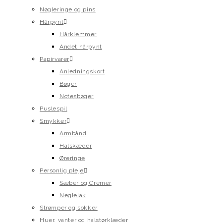
Nøgleringe og pins
Hårpynt
Hårklemmer
Andet hårpynt
Papirvarer
Anledningskort
Bøger
Notesbøger
Puslespil
Smykker
Armbånd
Halskæder
Øreringe
Personlig pleje
Sæber og Cremer
Neglelak
Strømper og sokker
Huer, vanter og halstørklæder