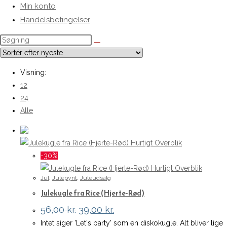
Min konto
Handelsbetingelser
Visning:
12
24
Alle
Hurtigt Overblik
-30%
Hurtigt Overblik
Jul
,
Julepynt
,
Juleudsalg
Julekugle fra Rice (Hjerte-Rød)
Den
Den
56,00
kr.
39,00
kr.
oprindelige
aktuelle
Intet siger 'Let's party' som en diskokugle. Alt bliver lige
pris
pris