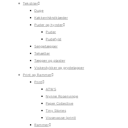
Tekstiler
Duge
Køkkenhåndklæder
Puder og hynder
Puder
Pudefyld
Sengetæpper
Tehætter
Tæpper og plaider
Viskestykker og grydelapper
Print og Rammer
Print
ATWS
Nynne Rosenvinge
Paper Collective
Tiny Stories
Vissevasse (print)
Rammer