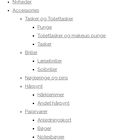
Nyheder
Accessories
Tasker og Toilettasker
Punge
Toilettasker og makeup punge
Tasker
Briller
Læsebriller
Solbriller
Nøgleringe og pins
Hårpynt
Hårklemmer
Andet hårpynt
Papirvarer
Anledningskort
Bøger
Notesbøger