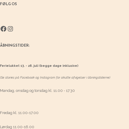
FØLG OS
Facebook
Instagram
ÅBNINGSTIDER:
Ferielukket 13. - 28. juli (begge dage inklusive)
(Se stories på Facebook og Instagram for akutte afvigelser i åbningstiderne)
Mandag, onsdag og torsdag kl. 11.00 - 17.30
Fredag kl. 11.00-17.00
Lørdag 11.00-16.00