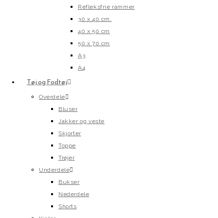
Refleksfrie rammer
30 x 40 cm.
40 x 50 cm
50 x 70 cm
A3
A4
Tøj og Fodtøj
Overdele
Bluser
Jakker og veste
Skjorter
Toppe
Trøjer
Underdele
Bukser
Nederdele
Shorts