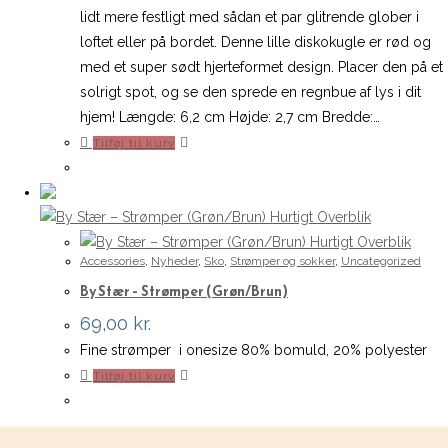
var:
er:
lidt mere festligt med sådan et par glitrende glober i
56,00 kr..
39,00 kr..
loftet eller på bordet. Denne lille diskokugle er rød og
med et super sødt hjerteformet design. Placer den på et
solrigt spot, og se den sprede en regnbue af lys i dit
hjem! Længde: 6,2 cm Højde: 2,7 cm Bredde:…
Tilføj til kurv
Hurtigt Overblik
Hurtigt Overblik
Accessories
,
Nyheder
,
Sko
,
Strømper og sokker
,
Uncategorized
By Stær – Strømper (Grøn/Brun)
69,00
kr.
Fine strømper i onesize 80% bomuld, 20% polyester
Tilføj til kurv