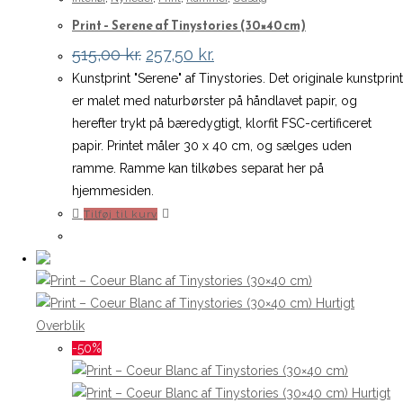
Print – Serene af Tinystories (30×40 cm)
Den
Den
515,00
kr.
257,50
kr.
oprindelige
aktuelle
Kunstprint "Serene" af Tinystories. Det originale kunstprint
pris
pris
var:
er:
er malet med naturbørster på håndlavet papir, og
515,00 kr..
257,50 kr..
herefter trykt på bæredygtigt, klorfit FSC-certificeret
papir. Printet måler 30 x 40 cm, og sælges uden
ramme. Ramme kan tilkøbes separat her på
hjemmesiden.
Tilføj til kurv
Hurtigt
Overblik
-50%
Hurtigt