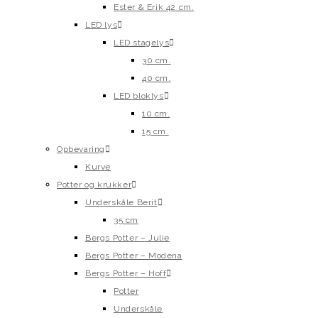
Ester & Erik 42 cm.
LED lys
LED stagelys
30 cm.
40 cm.
LED bloklys
10 cm.
15 cm.
Opbevaring
Kurve
Potter og krukker
Underskåle Berit
35 cm
Bergs Potter – Julie
Bergs Potter – Modena
Bergs Potter – Hoff
Potter
Underskåle