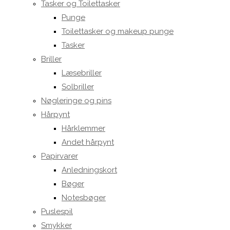
Tasker og Toilettasker
Punge
Toilettasker og makeup punge
Tasker
Briller
Læsebriller
Solbriller
Nøgleringe og pins
Hårpynt
Hårklemmer
Andet hårpynt
Papirvarer
Anledningskort
Bøger
Notesbøger
Puslespil
Smykker