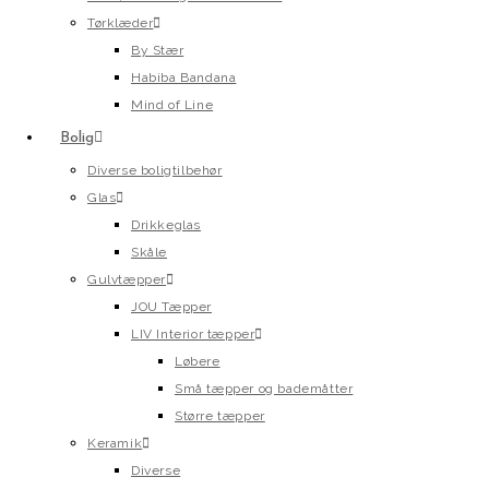
Tørklæder
By Stær
Habiba Bandana
Mind of Line
Bolig
Diverse boligtilbehør
Glas
Drikkeglas
Skåle
Gulvtæpper
JOU Tæpper
LIV Interior tæpper
Løbere
Små tæpper og bademåtter
Større tæpper
Keramik
Diverse