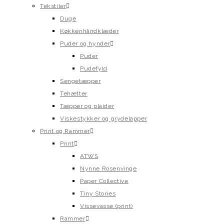
Tekstiler
Duge
Køkkenhåndklæder
Puder og hynder
Puder
Pudefyld
Sengetæpper
Tehætter
Tæpper og plaider
Viskestykker og grydelapper
Print og Rammer
Print
ATWS
Nynne Rosenvinge
Paper Collective
Tiny Stories
Vissevasse (print)
Rammer