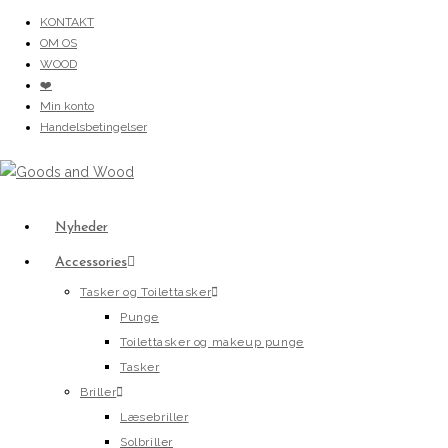
Skip
KONTAKT
OM OS
to
WOOD
content
❤️
Min konto
Handelsbetingelser
Nyheder
Accessories
Tasker og Toilettasker
Punge
Toilettasker og makeup punge
Tasker
Briller
Læsebriller
Solbriller