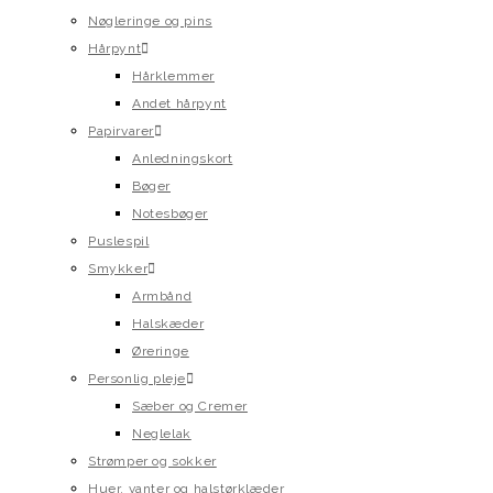
Nøgleringe og pins
Hårpynt
Hårklemmer
Andet hårpynt
Papirvarer
Anledningskort
Bøger
Notesbøger
Puslespil
Smykker
Armbånd
Halskæder
Øreringe
Personlig pleje
Sæber og Cremer
Neglelak
Strømper og sokker
Huer, vanter og halstørklæder