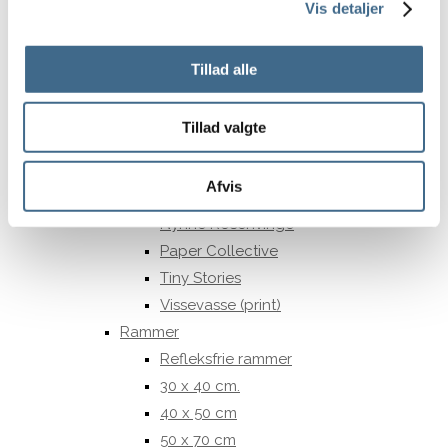
Pudefyld
Vis detaljer
Sengetæpper
Tehætter
Tillad alle
Tæpper og plaider
Viskestykker og grydelapper
Tillad valgte
Print og Rammer
Print
Afvis
ATWS
Nynne Rosenvinge
Paper Collective
Tiny Stories
Vissevasse (print)
Rammer
Refleksfrie rammer
30 x 40 cm.
40 x 50 cm
50 x 70 cm