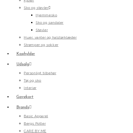
Kjoler
Sko og støvler
Hjemmesko
Sko og sandaler
Støvler
Huer, vanter og halstørklæder
Strømper og sokker
Kophylder
Udsalg
Personligt tilbehør
Tøj og sko
Interiør
Gavekort
Brands
Basic Apparel
Bergs Potter
CARE BY ME