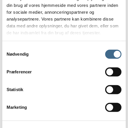
din brug af vores hjemmeside med vores partnere inden
15 cm.
for sociale medier, annonceringspartnere og
Opbevaring
analysepartnere. Vores partnere kan kombinere disse
Kurve
data med andre oplysninger, du har givet dem, eller som
Potter og krukker
de har indsamlet fra din brug af deres tjenester.
Underskåle Berit
35 cm
Samtykkevalg
Bergs Potter – Julie
Nødvendig
Bergs Potter – Modena
Bergs Potter – Hoff
Præferencer
Potter
Underskåle
Statistik
Tekstiler
Duge
Køkkenhåndklæder
Marketing
Puder og hynder
Puder