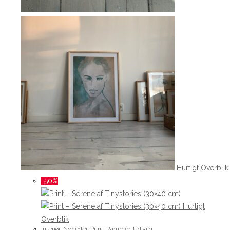
Hurtigt Overblik
-50%
Hurtigt
Overblik
Interiør
,
Nyheder
,
Print
,
Rammer
,
Udsalg