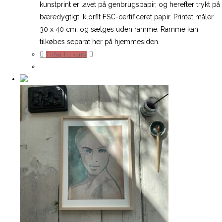
var:
er:
kunstprint er lavet på genbrugspapir, og herefter trykt på
515,00 kr..
257,50 kr..
bæredygtigt, klorfit FSC-certificeret papir. Printet måler
30 x 40 cm, og sælges uden ramme. Ramme kan
tilkøbes separat her på hjemmesiden.
Tilføj til kurv