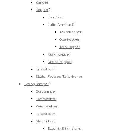
Kander
Kopper
Formfast
Julie Damhus
Tekstkopper
Oda kopper
Toto kopper
Kraki kopper
Andre kopper
Lysestager
Skåle, Fade og Tallerkener
Lys og lamper
Bordlamper
Loftrosetter
Vægrosetter
Lysestager
Stearinlys
Ester & Erik 32 cm.