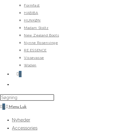
Formfast
HABIBA
HUNKØN
Madam Stoltz
New Zealand Boots
Nynne Rosenvinge
RE.ESSENCE
Vissevasse
Woden
0
Toggle
website
search
0
Menu
Luk
Nyheder
Accessories