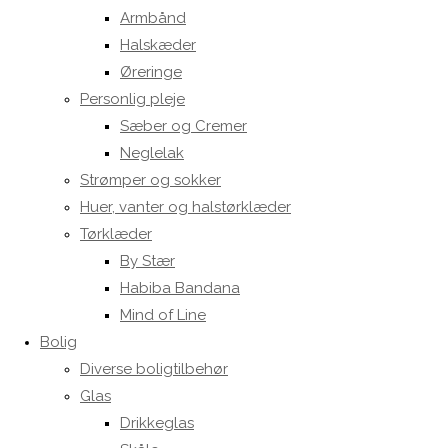
Armbånd
Halskæder
Øreringe
Personlig pleje
Sæber og Cremer
Neglelak
Strømper og sokker
Huer, vanter og halstørklæder
Tørklæder
By Stær
Habiba Bandana
Mind of Line
Bolig
Diverse boligtilbehør
Glas
Drikkeglas