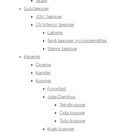
Skåle
Gulvtæpper
JOU Tæpper
LIV Interior tæpper
Løbere
Små tæpper og bademåtter
Større tæpper
Keramik
Diverse
Kander
Kopper
Formfast
Julie Damhus
Tekstkopper
Oda kopper
Toto kopper
Kraki kopper