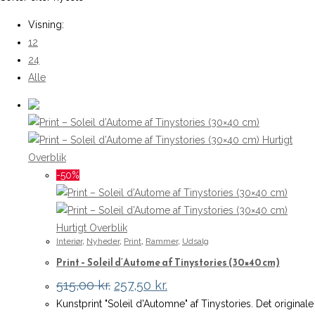
Visning:
12
24
Alle
Hurtigt
Overblik
-50%
Hurtigt Overblik
Interiør
,
Nyheder
,
Print
,
Rammer
,
Udsalg
Print – Soleil d’Autome af Tinystories (30×40 cm)
Den
Den
515,00
kr.
257,50
kr.
oprindelige
aktuelle
Kunstprint "Soleil d'Automne" af Tinystories. Det originale
pris
pris