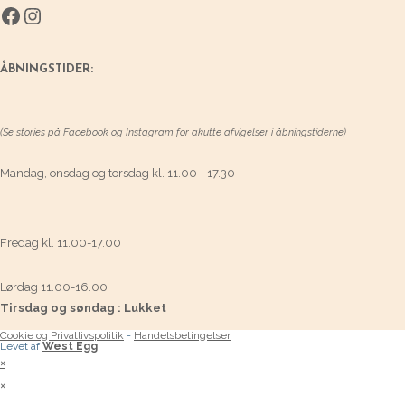
Facebook
Instagram
ÅBNINGSTIDER:
(Se stories på Facebook og Instagram for akutte afvigelser i åbningstiderne)
Mandag, onsdag og torsdag kl. 11.00 - 17.30
Fredag kl. 11.00-17.00
Lørdag 11.00-16.00
Tirsdag og søndag : Lukket
Cookie og Privatlivspolitik
-
Handelsbetingelser
Levet af
West Egg
×
×