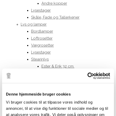
Andre kopper
Lysestager
Skåle, Fade og Tallerkener
Lys og lamper
Bordlamper
Loftrosetter
Vægrosetter
Lysestager
Stearinlys
Ester & Erik 32 cm.
Ester & Erik 42 cm.
LED lys
LED stagelys
Denne hjemmeside bruger cookies
30 cm.
40 cm.
Vi bruger cookies til at tilpasse vores indhold og
LED bloklys
annoncer, til at vise dig funktioner til sociale medier og til
at analysere vores trafik. Vi deler også oplysninger om
10 cm.