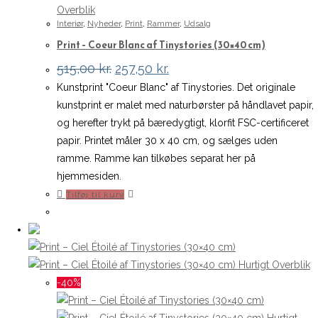
Overblik
Interiør
,
Nyheder
,
Print
,
Rammer
,
Udsalg
Print – Coeur Blanc af Tinystories (30×40 cm)
Den
Den
515,00
kr.
257,50
kr.
oprindelige
aktuelle
Kunstprint "Coeur Blanc" af Tinystories. Det originale
pris
pris
var:
er:
kunstprint er malet med naturbørster på håndlavet papir,
515,00 kr..
257,50 kr..
og herefter trykt på bæredygtigt, klorfit FSC-certificeret
papir. Printet måler 30 x 40 cm, og sælges uden
ramme. Ramme kan tilkøbes separat her på
hjemmesiden.
Tilføj til kurv
Hurtigt Overblik
-40%
Hurtigt