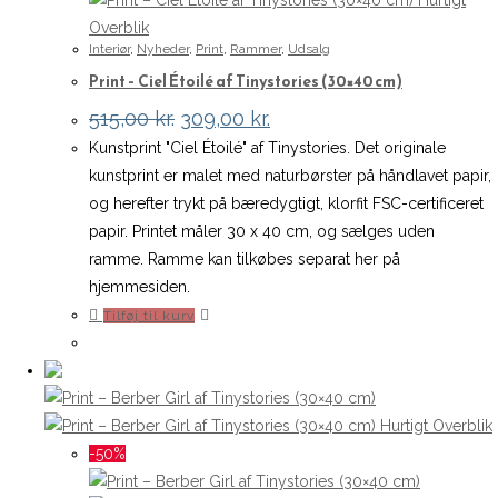
Overblik
Interiør
,
Nyheder
,
Print
,
Rammer
,
Udsalg
Print – Ciel Étoilé af Tinystories (30×40 cm)
Den
Den
515,00
kr.
309,00
kr.
oprindelige
aktuelle
Kunstprint "Ciel Étoilé" af Tinystories. Det originale
pris
pris
var:
er:
kunstprint er malet med naturbørster på håndlavet papir,
515,00 kr..
309,00 kr..
og herefter trykt på bæredygtigt, klorfit FSC-certificeret
papir. Printet måler 30 x 40 cm, og sælges uden
ramme. Ramme kan tilkøbes separat her på
hjemmesiden.
Tilføj til kurv
Hurtigt Overblik
-50%