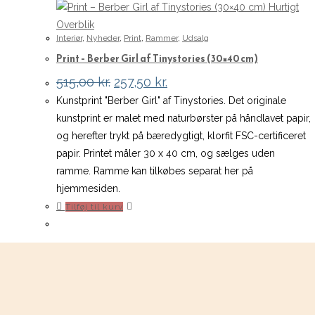
Hurtigt
Overblik
Interiør
,
Nyheder
,
Print
,
Rammer
,
Udsalg
Print – Berber Girl af Tinystories (30×40 cm)
Den
Den
515,00
kr.
257,50
kr.
oprindelige
aktuelle
Kunstprint "Berber Girl" af Tinystories. Det originale
pris
pris
var:
er:
kunstprint er malet med naturbørster på håndlavet papir,
515,00 kr..
257,50 kr..
og herefter trykt på bæredygtigt, klorfit FSC-certificeret
papir. Printet måler 30 x 40 cm, og sælges uden
ramme. Ramme kan tilkøbes separat her på
hjemmesiden.
Tilføj til kurv