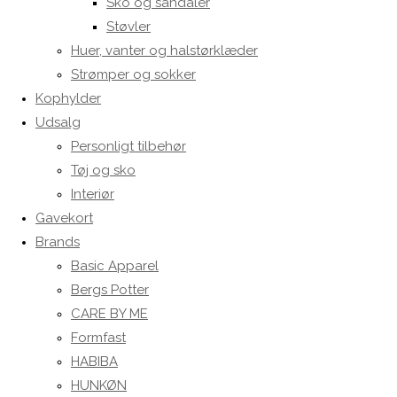
Sko og sandaler
Støvler
Huer, vanter og halstørklæder
Strømper og sokker
Kophylder
Udsalg
Personligt tilbehør
Tøj og sko
Interiør
Gavekort
Brands
Basic Apparel
Bergs Potter
CARE BY ME
Formfast
HABIBA
HUNKØN