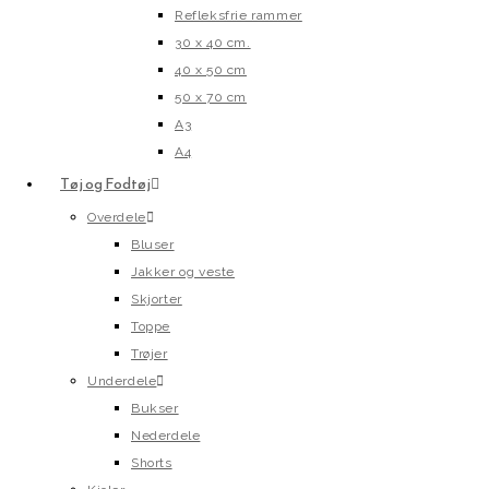
Refleksfrie rammer
30 x 40 cm.
40 x 50 cm
50 x 70 cm
A3
A4
Tøj og Fodtøj
Overdele
Bluser
Jakker og veste
Skjorter
Toppe
Trøjer
Underdele
Bukser
Nederdele
Shorts