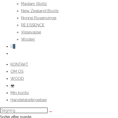
Madam Stoltz
New Zealand Boots
Nynne Rosenvinge
RE.ESSENCE
Vissevasse
Woden
0
Toggle
website
KONTAKT
search
OM OS
WOOD
❤️
Min konto
Handelsbetingelser
Sortér efter nyeste