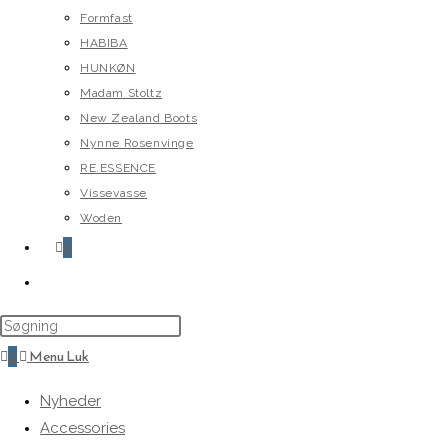
Formfast
HABIBA
HUNKØN
Madam Stoltz
New Zealand Boots
Nynne Rosenvinge
RE.ESSENCE
Vissevasse
Woden
0
Toggle
website
search
0
Menu
Luk
Nyheder
Accessories