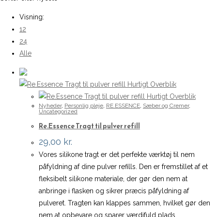
Visning:
12
24
Alle
Hurtigt Overblik
Hurtigt Overblik
Nyheder
,
Personlig pleje
,
RE.ESSENCE
,
Sæber og Cremer
,
Uncategorized
Re.Essence Tragt til pulver refill
29,00
kr.
Vores silikone tragt er det perfekte værktøj til nem
påfyldning af dine pulver refills. Den er fremstillet af et
fleksibelt silikone materiale, der gør den nem at
anbringe i flasken og sikrer præcis påfyldning af
pulveret. Tragten kan klappes sammen, hvilket gør den
nem at opbevare og sparer værdifuld plads.