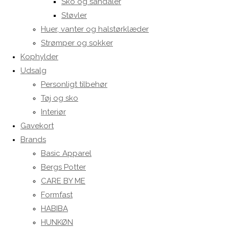
Sko og sandaler
Støvler
Huer, vanter og halstørklæder
Strømper og sokker
Kophylder
Udsalg
Personligt tilbehør
Tøj og sko
Interiør
Gavekort
Brands
Basic Apparel
Bergs Potter
CARE BY ME
Formfast
HABIBA
HUNKØN