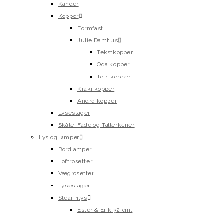
Kander
Kopper
Formfast
Julie Damhus
Tekstkopper
Oda kopper
Toto kopper
Kraki kopper
Andre kopper
Lysestager
Skåle, Fade og Tallerkener
Lys og lamper
Bordlamper
Loftrosetter
Vægrosetter
Lysestager
Stearinlys
Ester & Erik 32 cm.