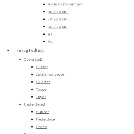
Refleksfrie rammer
30 x 40 cm.
40 x 50 cm
50 x 70 cm
A3
A4
Tøj og Fodtøj
Overdele
Bluser
Jakker og veste
Skjorter
Toppe
Trøjer
Underdele
Bukser
Nederdele
Shorts