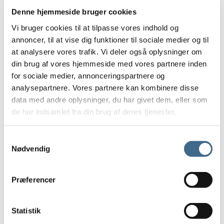
Armbånd
Denne hjemmeside bruger cookies
Halskæder
Vi bruger cookies til at tilpasse vores indhold og
Øreringe
annoncer, til at vise dig funktioner til sociale medier og til
Personlig pleje
at analysere vores trafik. Vi deler også oplysninger om
Sæber og Cremer
din brug af vores hjemmeside med vores partnere inden
for sociale medier, annonceringspartnere og
Neglelak
analysepartnere. Vores partnere kan kombinere disse
Strømper og sokker
data med andre oplysninger, du har givet dem, eller som
Huer, vanter og halstørklæder
de har indsamlet fra din brug af deres tjenester.
Tørklæder
By Stær
Samtykkevalg
Habiba Bandana
Nødvendig
Mind of Line
Bolig
Præferencer
Diverse boligtilbehør
Glas
Statistik
Drikkeglas