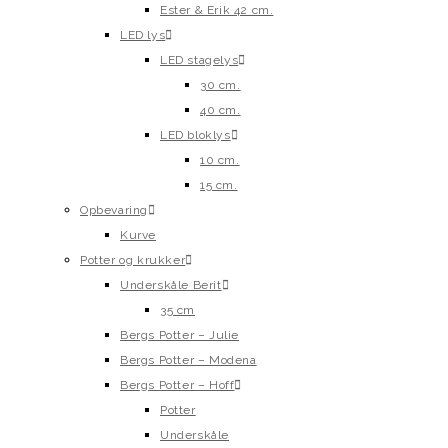
Ester & Erik 42 cm.
LED lys
LED stagelys
30 cm.
40 cm.
LED bloklys
10 cm.
15 cm.
Opbevaring
Kurve
Potter og krukker
Underskåle Berit
35 cm
Bergs Potter – Julie
Bergs Potter – Modena
Bergs Potter – Hoff
Potter
Underskåle