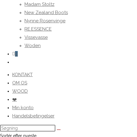
Madam Stoltz
New Zealand Boots
Nynne Rosenvinge
RE.ESSENCE
Vissevasse
Woden
0
Toggle
website
KONTAKT
search
OM OS
WOOD
❤️
Min konto
Handelsbetingelser
Sortér efter nyeste