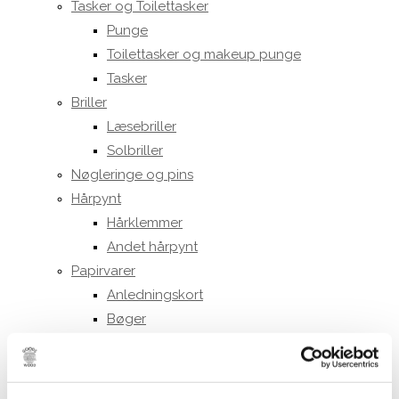
Tasker og Toilettasker
Punge
Toilettasker og makeup punge
Tasker
Briller
Læsebriller
Solbriller
Nøgleringe og pins
Hårpynt
Hårklemmer
Andet hårpynt
Papirvarer
Anledningskort
Bøger
Notesbøger
Puslespil
Smykker