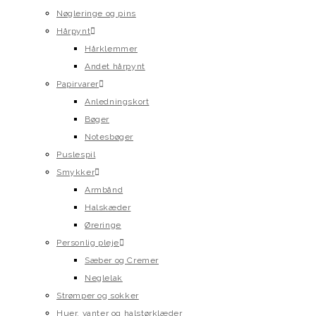
Nøgleringe og pins
Hårpynt
Hårklemmer
Andet hårpynt
Papirvarer
Anledningskort
Bøger
Notesbøger
Puslespil
Smykker
Armbånd
Halskæder
Øreringe
Personlig pleje
Sæber og Cremer
Neglelak
Strømper og sokker
Huer, vanter og halstørklæder