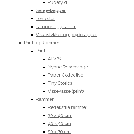
Pudefyld
Sengetæpper
Tehætter
Tæpper og plaider
Viskestykker og grydelapper
Print og Rammer
Print
ATWS
Nynne Rosenvinge
Paper Collective
Tiny Stories
Vissevasse (print)
Rammer
Refleksfrie rammer
30 x 40 cm.
40 x 50 cm
50 x 70 cm