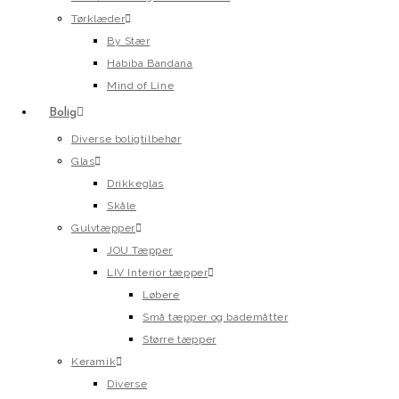
Tørklæder
By Stær
Habiba Bandana
Mind of Line
Bolig
Diverse boligtilbehør
Glas
Drikkeglas
Skåle
Gulvtæpper
JOU Tæpper
LIV Interior tæpper
Løbere
Små tæpper og bademåtter
Større tæpper
Keramik
Diverse