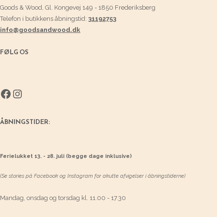
Goods & Wood, Gl. Kongevej 149 - 1850 Frederiksberg
Telefon i butikkens åbningstid:
31192753
info@goodsandwood.dk
FØLG OS
Facebook
Instagram
ÅBNINGSTIDER:
Ferielukket 13. - 28. juli (begge dage inklusive)
(Se stories på Facebook og Instagram for akutte afvigelser i åbningstiderne)
Mandag, onsdag og torsdag kl. 11.00 - 17.30