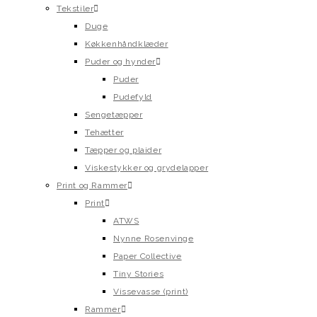
Tekstiler
Duge
Køkkenhåndklæder
Puder og hynder
Puder
Pudefyld
Sengetæpper
Tehætter
Tæpper og plaider
Viskestykker og grydelapper
Print og Rammer
Print
ATWS
Nynne Rosenvinge
Paper Collective
Tiny Stories
Vissevasse (print)
Rammer