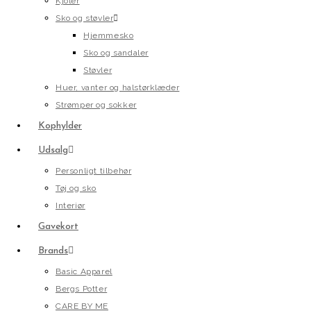
Kjoler
Sko og støvler
Hjemmesko
Sko og sandaler
Støvler
Huer, vanter og halstørklæder
Strømper og sokker
Kophylder
Udsalg
Personligt tilbehør
Tøj og sko
Interiør
Gavekort
Brands
Basic Apparel
Bergs Potter
CARE BY ME