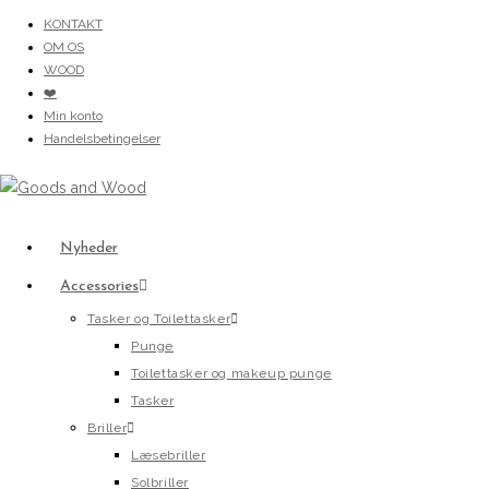
Skip
KONTAKT
OM OS
to
WOOD
content
❤️
Min konto
Handelsbetingelser
Nyheder
Accessories
Tasker og Toilettasker
Punge
Toilettasker og makeup punge
Tasker
Briller
Læsebriller
Solbriller