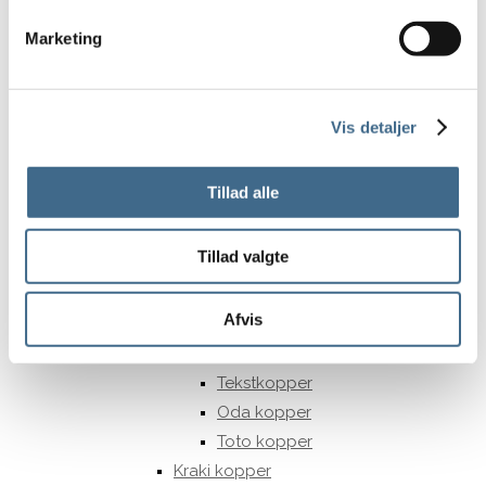
Skåle
Gulvtæpper
Marketing
JOU Tæpper
LIV Interior tæpper
Løbere
Vis detaljer
Små tæpper og bademåtter
Større tæpper
Tillad alle
Keramik
Diverse
Tillad valgte
Kander
Kopper
Afvis
Formfast
Julie Damhus
Tekstkopper
Oda kopper
Toto kopper
Kraki kopper