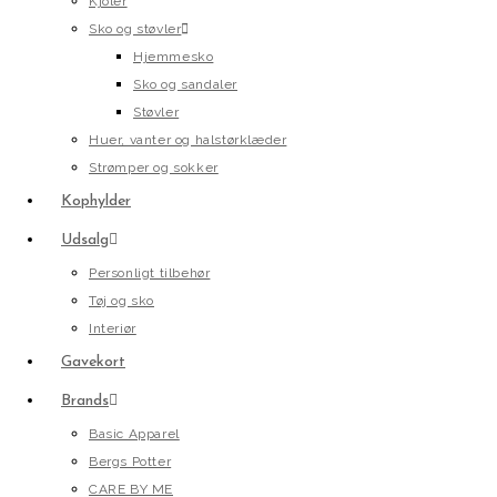
Kjoler
Sko og støvler
Hjemmesko
Sko og sandaler
Støvler
Huer, vanter og halstørklæder
Strømper og sokker
Kophylder
Udsalg
Personligt tilbehør
Tøj og sko
Interiør
Gavekort
Brands
Basic Apparel
Bergs Potter
CARE BY ME