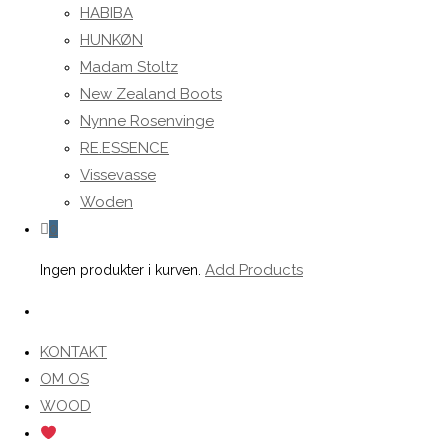
HABIBA
HUNKØN
Madam Stoltz
New Zealand Boots
Nynne Rosenvinge
RE.ESSENCE
Vissevasse
Woden
0
Add Products
Ingen produkter i kurven.
Toggle
website
KONTAKT
search
OM OS
WOOD