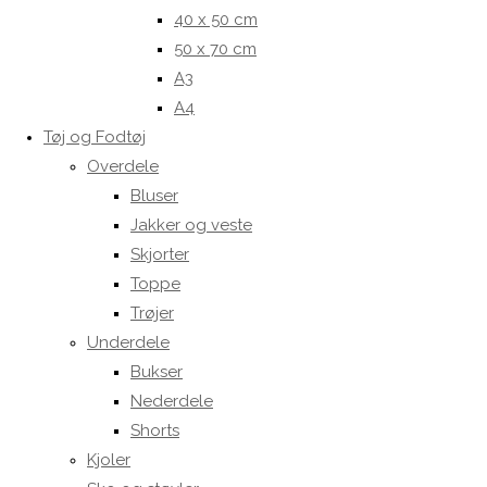
40 x 50 cm
50 x 70 cm
A3
A4
Tøj og Fodtøj
Overdele
Bluser
Jakker og veste
Skjorter
Toppe
Trøjer
Underdele
Bukser
Nederdele
Shorts
Kjoler