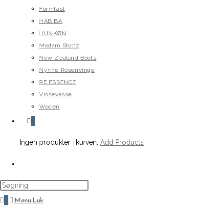
Formfast
HABIBA
HUNKØN
Madam Stoltz
New Zealand Boots
Nynne Rosenvinge
RE.ESSENCE
Vissevasse
Woden
0
Ingen produkter i kurven.
Add Products
Toggle
website
search
0
Menu
Luk