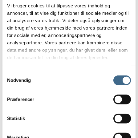
Glas
Vi bruger cookies til at tilpasse vores indhold og
Drikkeglas
annoncer, til at vise dig funktioner til sociale medier og til
Skåle
at analysere vores trafik. Vi deler også oplysninger om
Gulvtæpper
din brug af vores hjemmeside med vores partnere inden
JOU Tæpper
for sociale medier, annonceringspartnere og
LIV Interior tæpper
analysepartnere. Vores partnere kan kombinere disse
data med andre oplysninger, du har givet dem, eller som
Løbere
de har indsamlet fra din brug af deres tjenester.
Små tæpper og bademåtter
Større tæpper
Samtykkevalg
Keramik
Nødvendig
Diverse
Kander
Præferencer
Kopper
Formfast
Julie Damhus
Statistik
Tekstkopper
Oda kopper
Marketing