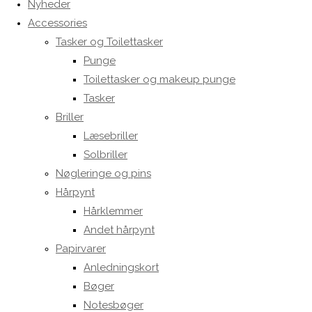
Nyheder
Accessories
Tasker og Toilettasker
Punge
Toilettasker og makeup punge
Tasker
Briller
Læsebriller
Solbriller
Nøgleringe og pins
Hårpynt
Hårklemmer
Andet hårpynt
Papirvarer
Anledningskort
Bøger
Notesbøger