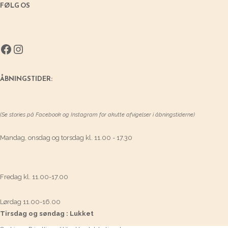
FØLG OS
Facebook
Instagram
ÅBNINGSTIDER:
(Se stories på Facebook og Instagram for akutte afvigelser i åbningstiderne)
Mandag, onsdag og torsdag kl. 11.00 - 17.30
Fredag kl. 11.00-17.00
Lørdag 11.00-16.00
Tirsdag og søndag : Lukket