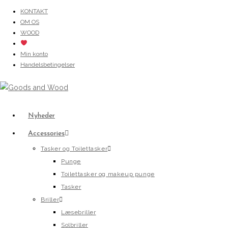
Skip
KONTAKT
OM OS
to
WOOD
content
Min konto
Handelsbetingelser
Nyheder
Accessories
Tasker og Toilettasker
Punge
Toilettasker og makeup punge
Tasker
Briller
Læsebriller
Solbriller