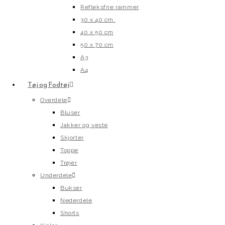
Refleksfrie rammer
30 x 40 cm.
40 x 50 cm
50 x 70 cm
A3
A4
Tøj og Fodtøj
Overdele
Bluser
Jakker og veste
Skjorter
Toppe
Trøjer
Underdele
Bukser
Nederdele
Shorts