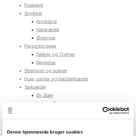
Puslespil
Smykker
Armbånd
Halskæder
Øreringe
Personlig pleje
Sæber og Cremer
Neglelak
Strømper og sokker
Huer, vanter og halstørklæder
Tørklæder
By Stær
Habiba Bandana
Mind of Line
Bolig
Diverse boligtilbehør
Denne hjemmeside bruger cookies