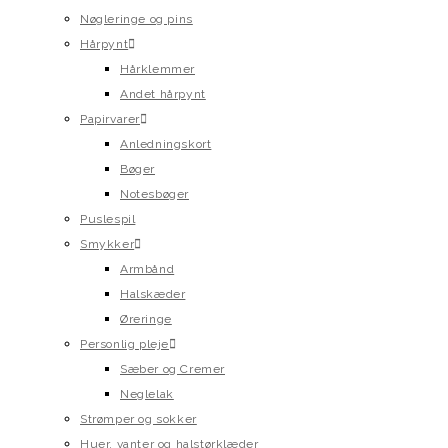
Nøgleringe og pins
Hårpynt
Hårklemmer
Andet hårpynt
Papirvarer
Anledningskort
Bøger
Notesbøger
Puslespil
Smykker
Armbånd
Halskæder
Øreringe
Personlig pleje
Sæber og Cremer
Neglelak
Strømper og sokker
Huer, vanter og halstørklæder