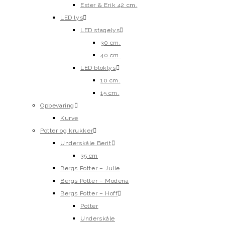
Ester & Erik 42 cm.
LED lys
LED stagelys
30 cm.
40 cm.
LED bloklys
10 cm.
15 cm.
Opbevaring
Kurve
Potter og krukker
Underskåle Berit
35 cm
Bergs Potter – Julie
Bergs Potter – Modena
Bergs Potter – Hoff
Potter
Underskåle