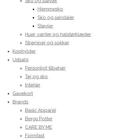
Sko og støvler
Hjemmesko
Sko og sandaler
Støvler
Huer, vanter og halstørklæder
Strømper og sokker
Kophylder
Udsalg
Personligt tilbehør
Tøj og sko
Interiør
Gavekort
Brands
Basic Apparel
Bergs Potter
CARE BY ME
Formfast