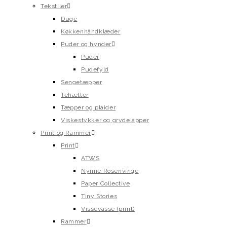
Tekstiler
Duge
Køkkenhåndklæder
Puder og hynder
Puder
Pudefyld
Sengetæpper
Tehætter
Tæpper og plaider
Viskestykker og grydelapper
Print og Rammer
Print
ATWS
Nynne Rosenvinge
Paper Collective
Tiny Stories
Vissevasse (print)
Rammer