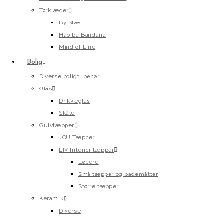
Tørklæder
By Stær
Habiba Bandana
Mind of Line
Bolig
Diverse boligtilbehør
Glas
Drikkeglas
Skåle
Gulvtæpper
JOU Tæpper
LIV Interior tæpper
Løbere
Små tæpper og bademåtter
Større tæpper
Keramik
Diverse