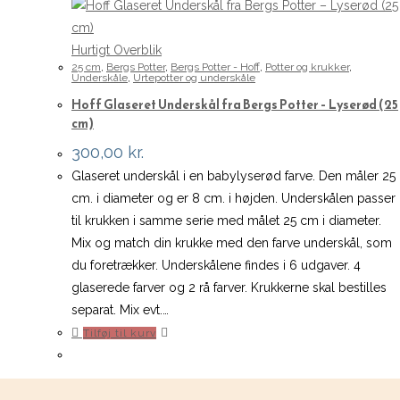
Hurtigt Overblik
25 cm
,
Bergs Potter
,
Bergs Potter - Hoff
,
Potter og krukker
,
Underskåle
,
Urtepotter og underskåle
Hoff Glaseret Underskål fra Bergs Potter – Lyserød (25
cm)
300,00
kr.
Glaseret underskål i en babylyserød farve. Den måler 25
cm. i diameter og er 8 cm. i højden. Underskålen passer
til krukken i samme serie med målet 25 cm i diameter.
Mix og match din krukke med den farve underskål, som
du foretrækker. Underskålene findes i 6 udgaver. 4
glaserede farver og 2 rå farver. Krukkerne skal bestilles
separat. Mix evt.…
Tilføj til kurv