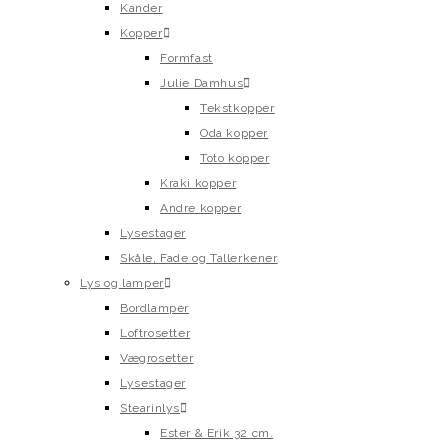
Kander
Kopper
Formfast
Julie Damhus
Tekstkopper
Oda kopper
Toto kopper
Kraki kopper
Andre kopper
Lysestager
Skåle, Fade og Tallerkener
Lys og lamper
Bordlamper
Loftrosetter
Vægrosetter
Lysestager
Stearinlys
Ester & Erik 32 cm.