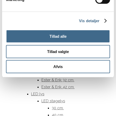
Toto kopper
Kraki kopper
Andre kopper
Vis detaljer
Lysestager
Skåle, Fade og Tallerkener
Tillad alle
Lys og lamper
Bordlamper
Tillad valgte
Loftrosetter
Vægrosetter
Lysestager
Afvis
Stearinlys
Ester & Erik 32 cm.
Ester & Erik 42 cm.
LED lys
LED stagelys
30 cm.
40 cm.