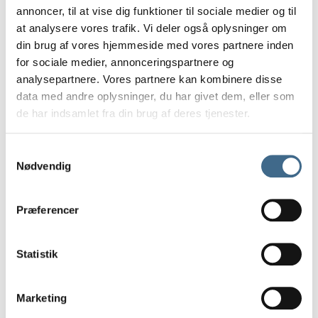
annoncer, til at vise dig funktioner til sociale medier og til
at analysere vores trafik. Vi deler også oplysninger om
din brug af vores hjemmeside med vores partnere inden
for sociale medier, annonceringspartnere og
analysepartnere. Vores partnere kan kombinere disse
data med andre oplysninger, du har givet dem, eller som
Relaterede varer
de har indsamlet fra din brug af deres tjenester.
S
Anledningskort
,
Papirvarer
,
Vissevasse
Nødvendig
a
Kort fra VISSEVASSE (15 x 21 cm)
m
30,00
kr.
t
Præferencer
y
Tilføj til kurv
k
k
Statistik
e
v
Anledningskort
,
Papirvarer
,
Vissevasse
Marketing
a
Anledningskort fra VISSEVASSE – Yogi Baby