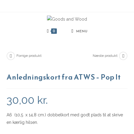
Skip
to
content
0
MENU
Forrige produkt
Næste produkt
Anledningskort fra ATWS – Pop It
30,00
kr.
A6 (10,5 x 14,8 cm.) dobbelkort med godt plads til at skrive
en kærlig hilsen.