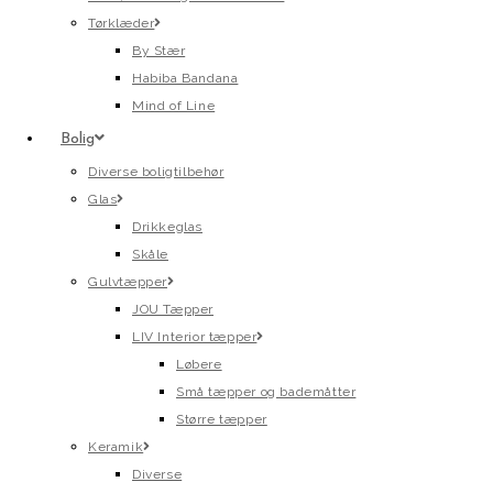
Tørklæder
By Stær
Habiba Bandana
Mind of Line
Bolig
Diverse boligtilbehør
Glas
Drikkeglas
Skåle
Gulvtæpper
JOU Tæpper
LIV Interior tæpper
Løbere
Små tæpper og bademåtter
Større tæpper
Keramik
Diverse