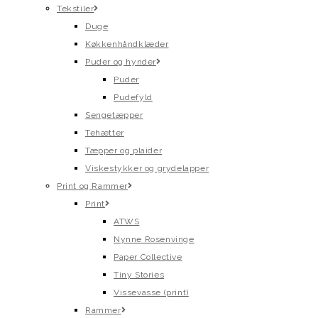
Tekstiler
Duge
Køkkenhåndklæder
Puder og hynder
Puder
Pudefyld
Sengetæpper
Tehætter
Tæpper og plaider
Viskestykker og grydelapper
Print og Rammer
Print
ATWS
Nynne Rosenvinge
Paper Collective
Tiny Stories
Vissevasse (print)
Rammer