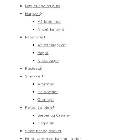
Nøgleringe og pins
Hårpynt
Hårklemmer
Andet hårpynt
Papirvarer
Anledningskort
Bøger
Notesbøger
Puslespil
Smykker
Armbånd
Halskæder
Øreringe
Personlig pleje
Sæber og Cremer
Neglelak
Strømper og sokker
Huer, vanter og halstørklæder