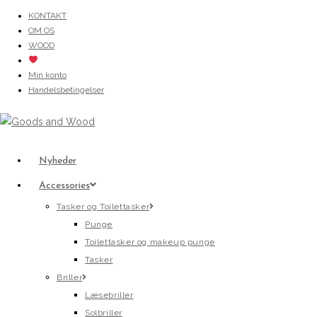
Skip
KONTAKT
OM OS
to
WOOD
content
Min konto
Handelsbetingelser
Nyheder
Accessories
Tasker og Toilettasker
Punge
Toilettasker og makeup punge
Tasker
Briller
Læsebriller
Solbriller