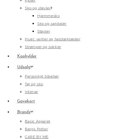
Kjoler
Sko og støvler
Hjemmesko
Sko og sandaler
Støvler
Huer, vanter og halstørklæder
Strømper og sokker
Kophylder
Udsalg
Personligt tilbehør
Tøj og sko
Interiør
Gavekort
Brands
Basic Apparel
Bergs Potter
CARE BY ME