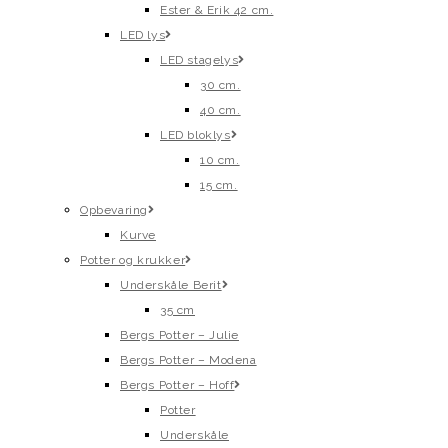
Ester & Erik 42 cm.
LED lys
LED stagelys
30 cm.
40 cm.
LED bloklys
10 cm.
15 cm.
Opbevaring
Kurve
Potter og krukker
Underskåle Berit
35 cm
Bergs Potter – Julie
Bergs Potter – Modena
Bergs Potter – Hoff
Potter
Underskåle