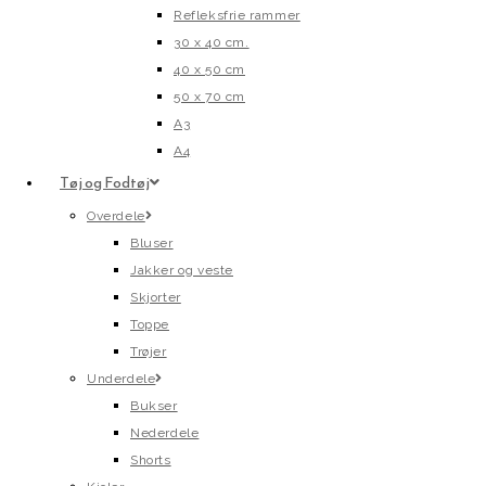
Refleksfrie rammer
30 x 40 cm.
40 x 50 cm
50 x 70 cm
A3
A4
Tøj og Fodtøj
Overdele
Bluser
Jakker og veste
Skjorter
Toppe
Trøjer
Underdele
Bukser
Nederdele
Shorts