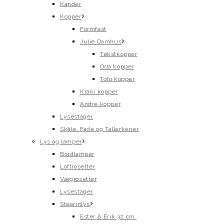
Kander
Kopper
Formfast
Julie Damhus
Tekstkopper
Oda kopper
Toto kopper
Kraki kopper
Andre kopper
Lysestager
Skåle, Fade og Tallerkener
Lys og lamper
Bordlamper
Loftrosetter
Vægrosetter
Lysestager
Stearinlys
Ester & Erik 32 cm.