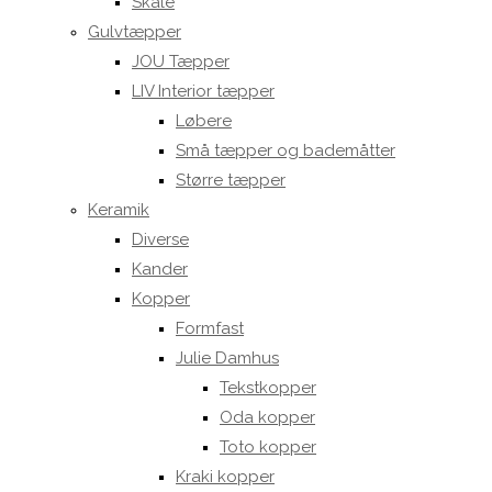
Skåle
Gulvtæpper
JOU Tæpper
LIV Interior tæpper
Løbere
Små tæpper og bademåtter
Større tæpper
Keramik
Diverse
Kander
Kopper
Formfast
Julie Damhus
Tekstkopper
Oda kopper
Toto kopper
Kraki kopper