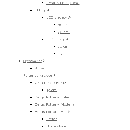
Ester & Erik 42 cm.
LED lys
LED stagelys
30 cm.
40 cm.
LED bloklys
10 cm.
15 cm.
Opbevaring
Kurve
Potter og krukker
Underskåle Berit
35 cm
Bergs Potter – Julie
Bergs Potter – Modena
Bergs Potter – Hoff
Potter
Underskåle