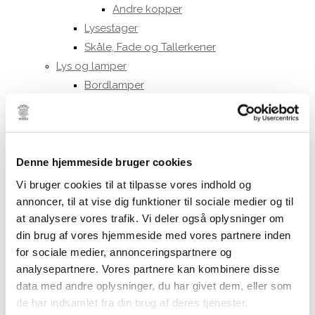
Andre kopper
Lysestager
Skåle, Fade og Tallerkener
Lys og lamper
Bordlamper
Loftrosetter
Vægrosetter
Lysestager
Stearinlys
Denne hjemmeside bruger cookies
Ester & Erik 32 cm.
Vi bruger cookies til at tilpasse vores indhold og
Ester & Erik 42 cm.
annoncer, til at vise dig funktioner til sociale medier og til
LED lys
at analysere vores trafik. Vi deler også oplysninger om
din brug af vores hjemmeside med vores partnere inden
LED stagelys
for sociale medier, annonceringspartnere og
30 cm.
analysepartnere. Vores partnere kan kombinere disse
40 cm.
data med andre oplysninger, du har givet dem, eller som
LED bloklys
de har indsamlet fra din brug af deres tjenester.
10 cm.