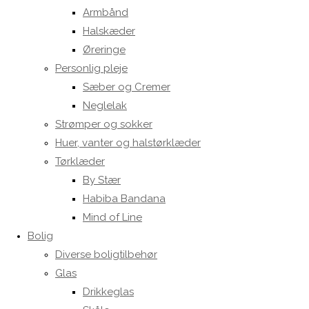
Armbånd
Halskæder
Øreringe
Personlig pleje
Sæber og Cremer
Neglelak
Strømper og sokker
Huer, vanter og halstørklæder
Tørklæder
By Stær
Habiba Bandana
Mind of Line
Bolig
Diverse boligtilbehør
Glas
Drikkeglas