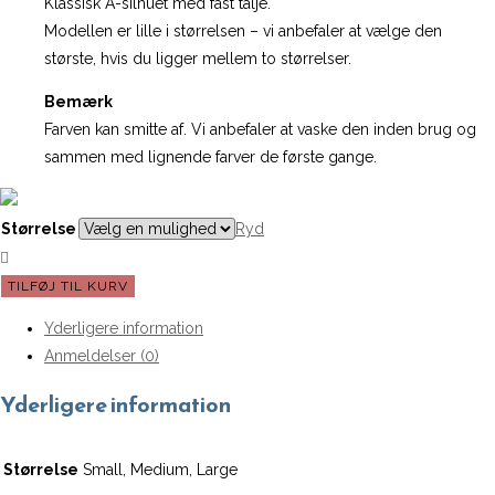
Klassisk A-silhuet med fast talje.
Modellen er lille i størrelsen – vi anbefaler at vælge den
største, hvis du ligger mellem to størrelser.
Bemærk
Farven kan smitte af. Vi anbefaler at vaske den inden brug og
sammen med lignende farver de første gange.
Størrelse
Ryd
CARE
TILFØJ TIL KURV
BY
Yderligere information
ME
Anmeldelser (0)
|
A-
Yderligere information
skirt
"Joy"
Størrelse
Small, Medium, Large
-