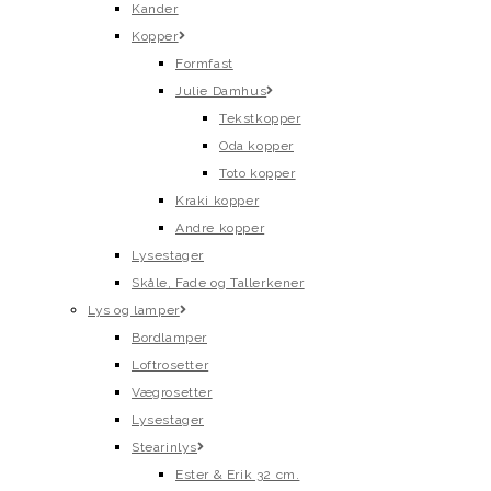
Kander
Kopper
Formfast
Julie Damhus
Tekstkopper
Oda kopper
Toto kopper
Kraki kopper
Andre kopper
Lysestager
Skåle, Fade og Tallerkener
Lys og lamper
Bordlamper
Loftrosetter
Vægrosetter
Lysestager
Stearinlys
Ester & Erik 32 cm.