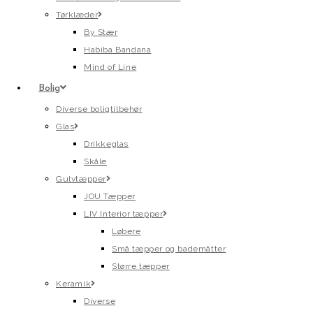
Tørklæder
By Stær
Habiba Bandana
Mind of Line
Bolig
Diverse boligtilbehør
Glas
Drikkeglas
Skåle
Gulvtæpper
JOU Tæpper
LIV Interior tæpper
Løbere
Små tæpper og bademåtter
Større tæpper
Keramik
Diverse