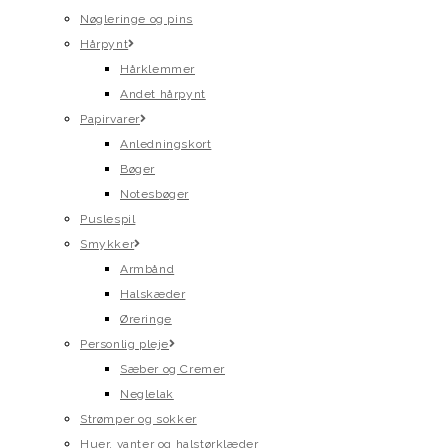
Nøgleringe og pins
Hårpynt
Hårklemmer
Andet hårpynt
Papirvarer
Anledningskort
Bøger
Notesbøger
Puslespil
Smykker
Armbånd
Halskæder
Øreringe
Personlig pleje
Sæber og Cremer
Neglelak
Strømper og sokker
Huer, vanter og halstørklæder