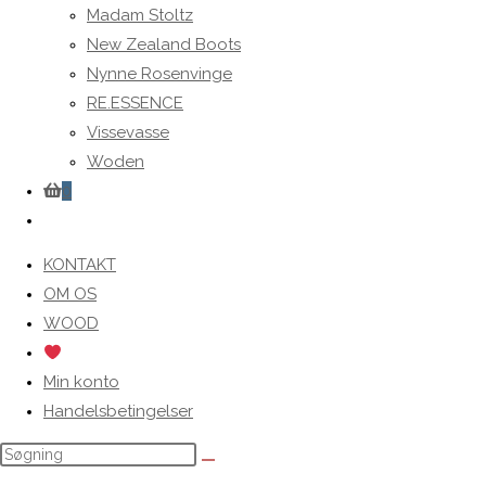
Madam Stoltz
New Zealand Boots
Nynne Rosenvinge
RE.ESSENCE
Vissevasse
Woden
0
Toggle
website
KONTAKT
search
OM OS
WOOD
Min konto
Handelsbetingelser