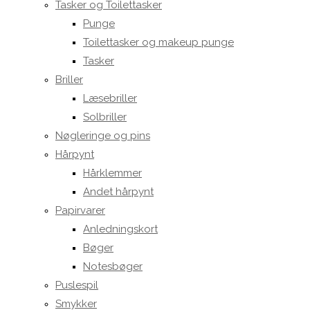
Tasker og Toilettasker
Punge
Toilettasker og makeup punge
Tasker
Briller
Læsebriller
Solbriller
Nøgleringe og pins
Hårpynt
Hårklemmer
Andet hårpynt
Papirvarer
Anledningskort
Bøger
Notesbøger
Puslespil
Smykker