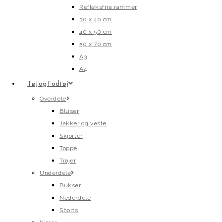
Refleksfrie rammer
30 x 40 cm.
40 x 50 cm
50 x 70 cm
A3
A4
Tøj og Fodtøj
Overdele
Bluser
Jakker og veste
Skjorter
Toppe
Trøjer
Underdele
Bukser
Nederdele
Shorts