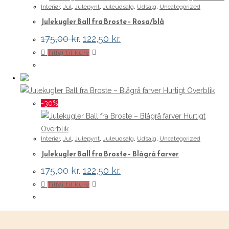
Interiør
,
Jul
,
Julepynt
,
Juleudsalg
,
Udsalg
,
Uncategorized
Julekugler Ball fra Broste – Rosa/blå
Den
Den
175,00
kr.
122,50
kr.
oprindelige
aktuelle
Tilføj til kurv
pris
pris
var:
er:
175,00 kr..
122,50 kr..
Hurtigt Overblik
-30%
Hurtigt
Overblik
Interiør
,
Jul
,
Julepynt
,
Juleudsalg
,
Udsalg
,
Uncategorized
Julekugler Ball fra Broste – Blågrå farver
Den
Den
175,00
kr.
122,50
kr.
oprindelige
aktuelle
Tilføj til kurv
pris
pris
var:
er:
175,00 kr..
122,50 kr..