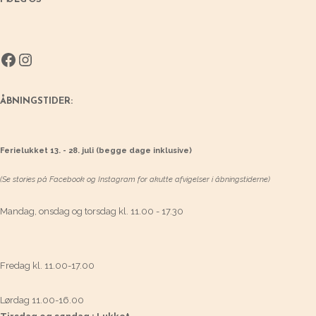
Facebook
Instagram
ÅBNINGSTIDER:
Ferielukket 13. - 28. juli (begge dage inklusive)
(Se stories på Facebook og Instagram for akutte afvigelser i åbningstiderne)
Mandag, onsdag og torsdag kl. 11.00 - 17.30
Fredag kl. 11.00-17.00
Lørdag 11.00-16.00