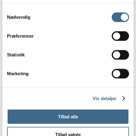
15 cm.
Samtykkevalg
Opbevaring
Nødvendig
Kurve
Potter og krukker
Præferencer
Underskåle Berit
35 cm
Statistik
Bergs Potter – Julie
Bergs Potter – Modena
Bergs Potter – Hoff
Marketing
Potter
Underskåle
Tekstiler
Vis detaljer
Duge
Køkkenhåndklæder
Tillad alle
Puder og hynder
Puder
Tillad valgte