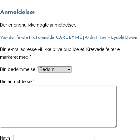
Lys
Anmeldelser
blå
Denim
Der er endnu ikke nogle anmeldelser.
antal
Vær den første til at anmelde “CARE BY ME | A-skirt “Joy” – Lys blå Denim”
Din e-mailadresse vil ikke blive publiceret.
Krævede felter er
markeret med
*
Din bedømmelse
*
Din anmeldelse
*
Navn
*