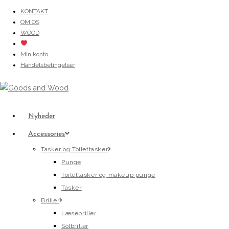
Skip
KONTAKT
OM OS
to
WOOD
content
Min konto
Handelsbetingelser
Nyheder
Accessories
Tasker og Toilettasker
Punge
Toilettasker og makeup punge
Tasker
Briller
Læsebriller
Solbriller