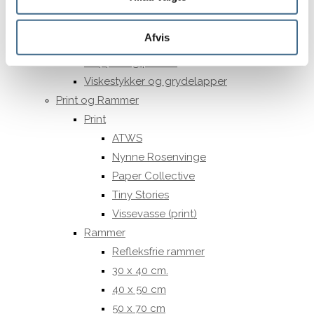
Pudefyld
Sengetæpper
Afvis
Tehætter
Tæpper og plaider
Viskestykker og grydelapper
Print og Rammer
Print
ATWS
Nynne Rosenvinge
Paper Collective
Tiny Stories
Vissevasse (print)
Rammer
Refleksfrie rammer
30 x 40 cm.
40 x 50 cm
50 x 70 cm