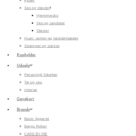
Kjoler
Sko og støvler
Hjemmesko
Sko og sandaler
Støvler
Huer, vanter og halstørklæder
Strømper og sokker
Kophylder
Udsalg
Personligt tilbehør
Tøj og sko
Interiør
Gavekort
Brands
Basic Apparel
Bergs Potter
CARE BY ME