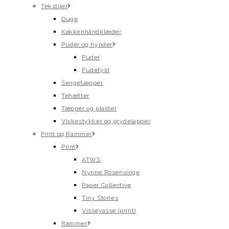
Tekstiler
Duge
Køkkenhåndklæder
Puder og hynder
Puder
Pudefyld
Sengetæpper
Tehætter
Tæpper og plaider
Viskestykker og grydelapper
Print og Rammer
Print
ATWS
Nynne Rosenvinge
Paper Collective
Tiny Stories
Vissevasse (print)
Rammer