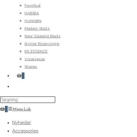
Formfast
HABIBA
HUNKØN
Madam Stoltz
New Zealand Boots
Nynne Rosenvinge
RE.ESSENCE
Vissevasse
Woden
0
Toggle
website
search
0
Menu
Luk
Nyheder
Accessories