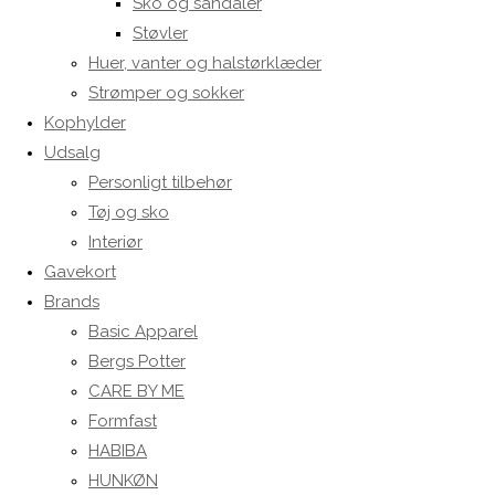
Sko og sandaler
Støvler
Huer, vanter og halstørklæder
Strømper og sokker
Kophylder
Udsalg
Personligt tilbehør
Tøj og sko
Interiør
Gavekort
Brands
Basic Apparel
Bergs Potter
CARE BY ME
Formfast
HABIBA
HUNKØN