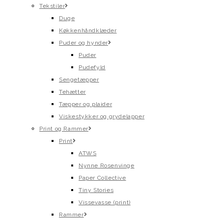
Tekstiler
Duge
Køkkenhåndklæder
Puder og hynder
Puder
Pudefyld
Sengetæpper
Tehætter
Tæpper og plaider
Viskestykker og grydelapper
Print og Rammer
Print
ATWS
Nynne Rosenvinge
Paper Collective
Tiny Stories
Vissevasse (print)
Rammer