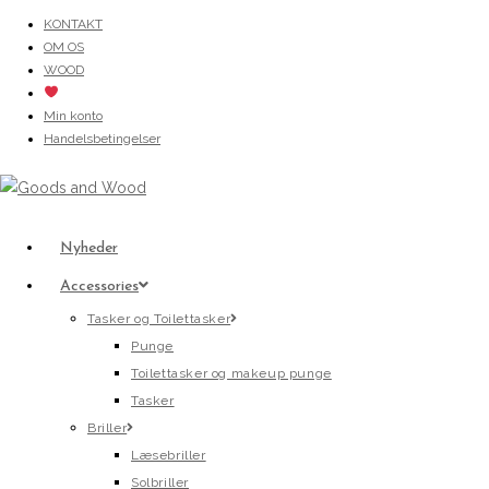
Skip
KONTAKT
OM OS
to
WOOD
content
Min konto
Handelsbetingelser
Nyheder
Accessories
Tasker og Toilettasker
Punge
Toilettasker og makeup punge
Tasker
Briller
Læsebriller
Solbriller