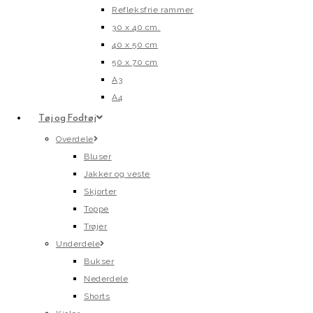
Refleksfrie rammer
30 x 40 cm.
40 x 50 cm
50 x 70 cm
A3
A4
Tøj og Fodtøj
Overdele
Bluser
Jakker og veste
Skjorter
Toppe
Trøjer
Underdele
Bukser
Nederdele
Shorts