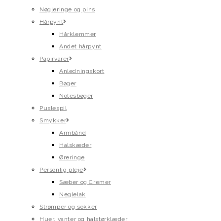
Nøgleringe og pins
Hårpynt
Hårklemmer
Andet hårpynt
Papirvarer
Anledningskort
Bøger
Notesbøger
Puslespil
Smykker
Armbånd
Halskæder
Øreringe
Personlig pleje
Sæber og Cremer
Neglelak
Strømper og sokker
Huer, vanter og halstørklæder