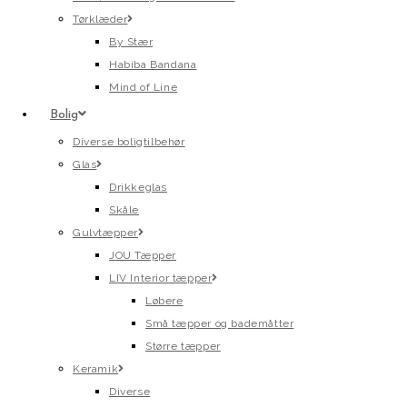
Tørklæder
By Stær
Habiba Bandana
Mind of Line
Bolig
Diverse boligtilbehør
Glas
Drikkeglas
Skåle
Gulvtæpper
JOU Tæpper
LIV Interior tæpper
Løbere
Små tæpper og bademåtter
Større tæpper
Keramik
Diverse