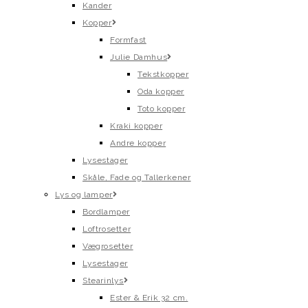
Kander
Kopper
Formfast
Julie Damhus
Tekstkopper
Oda kopper
Toto kopper
Kraki kopper
Andre kopper
Lysestager
Skåle, Fade og Tallerkener
Lys og lamper
Bordlamper
Loftrosetter
Vægrosetter
Lysestager
Stearinlys
Ester & Erik 32 cm.