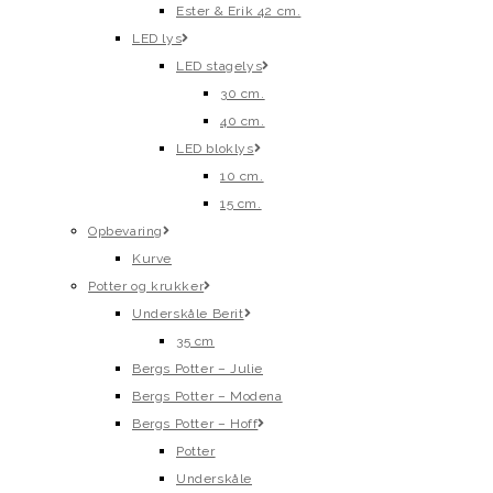
Ester & Erik 42 cm.
LED lys
LED stagelys
30 cm.
40 cm.
LED bloklys
10 cm.
15 cm.
Opbevaring
Kurve
Potter og krukker
Underskåle Berit
35 cm
Bergs Potter – Julie
Bergs Potter – Modena
Bergs Potter – Hoff
Potter
Underskåle