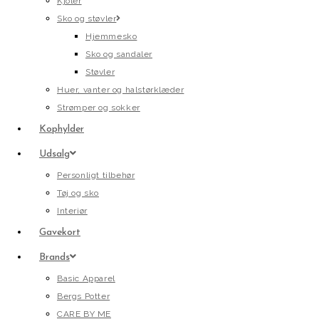
Kjoler
Sko og støvler
Hjemmesko
Sko og sandaler
Støvler
Huer, vanter og halstørklæder
Strømper og sokker
Kophylder
Udsalg
Personligt tilbehør
Tøj og sko
Interiør
Gavekort
Brands
Basic Apparel
Bergs Potter
CARE BY ME