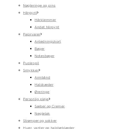
Nøgleringe og pins
Hårpynt
Hårklemmer
Andet hårpynt
Papirvarer
Anledningskort
Bøger
Notesbøger
Puslespil
Smykker
Armbånd
Halskæder
Øreringe
Personlig pleje
Sæber og Cremer
Neglelak
Strømper og sokker
Huer, vanter og halstørklæder