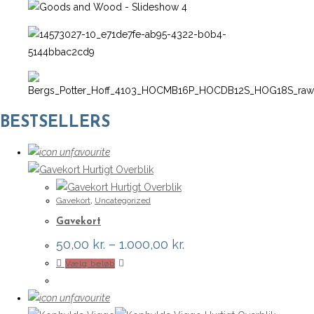
BESTSELLERS
Hurtigt Overblik
Hurtigt Overblik
Gavekort
,
Uncategorized
Gavekort
Prisinterval:
50,00
kr.
–
1.000,00
kr.
50,00 kr.
Dette
Vælg beløb
til
1.000,00 kr.
vare
har