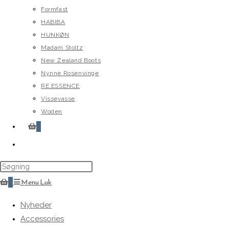
Formfast
HABIBA
HUNKØN
Madam Stoltz
New Zealand Boots
Nynne Rosenvinge
RE.ESSENCE
Vissevasse
Woden
0
Toggle
website
search
0
Menu
Luk
Nyheder
Accessories