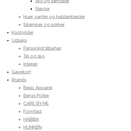
Sko og sandaler
Støvler
Huer, vanter og halstørklæder
Strømper og sokker
Kophylder
Udsalg
Personligt tilbehør
Tøj og sko
Interiør
Gavekort
Brands
Basic Apparel
Bergs Potter
CARE BY ME
Formfast
HABIBA
HUNKØN