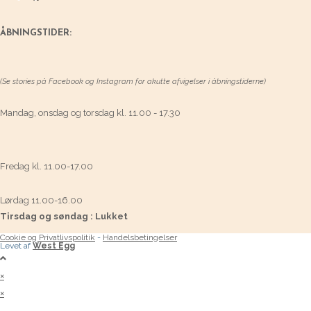
ÅBNINGSTIDER:
(Se stories på Facebook og Instagram for akutte afvigelser i åbningstiderne)
Mandag, onsdag og torsdag kl. 11.00 - 17.30
Fredag kl. 11.00-17.00
Lørdag 11.00-16.00
Tirsdag og søndag : Lukket
Cookie og Privatlivspolitik
-
Handelsbetingelser
Levet af
West Egg
×
×