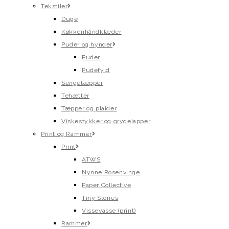
Tekstiler
Duge
Køkkenhåndklæder
Puder og hynder
Puder
Pudefyld
Sengetæpper
Tehætter
Tæpper og plaider
Viskestykker og grydelapper
Print og Rammer
Print
ATWS
Nynne Rosenvinge
Paper Collective
Tiny Stories
Vissevasse (print)
Rammer