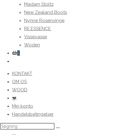
Madam Stoltz
New Zealand Boots
Nynne Rosenvinge
RE.ESSENCE
Vissevasse
Woden
0
Toggle
website
KONTAKT
search
OM OS
WOOD
❤️
Min konto
Handelsbetingelser