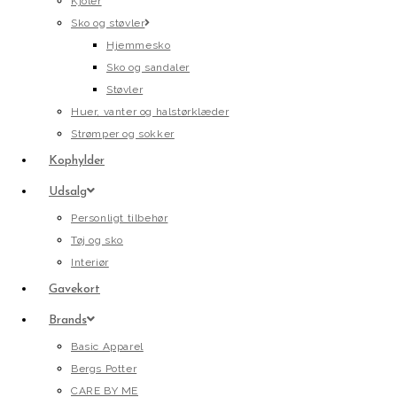
Kjoler
Sko og støvler
Hjemmesko
Sko og sandaler
Støvler
Huer, vanter og halstørklæder
Strømper og sokker
Kophylder
Udsalg
Personligt tilbehør
Tøj og sko
Interiør
Gavekort
Brands
Basic Apparel
Bergs Potter
CARE BY ME