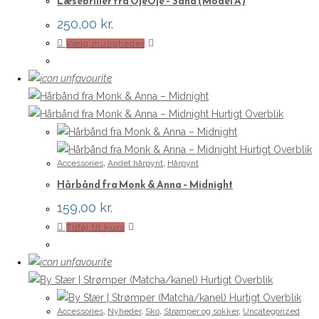
Læsebriller fra OjeOje – Sand (Model A)
250,00
kr.
Dette
Vælg muligheder
vare
har
flere
varianter.
Hurtigt Overblik
Mulighederne
kan
Hurtigt Overblik
Accessories
,
Andet hårpynt
,
Hårpynt
vælges
Hårbånd fra Monk & Anna – Midnight
på
varesiden
159,00
kr.
Tilføj til kurv
Hurtigt Overblik
Hurtigt Overblik
Accessories
,
Nyheder
,
Sko
,
Strømper og sokker
,
Uncategorized