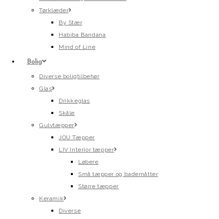
Tørklæder
By Stær
Habiba Bandana
Mind of Line
Bolig
Diverse boligtilbehør
Glas
Drikkeglas
Skåle
Gulvtæpper
JOU Tæpper
LIV Interior tæpper
Løbere
Små tæpper og bademåtter
Større tæpper
Keramik
Diverse