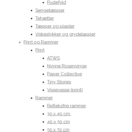
Pudefyld
Sengetæpper
Tehætter
Tæpper og plaider
Viskestykker og grydelapper
Print og Rammer
Print
ATWS
Nynne Rosenvinge
Paper Collective
Tiny Stories
Vissevasse (print)
Rammer
Refleksfrie rammer
30 x 40 cm.
40 x 50 cm
50 x 70 cm