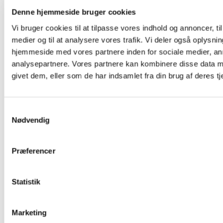
Denne hjemmeside bruger cookies
Vi bruger cookies til at tilpasse vores indhold og annoncer, til 
Hurtigt
medier og til at analysere vores trafik. Vi deler også oplysni
Overblik
hjemmeside med vores partnere inden for sociale medier, a
Julie Damhus
,
Keramik
,
Kopper
,
Toto kopper
analysepartnere. Vores partnere kan kombinere disse data m
Krus – Julie Damhus – Lyserød
givet dem, eller som de har indsamlet fra din brug af deres tj
200,00
kr.
Tilføj til kurv
Samtykkevalg
Nødvendig
Præferencer
Hurtigt Overblik
Hurtigt Overblik
Statistik
30 x 40 cm.
,
Rammer
,
Rammer
Ramme – Lyst egetræ (30×40 cm)
Marketing
199,00
kr.