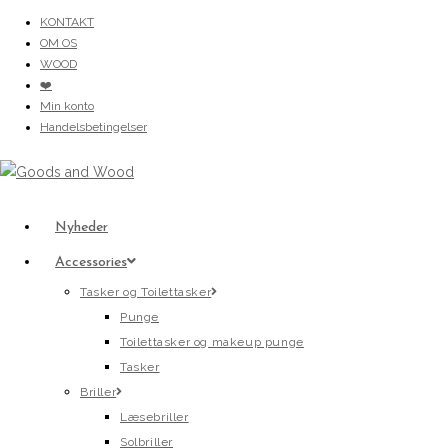
Skip
KONTAKT
to
OM OS
content
WOOD
❤️
Min konto
Handelsbetingelser
Nyheder
Accessories
Tasker og Toilettasker
Punge
Toilettasker og makeup punge
Tasker
Briller
Læsebriller
Solbriller