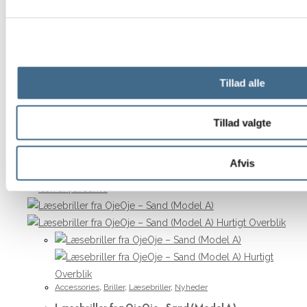
Tilføj til kurv
Hurtigt Overblik
Hurtigt Overblik
Tillad alle
Bøger
,
Nyheder
,
Papirvarer
Bog – Fodfæste
Tillad valgte
299,00
kr.
Tilføj til kurv
Afvis
Hurtigt Overblik
Hurtigt
Overblik
Accessories
,
Briller
,
Læsebriller
,
Nyheder