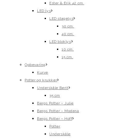
Ester & Erik 42 cm.
LED lys
LED stagelys
30 cm.
40 cm.
LED bloklys
10 cm.
15 cm.
Opbevaring
Kurve
Potter og krukker
Underskåle Berit
35 cm
Bergs Potter – Julie
Bergs Potter – Modena
Bergs Potter – Hoff
Potter
Underskåle