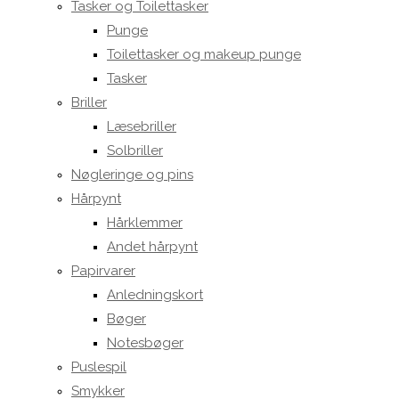
Tasker og Toilettasker
Punge
Toilettasker og makeup punge
Tasker
Briller
Læsebriller
Solbriller
Nøgleringe og pins
Hårpynt
Hårklemmer
Andet hårpynt
Papirvarer
Anledningskort
Bøger
Notesbøger
Puslespil
Smykker