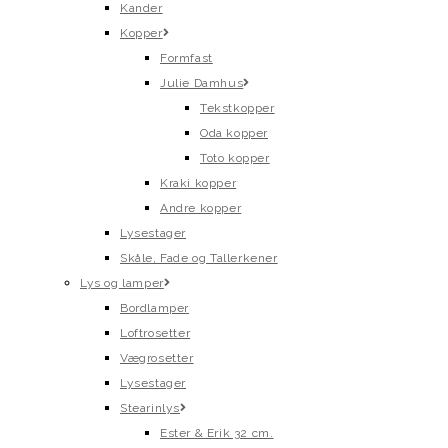
Kander
Kopper
Formfast
Julie Damhus
Tekstkopper
Oda kopper
Toto kopper
Kraki kopper
Andre kopper
Lysestager
Skåle, Fade og Tallerkener
Lys og lamper
Bordlamper
Loftrosetter
Vægrosetter
Lysestager
Stearinlys
Ester & Erik 32 cm.