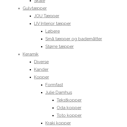
Skåle
Gulvtæpper
JOU Tæpper
LIV Interior tæpper
Løbere
Små tæpper og bademåtter
Større tæpper
Keramik
Diverse
Kander
Kopper
Formfast
Julie Damhus
Tekstkopper
Oda kopper
Toto kopper
Kraki kopper