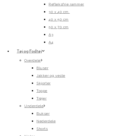
Refleksfrie rammer
30 x 40 cm.
40 x 50 cm
50 x 70 cm
A3
A4
Tøj og Fodtøj
Overdele
Bluser
Jakker og veste
Skjorter
Toppe
Trøjer
Underdele
Bukser
Nederdele
Shorts