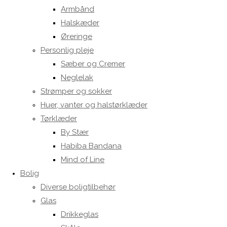
Armbånd
Halskæder
Øreringe
Personlig pleje
Sæber og Cremer
Neglelak
Strømper og sokker
Huer, vanter og halstørklæder
Tørklæder
By Stær
Habiba Bandana
Mind of Line
Bolig
Diverse boligtilbehør
Glas
Drikkeglas