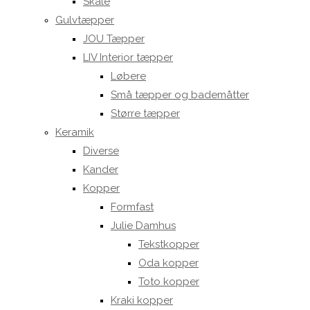
Skåle
Gulvtæpper
JOU Tæpper
LIV Interior tæpper
Løbere
Små tæpper og bademåtter
Større tæpper
Keramik
Diverse
Kander
Kopper
Formfast
Julie Damhus
Tekstkopper
Oda kopper
Toto kopper
Kraki kopper