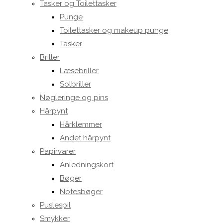
Tasker og Toilettasker
Punge
Toilettasker og makeup punge
Tasker
Briller
Læsebriller
Solbriller
Nøgleringe og pins
Hårpynt
Hårklemmer
Andet hårpynt
Papirvarer
Anledningskort
Bøger
Notesbøger
Puslespil
Smykker