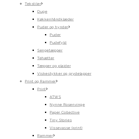
Tekstiler
Duge
Køkkenhåndklæder
Puder og hynder
Puder
Pudefyld
Sengetæpper
Tehætter
Tæpper og plaider
Viskestykker og grydelapper
Print og Rammer
Print
ATWS
Nynne Rosenvinge
Paper Collective
Tiny Stories
Vissevasse (print)
Rammer