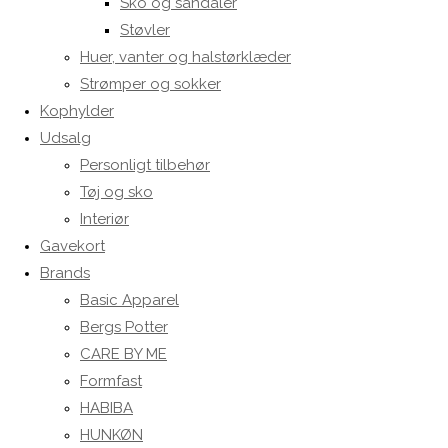
Sko og sandaler
Støvler
Huer, vanter og halstørklæder
Strømper og sokker
Kophylder
Udsalg
Personligt tilbehør
Tøj og sko
Interiør
Gavekort
Brands
Basic Apparel
Bergs Potter
CARE BY ME
Formfast
HABIBA
HUNKØN