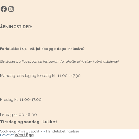
Facebook
Instagram
ÅBNINGSTIDER:
Ferielukket 13. - 28. juli (begge dage inklusive)
(Se stories på Facebook og Instagram for akutte afvigelser i åbningstiderne)
Mandag, onsdag og torsdag kl. 11.00 - 17.30
Fredag kl. 11.00-17.00
Lørdag 11.00-16.00
Tirsdag og søndag : Lukket
Cookie og Privatlivspolitik
-
Handelsbetingelser
Levet af
West Egg