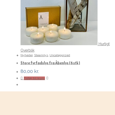
Hurtigt
Overblik
Nyheder
,
Stearinlys
,
Uncategorized
Store fyrfadslys fra Åbenlys (6 stk)
80,00
kr.
Tilføj til kurv