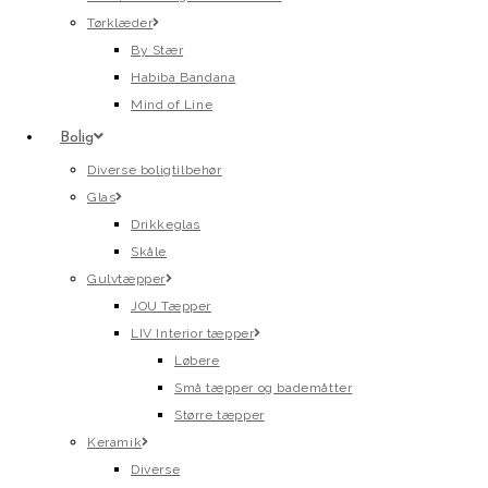
Tørklæder
By Stær
Habiba Bandana
Mind of Line
Bolig
Diverse boligtilbehør
Glas
Drikkeglas
Skåle
Gulvtæpper
JOU Tæpper
LIV Interior tæpper
Løbere
Små tæpper og bademåtter
Større tæpper
Keramik
Diverse