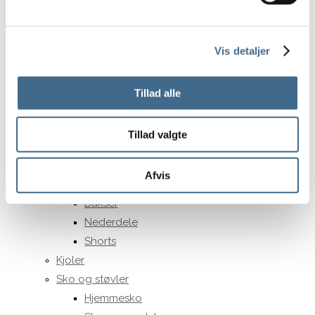
A3
A4
Vis detaljer
Tøj og Fodtøj
Overdele
Bluser
Tillad alle
Jakker og veste
Skjorter
Tillad valgte
Toppe
Trøjer
Afvis
Underdele
Bukser
Nederdele
Shorts
Kjoler
Sko og støvler
Hjemmesko