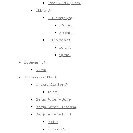
Ester & Erik 42 cm.
LED lys
LED stagelys
30 cm.
40 cm.
LED bloklys
10 cm.
15 cm.
Opbevaring
Kurve
Potter og krukker
Underskåle Berit
35 cm
Bergs Potter – Julie
Bergs Potter – Modena
Bergs Potter – Hoff
Potter
Underskåle