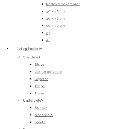
Refleksfrie rammer
30 x 40 cm.
40 x 50 cm
50 x 70 cm
A3
A4
Tøj og Fodtøj
Overdele
Bluser
Jakker og veste
Skjorter
Toppe
Trøjer
Underdele
Bukser
Nederdele
Shorts