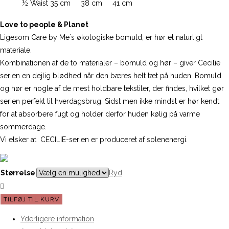
½ Waist
35 cm
38 cm
41 cm
Love to people & Planet
Ligesom Care by Me´s økologiske bomuld, er hør et naturligt
materiale.
Kombinationen af de to materialer – bomuld og hør – giver Cecilie
serien en dejlig blødhed når den bæres helt tæt på huden. Bomuld
og hør er nogle af de mest holdbare tekstiler, der findes, hvilket gør
serien perfekt til hverdagsbrug. Sidst men ikke mindst er hør kendt
for at absorbere fugt og holder derfor huden kølig på varme
sommerdage.
Vi elsker at CECILIE-serien er produceret af solenenergi.
Størrelse
Ryd
CARE
TILFØJ TIL KURV
BY
Yderligere information
ME