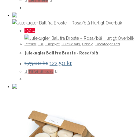
Læs mere
Hurtigt Overblik
-30%
Hurtigt Overblik
Interiør
,
Jul
,
Julepynt
,
Juleudsalg
,
Udsalg
,
Uncategorized
Julekugler Ball fra Broste – Rosa/blå
Den
Den
175,00
kr.
122,50
kr.
oprindelige
aktuelle
Tilføj til kurv
pris
pris
var:
er:
175,00 kr..
122,50 kr..