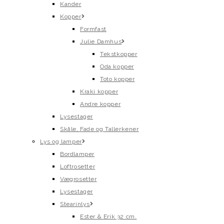
Kander
Kopper
Formfast
Julie Damhus
Tekstkopper
Oda kopper
Toto kopper
Kraki kopper
Andre kopper
Lysestager
Skåle, Fade og Tallerkener
Lys og lamper
Bordlamper
Loftrosetter
Vægrosetter
Lysestager
Stearinlys
Ester & Erik 32 cm.