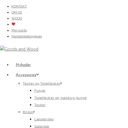
Skip
KONTAKT
OM OS
to
WOOD
content
Min konto
Handelsbetingelser
Nyheder
Accessories
Tasker og Toilettasker
Punge
Toilettasker og makeup punge
Tasker
Briller
Læsebriller
Solbriller