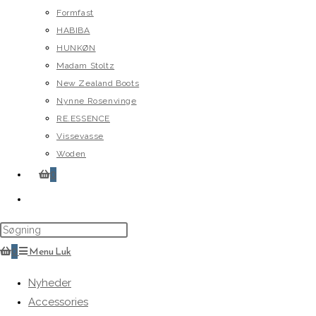
Formfast
HABIBA
HUNKØN
Madam Stoltz
New Zealand Boots
Nynne Rosenvinge
RE.ESSENCE
Vissevasse
Woden
0
Toggle
website
search
0
Menu
Luk
Nyheder
Accessories