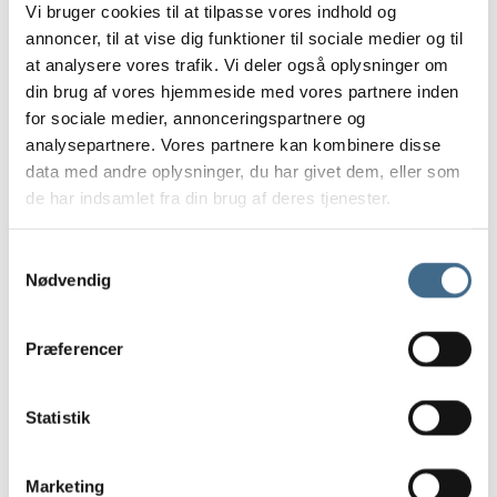
Pudefyld
Vi bruger cookies til at tilpasse vores indhold og
annoncer, til at vise dig funktioner til sociale medier og til
Sengetæpper
at analysere vores trafik. Vi deler også oplysninger om
Tehætter
din brug af vores hjemmeside med vores partnere inden
Tæpper og plaider
for sociale medier, annonceringspartnere og
Viskestykker og grydelapper
analysepartnere. Vores partnere kan kombinere disse
Print og Rammer
data med andre oplysninger, du har givet dem, eller som
Print
de har indsamlet fra din brug af deres tjenester.
ATWS
Nynne Rosenvinge
Samtykkevalg
Paper Collective
Nødvendig
Tiny Stories
Vissevasse (print)
Præferencer
Rammer
Refleksfrie rammer
Statistik
30 x 40 cm.
40 x 50 cm
Marketing
50 x 70 cm