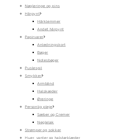
Nøgleringe og pins
Hårpynt
Hårklemmer
Andet hårpynt
Papirvarer
Anledningskort
Bøger
Notesbøger
Puslespil
Smykker
Armbånd
Halskæder
Øreringe
Personlig pleje
Sæber og Cremer
Neglelak
Strømper og sokker
Huer, vanter og halstørklæder