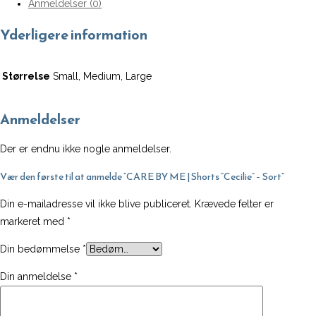
Anmeldelser (0)
|
Shorts
Yderligere information
"Cecilie"
-
Størrelse
Small, Medium, Large
Sort
antal
Anmeldelser
Der er endnu ikke nogle anmeldelser.
Vær den første til at anmelde “CARE BY ME | Shorts “Cecilie” – Sort”
Din e-mailadresse vil ikke blive publiceret.
Krævede felter er
markeret med
*
Din bedømmelse
*
Din anmeldelse
*