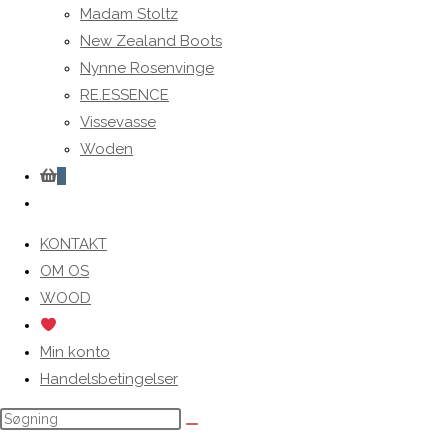
Madam Stoltz
New Zealand Boots
Nynne Rosenvinge
RE.ESSENCE
Vissevasse
Woden
0
Toggle
website
KONTAKT
search
OM OS
WOOD
Min konto
Handelsbetingelser