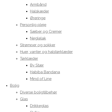
Armbånd
Halskæder
Øreringe
Personlig pleje
Sæber og Cremer
Neglelak
Strømper og sokker
Huer, vanter og halstørklæder
Tørklæder
By Stær
Habiba Bandana
Mind of Line
Bolig
Diverse boligtilbehør
Glas
Drikkeglas