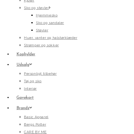
Kjoler
Sko og støvler
Hjemmesko
Sko og sandaler
Støvler
Huer, vanter og halstørklæder
Strømper og sokker
Kophylder
Udsalg
Personligt tilbehør
Tøj og sko
Interiør
Gavekort
Brands
Basic Apparel
Bergs Potter
CARE BY ME