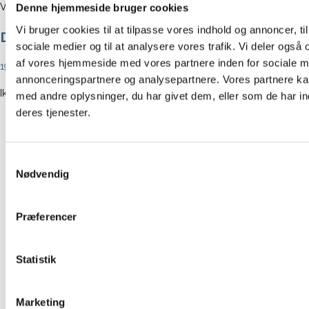
Valgt:
Denne hjemmeside bruger cookies
Vi bruger cookies til at tilpasse vores indhold og annoncer, til 
Dip Dye armbånd fra…
sociale medier og til at analysere vores trafik. Vi deler også
af vores hjemmeside med vores partnere inden for sociale m
199,00
kr.
annonceringspartnere og analysepartnere. Vores partnere k
Ikke på lager
med andre oplysninger, du har givet dem, eller som de har in
deres tjenester.
Forrige produkt
Næste produkt
Samtykkevalg
Nødvendig
Præferencer
Statistik
Marketing