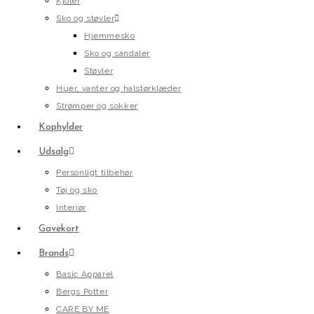
Kjoler
Sko og støvler
Hjemmesko
Sko og sandaler
Støvler
Huer, vanter og halstørklæder
Strømper og sokker
Kophylder
Udsalg
Personligt tilbehør
Tøj og sko
Interiør
Gavekort
Brands
Basic Apparel
Bergs Potter
CARE BY ME