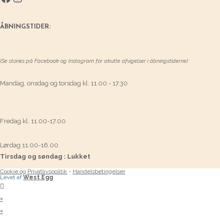
ÅBNINGSTIDER:
(Se stories på Facebook og Instagram for akutte afvigelser i åbningstiderne)
Mandag, onsdag og torsdag kl. 11.00 - 17.30
Fredag kl. 11.00-17.00
Lørdag 11.00-16.00
Tirsdag og søndag : Lukket
Cookie og Privatlivspolitik
-
Handelsbetingelser
Levet af
West Egg
×
×