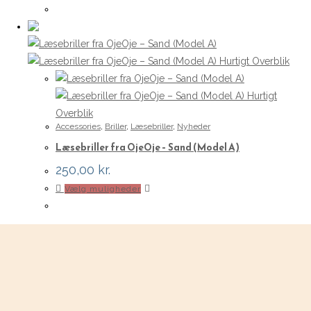
var:
er:
250,00 kr..
125,00 kr..
Hurtigt Overblik
Hurtigt
Overblik
Accessories
,
Briller
,
Læsebriller
,
Nyheder
Læsebriller fra OjeOje – Sand (Model A)
250,00
kr.
Dette
Vælg muligheder
vare
har
flere
varianter.
Mulighederne
kan
vælges