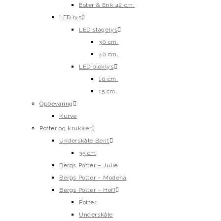
Ester & Erik 42 cm.
LED lys
LED stagelys
30 cm.
40 cm.
LED bloklys
10 cm.
15 cm.
Opbevaring
Kurve
Potter og krukker
Underskåle Berit
35 cm
Bergs Potter – Julie
Bergs Potter – Modena
Bergs Potter – Hoff
Potter
Underskåle