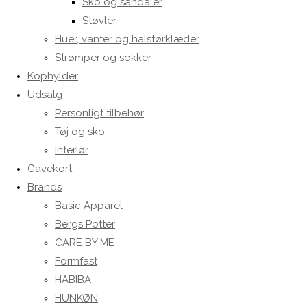
Sko og sandaler
Støvler
Huer, vanter og halstørklæder
Strømper og sokker
Kophylder
Udsalg
Personligt tilbehør
Tøj og sko
Interiør
Gavekort
Brands
Basic Apparel
Bergs Potter
CARE BY ME
Formfast
HABIBA
HUNKØN