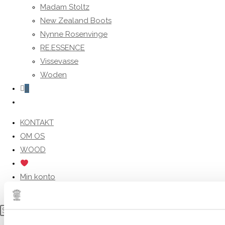
Madam Stoltz
New Zealand Boots
Nynne Rosenvinge
RE.ESSENCE
Vissevasse
Woden
0
Toggle
website
KONTAKT
search
OM OS
WOOD
Min konto
Handelsbetingelser