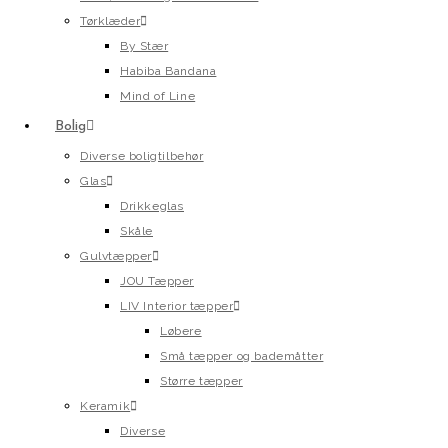
Tørklæder
By Stær
Habiba Bandana
Mind of Line
Bolig
Diverse boligtilbehør
Glas
Drikkeglas
Skåle
Gulvtæpper
JOU Tæpper
LIV Interior tæpper
Løbere
Små tæpper og bademåtter
Større tæpper
Keramik
Diverse