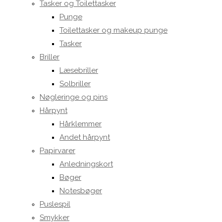
Tasker og Toilettasker
Punge
Toilettasker og makeup punge
Tasker
Briller
Læsebriller
Solbriller
Nøgleringe og pins
Hårpynt
Hårklemmer
Andet hårpynt
Papirvarer
Anledningskort
Bøger
Notesbøger
Puslespil
Smykker