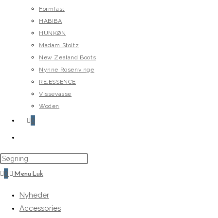
Formfast
HABIBA
HUNKØN
Madam Stoltz
New Zealand Boots
Nynne Rosenvinge
RE.ESSENCE
Vissevasse
Woden
0
Toggle
website
search
0
Menu
Luk
Nyheder
Accessories