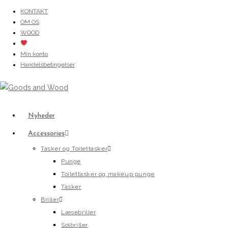
Skip
KONTAKT
OM OS
to
WOOD
content
Min konto
Handelsbetingelser
Nyheder
Accessories
Tasker og Toilettasker
Punge
Toilettasker og makeup punge
Tasker
Briller
Læsebriller
Solbriller