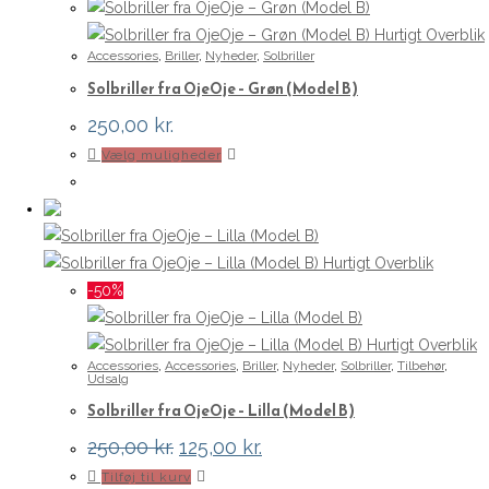
Hurtigt Overblik
Accessories
,
Briller
,
Nyheder
,
Solbriller
Solbriller fra OjeOje – Grøn (Model B)
250,00
kr.
Dette
Vælg muligheder
vare
har
flere
varianter.
Hurtigt Overblik
Mulighederne
-50%
kan
vælges
Hurtigt Overblik
Accessories
,
Accessories
,
Briller
,
Nyheder
,
Solbriller
,
Tilbehør
,
på
Udsalg
varesiden
Solbriller fra OjeOje – Lilla (Model B)
Den
Den
250,00
kr.
125,00
kr.
oprindelige
aktuelle
Tilføj til kurv
pris
pris