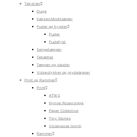
Tekstiler
Duge
Køkkenhåndklæder
Puder og hynder
Puder
Pudefyld
Sengetæpper
Tehætter
Tæpper og plaider
Viskestykker og grydelapper
Print og Rammer
Print
ATWS
Nynne Rosenvinge
Paper Collective
Tiny Stories
Vissevasse (print)
Rammer