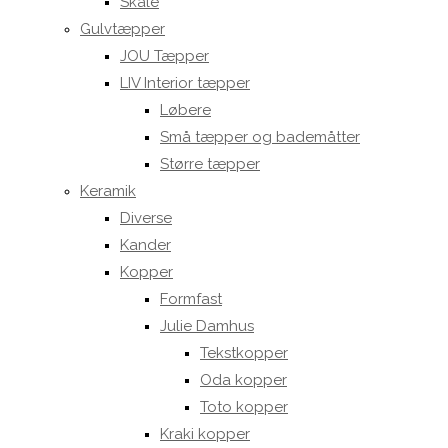
Skåle
Gulvtæpper
JOU Tæpper
LIV Interior tæpper
Løbere
Små tæpper og bademåtter
Større tæpper
Keramik
Diverse
Kander
Kopper
Formfast
Julie Damhus
Tekstkopper
Oda kopper
Toto kopper
Kraki kopper