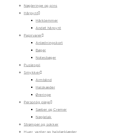
Nøgleringe og pins
Hårpynt
Hårklemmer
Andet hårpynt
Papirvarer
Anledningskort
Bøger
Notesbøger
Puslespil
Smykker
Armbånd
Halskæder
Øreringe
Personlig pleje
Sæber og Cremer
Neglelak
Strømper og sokker
Huer, vanter og halstørklæder