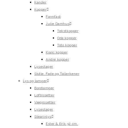
Kander
Kopper
Formfast
Julie Damhus
Tekstkopper
Oda kopper
Toto kopper
Kraki kopper
Andre kopper
Lysestager
Skåle, Fade og Tallerkener
Lys og lamper
Bordlamper
Loftrosetter
Vægrosetter
Lysestager
Stearinlys
Ester & Erik 32 cm.