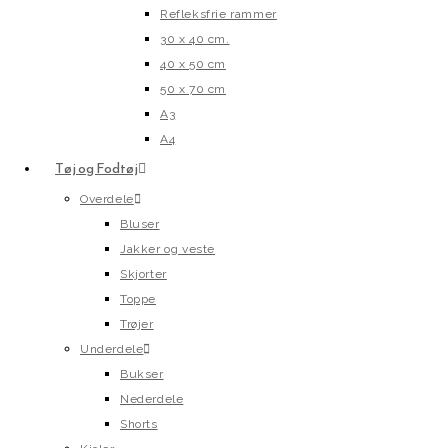
Refleksfrie rammer
30 x 40 cm.
40 x 50 cm
50 x 70 cm
A3
A4
Tøj og Fodtøj
Overdele
Bluser
Jakker og veste
Skjorter
Toppe
Trøjer
Underdele
Bukser
Nederdele
Shorts