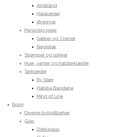
Armbånd
Halskæder
Øreringe
Personlig pleje
Sæber og Cremer
Neglelak
Strømper og sokker
Huer, vanter og halstørklæder
Tørklæder
By Stær
Habiba Bandana
Mind of Line
Bolig
Diverse boligtilbehør
Glas
Drikkeglas