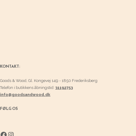
på
varesiden
KONTAKT:
Goods & Wood, Gl. Kongevej 149 - 1850 Frederiksberg
Telefon i butikkens åbningstid:
31192753
info@goodsandwood.dk
FØLG OS
Facebook
Instagram