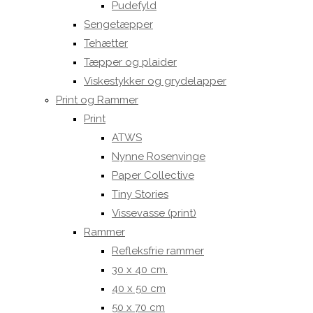
Pudefyld
Sengetæpper
Tehætter
Tæpper og plaider
Viskestykker og grydelapper
Print og Rammer
Print
ATWS
Nynne Rosenvinge
Paper Collective
Tiny Stories
Vissevasse (print)
Rammer
Refleksfrie rammer
30 x 40 cm.
40 x 50 cm
50 x 70 cm