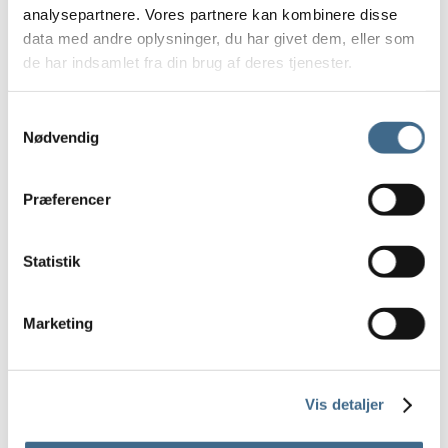
analysepartnere. Vores partnere kan kombinere disse
15 cm.
data med andre oplysninger, du har givet dem, eller som
Opbevaring
de har indsamlet fra din brug af deres tjenester.
Kurve
Potter og krukker
Samtykkevalg
Underskåle Berit
Nødvendig
35 cm
Bergs Potter – Julie
Præferencer
Bergs Potter – Modena
Bergs Potter – Hoff
Statistik
Potter
Underskåle
Tekstiler
Marketing
Duge
Køkkenhåndklæder
Puder og hynder
Vis detaljer
Puder