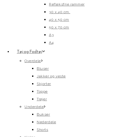
Refleksfrie rammer
30 x 40 cm.
40 x 50 cm
50 x 70 cm
A3
A4
Tøj og Fodtøj
Overdele
Bluser
Jakker og veste
Skjorter
Toppe
Trøjer
Underdele
Bukser
Nederdele
Shorts