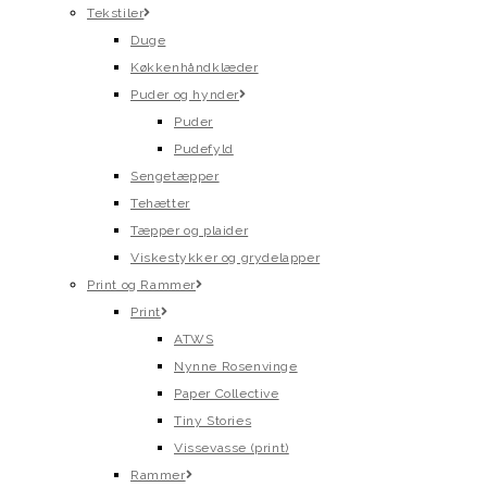
Tekstiler
Duge
Køkkenhåndklæder
Puder og hynder
Puder
Pudefyld
Sengetæpper
Tehætter
Tæpper og plaider
Viskestykker og grydelapper
Print og Rammer
Print
ATWS
Nynne Rosenvinge
Paper Collective
Tiny Stories
Vissevasse (print)
Rammer