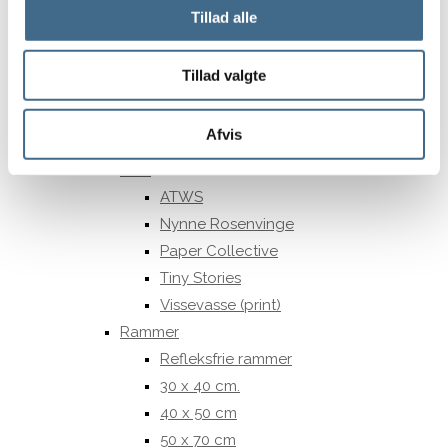
Pudefyld
Tillad alle
Sengetæpper
Tehætter
Tillad valgte
Tæpper og plaider
Viskestykker og grydelapper
Afvis
Print og Rammer
Print
ATWS
Nynne Rosenvinge
Paper Collective
Tiny Stories
Vissevasse (print)
Rammer
Refleksfrie rammer
30 x 40 cm.
40 x 50 cm
50 x 70 cm