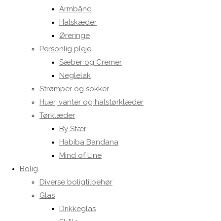
Armbånd
Halskæder
Øreringe
Personlig pleje
Sæber og Cremer
Neglelak
Strømper og sokker
Huer, vanter og halstørklæder
Tørklæder
By Stær
Habiba Bandana
Mind of Line
Bolig
Diverse boligtilbehør
Glas
Drikkeglas