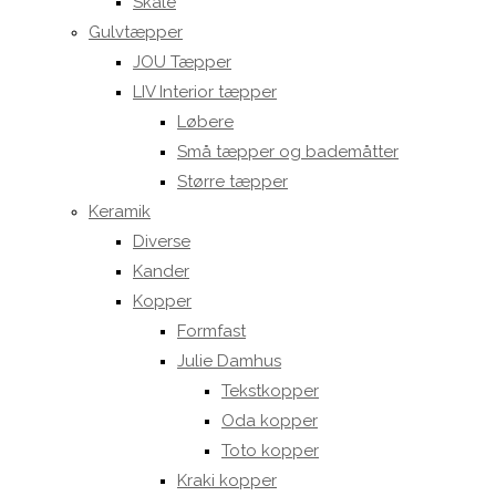
Skåle
Gulvtæpper
JOU Tæpper
LIV Interior tæpper
Løbere
Små tæpper og bademåtter
Større tæpper
Keramik
Diverse
Kander
Kopper
Formfast
Julie Damhus
Tekstkopper
Oda kopper
Toto kopper
Kraki kopper