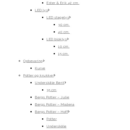
Ester & Erik 42 cm.
LED lys
LED stagelys
30 cm.
40 cm.
LED bloklys
10 cm.
15 cm.
Opbevaring
Kurve
Potter og krukker
Underskåle Berit
35 cm
Bergs Potter – Julie
Bergs Potter – Modena
Bergs Potter – Hoff
Potter
Underskåle