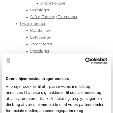
Andre kopper
Lysestager
Skåle, Fade og Tallerkener
Lys og lamper
Bordlamper
Loftrosetter
Vægrosetter
Lysestager
Stearinlys
Ester & Erik 32 cm.
Ester & Erik 42 cm.
LED lys
Denne hjemmeside bruger cookies
LED stagelys
Vi bruger cookies til at tilpasse vores indhold og
30 cm.
annoncer, til at vise dig funktioner til sociale medier og til
at analysere vores trafik. Vi deler også oplysninger om
40 cm.
din brug af vores hjemmeside med vores partnere inden
LED bloklys
for sociale medier, annonceringspartnere og
10 cm.