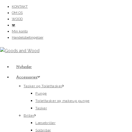
Skip
KONTAKT
OM OS
to
WOOD
content
❤️
Min konto
Handelsbetingelser
Nyheder
Accessories
Tasker og Toilettasker
Punge
Toilettasker og makeup punge
Tasker
Briller
Læsebriller
Solbriller