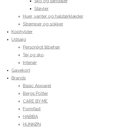
Sko og sandaler
Støvler
Huer, vanter og halstørklæder
Strømper og sokker
Kophylder
Udsalg
Personligt tilbehør
Tøj og sko
Interiør
Gavekort
Brands
Basic Apparel
Bergs Potter
CARE BY ME
Formfast
HABIBA
HUNKØN