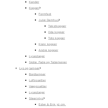
Kander
Kopper
Formfast
Julie Damhus
Tekstkopper
Oda kopper
Toto kopper
Kraki kopper
Andre kopper
Lysestager
Skåle, Fade og Tallerkener
Lys og lamper
Bordlamper
Loftrosetter
Vægrosetter
Lysestager
Stearinlys
Ester & Erik 32 cm.