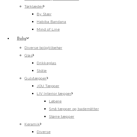
Tørklæder
By Stær
Habiba Bandana
Mind of Line
Bolig
Diverse boligtilbehør
Glas
Drikkeglas
Skåle
Gulvtæpper
JOU Tæpper
LIV Interior tæpper
Løbere
Små tæpper og bademåtter
Større tæpper
Keramik
Diverse