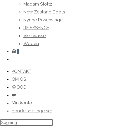
Madam Stoltz
New Zealand Boots
Nynne Rosenvinge
RE.ESSENCE
Vissevasse
Woden
0
Toggle
website
KONTAKT
search
OM OS
WOOD
❤️
Min konto
Handelsbetingelser