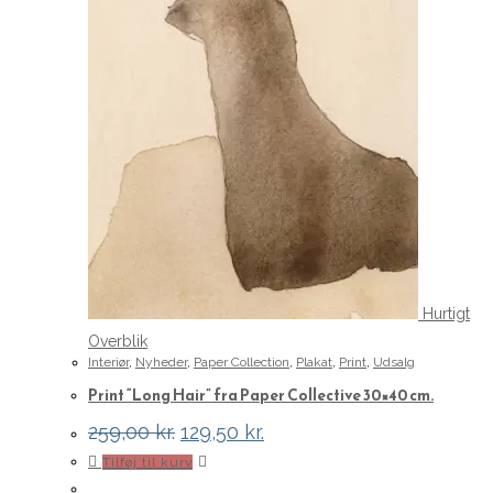
Hurtigt
Overblik
Interiør
,
Nyheder
,
Paper Collection
,
Plakat
,
Print
,
Udsalg
Print “Long Hair” fra Paper Collective 30×40 cm.
Den
Den
259,00
kr.
129,50
kr.
oprindelige
aktuelle
Tilføj til kurv
pris
pris
var:
er: