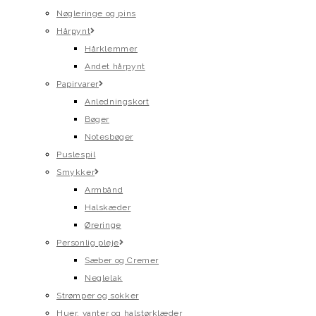
Nøgleringe og pins
Hårpynt
Hårklemmer
Andet hårpynt
Papirvarer
Anledningskort
Bøger
Notesbøger
Puslespil
Smykker
Armbånd
Halskæder
Øreringe
Personlig pleje
Sæber og Cremer
Neglelak
Strømper og sokker
Huer, vanter og halstørklæder