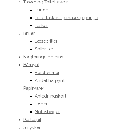
Tasker og Toilettasker
Punge
Toilettasker og makeup punge
Tasker
Briller
Læsebriller
Solbriller
Nøgleringe og pins
Hårpynt
Hårklemmer
Andet hårpynt
Papirvarer
Anledningskort
Bøger
Notesbøger
Puslespil
Smykker