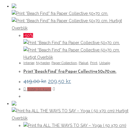
259,00 kr..
129,50 kr..
Hurtigt
Overblik
-50%
Hurtigt Overblik
Interiør
,
Nyheder
,
Paper Collection
,
Plakat
,
Print
,
Udsalg
Print “Beach Find” fra Paper Collective 50×70 cm.
Den
Den
419,00
kr.
209,50
kr.
oprindelige
aktuelle
Tilføj til kurv
pris
pris
var:
er:
419,00 kr..
209,50 kr..
Hurtigt
Overblik