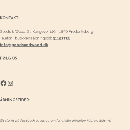
KONTAKT:
Goods & Wood, Gl. Kongevej 149 - 1850 Frederiksberg
Telefon i butikkens åbningstid:
31192753
info@goodsandwood.dk
FØLG OS
Facebook
Instagram
ÅBNINGSTIDER:
(Se stories på Facebook og Instagram for akutte afvigelser i åbningstiderne)