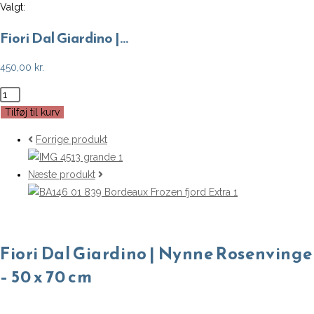
Valgt:
Fiori Dal Giardino |…
450,00
kr.
Fiori
Dal
Tilføj til kurv
Giardino
Forrige produkt
|
Nynne
Næste produkt
Rosenvinge
-
50
x
Fiori Dal Giardino | Nynne Rosenvinge
70
cm
– 50 x 70 cm
antal