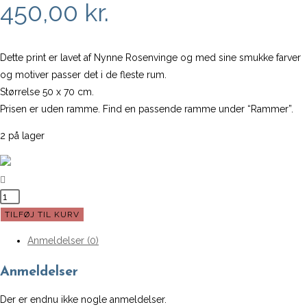
450,00
kr.
Dette print er lavet af Nynne Rosenvinge og med sine smukke farver
og motiver passer det i de fleste rum.
Størrelse 50 x 70 cm.
Prisen er uden ramme. Find en passende ramme under “Rammer”.
2 på lager
Fiori
Dal
TILFØJ TIL KURV
Giardino
Anmeldelser (0)
|
Nynne
Anmeldelser
Rosenvinge
-
Der er endnu ikke nogle anmeldelser.