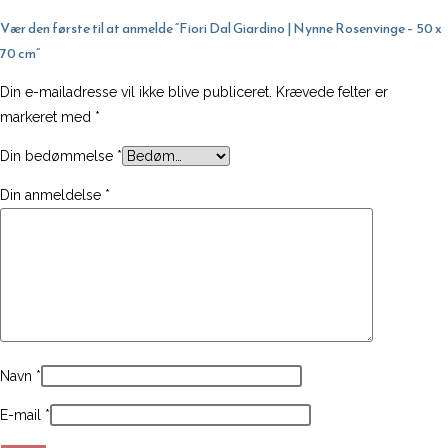
50
Vær den første til at anmelde “Fiori Dal Giardino | Nynne Rosenvinge – 50 x
x
70 cm”
70
cm
Din e-mailadresse vil ikke blive publiceret.
Krævede felter er
antal
markeret med
*
Din bedømmelse
*
Din anmeldelse
*
Navn
*
E-mail
*