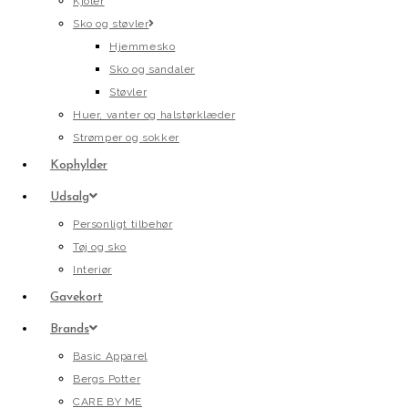
Kjoler
Sko og støvler
Hjemmesko
Sko og sandaler
Støvler
Huer, vanter og halstørklæder
Strømper og sokker
Kophylder
Udsalg
Personligt tilbehør
Tøj og sko
Interiør
Gavekort
Brands
Basic Apparel
Bergs Potter
CARE BY ME