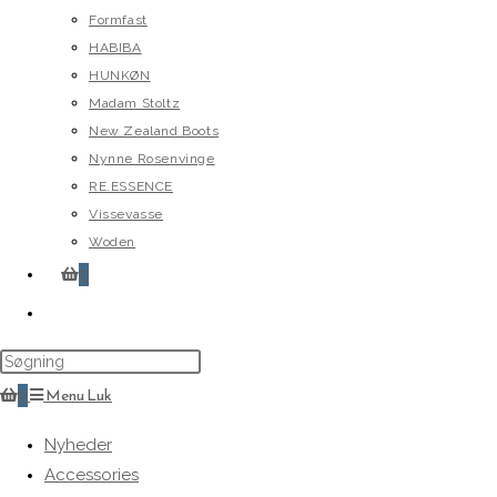
Formfast
HABIBA
HUNKØN
Madam Stoltz
New Zealand Boots
Nynne Rosenvinge
RE.ESSENCE
Vissevasse
Woden
0
Toggle
website
search
0
Menu
Luk
Nyheder
Accessories