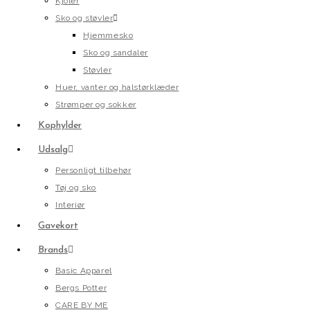
Kjoler
Sko og støvler
Hjemmesko
Sko og sandaler
Støvler
Huer, vanter og halstørklæder
Strømper og sokker
Kophylder
Udsalg
Personligt tilbehør
Tøj og sko
Interiør
Gavekort
Brands
Basic Apparel
Bergs Potter
CARE BY ME