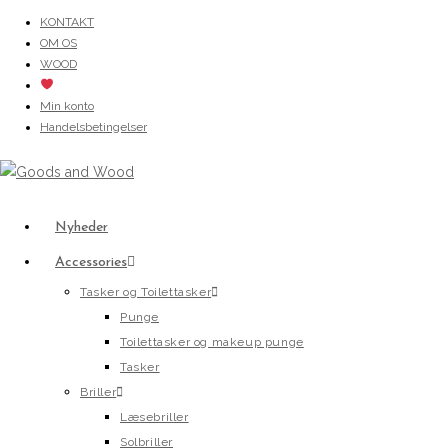
Skip
KONTAKT
OM OS
to
WOOD
content
Min konto
Handelsbetingelser
Nyheder
Accessories
Tasker og Toilettasker
Punge
Toilettasker og makeup punge
Tasker
Briller
Læsebriller
Solbriller