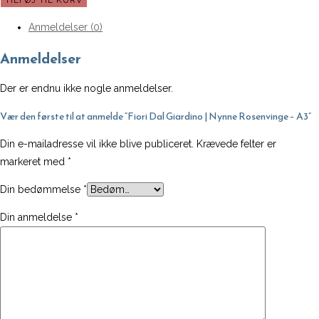
TILFØJ TIL KURV
Giardino
Anmeldelser (0)
|
Nynne
Anmeldelser
Rosenvinge
-
Der er endnu ikke nogle anmeldelser.
A3
Vær den første til at anmelde “Fiori Dal Giardino | Nynne Rosenvinge – A3”
antal
Din e-mailadresse vil ikke blive publiceret.
Krævede felter er
markeret med
*
Din bedømmelse
*
Din anmeldelse
*