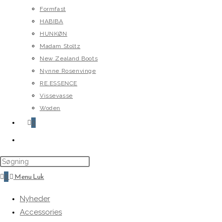
Formfast
HABIBA
HUNKØN
Madam Stoltz
New Zealand Boots
Nynne Rosenvinge
RE.ESSENCE
Vissevasse
Woden
0
Toggle
website
search
0
Menu
Luk
Nyheder
Accessories