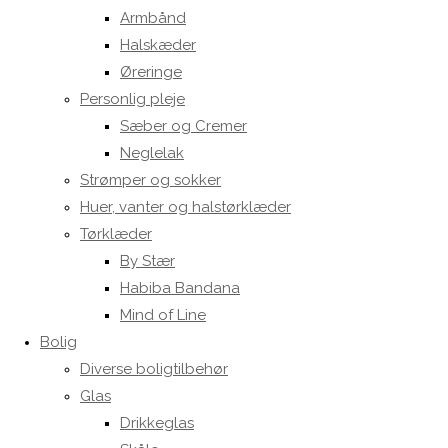
Armbånd
Halskæder
Øreringe
Personlig pleje
Sæber og Cremer
Neglelak
Strømper og sokker
Huer, vanter og halstørklæder
Tørklæder
By Stær
Habiba Bandana
Mind of Line
Bolig
Diverse boligtilbehør
Glas
Drikkeglas