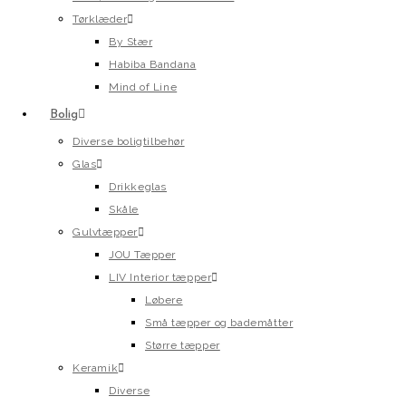
Tørklæder
By Stær
Habiba Bandana
Mind of Line
Bolig
Diverse boligtilbehør
Glas
Drikkeglas
Skåle
Gulvtæpper
JOU Tæpper
LIV Interior tæpper
Løbere
Små tæpper og bademåtter
Større tæpper
Keramik
Diverse