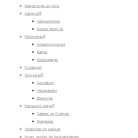
Nøgleringe og pins
Hårpynt
Hårklemmer
Andet hårpynt
Papirvarer
Anledningskort
Bøger
Notesbøger
Puslespil
Smykker
Armbånd
Halskæder
Øreringe
Personlig pleje
Sæber og Cremer
Neglelak
Strømper og sokker
Huer, vanter og halstørklæder