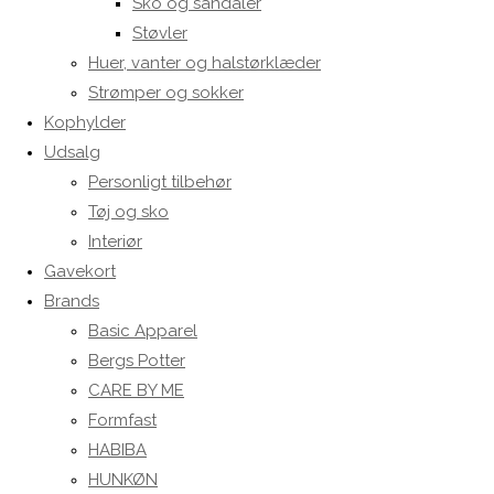
Sko og sandaler
Støvler
Huer, vanter og halstørklæder
Strømper og sokker
Kophylder
Udsalg
Personligt tilbehør
Tøj og sko
Interiør
Gavekort
Brands
Basic Apparel
Bergs Potter
CARE BY ME
Formfast
HABIBA
HUNKØN