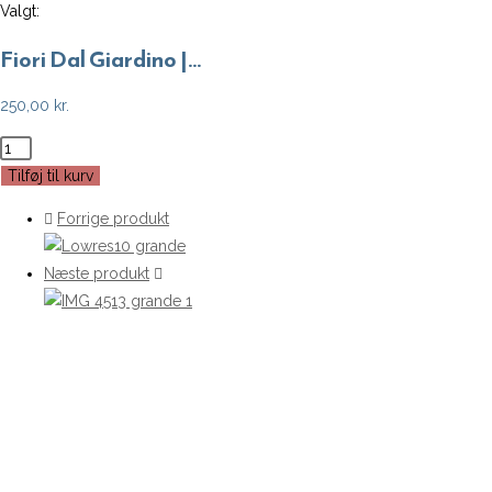
Valgt:
Fiori Dal Giardino |…
250,00
kr.
Fiori
Dal
Tilføj til kurv
Giardino
Forrige produkt
|
Nynne
Næste produkt
Rosenvinge
-
A3
antal