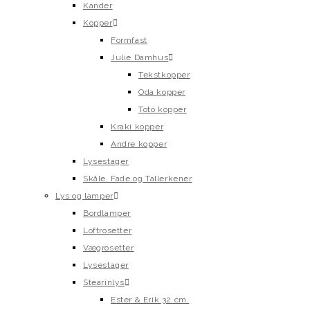
Kander
Kopper
Formfast
Julie Damhus
Tekstkopper
Oda kopper
Toto kopper
Kraki kopper
Andre kopper
Lysestager
Skåle, Fade og Tallerkener
Lys og lamper
Bordlamper
Loftrosetter
Vægrosetter
Lysestager
Stearinlys
Ester & Erik 32 cm.