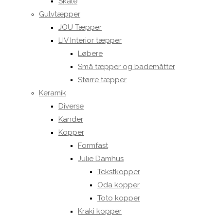
Skåle
Gulvtæpper
JOU Tæpper
LIV Interior tæpper
Løbere
Små tæpper og bademåtter
Større tæpper
Keramik
Diverse
Kander
Kopper
Formfast
Julie Damhus
Tekstkopper
Oda kopper
Toto kopper
Kraki kopper