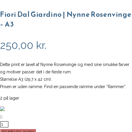
Fiori Dal Giardino | Nynne Rosenvinge
– A3
250,00
kr.
Dette print er lavet af Nynne Rosenvinge og med sine smukke farver
og motiver passer det i de fleste rum.
Størrelse A3 (29,7 x 42 cm).
Prisen er uden ramme. Find en passende ramme under “Rammer”.
2 på lager
Fiori
Dal