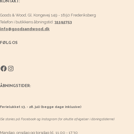
KONTAKT:
Goods & Wood, Gl. Kongevej 149 - 1850 Frederiksberg
Telefon i butikkens åbningstid:
31192753
info@goodsandwood.dk
FØLG OS
Facebook
Instagram
ÅBNINGSTIDER:
Ferielukket 13. - 28. juli (begge dage inklusive)
(Se stories på Facebook og Instagram for akutte afvigelser i åbningstiderne)
Mandag, onsdag og torsdag kl. 11.00 - 17.30