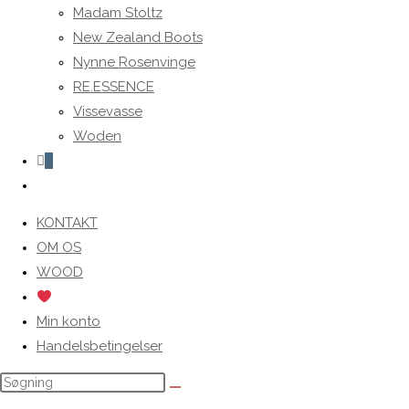
Madam Stoltz
New Zealand Boots
Nynne Rosenvinge
RE.ESSENCE
Vissevasse
Woden
0
Toggle
website
KONTAKT
search
OM OS
WOOD
Min konto
Handelsbetingelser