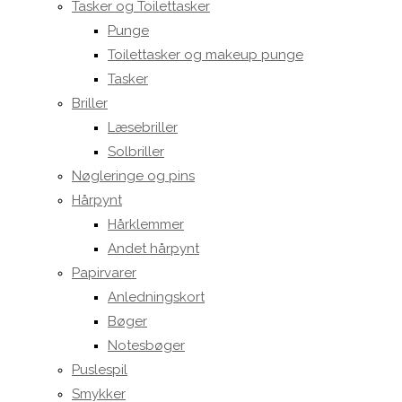
Tasker og Toilettasker
Punge
Toilettasker og makeup punge
Tasker
Briller
Læsebriller
Solbriller
Nøgleringe og pins
Hårpynt
Hårklemmer
Andet hårpynt
Papirvarer
Anledningskort
Bøger
Notesbøger
Puslespil
Smykker