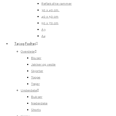
Refleksfrie rammer
30 x 40 cm.
40 x 50 cm
50 x 70 cm
A3
A4
Tøj og Fodtøj
Overdele
Bluser
Jakker og veste
Skjorter
Toppe
Trøjer
Underdele
Bukser
Nederdele
Shorts