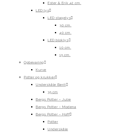
Ester & Erik 42 cm.
LED lys
LED stagelys
30 cm.
40 cm.
LED bloklys
10 cm.
15 cm.
Opbevaring
Kurve
Potter og krukker
Underskåle Berit
35 cm
Bergs Potter – Julie
Bergs Potter – Modena
Bergs Potter – Hoff
Potter
Underskåle