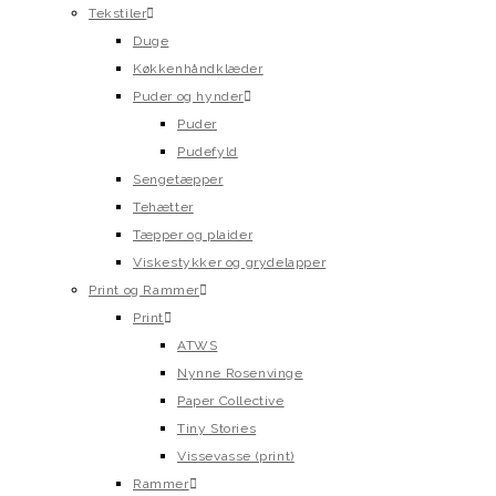
Tekstiler
Duge
Køkkenhåndklæder
Puder og hynder
Puder
Pudefyld
Sengetæpper
Tehætter
Tæpper og plaider
Viskestykker og grydelapper
Print og Rammer
Print
ATWS
Nynne Rosenvinge
Paper Collective
Tiny Stories
Vissevasse (print)
Rammer