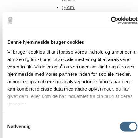
15 cm.
Opbevaring
Kurve
Potter og krukker
Underskåle Berit
Denne hjemmeside bruger cookies
35 cm
Vi bruger cookies til at tilpasse vores indhold og annoncer, til
Bergs Potter – Julie
at vise dig funktioner til sociale medier og til at analysere
Bergs Potter – Modena
vores trafik. Vi deler også oplysninger om din brug af vores
Bergs Potter – Hoff
hjemmeside med vores partnere inden for sociale medier,
annonceringspartnere og analysepartnere. Vores partnere
Potter
kan kombinere disse data med andre oplysninger, du har
Underskåle
givet dem, eller som de har indsamlet fra din brug af deres
Tekstiler
tjenester.
Duge
Køkkenhåndklæder
Samtykkevalg
Puder og hynder
Nødvendig
Puder