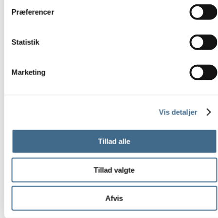
Pudefyld
Præferencer
Sengetæpper
Tehætter
Statistik
Tæpper og plaider
Viskestykker og grydelapper
Print og Rammer
Marketing
Print
ATWS
Nynne Rosenvinge
Vis detaljer
Paper Collective
Tiny Stories
Tillad alle
Vissevasse (print)
Rammer
Tillad valgte
Refleksfrie rammer
30 x 40 cm.
Afvis
40 x 50 cm
50 x 70 cm