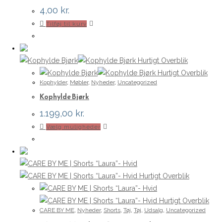
4,00
kr.
Tilføj til kurv
Hurtigt Overblik
Hurtigt Overblik
Kophylder
,
Møbler
,
Nyheder
,
Uncategorized
Kophylde Bjørk
1.199,00
kr.
Dette
Vælg muligheder
vare
har
flere
varianter.
Hurtigt Overblik
Mulighederne
kan
Hurtigt Overblik
CARE BY ME
,
Nyheder
,
Shorts
,
Tøj
,
Tøj
,
Udsalg
,
Uncategorized
vælges