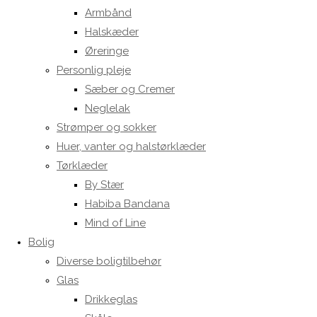
Armbånd
Halskæder
Øreringe
Personlig pleje
Sæber og Cremer
Neglelak
Strømper og sokker
Huer, vanter og halstørklæder
Tørklæder
By Stær
Habiba Bandana
Mind of Line
Bolig
Diverse boligtilbehør
Glas
Drikkeglas