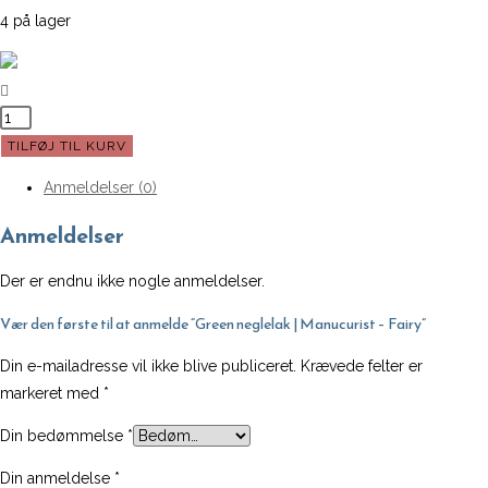
4 på lager
Green
neglelak
TILFØJ TIL KURV
|
Anmeldelser (0)
Manucurist
-
Anmeldelser
Fairy
antal
Der er endnu ikke nogle anmeldelser.
Vær den første til at anmelde “Green neglelak | Manucurist – Fairy”
Din e-mailadresse vil ikke blive publiceret.
Krævede felter er
markeret med
*
Din bedømmelse
*
Din anmeldelse
*