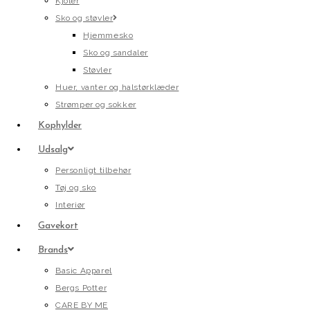
Kjoler
Sko og støvler
Hjemmesko
Sko og sandaler
Støvler
Huer, vanter og halstørklæder
Strømper og sokker
Kophylder
Udsalg
Personligt tilbehør
Tøj og sko
Interiør
Gavekort
Brands
Basic Apparel
Bergs Potter
CARE BY ME