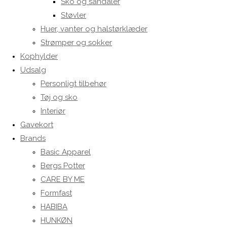
Sko og sandaler
Støvler
Huer, vanter og halstørklæder
Strømper og sokker
Kophylder
Udsalg
Personligt tilbehør
Tøj og sko
Interiør
Gavekort
Brands
Basic Apparel
Bergs Potter
CARE BY ME
Formfast
HABIBA
HUNKØN