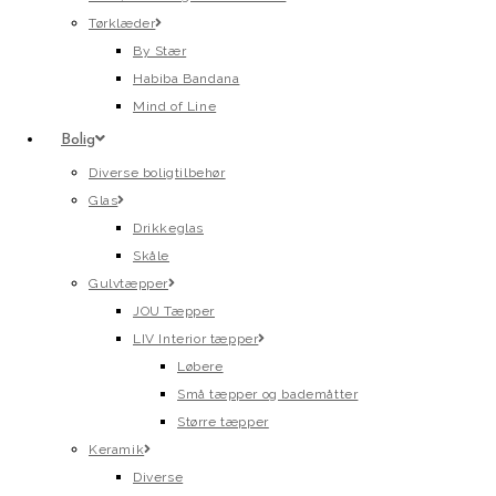
Tørklæder
By Stær
Habiba Bandana
Mind of Line
Bolig
Diverse boligtilbehør
Glas
Drikkeglas
Skåle
Gulvtæpper
JOU Tæpper
LIV Interior tæpper
Løbere
Små tæpper og bademåtter
Større tæpper
Keramik
Diverse