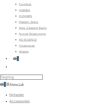
Formfast
HABIBA
HUNKØN
Madam Stoltz
New Zealand Boots
Nynne Rosenvinge
RE.ESSENCE
Vissevasse
Woden
0
Toggle
website
search
0
Menu
Luk
Nyheder
Accessories