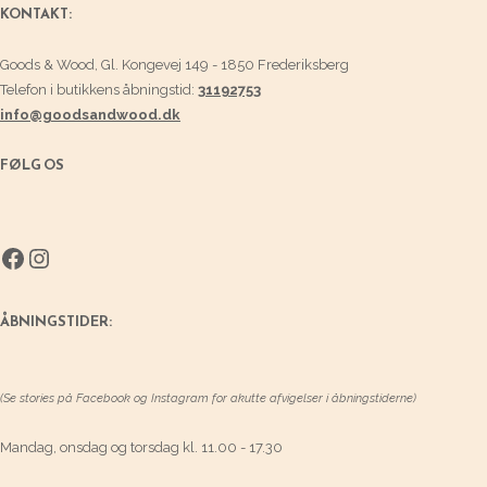
KONTAKT:
Goods & Wood, Gl. Kongevej 149 - 1850 Frederiksberg
Telefon i butikkens åbningstid:
31192753
info@goodsandwood.dk
FØLG OS
Facebook
Instagram
ÅBNINGSTIDER:
(Se stories på Facebook og Instagram for akutte afvigelser i åbningstiderne)
Mandag, onsdag og torsdag kl. 11.00 - 17.30