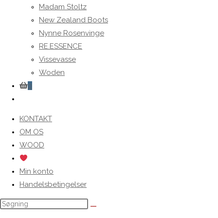
Madam Stoltz
New Zealand Boots
Nynne Rosenvinge
RE.ESSENCE
Vissevasse
Woden
0
Toggle
website
KONTAKT
search
OM OS
WOOD
Min konto
Handelsbetingelser