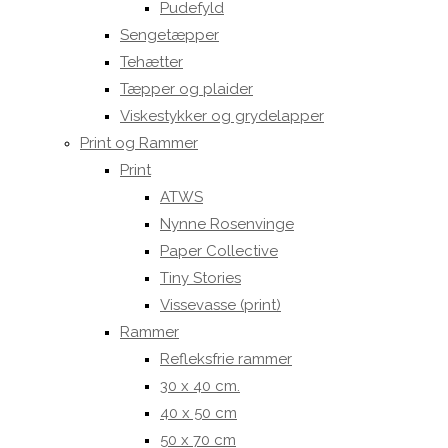
Pudefyld
Sengetæpper
Tehætter
Tæpper og plaider
Viskestykker og grydelapper
Print og Rammer
Print
ATWS
Nynne Rosenvinge
Paper Collective
Tiny Stories
Vissevasse (print)
Rammer
Refleksfrie rammer
30 x 40 cm.
40 x 50 cm
50 x 70 cm