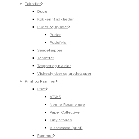
Tekstiler
Duge
Køkkenhåndklæder
Puder og hynder
Puder
Pudefyld
Sengetæpper
Tehætter
Tæpper og plaider
Viskestykker og grydelapper
Print og Rammer
Print
ATWS
Nynne Rosenvinge
Paper Collective
Tiny Stories
Vissevasse (print)
Rammer