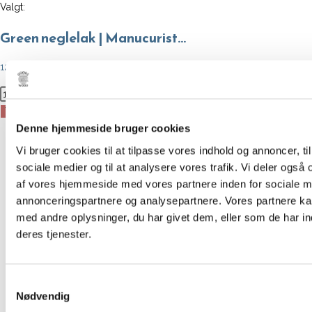
Valgt:
Green neglelak | Manucurist…
125,00
kr.
Green
neglelak
Tilføj til kurv
Denne hjemmeside bruger cookies
|
Forrige produkt
Manucurist
Vi bruger cookies til at tilpasse vores indhold og annoncer, til 
-
sociale medier og til at analysere vores trafik. Vi deler også
Næste produkt
Fairy
af vores hjemmeside med vores partnere inden for sociale m
antal
annonceringspartnere og analysepartnere. Vores partnere k
med andre oplysninger, du har givet dem, eller som de har in
deres tjenester.
Samtykkevalg
Nødvendig