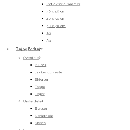
Refleksfrie rammer
30 x 40 cm.
40 x 50 cm
50 x 70 cm
A3
A4
Tøj og Fodtøj
Overdele
Bluser
Jakker og veste
Skjorter
Toppe
Trøjer
Underdele
Bukser
Nederdele
Shorts