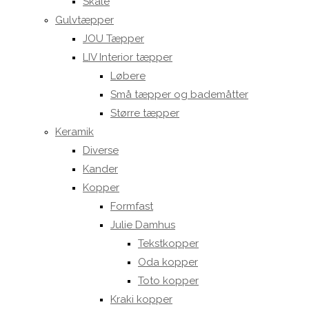
Skåle
Gulvtæpper
JOU Tæpper
LIV Interior tæpper
Løbere
Små tæpper og bademåtter
Større tæpper
Keramik
Diverse
Kander
Kopper
Formfast
Julie Damhus
Tekstkopper
Oda kopper
Toto kopper
Kraki kopper