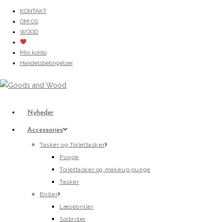
Skip
KONTAKT
OM OS
to
WOOD
content
Min konto
Handelsbetingelser
Nyheder
Accessories
Tasker og Toilettasker
Punge
Toilettasker og makeup punge
Tasker
Briller
Læsebriller
Solbriller