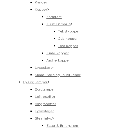
Kander
Kopper
Formfast
Julie Damhus
Tekstkopper
Oda kopper
Toto kopper
Kraki kopper
Andre kopper
Lysestager
Skåle, Fade og Tallerkener
Lys og lamper
Bordlamper
Loftrosetter
Vægrosetter
Lysestager
Stearinlys
Ester & Erik 32 cm.