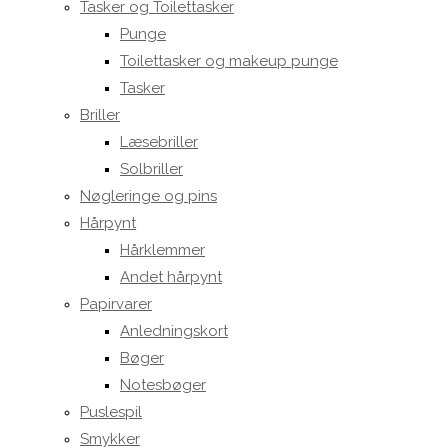
Tasker og Toilettasker
Punge
Toilettasker og makeup punge
Tasker
Briller
Læsebriller
Solbriller
Nøgleringe og pins
Hårpynt
Hårklemmer
Andet hårpynt
Papirvarer
Anledningskort
Bøger
Notesbøger
Puslespil
Smykker