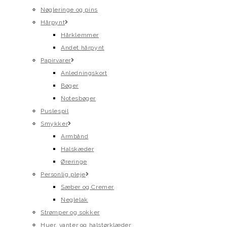
Nøgleringe og pins
Hårpynt
Hårklemmer
Andet hårpynt
Papirvarer
Anledningskort
Bøger
Notesbøger
Puslespil
Smykker
Armbånd
Halskæder
Øreringe
Personlig pleje
Sæber og Cremer
Neglelak
Strømper og sokker
Huer, vanter og halstørklæder