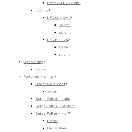
Ester & Erik 42 cm.
LED lys
LED stagelys
30 cm.
40 cm.
LED bloklys
10 cm.
15 cm.
Opbevaring
Kurve
Potter og krukker
Underskåle Berit
35 cm
Bergs Potter – Julie
Bergs Potter – Modena
Bergs Potter – Hoff
Potter
Underskåle