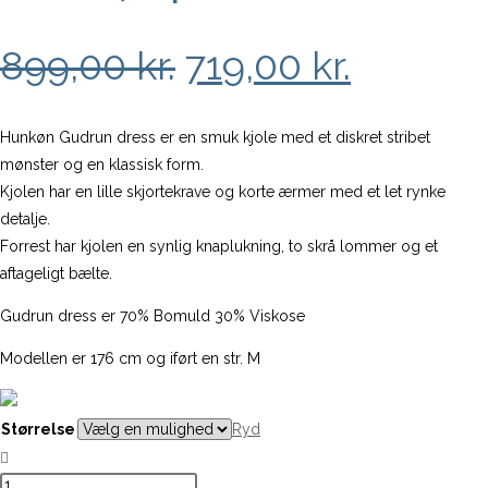
Den
Den
899,00
kr.
719,00
kr.
oprindelige
aktuell
pris
pris
Hunkøn Gudrun dress er en smuk kjole med et diskret stribet
mønster og en klassisk form.
var:
er:
Kjolen har en lille skjortekrave og korte ærmer med et let rynke
899,00 kr..
719,00 k
detalje.
Forrest har kjolen en synlig knaplukning, to skrå lommer og et
aftageligt bælte.
Gudrun dress er 70% Bomuld 30% Viskose
Modellen er 176 cm og iført en str. M
Størrelse
Ryd
Gudrun