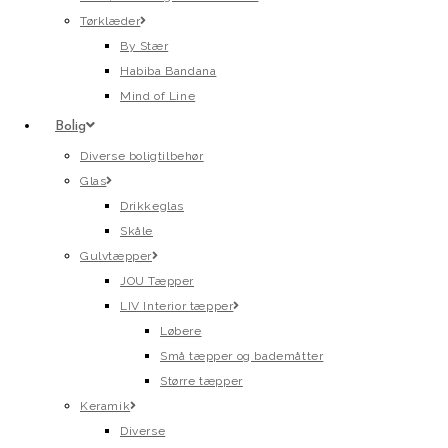
Tørklæder
By Stær
Habiba Bandana
Mind of Line
Bolig
Diverse boligtilbehør
Glas
Drikkeglas
Skåle
Gulvtæpper
JOU Tæpper
LIV Interior tæpper
Løbere
Små tæpper og bademåtter
Større tæpper
Keramik
Diverse