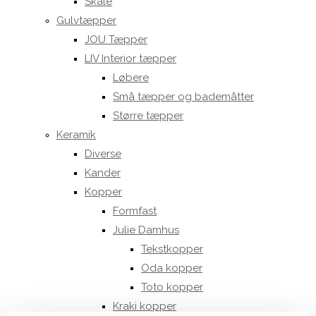
Skåle
Gulvtæpper
JOU Tæpper
LIV Interior tæpper
Løbere
Små tæpper og bademåtter
Større tæpper
Keramik
Diverse
Kander
Kopper
Formfast
Julie Damhus
Tekstkopper
Oda kopper
Toto kopper
Kraki kopper