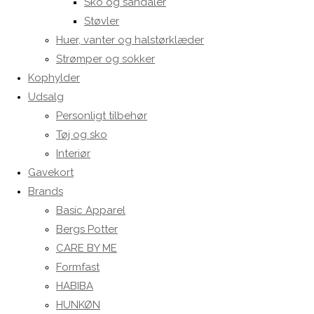
Sko og sandaler
Støvler
Huer, vanter og halstørklæder
Strømper og sokker
Kophylder
Udsalg
Personligt tilbehør
Tøj og sko
Interiør
Gavekort
Brands
Basic Apparel
Bergs Potter
CARE BY ME
Formfast
HABIBA
HUNKØN