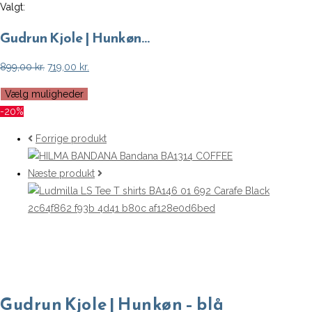
Valgt:
Gudrun Kjole | Hunkøn…
Den
Den
899,00
kr.
719,00
kr.
oprindelige
aktuelle
Vælg muligheder
pris
pris
-20%
var:
er:
899,00 kr..
719,00 kr..
Forrige produkt
Næste produkt
Gudrun Kjole | Hunkøn – blå