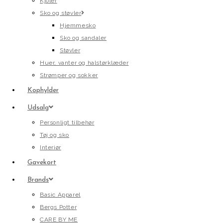
Kjoler
Sko og støvler
Hjemmesko
Sko og sandaler
Støvler
Huer, vanter og halstørklæder
Strømper og sokker
Kophylder
Udsalg
Personligt tilbehør
Tøj og sko
Interiør
Gavekort
Brands
Basic Apparel
Bergs Potter
CARE BY ME