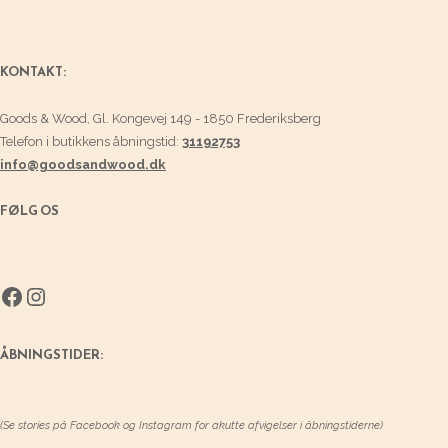
KONTAKT:
Goods & Wood, Gl. Kongevej 149 - 1850 Frederiksberg
Telefon i butikkens åbningstid:
31192753
info@goodsandwood.dk
FØLG OS
Facebook
Instagram
ÅBNINGSTIDER:
(Se stories på Facebook og Instagram for akutte afvigelser i åbningstiderne)