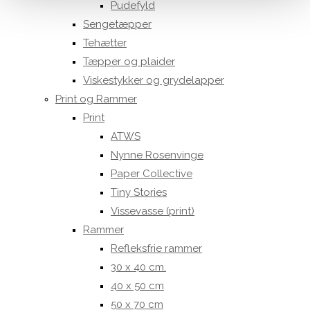
Pudefyld
Sengetæpper
Tehætter
Tæpper og plaider
Viskestykker og grydelapper
Print og Rammer
Print
ATWS
Nynne Rosenvinge
Paper Collective
Tiny Stories
Vissevasse (print)
Rammer
Refleksfrie rammer
30 x 40 cm.
40 x 50 cm
50 x 70 cm