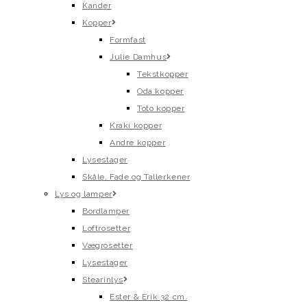
Kander
Kopper
Formfast
Julie Damhus
Tekstkopper
Oda kopper
Toto kopper
Kraki kopper
Andre kopper
Lysestager
Skåle, Fade og Tallerkener
Lys og lamper
Bordlamper
Loftrosetter
Vægrosetter
Lysestager
Stearinlys
Ester & Erik 32 cm.