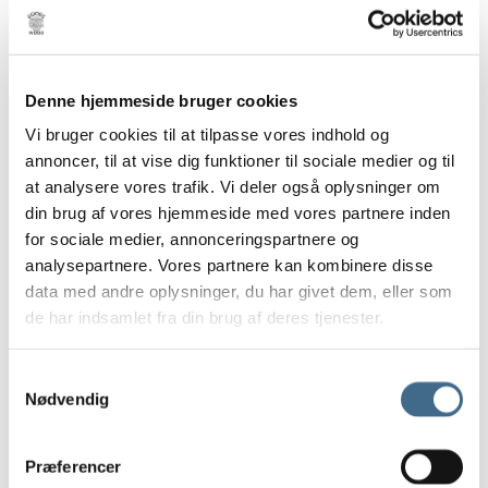
Andre kopper
Lysestager
Skåle, Fade og Tallerkener
Denne hjemmeside bruger cookies
Lys og lamper
Bordlamper
Vi bruger cookies til at tilpasse vores indhold og
annoncer, til at vise dig funktioner til sociale medier og til
Loftrosetter
at analysere vores trafik. Vi deler også oplysninger om
Vægrosetter
din brug af vores hjemmeside med vores partnere inden
Lysestager
for sociale medier, annonceringspartnere og
Stearinlys
analysepartnere. Vores partnere kan kombinere disse
Ester & Erik 32 cm.
data med andre oplysninger, du har givet dem, eller som
Ester & Erik 42 cm.
de har indsamlet fra din brug af deres tjenester.
LED lys
LED stagelys
Samtykkevalg
30 cm.
Nødvendig
40 cm.
LED bloklys
Præferencer
10 cm.