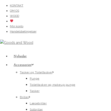
Skip
KONTAKT
OM OS
to
WOOD
content
Min konto
Handelsbetingelser
Nyheder
Accessories
Tasker og Toilettasker
Punge
Toilettasker og makeup punge
Tasker
Briller
Læsebriller
Solbriller