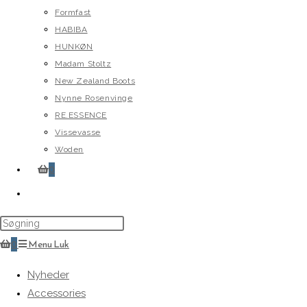
Formfast
HABIBA
HUNKØN
Madam Stoltz
New Zealand Boots
Nynne Rosenvinge
RE.ESSENCE
Vissevasse
Woden
0
Toggle
website
search
0
Menu
Luk
Nyheder
Accessories