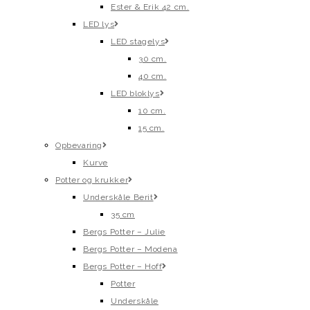
Ester & Erik 42 cm.
LED lys
LED stagelys
30 cm.
40 cm.
LED bloklys
10 cm.
15 cm.
Opbevaring
Kurve
Potter og krukker
Underskåle Berit
35 cm
Bergs Potter – Julie
Bergs Potter – Modena
Bergs Potter – Hoff
Potter
Underskåle