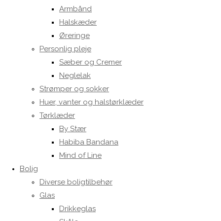
Armbånd
Halskæder
Øreringe
Personlig pleje
Sæber og Cremer
Neglelak
Strømper og sokker
Huer, vanter og halstørklæder
Tørklæder
By Stær
Habiba Bandana
Mind of Line
Bolig
Diverse boligtilbehør
Glas
Drikkeglas