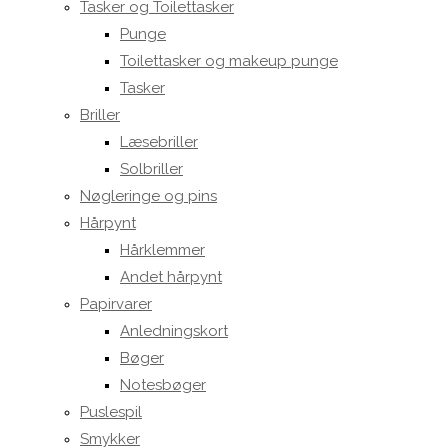
Tasker og Toilettasker
Punge
Toilettasker og makeup punge
Tasker
Briller
Læsebriller
Solbriller
Nøgleringe og pins
Hårpynt
Hårklemmer
Andet hårpynt
Papirvarer
Anledningskort
Bøger
Notesbøger
Puslespil
Smykker