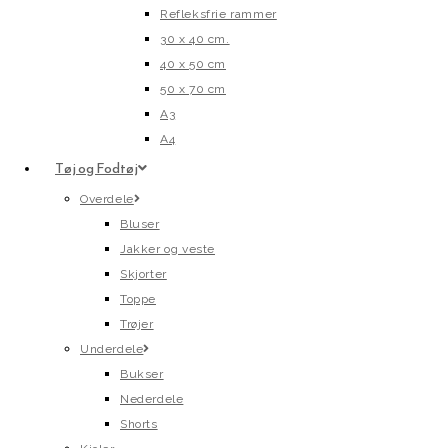
Refleksfrie rammer
30 x 40 cm.
40 x 50 cm
50 x 70 cm
A3
A4
Tøj og Fodtøj
Overdele
Bluser
Jakker og veste
Skjorter
Toppe
Trøjer
Underdele
Bukser
Nederdele
Shorts