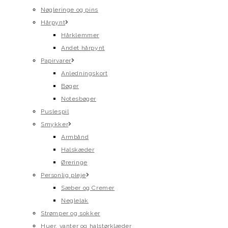
Nøgleringe og pins
Hårpynt
Hårklemmer
Andet hårpynt
Papirvarer
Anledningskort
Bøger
Notesbøger
Puslespil
Smykker
Armbånd
Halskæder
Øreringe
Personlig pleje
Sæber og Cremer
Neglelak
Strømper og sokker
Huer, vanter og halstørklæder