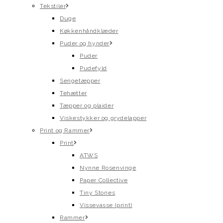
Tekstiler
Duge
Køkkenhåndklæder
Puder og hynder
Puder
Pudefyld
Sengetæpper
Tehætter
Tæpper og plaider
Viskestykker og grydelapper
Print og Rammer
Print
ATWS
Nynne Rosenvinge
Paper Collective
Tiny Stories
Vissevasse (print)
Rammer