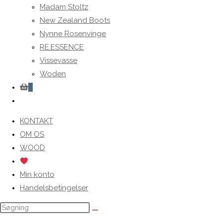
Madam Stoltz
New Zealand Boots
Nynne Rosenvinge
RE.ESSENCE
Vissevasse
Woden
0
Toggle
website
KONTAKT
search
OM OS
WOOD
Min konto
Handelsbetingelser