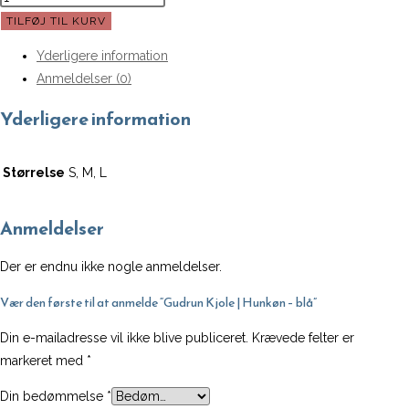
Kjole
TILFØJ TIL KURV
|
Yderligere information
Hunkøn
Anmeldelser (0)
-
blå
Yderligere information
antal
Størrelse
S, M, L
Anmeldelser
Der er endnu ikke nogle anmeldelser.
Vær den første til at anmelde “Gudrun Kjole | Hunkøn – blå”
Din e-mailadresse vil ikke blive publiceret.
Krævede felter er
markeret med
*
Din bedømmelse
*