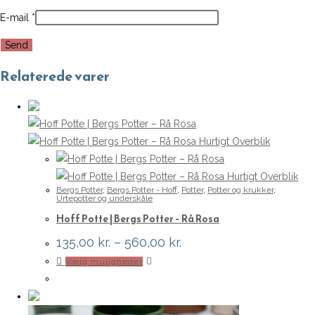
E-mail
*
Relaterede varer
Hurtigt Overblik
Hurtigt Overblik
Bergs Potter
,
Bergs Potter - Hoff
,
Potter
,
Potter og krukker
,
Urtepotter og underskåle
Hoff Potte | Bergs Potter – Rå Rosa
Prisinterval:
135,00
kr.
–
560,00
kr.
135,00 kr.
Dette
Vælg muligheder
til
560,00 kr.
vare
har
flere