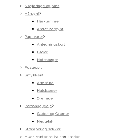
Nøgleringe og pins
Hårpynt
Hårklemmer
Andet hårpynt
Papirvarer
Anledningskort
Bøger
Notesbøger
Puslespil
Smykker
Armbånd
Halskæder
Øreringe
Personlig pleje
Sæber og Cremer
Neglelak
Strømper og sokker
Huer, vanter og halstørklæder