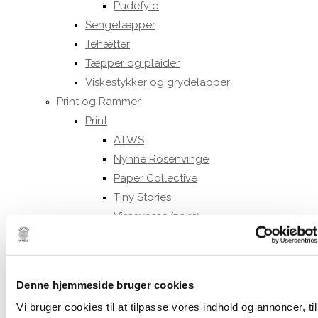
Pudefyld
Sengetæpper
Tehætter
Tæpper og plaider
Viskestykker og grydelapper
Print og Rammer
Print
ATWS
Nynne Rosenvinge
Paper Collective
Tiny Stories
Vissevasse (print)
Rammer
Refleksfrie rammer
30 x 40 cm.
Denne hjemmeside bruger cookies
40 x 50 cm
Vi bruger cookies til at tilpasse vores indhold og annoncer, til
50 x 70 cm