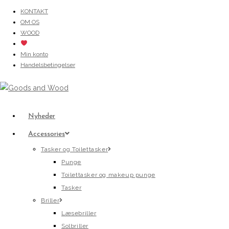
Skip
KONTAKT
OM OS
to
WOOD
content
Min konto
Handelsbetingelser
Nyheder
Accessories
Tasker og Toilettasker
Punge
Toilettasker og makeup punge
Tasker
Briller
Læsebriller
Solbriller