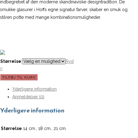
indbegrebet af den moderne skandinaviske designtradition. De
smukke glasurer i Hoffs egne signatur farver, skaber en smuk og
stilren potte med mange kombinationsmuligheder.
Størrelse
Ryd
Hoff
TILFØJ TIL KURV
Potte
Yderligere information
|
Anmeldelser (0)
Bergs
Potter
Yderligere information
-
Glaseret
Størrelse
14 cm., 18 cm., 21 cm.
Gul