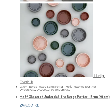
Hurtigt
Overblik
21 cm
,
Bergs Potter
,
Bergs Potter - Hoff
,
Potter og krukker
,
Underskåle
,
Urtepotter og underskåle
Hoff Glaseret Underskål fra Bergs Potter – Brun (21 cm)
255,00
kr.