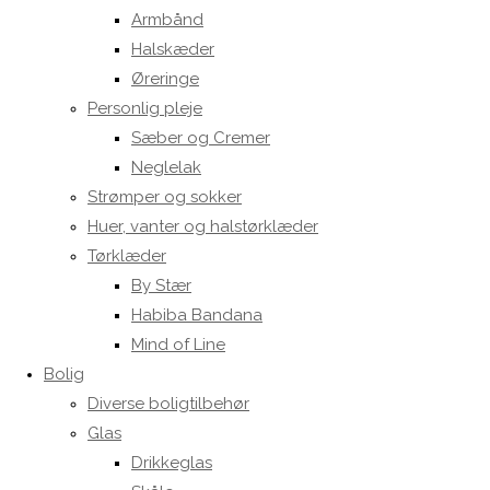
Armbånd
Halskæder
Øreringe
Personlig pleje
Sæber og Cremer
Neglelak
Strømper og sokker
Huer, vanter og halstørklæder
Tørklæder
By Stær
Habiba Bandana
Mind of Line
Bolig
Diverse boligtilbehør
Glas
Drikkeglas