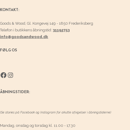
KONTAKT:
Goods & Wood, Gl. Kongevej 149 - 1850 Frederiksberg
Telefon i butikkens åbningstid:
31192753
info@goodsandwood.dk
FØLG OS
Facebook
Instagram
ÅBNINGSTIDER:
(Se stories på Facebook og Instagram for akutte afvigelser i åbningstiderne)
Mandag, onsdag og torsdag kl. 11.00 - 17.30