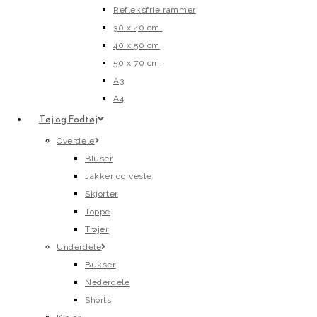
Refleksfrie rammer
30 x 40 cm.
40 x 50 cm
50 x 70 cm
A3
A4
Tøj og Fodtøj
Overdele
Bluser
Jakker og veste
Skjorter
Toppe
Trøjer
Underdele
Bukser
Nederdele
Shorts