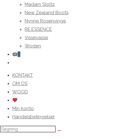
Madam Stoltz
New Zealand Boots
Nynne Rosenvinge
RE.ESSENCE
Vissevasse
Woden
0
Toggle
website
KONTAKT
search
OM OS
WOOD
Min konto
Handelsbetingelser