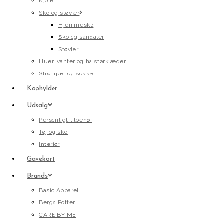
Kjoler
Sko og støvler
Hjemmesko
Sko og sandaler
Støvler
Huer, vanter og halstørklæder
Strømper og sokker
Kophylder
Udsalg
Personligt tilbehør
Tøj og sko
Interiør
Gavekort
Brands
Basic Apparel
Bergs Potter
CARE BY ME