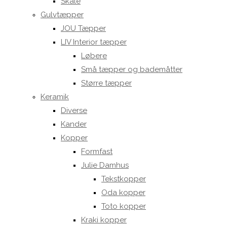
Skåle
Gulvtæpper
JOU Tæpper
LIV Interior tæpper
Løbere
Små tæpper og bademåtter
Større tæpper
Keramik
Diverse
Kander
Kopper
Formfast
Julie Damhus
Tekstkopper
Oda kopper
Toto kopper
Kraki kopper