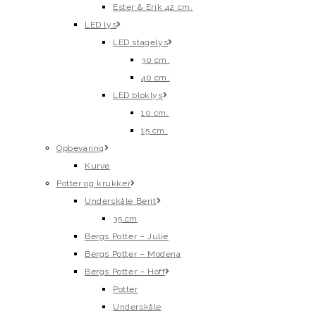
Ester & Erik 42 cm.
LED lys
LED stagelys
30 cm.
40 cm.
LED bloklys
10 cm.
15 cm.
Opbevaring
Kurve
Potter og krukker
Underskåle Berit
35 cm
Bergs Potter – Julie
Bergs Potter – Modena
Bergs Potter – Hoff
Potter
Underskåle