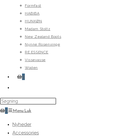
Formfast
HABIBA
HUNKØN
Madam Stoltz
New Zealand Boots
Nynne Rosenvinge
RE.ESSENCE
Vissevasse
Woden
0
Toggle
website
search
0
Menu
Luk
Nyheder
Accessories