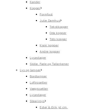
Kander
Kopper
Formfast
Julie Damhus
Tekstkopper
Oda kopper
Toto kopper
Kraki kopper
Andre kopper
Lysestager
Skåle, Fade og Tallerkener
Lys og lamper
Bordlamper
Loftrosetter
Vægrosetter
Lysestager
Stearinlys
Ester & Erik 32 cm.