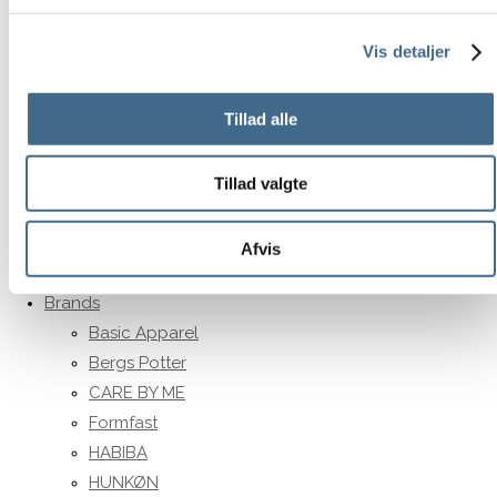
Sko og sandaler
Støvler
Vis detaljer
Huer, vanter og halstørklæder
Strømper og sokker
Tillad alle
Kophylder
Udsalg
Personligt tilbehør
Tillad valgte
Tøj og sko
Interiør
Afvis
Gavekort
Brands
Basic Apparel
Bergs Potter
CARE BY ME
Formfast
HABIBA
HUNKØN