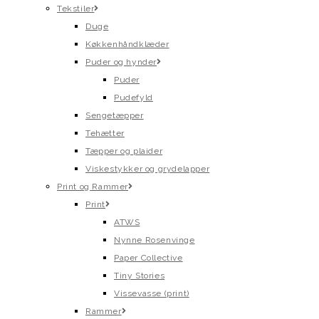
Tekstiler
Duge
Køkkenhåndklæder
Puder og hynder
Puder
Pudefyld
Sengetæpper
Tehætter
Tæpper og plaider
Viskestykker og grydelapper
Print og Rammer
Print
ATWS
Nynne Rosenvinge
Paper Collective
Tiny Stories
Vissevasse (print)
Rammer