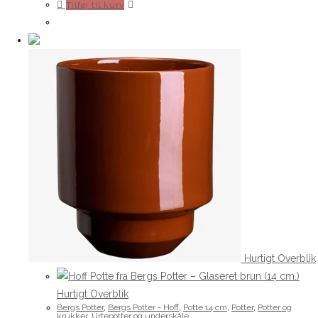
Tilføj til kurv
Hurtigt Overblik
Hurtigt Overblik
Bergs Potter
,
Bergs Potter - Hoff
,
Potte 14 cm
,
Potter
,
Potter og
krukker
,
Urtepotter og underskåle