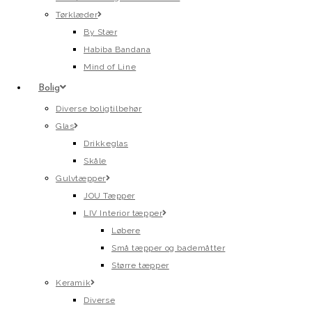
Tørklæder
By Stær
Habiba Bandana
Mind of Line
Bolig
Diverse boligtilbehør
Glas
Drikkeglas
Skåle
Gulvtæpper
JOU Tæpper
LIV Interior tæpper
Løbere
Små tæpper og bademåtter
Større tæpper
Keramik
Diverse