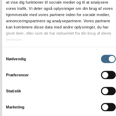
at vise dig funktioner til sociale medier og til at analysere
A3
vores trafik. Vi deler også oplysninger om din brug af vores
A4
hjemmeside med vores partnere inden for sociale medier,
Tøj og Fodtøj
annonceringspartnere og analysepartnere. Vores partnere
Overdele
kan kombinere disse data med andre oplysninger, du har
Bluser
givet dem, eller som de har indsamlet fra din brug af deres
tjenester.
Jakker og veste
Skjorter
Samtykkevalg
Toppe
Nødvendig
Trøjer
Underdele
Bukser
Præferencer
Nederdele
Shorts
Statistik
Kjoler
Sko og støvler
Marketing
Hjemmesko