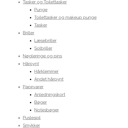
Tasker og Toilettasker
Punge
Toilettasker og makeup punge
Tasker
Briller
Læsebriller
Solbriller
Nøgleringe og pins
Hårpynt
Hårklemmer
Andet hårpynt
Papirvarer
Anledningskort
Bøger
Notesbøger
Puslespil
Smykker