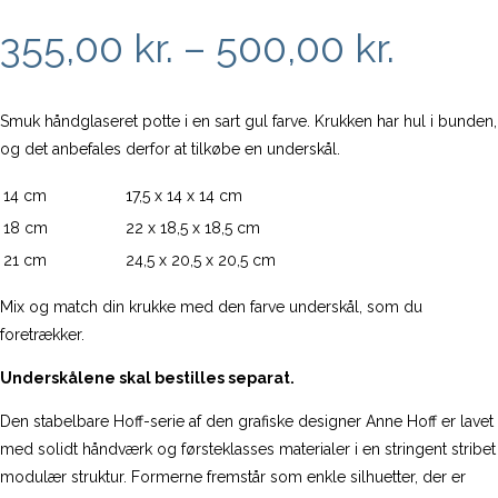
Prisin
355,00
kr.
–
500,00
kr.
355,00
til
Smuk håndglaseret potte i en sart gul farve. Krukken har hul i bunden,
og det anbefales derfor at tilkøbe en underskål.
500,0
14 cm
17,5 x 14 x 14 cm
18 cm
22 x 18,5 x 18,5 cm
21 cm
24,5 x 20,5 x 20,5 cm
Mix og match din krukke med den farve underskål, som du
foretrækker.
Underskålene skal bestilles separat.
Den
stabelbare Hoff-serie af den grafiske designer Anne Hoff er lavet
med solidt håndværk og førsteklasses materialer i en stringent stribet
modulær struktur. Formerne fremstår som enkle silhuetter, der er