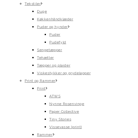
Tekstiler
Duge
Køkkenhåndklæder
Puder og hynder
Puder
Pudefyld
Sengetæpper
Tehætter
Tæpper og plaider
Viskestykker og grydelapper
Print og Rammer
Print
ATWS
Nynne Rosenvinge
Paper Collective
Tiny Stories
Vissevasse (print)
Rammer