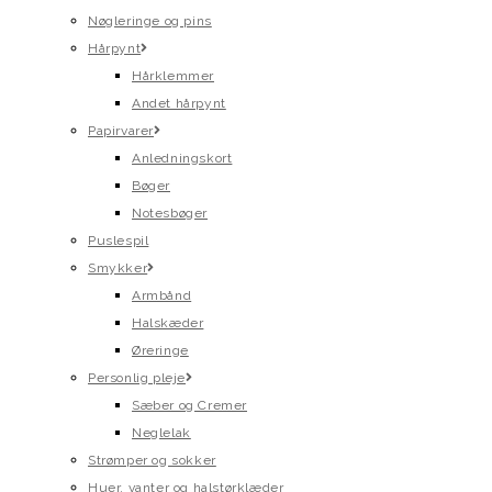
Nøgleringe og pins
Hårpynt
Hårklemmer
Andet hårpynt
Papirvarer
Anledningskort
Bøger
Notesbøger
Puslespil
Smykker
Armbånd
Halskæder
Øreringe
Personlig pleje
Sæber og Cremer
Neglelak
Strømper og sokker
Huer, vanter og halstørklæder