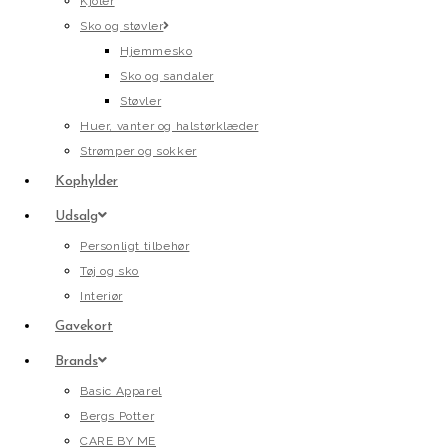
Kjoler
Sko og støvler
Hjemmesko
Sko og sandaler
Støvler
Huer, vanter og halstørklæder
Strømper og sokker
Kophylder
Udsalg
Personligt tilbehør
Tøj og sko
Interiør
Gavekort
Brands
Basic Apparel
Bergs Potter
CARE BY ME