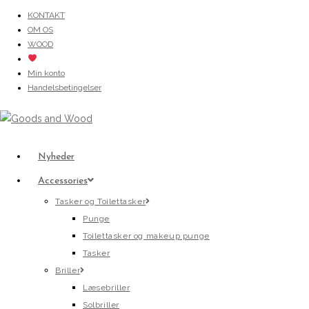
Skip
KONTAKT
OM OS
to
WOOD
content
Min konto
Handelsbetingelser
Nyheder
Accessories
Tasker og Toilettasker
Punge
Toilettasker og makeup punge
Tasker
Briller
Læsebriller
Solbriller