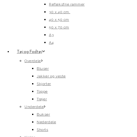
Refleksfrie rammer
30 x 40 cm.
40 x 50 cm
50 x 70 cm
A3
A4
Tøj og Fodtøj
Overdele
Bluser
Jakker og veste
Skjorter
Toppe
Trøjer
Underdele
Bukser
Nederdele
Shorts