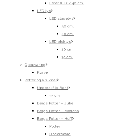
Ester & Erik 42 cm.
LED lys
LED stagelys
30 cm.
40 cm.
LED bloklys
10 cm.
15 cm.
Opbevaring
Kurve
Potter og krukker
Underskåle Berit
35 cm
Bergs Potter – Julie
Bergs Potter – Modena
Bergs Potter – Hoff
Potter
Underskåle