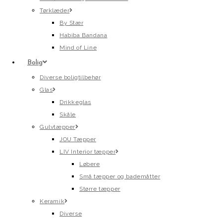
Tørklæder
By Stær
Habiba Bandana
Mind of Line
Bolig
Diverse boligtilbehør
Glas
Drikkeglas
Skåle
Gulvtæpper
JOU Tæpper
LIV Interior tæpper
Løbere
Små tæpper og bademåtter
Større tæpper
Keramik
Diverse