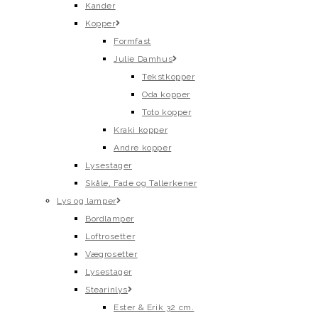
Kander
Kopper
Formfast
Julie Damhus
Tekstkopper
Oda kopper
Toto kopper
Kraki kopper
Andre kopper
Lysestager
Skåle, Fade og Tallerkener
Lys og lamper
Bordlamper
Loftrosetter
Vægrosetter
Lysestager
Stearinlys
Ester & Erik 32 cm.