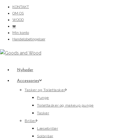
Skip
KONTAKT
to
OM OS
content
WOOD
❤️
Min konto
Handelsbetingelser
Nyheder
Accessories
Tasker og Toilettasker
Punge
Toilettasker og makeup punge
Tasker
Briller
Læsebriller
Solbriller