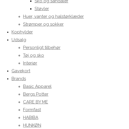
Sko og sandaler
Støvler
Huer, vanter og halstørklæder
Strømper og sokker
Kophylder
Udsalg
Personligt tilbehør
Tøj og sko
Interiør
Gavekort
Brands
Basic Apparel
Bergs Potter
CARE BY ME
Formfast
HABIBA
HUNKØN