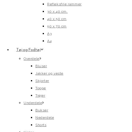
Refleksfrie rammer
30 x 40 cm.
40 x 50 cm
50 x 70 cm
A3
A4
Tøj og Fodtøj
Overdele
Bluser
Jakker og veste
Skjorter
Toppe
Trøjer
Underdele
Bukser
Nederdele
Shorts