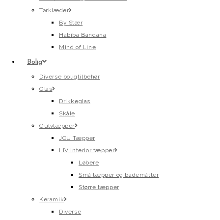
Tørklæder
By Stær
Habiba Bandana
Mind of Line
Bolig
Diverse boligtilbehør
Glas
Drikkeglas
Skåle
Gulvtæpper
JOU Tæpper
LIV Interior tæpper
Løbere
Små tæpper og bademåtter
Større tæpper
Keramik
Diverse