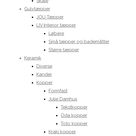
Skåle
Gulvtæpper
JOU Tæpper
LIV Interior tæpper
Løbere
Små tæpper og bademåtter
Større tæpper
Keramik
Diverse
Kander
Kopper
Formfast
Julie Damhus
Tekstkopper
Oda kopper
Toto kopper
Kraki kopper