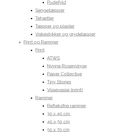
Pudefyld
Sengetæpper
Tehætter
Tæpper og plaider
Viskestykker og grydelapper
Print og Rammer
Print
ATWS
Nynne Rosenvinge
Paper Collective
Tiny Stories
Vissevasse (print)
Rammer
Refleksfrie rammer
30 x 40 cm.
40 x 50 cm
50 x 70 cm