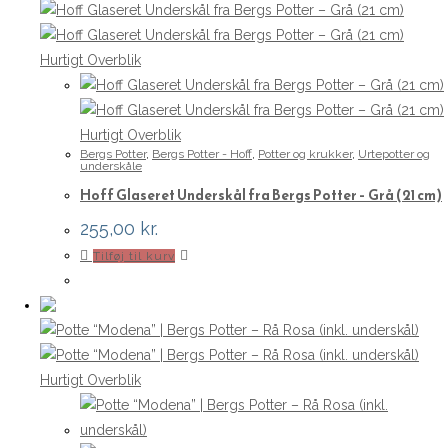
flere
varianter.
Mulighederne
Hurtigt Overblik
kan
vælges
på
Hurtigt Overblik
Bergs Potter
,
Bergs Potter - Hoff
,
Potter og krukker
,
Urtepotter og
varesiden
underskåle
Hoff Glaseret Underskål fra Bergs Potter – Grå (21 cm)
255,00
kr.
Tilføj til kurv
Hurtigt Overblik