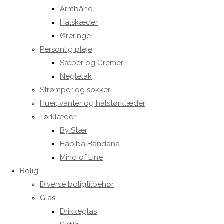
Armbånd
Halskæder
Øreringe
Personlig pleje
Sæber og Cremer
Neglelak
Strømper og sokker
Huer, vanter og halstørklæder
Tørklæder
By Stær
Habiba Bandana
Mind of Line
Bolig
Diverse boligtilbehør
Glas
Drikkeglas