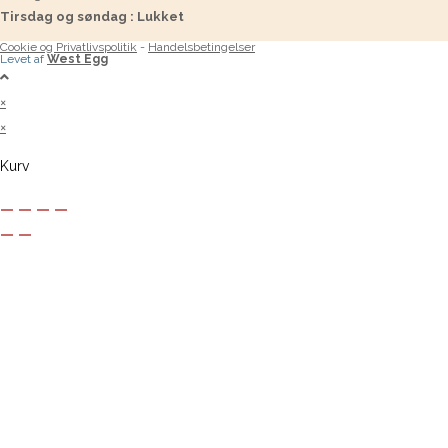
Tirsdag og søndag : Lukket
Cookie og Privatlivspolitik
-
Handelsbetingelser
Levet af
West Egg
×
×
Kurv