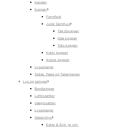
Kander
Kopper
Formfast
Julie Damhus
Tekstkopper
Oda kopper
Toto kopper
Kraki kopper
Andre kopper
Lysestager
Skåle, Fade og Tallerkener
Lys og lamper
Bordlamper
Loftrosetter
Vægrosetter
Lysestager
Stearinlys
Ester & Erik 32 cm.