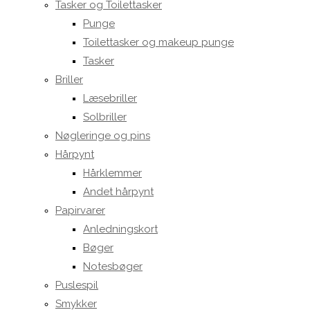
Tasker og Toilettasker
Punge
Toilettasker og makeup punge
Tasker
Briller
Læsebriller
Solbriller
Nøgleringe og pins
Hårpynt
Hårklemmer
Andet hårpynt
Papirvarer
Anledningskort
Bøger
Notesbøger
Puslespil
Smykker