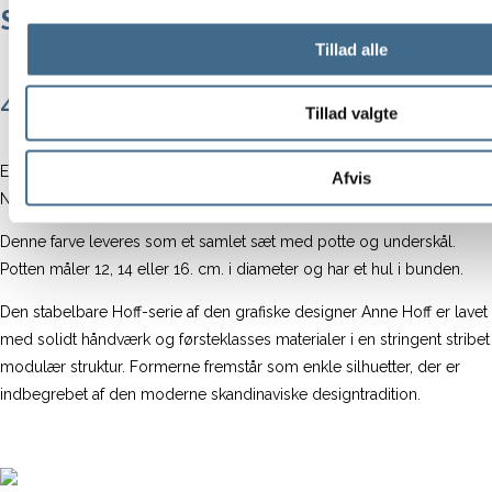
Sapphire Blå
Tillad alle
Prisi
400,00
kr.
–
600,00
kr.
Tillad valgte
400,0
til
En af de nyeste farver i Hoff serien i en dyb og mørkeblå farve.
Afvis
Nærmets som en midnatshimmel.
600,0
Denne farve leveres som et samlet sæt med potte og underskål.
Potten måler 12, 14 eller 16. cm. i diameter og har et hul i bunden.
Den
stabelbare Hoff-serie af den grafiske designer Anne Hoff er lavet
med solidt håndværk og førsteklasses materialer i en stringent stribet
modulær struktur. Formerne fremstår som enkle silhuetter, der er
indbegrebet af den moderne skandinaviske designtradition.