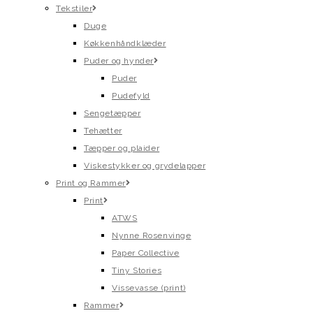
Tekstiler
Duge
Køkkenhåndklæder
Puder og hynder
Puder
Pudefyld
Sengetæpper
Tehætter
Tæpper og plaider
Viskestykker og grydelapper
Print og Rammer
Print
ATWS
Nynne Rosenvinge
Paper Collective
Tiny Stories
Vissevasse (print)
Rammer