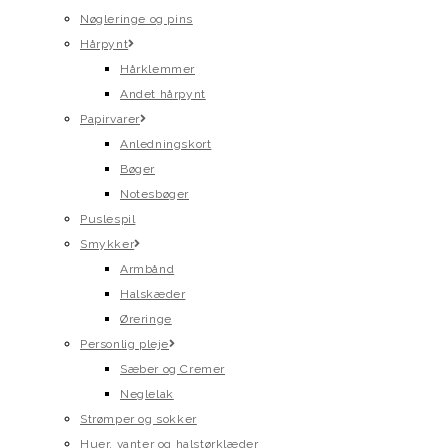
Nøgleringe og pins
Hårpynt
Hårklemmer
Andet hårpynt
Papirvarer
Anledningskort
Bøger
Notesbøger
Puslespil
Smykker
Armbånd
Halskæder
Øreringe
Personlig pleje
Sæber og Cremer
Neglelak
Strømper og sokker
Huer, vanter og halstørklæder