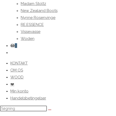
Madam Stoltz
New Zealand Boots
Nynne Rosenvinge
RE.ESSENCE
Vissevasse
Woden
0
Toggle
website
KONTAKT
search
OM OS
WOOD
❤️
Min konto
Handelsbetingelser