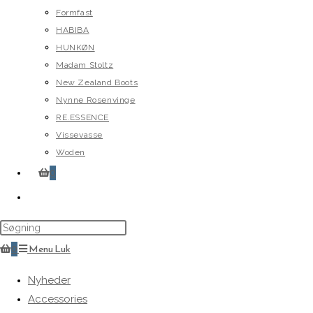
Formfast
HABIBA
HUNKØN
Madam Stoltz
New Zealand Boots
Nynne Rosenvinge
RE.ESSENCE
Vissevasse
Woden
0
Toggle
website
search
0
Menu
Luk
Nyheder
Accessories