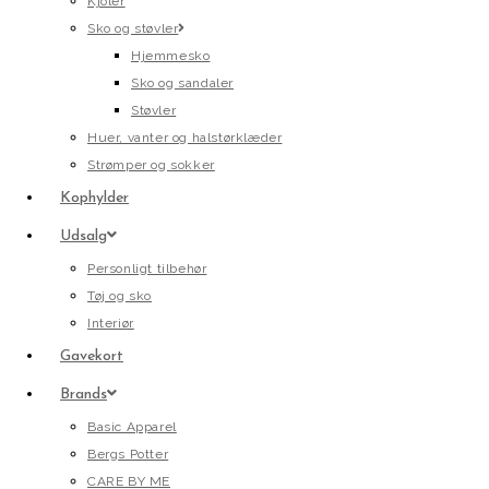
Kjoler
Sko og støvler
Hjemmesko
Sko og sandaler
Støvler
Huer, vanter og halstørklæder
Strømper og sokker
Kophylder
Udsalg
Personligt tilbehør
Tøj og sko
Interiør
Gavekort
Brands
Basic Apparel
Bergs Potter
CARE BY ME