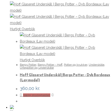
Hurtigt Overblik
Hurtigt Overblik
Bergs Potter
,
Bergs Potter - Hoff
,
Potter og krukker
,
Underskåle
,
Urtepotter og underskåle
Hoff Glaseret Underskål | Bergs Potter – Dyb Bordeaux
(Lav model)
360,00
kr.
Dette
Vælg muligheder
vare
har