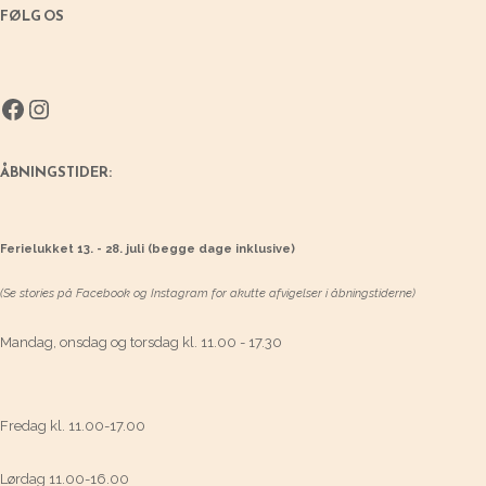
FØLG OS
Facebook
Instagram
ÅBNINGSTIDER:
Ferielukket 13. - 28. juli (begge dage inklusive)
(Se stories på Facebook og Instagram for akutte afvigelser i åbningstiderne)
Mandag, onsdag og torsdag kl. 11.00 - 17.30
Fredag kl. 11.00-17.00
Lørdag 11.00-16.00