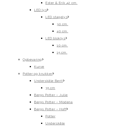
Ester & Erik 42 cm.
LED lys
LED stagelys
30 cm.
40 cm.
LED bloklys
10 cm.
15 cm.
Opbevaring
Kurve
Potter og krukker
Underskåle Berit
35 cm
Bergs Potter – Julie
Bergs Potter – Modena
Bergs Potter – Hoff
Potter
Underskåle