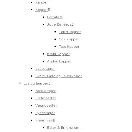
Kander
Kopper
Formfast
Julie Damhus
Tekstkopper
Oda kopper
Toto kopper
Kraki kopper
Andre kopper
Lysestager
Skåle, Fade og Tallerkener
Lys og lamper
Bordlamper
Loftrosetter
Vægrosetter
Lysestager
Stearinlys
Ester & Erik 32 cm.