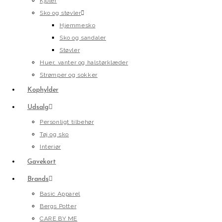
Kjoler
Sko og støvler
Hjemmesko
Sko og sandaler
Støvler
Huer, vanter og halstørklæder
Strømper og sokker
Kophylder
Udsalg
Personligt tilbehør
Tøj og sko
Interiør
Gavekort
Brands
Basic Apparel
Bergs Potter
CARE BY ME