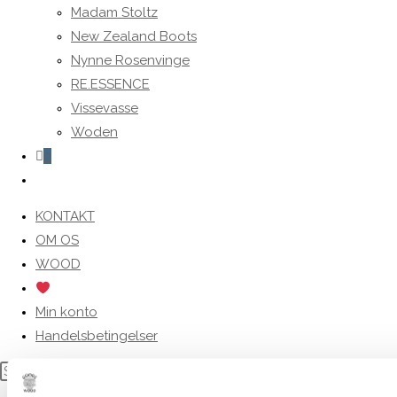
Madam Stoltz
New Zealand Boots
Nynne Rosenvinge
RE.ESSENCE
Vissevasse
Woden
0
Toggle
website
KONTAKT
search
OM OS
WOOD
Min konto
Handelsbetingelser