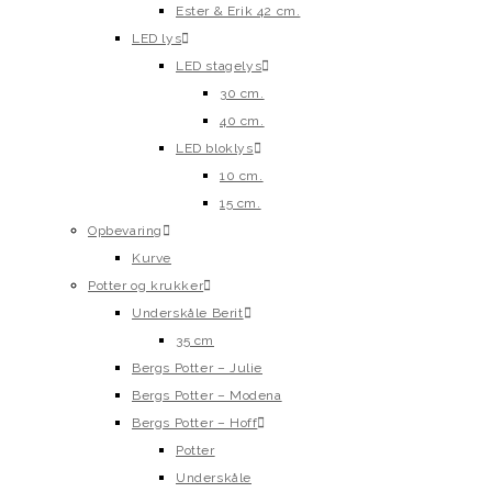
Ester & Erik 42 cm.
LED lys
LED stagelys
30 cm.
40 cm.
LED bloklys
10 cm.
15 cm.
Opbevaring
Kurve
Potter og krukker
Underskåle Berit
35 cm
Bergs Potter – Julie
Bergs Potter – Modena
Bergs Potter – Hoff
Potter
Underskåle