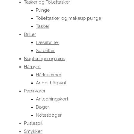
Tasker og Toilettasker
Punge
Toilettasker og makeup punge
Tasker
Briller
Læsebriller
Solbriller
Nøgleringe og pins
Hårpynt
Hårklemmer
Andet hårpynt
Papirvarer
Anledningskort
Bøger
Notesbøger
Puslespil
Smykker