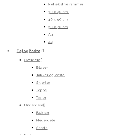
Refleksfrie rammer
30 x 40 cm.
40 x 50 cm
50 x 70 cm
A3
A4
Tøj og Fodtøj
Overdele
Bluser
Jakker og veste
Skjorter
Toppe
Trøjer
Underdele
Bukser
Nederdele
Shorts