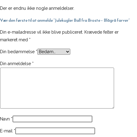
Blågrå
farver
Der er endnu ikke nogle anmeldelser.
antal
Vær den første til at anmelde “Julekugler Ball fra Broste – Blågrå farver”
Din e-mailadresse vil ikke blive publiceret.
Krævede felter er
markeret med
*
Din bedømmelse
*
Din anmeldelse
*
Navn
*
E-mail
*