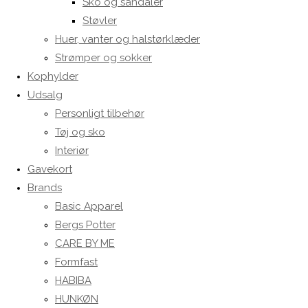
Sko og sandaler
Støvler
Huer, vanter og halstørklæder
Strømper og sokker
Kophylder
Udsalg
Personligt tilbehør
Tøj og sko
Interiør
Gavekort
Brands
Basic Apparel
Bergs Potter
CARE BY ME
Formfast
HABIBA
HUNKØN