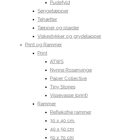
Pudefyld
Sengetæpper
Tehætter
Tæpper og plaider
Viskestykker og grydelapper
Print og Rammer
Print
ATWS
Nynne Rosenvinge
Paper Collective
Tiny Stories
Vissevasse (print)
Rammer
Refleksfrie rammer
30 x 40 cm.
40 x 50 cm
50 x 70 cm