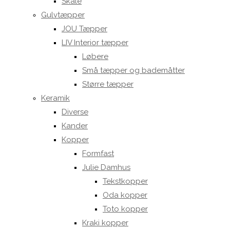
Skåle
Gulvtæpper
JOU Tæpper
LIV Interior tæpper
Løbere
Små tæpper og bademåtter
Større tæpper
Keramik
Diverse
Kander
Kopper
Formfast
Julie Damhus
Tekstkopper
Oda kopper
Toto kopper
Kraki kopper