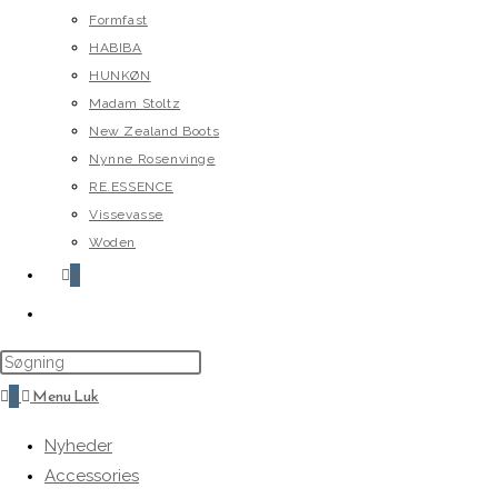
Formfast
HABIBA
HUNKØN
Madam Stoltz
New Zealand Boots
Nynne Rosenvinge
RE.ESSENCE
Vissevasse
Woden
0
Toggle
website
search
0
Menu
Luk
Nyheder
Accessories