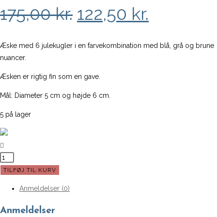
Den
Den
175,00
kr.
122,50
kr.
oprindelige
aktuelle
pris
pris
Æske med 6 julekugler i en farvekombination med blå, grå og brune
nuancer.
var:
er:
Æsken er rigtig fin som en gave.
175,00 kr..
122,50 kr.
Mål: Diameter 5 cm og højde 6 cm.
5 på lager
Julekugler
Ball
TILFØJ TIL KURV
fra
Anmeldelser (0)
Broste
-
Anmeldelser