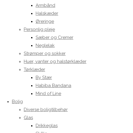
Armbånd
Halskæder
Øreringe
Personlig pleje
Sæber og Cremer
Neglelak
Strømper og sokker
Huer, vanter og halstørklæder
Tørklæder
By Stær
Habiba Bandana
Mind of Line
Bolig
Diverse boligtilbehør
Glas
Drikkeglas