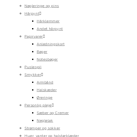
Nøgleringe og pins
Hårpynt
Hårklemmer
Andet hårpynt
Papirvarer
Anledningskort
Bøger
Notesbøger
Puslespil
Smykker
Armbånd
Halskæder
Øreringe
Personlig pleje
Sæber og Cremer
Neglelak
Strømper og sokker
Huer, vanter og halstørklæder