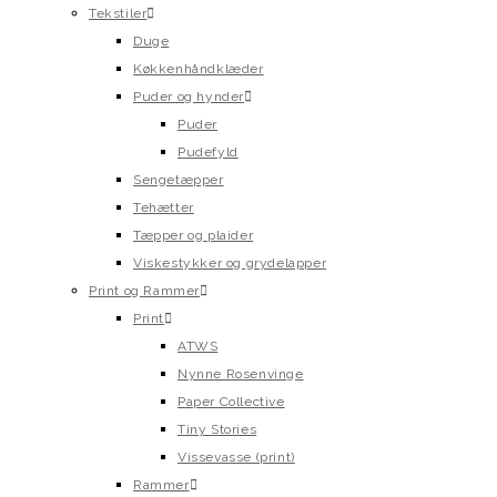
Tekstiler
Duge
Køkkenhåndklæder
Puder og hynder
Puder
Pudefyld
Sengetæpper
Tehætter
Tæpper og plaider
Viskestykker og grydelapper
Print og Rammer
Print
ATWS
Nynne Rosenvinge
Paper Collective
Tiny Stories
Vissevasse (print)
Rammer