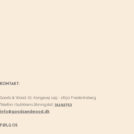
Mulighederne
kan
vælges
på
varesiden
KONTAKT:
Goods & Wood, Gl. Kongevej 149 - 1850 Frederiksberg
Telefon i butikkens åbningstid:
31192753
info@goodsandwood.dk
FØLG OS