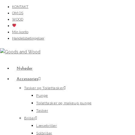
Skip
KONTAKT
OM OS
to
WOOD
content
Min konto
Handelsbetingelser
Nyheder
Accessories
Tasker og Toilettasker
Punge
Toilettasker og makeup punge
Tasker
Briller
Læsebriller
Solbriller