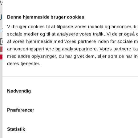
Valgt:
Julekugler Ball fra Broste…
Denne hjemmeside bruger cookies
Vi bruger cookies til at tilpasse vores indhold og annoncer, til 
Den
Den
175,00
kr.
122,50
kr.
sociale medier og til at analysere vores trafik. Vi deler også
oprindelige
aktuelle
af vores hjemmeside med vores partnere inden for sociale m
Julekugler
pris
pris
annonceringspartnere og analysepartnere. Vores partnere k
Ball
Tilføj til kurv
var:
er:
med andre oplysninger, du har givet dem, eller som de har in
fra
-30%
175,00 kr..
122,50 kr..
deres tjenester.
Broste
Forrige produkt
-
Blågrå
Næste produkt
Samtykkevalg
farver
Nødvendig
antal
Præferencer
Statistik