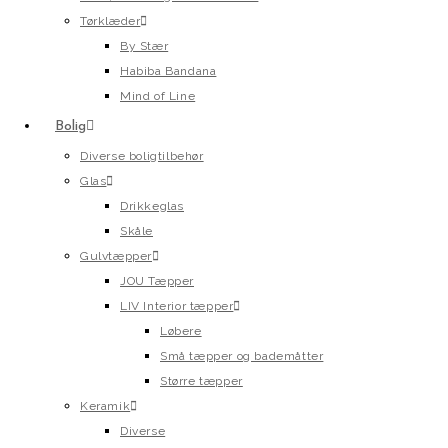
Tørklæder
By Stær
Habiba Bandana
Mind of Line
Bolig
Diverse boligtilbehør
Glas
Drikkeglas
Skåle
Gulvtæpper
JOU Tæpper
LIV Interior tæpper
Løbere
Små tæpper og bademåtter
Større tæpper
Keramik
Diverse