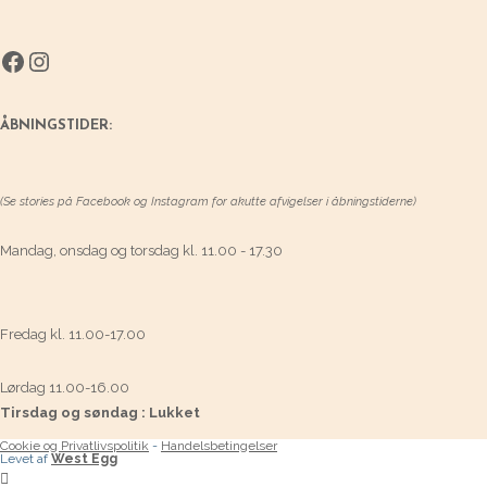
Facebook
Instagram
ÅBNINGSTIDER:
(Se stories på Facebook og Instagram for akutte afvigelser i åbningstiderne)
Mandag, onsdag og torsdag kl. 11.00 - 17.30
Fredag kl. 11.00-17.00
Lørdag 11.00-16.00
Tirsdag og søndag : Lukket
Cookie og Privatlivspolitik
-
Handelsbetingelser
Levet af
West Egg