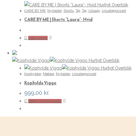
Hurtigt Overblik
CARE BY ME
,
Nyheder
,
Shorts
,
Tøj
,
Tøj
,
Udsalg
,
Uncategorized
CARE BY ME | Shorts “Laura”- Hvid
Læs mere
Hurtigt Overblik
Hurtigt Overblik
Kophylder
,
Møbler
,
Nyheder
,
Uncategorized
Kophylde Viggo
999,00
kr.
Dette
Vælg muligheder
vare
har
flere
varianter.