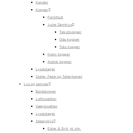
Kander
Kopper
Formfast
Julie Damhus
Tekstkopper
Oda kopper
Toto kopper
Kraki kopper
Andre kopper
Lysestager
Skåle, Fade og Tallerkener
Lys og lamper
Bordlamper
Loftrosetter
Vægrosetter
Lysestager
Stearinlys
Ester & Erik 32 cm.