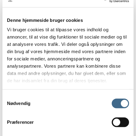
Andre kopper
Lysestager
Denne hjemmeside bruger cookies
Skåle, Fade og Tallerkener
Lys og lamper
Vi bruger cookies til at tilpasse vores indhold og
Bordlamper
annoncer, til at vise dig funktioner til sociale medier og til
at analysere vores trafik. Vi deler også oplysninger om
Loftrosetter
din brug af vores hjemmeside med vores partnere inden
Vægrosetter
for sociale medier, annonceringspartnere og
Lysestager
analysepartnere. Vores partnere kan kombinere disse
Stearinlys
data med andre oplysninger, du har givet dem, eller som
Ester & Erik 32 cm.
de har indsamlet fra din brug af deres tjenester.
Ester & Erik 42 cm.
LED lys
Samtykkevalg
LED stagelys
Nødvendig
30 cm.
40 cm.
Præferencer
LED bloklys
10 cm.