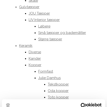
Skåle
Gulvtæpper
JOU Tæpper
LIV Interior tæpper
Løbere
Små tæpper og bademåtter
Større tæpper
Keramik
Diverse
Kander
Kopper
Formfast
Julie Damhus
Tekstkopper
Oda kopper
Toto kopper
Kraki kopper