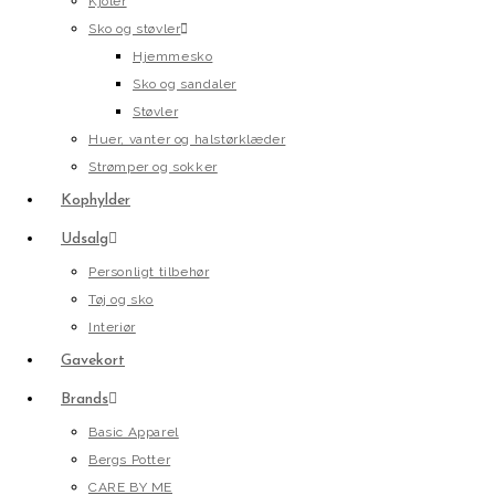
Kjoler
Sko og støvler
Hjemmesko
Sko og sandaler
Støvler
Huer, vanter og halstørklæder
Strømper og sokker
Kophylder
Udsalg
Personligt tilbehør
Tøj og sko
Interiør
Gavekort
Brands
Basic Apparel
Bergs Potter
CARE BY ME