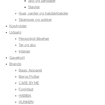
Sko og sandaler
Støvler
Huer, vanter og halstørklæder
Strømper og sokker
Kophylder
Udsalg
Personligt tilbehør
Tøj og sko
Interiør
Gavekort
Brands
Basic Apparel
Bergs Potter
CARE BY ME
Formfast
HABIBA
HUNKØN