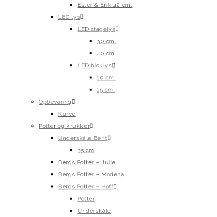
Ester & Erik 42 cm.
LED lys
LED stagelys
30 cm.
40 cm.
LED bloklys
10 cm.
15 cm.
Opbevaring
Kurve
Potter og krukker
Underskåle Berit
35 cm
Bergs Potter – Julie
Bergs Potter – Modena
Bergs Potter – Hoff
Potter
Underskåle