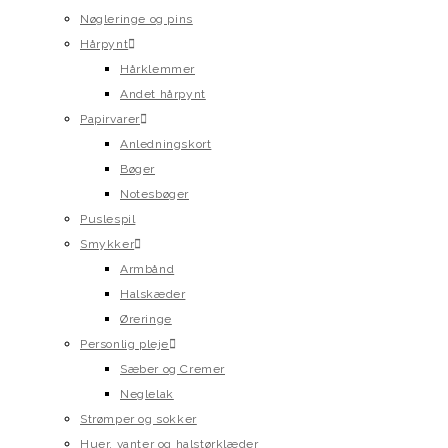
Nøgleringe og pins
Hårpynt
Hårklemmer
Andet hårpynt
Papirvarer
Anledningskort
Bøger
Notesbøger
Puslespil
Smykker
Armbånd
Halskæder
Øreringe
Personlig pleje
Sæber og Cremer
Neglelak
Strømper og sokker
Huer, vanter og halstørklæder