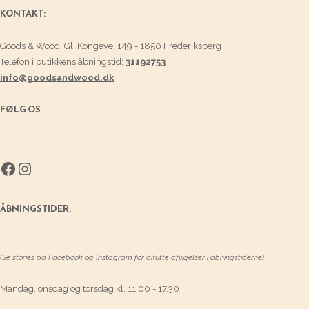
KONTAKT:
Goods & Wood, Gl. Kongevej 149 - 1850 Frederiksberg
Telefon i butikkens åbningstid:
31192753
info@goodsandwood.dk
FØLG OS
Facebook
Instagram
ÅBNINGSTIDER:
(Se stories på Facebook og Instagram for akutte afvigelser i åbningstiderne)
Mandag, onsdag og torsdag kl. 11.00 - 17.30