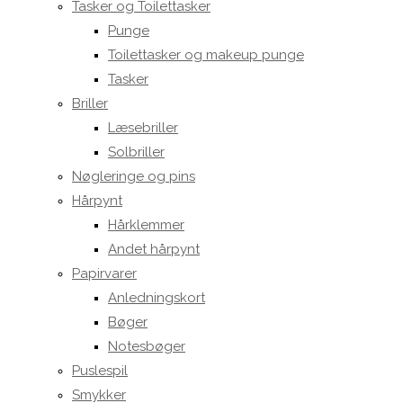
Tasker og Toilettasker
Punge
Toilettasker og makeup punge
Tasker
Briller
Læsebriller
Solbriller
Nøgleringe og pins
Hårpynt
Hårklemmer
Andet hårpynt
Papirvarer
Anledningskort
Bøger
Notesbøger
Puslespil
Smykker