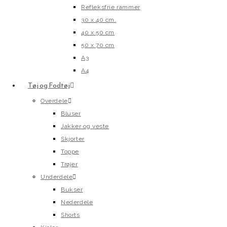
Refleksfrie rammer
30 x 40 cm.
40 x 50 cm
50 x 70 cm
A3
A4
Tøj og Fodtøj
Overdele
Bluser
Jakker og veste
Skjorter
Toppe
Trøjer
Underdele
Bukser
Nederdele
Shorts