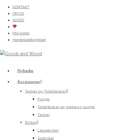
Skip
KONTAKT
OM OS
to
WOOD
content
Min konto
Handelsbetingelser
Nyheder
Accessories
Tasker og Toilettasker
Punge
Toilettasker og makeup punge
Tasker
Briller
Læsebriller
Solbriller