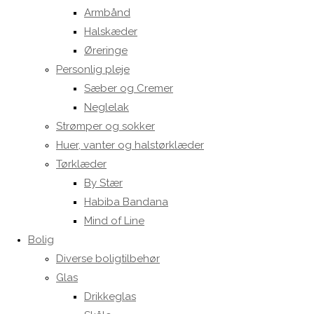
Armbånd
Halskæder
Øreringe
Personlig pleje
Sæber og Cremer
Neglelak
Strømper og sokker
Huer, vanter og halstørklæder
Tørklæder
By Stær
Habiba Bandana
Mind of Line
Bolig
Diverse boligtilbehør
Glas
Drikkeglas