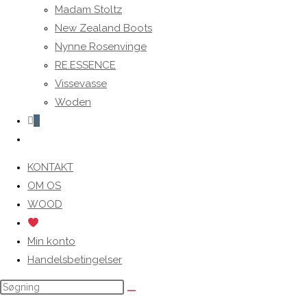
Madam Stoltz
New Zealand Boots
Nynne Rosenvinge
RE.ESSENCE
Vissevasse
Woden
0
Toggle
website
KONTAKT
search
OM OS
WOOD
Min konto
Handelsbetingelser