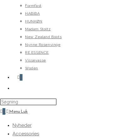
Formfast
HABIBA
HUNKØN
Madam Stoltz
New Zealand Boots
Nynne Rosenvinge
RE.ESSENCE
Vissevasse
Woden
0
Toggle
website
search
0
Menu
Luk
Nyheder
Accessories