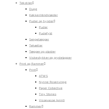
Tekstiler
Duge
Køkkenhåndklæder
Puder og hynder
Puder
Pudefyld
Sengetæpper
Tehætter
Tæpper og plaider
Viskestykker og grydelapper
Print og Rammer
Print
ATWS
Nynne Rosenvinge
Paper Collective
Tiny Stories
Vissevasse (print)
Rammer