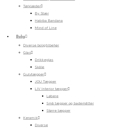
Tørklæder
By Stær
Habiba Bandana
Mind of Line
Bolig
Diverse boligtilbehør
Glas
Drikkeglas
Skåle
Gulvtæpper
JOU Tæpper
LIV Interior tæpper
Løbere
Små tæpper og bademåtter
Større tæpper
Keramik
Diverse