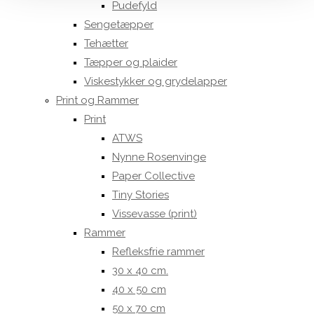
Pudefyld
Sengetæpper
Tehætter
Tæpper og plaider
Viskestykker og grydelapper
Print og Rammer
Print
ATWS
Nynne Rosenvinge
Paper Collective
Tiny Stories
Vissevasse (print)
Rammer
Refleksfrie rammer
30 x 40 cm.
40 x 50 cm
50 x 70 cm