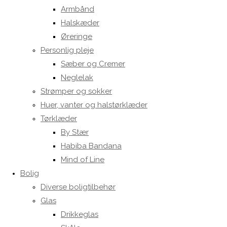
Armbånd
Halskæder
Øreringe
Personlig pleje
Sæber og Cremer
Neglelak
Strømper og sokker
Huer, vanter og halstørklæder
Tørklæder
By Stær
Habiba Bandana
Mind of Line
Bolig
Diverse boligtilbehør
Glas
Drikkeglas