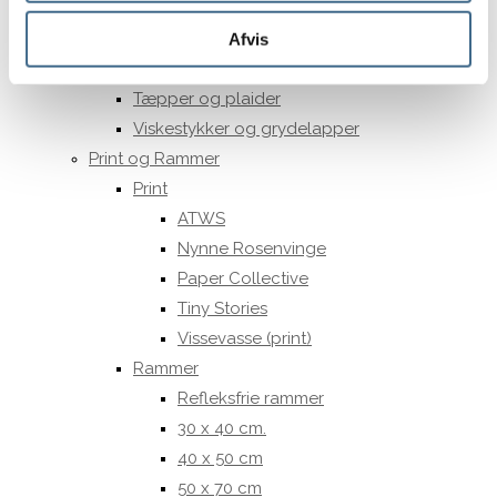
Pudefyld
Sengetæpper
Afvis
Tehætter
Tæpper og plaider
Viskestykker og grydelapper
Print og Rammer
Print
ATWS
Nynne Rosenvinge
Paper Collective
Tiny Stories
Vissevasse (print)
Rammer
Refleksfrie rammer
30 x 40 cm.
40 x 50 cm
50 x 70 cm