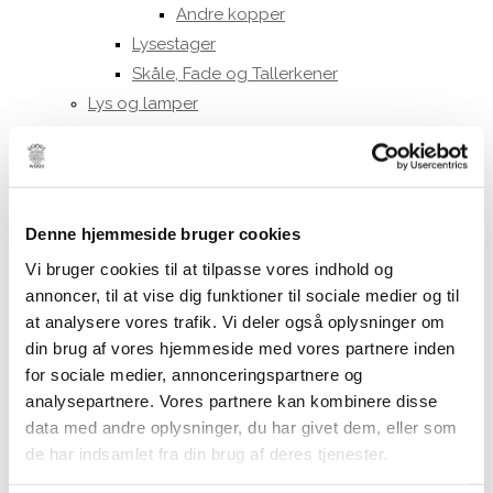
Andre kopper
Lysestager
Skåle, Fade og Tallerkener
Lys og lamper
Bordlamper
Loftrosetter
Vægrosetter
Lysestager
Denne hjemmeside bruger cookies
Stearinlys
Vi bruger cookies til at tilpasse vores indhold og
Ester & Erik 32 cm.
annoncer, til at vise dig funktioner til sociale medier og til
Ester & Erik 42 cm.
at analysere vores trafik. Vi deler også oplysninger om
LED lys
din brug af vores hjemmeside med vores partnere inden
LED stagelys
for sociale medier, annonceringspartnere og
30 cm.
analysepartnere. Vores partnere kan kombinere disse
data med andre oplysninger, du har givet dem, eller som
40 cm.
de har indsamlet fra din brug af deres tjenester.
LED bloklys
10 cm.