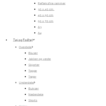
Refleksfrie rammer
30 x 40 cm.
40 x 50 cm
50 x 70 cm
A3
A4
Tøj og Fodtøj
Overdele
Bluser
Jakker og veste
Skjorter
Toppe
Trøjer
Underdele
Bukser
Nederdele
Shorts