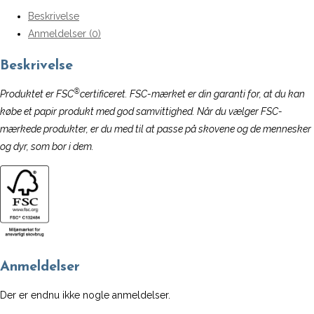
VISSEVASSE
Beskrivelse
(15
Anmeldelser (0)
x
21
Beskrivelse
cm)
®
antal
Produktet er FSC
certificeret. FSC-mærket er din garanti for, at du kan
købe et papir produkt med god samvittighed. Når du vælger FSC-
mærkede produkter, er du med til at passe på skovene og de mennesker
og dyr, som bor i dem.
Anmeldelser
Der er endnu ikke nogle anmeldelser.