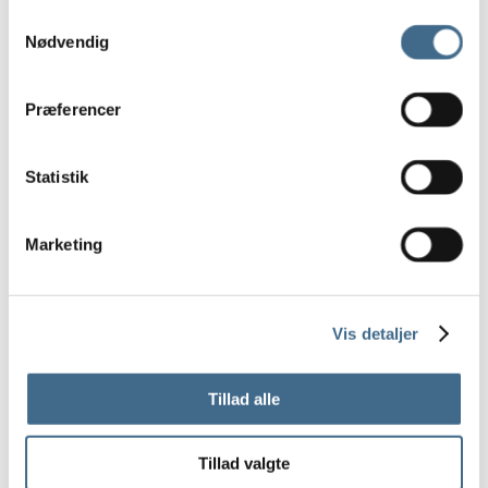
Samtykkevalg
15 cm.
Nødvendig
Opbevaring
Kurve
Præferencer
Potter og krukker
Underskåle Berit
35 cm
Statistik
Bergs Potter – Julie
Bergs Potter – Modena
Marketing
Bergs Potter – Hoff
Potter
Underskåle
Vis detaljer
Tekstiler
Duge
Tillad alle
Køkkenhåndklæder
Puder og hynder
Tillad valgte
Puder