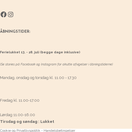
Facebook
Instagram
ÅBNINGSTIDER:
Ferielukket 13. - 28. juli (begge dage inklusive)
(Se stories på Facebook og Instagram for akutte afvigelser i åbningstiderne)
Mandag, onsdag og torsdag kl. 11.00 - 17.30
Fredag kl. 11.00-17.00
Lørdag 11.00-16.00
Tirsdag og søndag : Lukket
Cookie og Privatlivspolitik
-
Handelsbetingelser