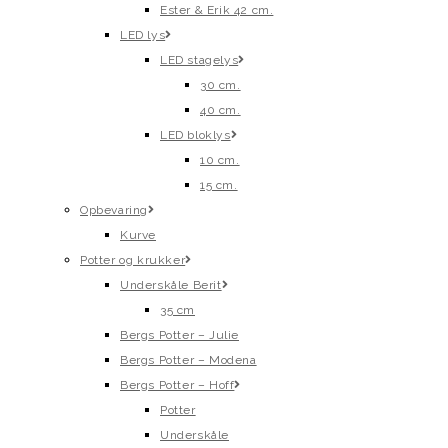
Ester & Erik 42 cm.
LED lys
LED stagelys
30 cm.
40 cm.
LED bloklys
10 cm.
15 cm.
Opbevaring
Kurve
Potter og krukker
Underskåle Berit
35 cm
Bergs Potter – Julie
Bergs Potter – Modena
Bergs Potter – Hoff
Potter
Underskåle