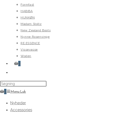
Formfast
HABIBA
HUNKØN
Madam Stoltz
New Zealand Boots
Nynne Rosenvinge
RE.ESSENCE
Vissevasse
Woden
0
Toggle
website
search
0
Menu
Luk
Nyheder
Accessories