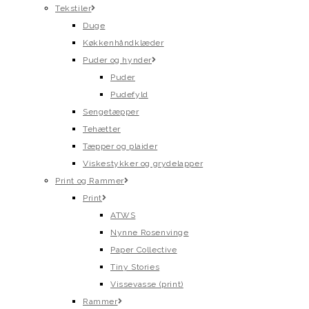
Tekstiler
Duge
Køkkenhåndklæder
Puder og hynder
Puder
Pudefyld
Sengetæpper
Tehætter
Tæpper og plaider
Viskestykker og grydelapper
Print og Rammer
Print
ATWS
Nynne Rosenvinge
Paper Collective
Tiny Stories
Vissevasse (print)
Rammer