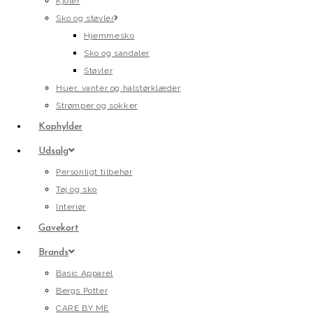
Kjoler
Sko og støvler
Hjemmesko
Sko og sandaler
Støvler
Huer, vanter og halstørklæder
Strømper og sokker
Kophylder
Udsalg
Personligt tilbehør
Tøj og sko
Interiør
Gavekort
Brands
Basic Apparel
Bergs Potter
CARE BY ME