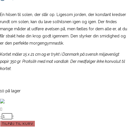
En hilsen til solen, der står op. Ligesom jorden, der konstant kredser
rundt om solen, kan du lave solhilsnen igen og igen. Der findes
mange måder at udføre øvelsen på, men fælles for dem alle er, at du
får strakt hele din krop godt igennem. Den styrker din smidighed og
er den perfekte morgengymnastik.
Kortet måler 15 x 21 cm og er trykt i Danmark på svensk miljøvenligt
papir 350 gr. Profisilk med mat vandlak. Der medfølger ikke konvolut til
kortet.
10 på lager
Kort
-
+
fra
TILFØJ TIL KURV