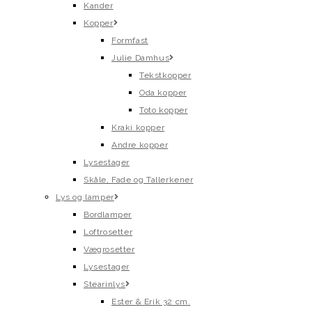
Kander
Kopper
Formfast
Julie Damhus
Tekstkopper
Oda kopper
Toto kopper
Kraki kopper
Andre kopper
Lysestager
Skåle, Fade og Tallerkener
Lys og lamper
Bordlamper
Loftrosetter
Vægrosetter
Lysestager
Stearinlys
Ester & Erik 32 cm.