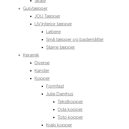
Skåle
Gulvtæpper
JOU Tæpper
LIV Interior tæpper
Løbere
Små tæpper og bademåtter
Større tæpper
Keramik
Diverse
Kander
Kopper
Formfast
Julie Damhus
Tekstkopper
Oda kopper
Toto kopper
Kraki kopper