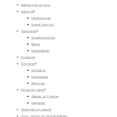
Nøgleringe og pins
Hårpynt
Hårklemmer
Andet hårpynt
Papirvarer
Anledningskort
Bøger
Notesbøger
Puslespil
Smykker
Armbånd
Halskæder
Øreringe
Personlig pleje
Sæber og Cremer
Neglelak
Strømper og sokker
Huer, vanter og halstørklæder