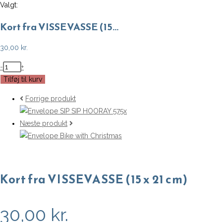
Valgt:
Kort fra VISSEVASSE (15…
30,00
kr.
Kort
-
+
fra
Tilføj til kurv
VISSEVASSE
Forrige produkt
(15
x
Næste produkt
21
cm)
antal
Kort fra VISSEVASSE (15 x 21 cm)
30,00
kr.