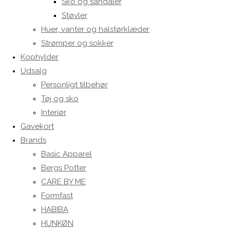
Sko og sandaler
Støvler
Huer, vanter og halstørklæder
Strømper og sokker
Kophylder
Udsalg
Personligt tilbehør
Tøj og sko
Interiør
Gavekort
Brands
Basic Apparel
Bergs Potter
CARE BY ME
Formfast
HABIBA
HUNKØN