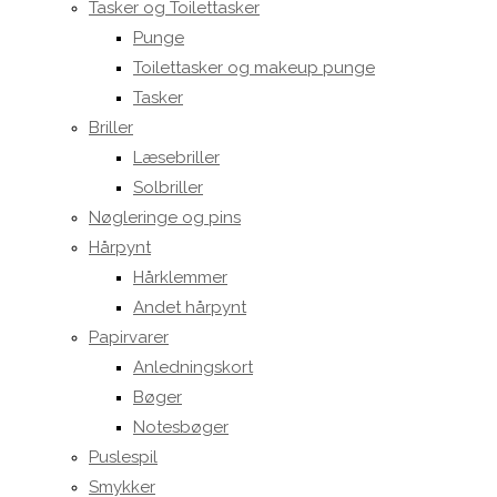
Tasker og Toilettasker
Punge
Toilettasker og makeup punge
Tasker
Briller
Læsebriller
Solbriller
Nøgleringe og pins
Hårpynt
Hårklemmer
Andet hårpynt
Papirvarer
Anledningskort
Bøger
Notesbøger
Puslespil
Smykker