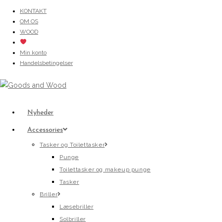
Skip
KONTAKT
OM OS
to
WOOD
content
Min konto
Handelsbetingelser
Nyheder
Accessories
Tasker og Toilettasker
Punge
Toilettasker og makeup punge
Tasker
Briller
Læsebriller
Solbriller