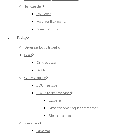
Tørklæder
By Stær
Habiba Bandana
Mind of Line
Bolig
Diverse boligtilbehør
Glas
Drikkeglas
Skåle
Gulvtæpper
JOU Tæpper
LIV Interior tæpper
Løbere
Små tæpper og bademåtter
Større tæpper
Keramik
Diverse