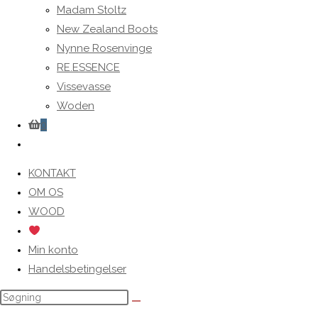
Madam Stoltz
New Zealand Boots
Nynne Rosenvinge
RE.ESSENCE
Vissevasse
Woden
0
Toggle
website
KONTAKT
search
OM OS
WOOD
Min konto
Handelsbetingelser