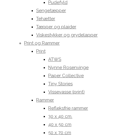
Pudefyld
Sengetæpper
Tehætter
Tæpper og plaider
Viskestykker og grydelapper
Print og Rammer
Print
ATWS
Nynne Rosenvinge
Paper Collective
Tiny Stories
Vissevasse (print)
Rammer
Refleksfrie rammer
30 x 40 cm.
40 x 50 cm
50 x 70 cm