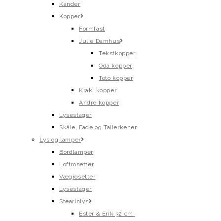
Kander
Kopper
Formfast
Julie Damhus
Tekstkopper
Oda kopper
Toto kopper
Kraki kopper
Andre kopper
Lysestager
Skåle, Fade og Tallerkener
Lys og lamper
Bordlamper
Loftrosetter
Vægrosetter
Lysestager
Stearinlys
Ester & Erik 32 cm.