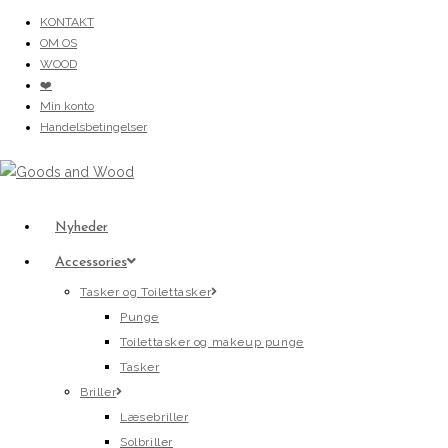
Skip
KONTAKT
to
OM OS
content
WOOD
❤️
Min konto
Handelsbetingelser
Nyheder
Accessories
Tasker og Toilettasker
Punge
Toilettasker og makeup punge
Tasker
Briller
Læsebriller
Solbriller