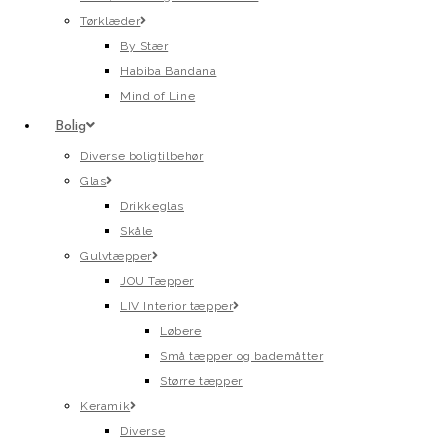
Tørklæder
By Stær
Habiba Bandana
Mind of Line
Bolig
Diverse boligtilbehør
Glas
Drikkeglas
Skåle
Gulvtæpper
JOU Tæpper
LIV Interior tæpper
Løbere
Små tæpper og bademåtter
Større tæpper
Keramik
Diverse