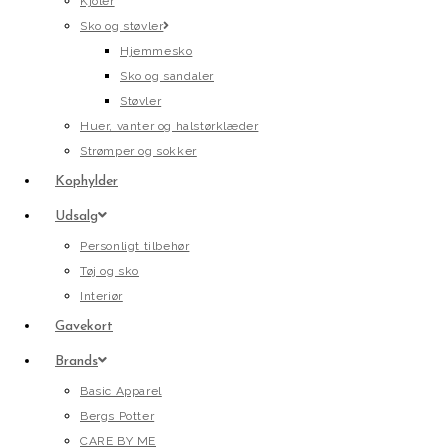
Kjoler
Sko og støvler
Hjemmesko
Sko og sandaler
Støvler
Huer, vanter og halstørklæder
Strømper og sokker
Kophylder
Udsalg
Personligt tilbehør
Tøj og sko
Interiør
Gavekort
Brands
Basic Apparel
Bergs Potter
CARE BY ME