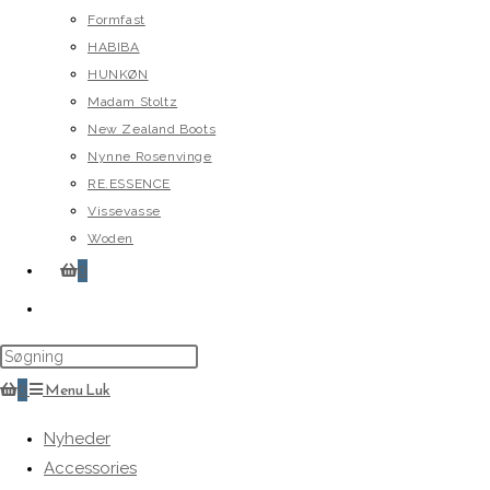
Formfast
HABIBA
HUNKØN
Madam Stoltz
New Zealand Boots
Nynne Rosenvinge
RE.ESSENCE
Vissevasse
Woden
0
Toggle
website
search
0
Menu
Luk
Nyheder
Accessories