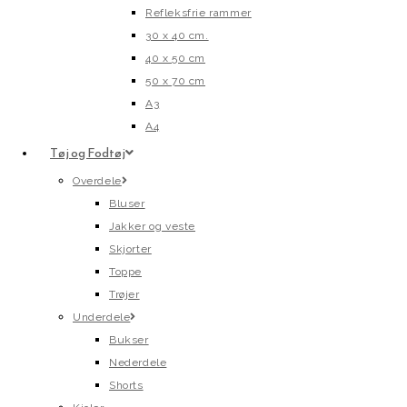
Refleksfrie rammer
30 x 40 cm.
40 x 50 cm
50 x 70 cm
A3
A4
Tøj og Fodtøj
Overdele
Bluser
Jakker og veste
Skjorter
Toppe
Trøjer
Underdele
Bukser
Nederdele
Shorts