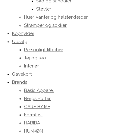
Sko og sandaler
Støvler
Huer, vanter og halstørklæder
Strømper og sokker
Kophylder
Udsalg
Personligt tilbehør
Tøj og sko
Interiør
Gavekort
Brands
Basic Apparel
Bergs Potter
CARE BY ME
Formfast
HABIBA
HUNKØN