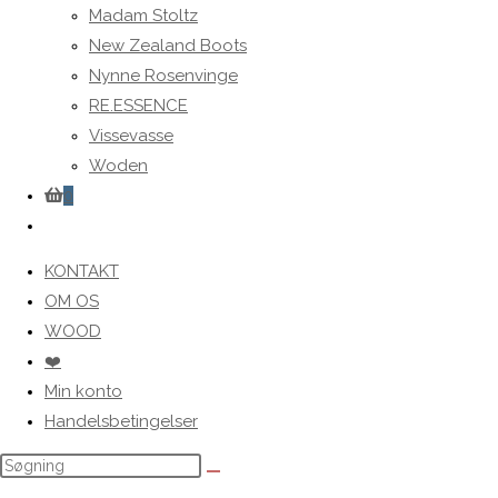
Madam Stoltz
New Zealand Boots
Nynne Rosenvinge
RE.ESSENCE
Vissevasse
Woden
0
Toggle
website
KONTAKT
search
OM OS
WOOD
❤️
Min konto
Handelsbetingelser