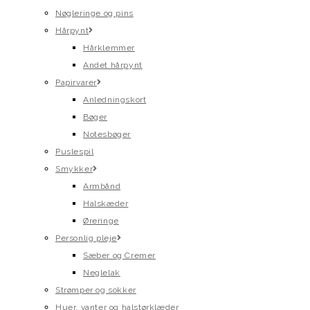
Nøgleringe og pins
Hårpynt
Hårklemmer
Andet hårpynt
Papirvarer
Anledningskort
Bøger
Notesbøger
Puslespil
Smykker
Armbånd
Halskæder
Øreringe
Personlig pleje
Sæber og Cremer
Neglelak
Strømper og sokker
Huer, vanter og halstørklæder