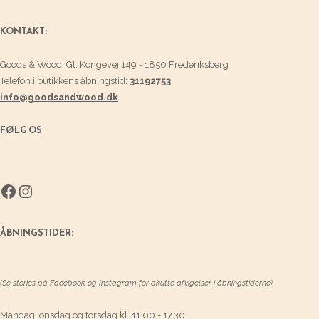
KONTAKT:
Goods & Wood, Gl. Kongevej 149 - 1850 Frederiksberg
Telefon i butikkens åbningstid:
31192753
info@goodsandwood.dk
FØLG OS
Facebook
Instagram
ÅBNINGSTIDER:
(Se stories på Facebook og Instagram for akutte afvigelser i åbningstiderne)
Mandag, onsdag og torsdag kl. 11.00 - 17.30