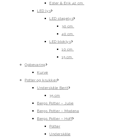
Ester & Erik 42 cm.
LED lys
LED stagelys
30 cm.
40 cm.
LED bloklys
10 cm.
15 cm.
Opbevaring
Kurve
Potter og krukker
Underskåle Berit
35 cm
Bergs Potter – Julie
Bergs Potter – Modena
Bergs Potter – Hoff
Potter
Underskåle