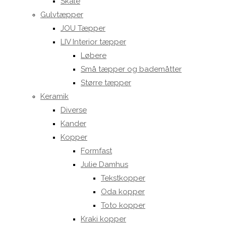
Skåle
Gulvtæpper
JOU Tæpper
LIV Interior tæpper
Løbere
Små tæpper og bademåtter
Større tæpper
Keramik
Diverse
Kander
Kopper
Formfast
Julie Damhus
Tekstkopper
Oda kopper
Toto kopper
Kraki kopper