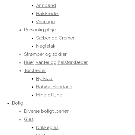
Armbånd
Halskæder
Øreringe
Personlig pleje
Sæber og Cremer
Neglelak
Strømper og sokker
Huer, vanter og halstørklæder
Tørklæder
By Stær
Habiba Bandana
Mind of Line
Bolig
Diverse boligtilbehør
Glas
Drikkeglas