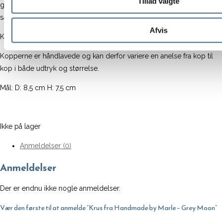
Tillad valgte
glasur og er lavet i stentøj. Den er lavet i hånden og det giver den her
særlige unikke feeling.
Afvis
Koppen tåler opvaskemaskine.
Kopperne er håndlavede og kan derfor variere en anelse fra kop til
kop i både udtryk og størrelse.
Mål: D: 8,5 cm H: 7,5 cm
Ikke på lager
Anmeldelser (0)
Anmeldelser
Der er endnu ikke nogle anmeldelser.
Vær den første til at anmelde “Krus fra Handmade by Marle – Grey Moon”