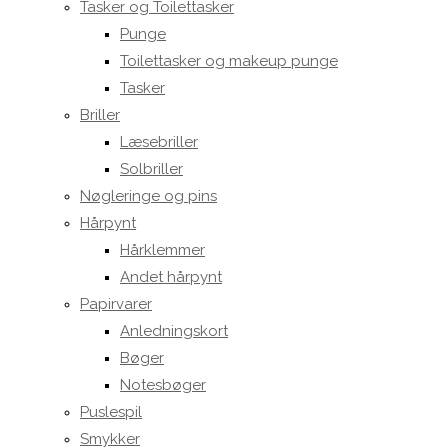
Tasker og Toilettasker
Punge
Toilettasker og makeup punge
Tasker
Briller
Læsebriller
Solbriller
Nøgleringe og pins
Hårpynt
Hårklemmer
Andet hårpynt
Papirvarer
Anledningskort
Bøger
Notesbøger
Puslespil
Smykker