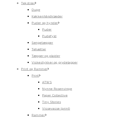
Tekstiler
Duge
Køkkenhåndklæder
Puder og hynder
Puder
Pudefyld
Sengetæpper
Tehætter
Tæpper og plaider
Viskestykker og grydelapper
Print og Rammer
Print
ATWS
Nynne Rosenvinge
Paper Collective
Tiny Stories
Vissevasse (print)
Rammer