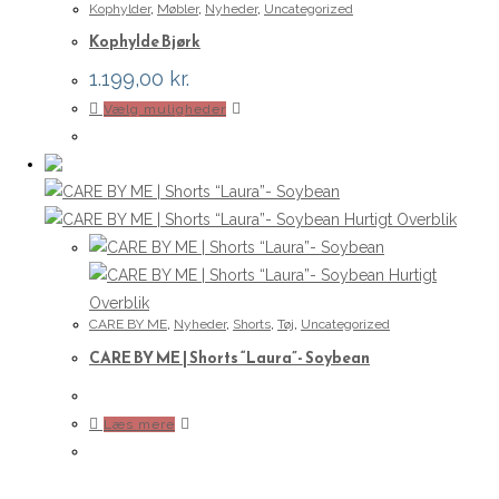
Kophylder
,
Møbler
,
Nyheder
,
Uncategorized
Kophylde Bjørk
1.199,00
kr.
Dette
Vælg muligheder
vare
har
flere
varianter.
Hurtigt Overblik
Mulighederne
kan
Hurtigt
vælges
Overblik
CARE BY ME
,
Nyheder
,
Shorts
,
Tøj
,
Uncategorized
på
CARE BY ME | Shorts “Laura”- Soybean
varesiden
Læs mere