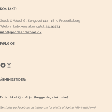
KONTAKT:
Goods & Wood, Gl. Kongevej 149 - 1850 Frederiksberg
Telefon i butikkens åbningstid:
31192753
info@goodsandwood.dk
FØLG OS
Facebook
Instagram
ÅBNINGSTIDER:
Ferielukket 13. - 28. juli (begge dage inklusive)
(Se stories på Facebook og Instagram for akutte afvigelser i åbningstiderne)