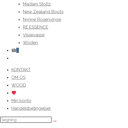
Madam Stoltz
New Zealand Boots
Nynne Rosenvinge
RE.ESSENCE
Vissevasse
Woden
0
Toggle
website
KONTAKT
search
OM OS
WOOD
Min konto
Handelsbetingelser