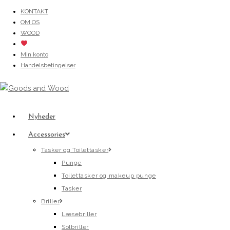
Skip
KONTAKT
OM OS
to
WOOD
content
Min konto
Handelsbetingelser
Nyheder
Accessories
Tasker og Toilettasker
Punge
Toilettasker og makeup punge
Tasker
Briller
Læsebriller
Solbriller