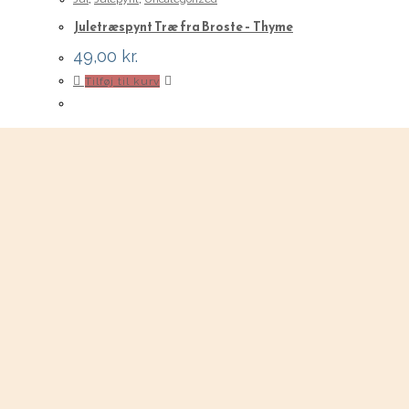
Juletræspynt Træ fra Broste – Thyme
49,00
kr.
Tilføj til kurv