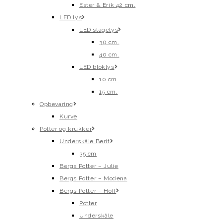
Ester & Erik 42 cm.
LED lys
LED stagelys
30 cm.
40 cm.
LED bloklys
10 cm.
15 cm.
Opbevaring
Kurve
Potter og krukker
Underskåle Berit
35 cm
Bergs Potter – Julie
Bergs Potter – Modena
Bergs Potter – Hoff
Potter
Underskåle