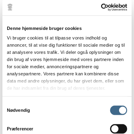
Andre kopper
Lysestager
Skåle, Fade og Tallerkener
Lys og lamper
Denne hjemmeside bruger cookies
Bordlamper
Vi bruger cookies til at tilpasse vores indhold og
Loftrosetter
annoncer, til at vise dig funktioner til sociale medier og til
at analysere vores trafik. Vi deler også oplysninger om
Vægrosetter
din brug af vores hjemmeside med vores partnere inden
Lysestager
for sociale medier, annonceringspartnere og
Stearinlys
analysepartnere. Vores partnere kan kombinere disse
Ester & Erik 32 cm.
data med andre oplysninger, du har givet dem, eller som
Ester & Erik 42 cm.
de har indsamlet fra din brug af deres tjenester.
LED lys
LED stagelys
Samtykkevalg
30 cm.
Nødvendig
40 cm.
LED bloklys
Præferencer
10 cm.