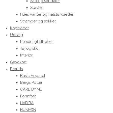
Sko og sandaler
Støvler
Huer, vanter og halstørklæder
Strømper og sokker
Kophylder
Udsalg
Personligt tilbehør
Tøj og sko
Interiør
Gavekort
Brands
Basic Apparel
Bergs Potter
CARE BY ME
Formfast
HABIBA
HUNKØN