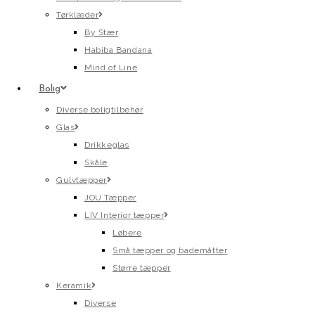
Tørklæder
By Stær
Habiba Bandana
Mind of Line
Bolig
Diverse boligtilbehør
Glas
Drikkeglas
Skåle
Gulvtæpper
JOU Tæpper
LIV Interior tæpper
Løbere
Små tæpper og bademåtter
Større tæpper
Keramik
Diverse