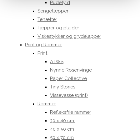
Pudefyld
Sengetæpper
Tehætter
Tæpper og plaider
Viskestykker og grydelapper
Print og Rammer
Print
ATWS
Nynne Rosenvinge
Paper Collective
Tiny Stories
Vissevasse (print)
Rammer
Refleksfrie rammer
30 x 40 cm.
40 x 50 cm
50 x 70 cm