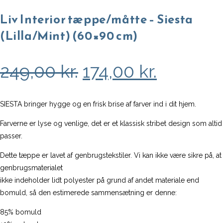
Liv Interior tæppe/måtte – Siesta
(Lilla/Mint) (60×90 cm)
Den
Den
249,00
kr.
174,00
kr.
oprindelige
aktuell
pris
pris
SIESTA bringer hygge og en frisk brise af farver ind i dit hjem.
var:
er:
Farverne er lyse og venlige, det er et klassisk stribet design som altid
passer.
249,00 kr..
174,00 kr
Dette tæppe er lavet af genbrugstekstiler. Vi kan ikke være sikre på, at
genbrugsmaterialet
ikke indeholder lidt polyester på grund af andet materiale end
bomuld, så den estimerede sammensætning er denne:
85% bomuld