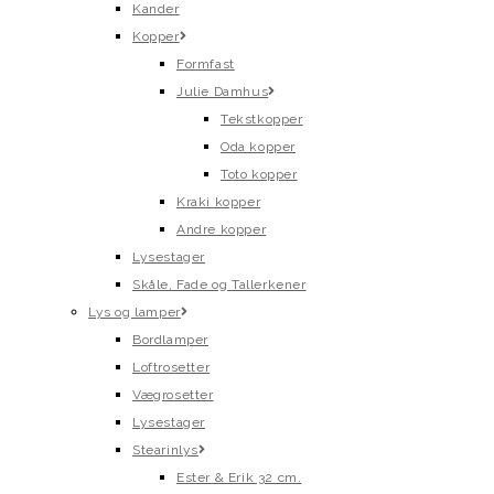
Kander
Kopper
Formfast
Julie Damhus
Tekstkopper
Oda kopper
Toto kopper
Kraki kopper
Andre kopper
Lysestager
Skåle, Fade og Tallerkener
Lys og lamper
Bordlamper
Loftrosetter
Vægrosetter
Lysestager
Stearinlys
Ester & Erik 32 cm.