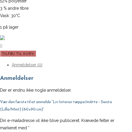
12% polyester
3 % andre fibre
Vask: 30°C
1 på lager
Liv
TILFØJ TIL KURV
Interior
Anmeldelser (0)
tæppe/måtte
-
Anmeldelser
Siesta
(Lilla/Mint)
Der er endnu ikke nogle anmeldelser.
(60x90
Vær den første til at anmelde “Liv Interior tæppe/måtte – Siesta
cm)
(Lilla/Mint) (60×90 cm)”
antal
Din e-mailadresse vil ikke blive publiceret.
Krævede felter er
markeret med
*