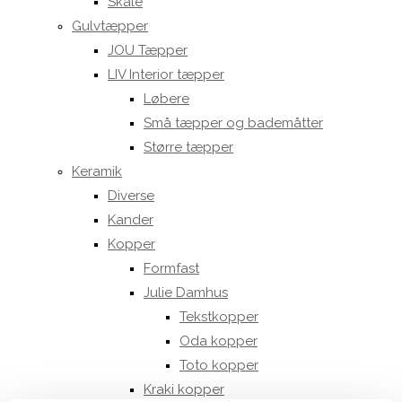
Skåle
Gulvtæpper
JOU Tæpper
LIV Interior tæpper
Løbere
Små tæpper og bademåtter
Større tæpper
Keramik
Diverse
Kander
Kopper
Formfast
Julie Damhus
Tekstkopper
Oda kopper
Toto kopper
Kraki kopper