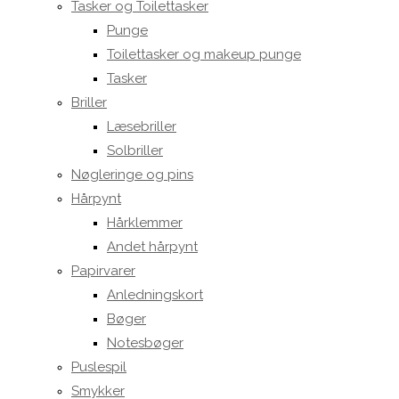
Tasker og Toilettasker
Punge
Toilettasker og makeup punge
Tasker
Briller
Læsebriller
Solbriller
Nøgleringe og pins
Hårpynt
Hårklemmer
Andet hårpynt
Papirvarer
Anledningskort
Bøger
Notesbøger
Puslespil
Smykker