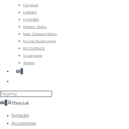
Formfast
HABIBA
HUNKØN
Madam Stoltz
New Zealand Boots
Nynne Rosenvinge
RE.ESSENCE
Vissevasse
Woden
0
Toggle
website
search
0
Menu
Luk
Nyheder
Accessories