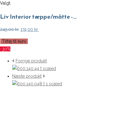
Valgt:
Liv Interior tæppe/måtte -…
Den
Den
249,00
kr.
174,00
kr.
oprindelige
aktuelle
Liv
Tilføj til kurv
pris
pris
Interior
-30%
var:
er:
tæppe/måtte
249,00 kr..
174,00 kr..
Forrige produkt
-
Siesta
Næste produkt
(Lilla/Mint)
(60x90
cm)
antal