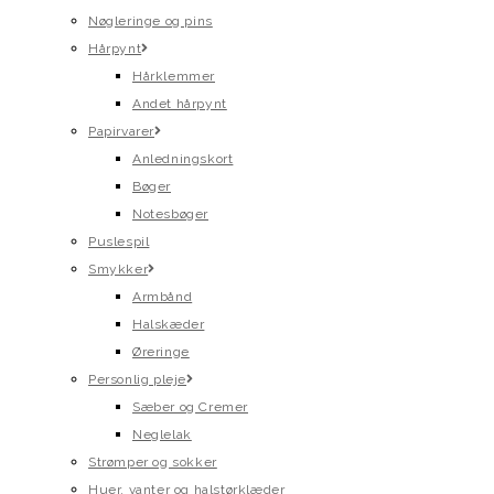
Nøgleringe og pins
Hårpynt
Hårklemmer
Andet hårpynt
Papirvarer
Anledningskort
Bøger
Notesbøger
Puslespil
Smykker
Armbånd
Halskæder
Øreringe
Personlig pleje
Sæber og Cremer
Neglelak
Strømper og sokker
Huer, vanter og halstørklæder