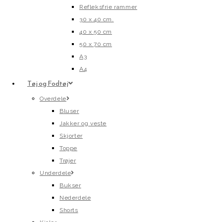
Refleksfrie rammer
30 x 40 cm.
40 x 50 cm
50 x 70 cm
A3
A4
Tøj og Fodtøj
Overdele
Bluser
Jakker og veste
Skjorter
Toppe
Trøjer
Underdele
Bukser
Nederdele
Shorts