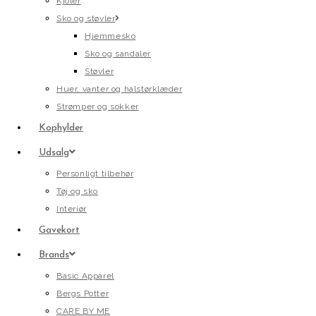
Kjoler
Sko og støvler
Hjemmesko
Sko og sandaler
Støvler
Huer, vanter og halstørklæder
Strømper og sokker
Kophylder
Udsalg
Personligt tilbehør
Tøj og sko
Interiør
Gavekort
Brands
Basic Apparel
Bergs Potter
CARE BY ME