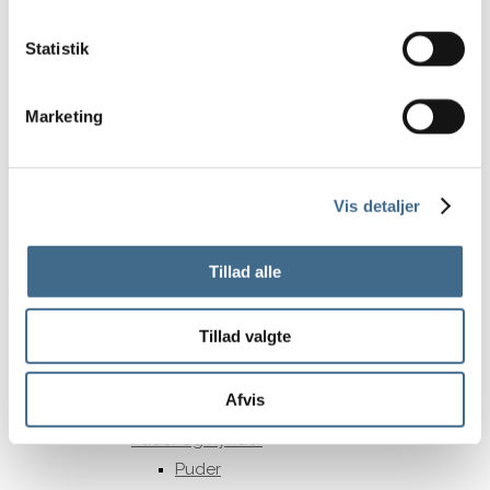
15 cm.
Statistik
Opbevaring
Kurve
Potter og krukker
Marketing
Underskåle Berit
35 cm
Bergs Potter – Julie
Vis detaljer
Bergs Potter – Modena
Bergs Potter – Hoff
Tillad alle
Potter
Underskåle
Tillad valgte
Tekstiler
Duge
Afvis
Køkkenhåndklæder
Puder og hynder
Puder