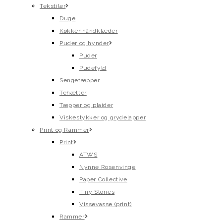
Tekstiler
Duge
Køkkenhåndklæder
Puder og hynder
Puder
Pudefyld
Sengetæpper
Tehætter
Tæpper og plaider
Viskestykker og grydelapper
Print og Rammer
Print
ATWS
Nynne Rosenvinge
Paper Collective
Tiny Stories
Vissevasse (print)
Rammer