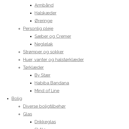
Armbånd
Halskæder
Øreringe
Personlig pleje
Sæber og Cremer
Neglelak
Strømper og sokker
Huer, vanter og halstørklæder
Tørklæder
By Stær
Habiba Bandana
Mind of Line
Bolig
Diverse boligtilbehør
Glas
Drikkeglas