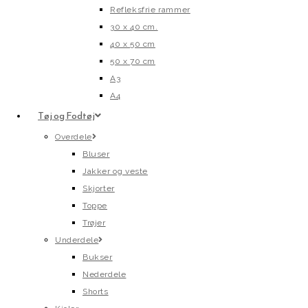
Refleksfrie rammer
30 x 40 cm.
40 x 50 cm
50 x 70 cm
A3
A4
Tøj og Fodtøj
Overdele
Bluser
Jakker og veste
Skjorter
Toppe
Trøjer
Underdele
Bukser
Nederdele
Shorts