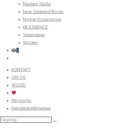
Madam Stoltz
New Zealand Boots
Nynne Rosenvinge
RE.ESSENCE
Vissevasse
Woden
0
Toggle
website
KONTAKT
search
OM OS
WOOD
Min konto
Handelsbetingelser