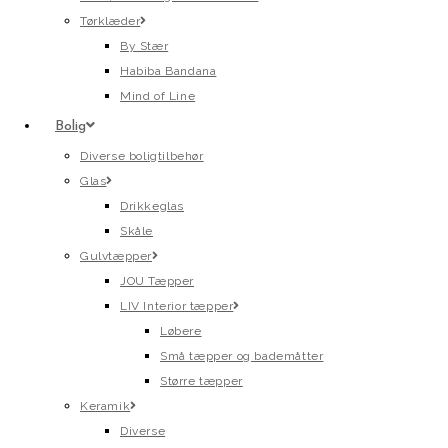
Tørklæder
By Stær
Habiba Bandana
Mind of Line
Bolig
Diverse boligtilbehør
Glas
Drikkeglas
Skåle
Gulvtæpper
JOU Tæpper
LIV Interior tæpper
Løbere
Små tæpper og bademåtter
Større tæpper
Keramik
Diverse