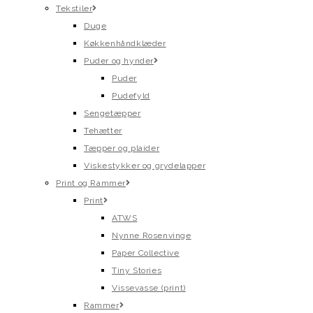
Tekstiler
Duge
Køkkenhåndklæder
Puder og hynder
Puder
Pudefyld
Sengetæpper
Tehætter
Tæpper og plaider
Viskestykker og grydelapper
Print og Rammer
Print
ATWS
Nynne Rosenvinge
Paper Collective
Tiny Stories
Vissevasse (print)
Rammer