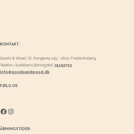
KONTAKT:
Goods & Wood, Gl. Kongevej 149 - 1850 Frederiksberg
Telefon i butikkens åbningstid:
31192753
info@goodsandwood.dk
FØLG OS
Facebook
Instagram
ÅBNINGSTIDER: