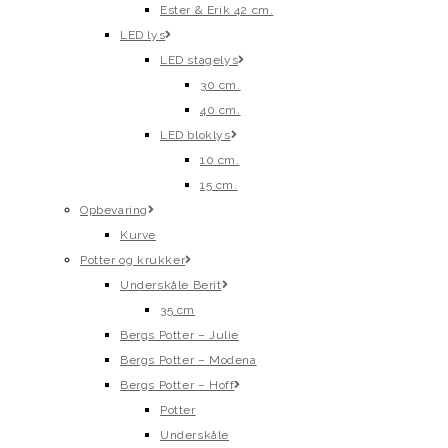
Ester & Erik 42 cm.
LED lys
LED stagelys
30 cm.
40 cm.
LED bloklys
10 cm.
15 cm.
Opbevaring
Kurve
Potter og krukker
Underskåle Berit
35 cm
Bergs Potter – Julie
Bergs Potter – Modena
Bergs Potter – Hoff
Potter
Underskåle