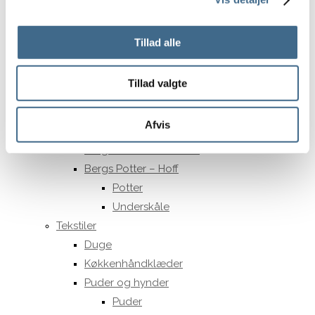
15 cm.
Opbevaring
Tillad alle
Kurve
Potter og krukker
Tillad valgte
Underskåle Berit
35 cm
Afvis
Bergs Potter – Julie
Bergs Potter – Modena
Bergs Potter – Hoff
Potter
Underskåle
Tekstiler
Duge
Køkkenhåndklæder
Puder og hynder
Puder