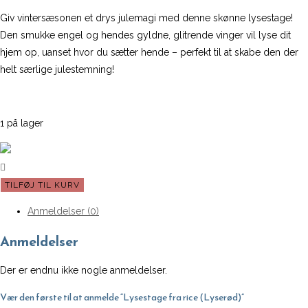
Giv vintersæsonen et drys julemagi med denne skønne lysestage!
Den smukke engel og hendes gyldne, glitrende vinger vil lyse dit
hjem op, uanset hvor du sætter hende – perfekt til at skabe den der
helt særlige julestemning!
1 på lager
Lysestage
TILFØJ TIL KURV
fra
Anmeldelser (0)
rice
(Lyserød)
Anmeldelser
antal
Der er endnu ikke nogle anmeldelser.
Vær den første til at anmelde “Lysestage fra rice (Lyserød)”