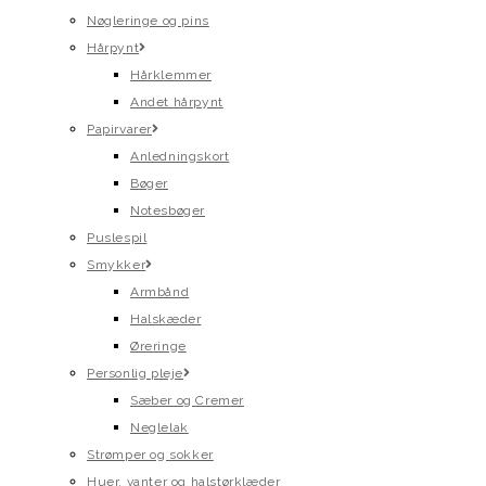
Nøgleringe og pins
Hårpynt
Hårklemmer
Andet hårpynt
Papirvarer
Anledningskort
Bøger
Notesbøger
Puslespil
Smykker
Armbånd
Halskæder
Øreringe
Personlig pleje
Sæber og Cremer
Neglelak
Strømper og sokker
Huer, vanter og halstørklæder