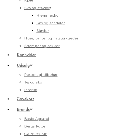
Kjoler
Sko og støvler
Hjemmesko
Sko og sandaler
Støvler
Huer, vanter og halstørklæder
Strømper og sokker
Kophylder
Udsalg
Personligt tilbehør
Tøj og sko
Interiør
Gavekort
Brands
Basic Apparel
Bergs Potter
CARE BY ME