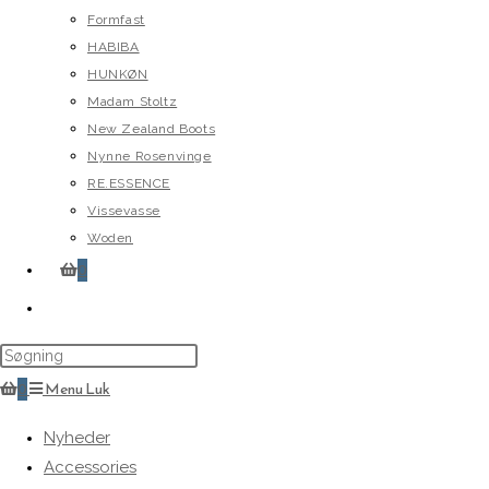
Formfast
HABIBA
HUNKØN
Madam Stoltz
New Zealand Boots
Nynne Rosenvinge
RE.ESSENCE
Vissevasse
Woden
0
Toggle
website
search
0
Menu
Luk
Nyheder
Accessories