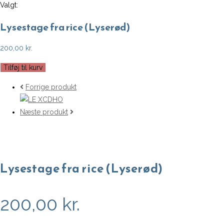
Valgt:
Lysestage fra rice (Lyserød)
200,00
kr.
Lysestage
Tilføj til kurv
fra
Forrige produkt
rice
(Lyserød)
Næste produkt
antal
Lysestage fra rice (Lyserød)
200,00
kr.