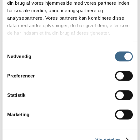
din brug af vores hjemmeside med vores partnere inden
Andre kopper
for sociale medier, annonceringspartnere og
Lysestager
analysepartnere. Vores partnere kan kombinere disse
Skåle, Fade og Tallerkener
data med andre oplysninger, du har givet dem, eller som
Lys og lamper
de har indsamlet fra din brug af deres tjenester.
Bordlamper
Loftrosetter
Samtykkevalg
Vægrosetter
Nødvendig
Lysestager
Stearinlys
Præferencer
Ester & Erik 32 cm.
Ester & Erik 42 cm.
Statistik
LED lys
LED stagelys
30 cm.
Marketing
40 cm.
LED bloklys
10 cm.
Vis detaljer