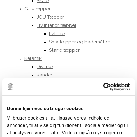
Skåle
Gulvtæpper
JOU Tæpper
LIV Interior tæpper
Løbere
Små tæpper og bademåtter
Større tæpper
Keramik
Diverse
Kander
Kopper
Formfast
Julie Damhus
Tekstkopper
Denne hjemmeside bruger cookies
Oda kopper
Vi bruger cookies til at tilpasse vores indhold og
Toto kopper
annoncer, til at vise dig funktioner til sociale medier og til
at analysere vores trafik. Vi deler også oplysninger om
Kraki kopper