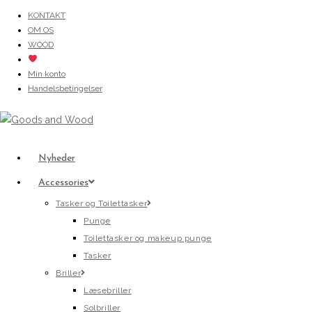
Skip
KONTAKT
OM OS
to
WOOD
content
Min konto
Handelsbetingelser
Nyheder
Accessories
Tasker og Toilettasker
Punge
Toilettasker og makeup punge
Tasker
Briller
Læsebriller
Solbriller