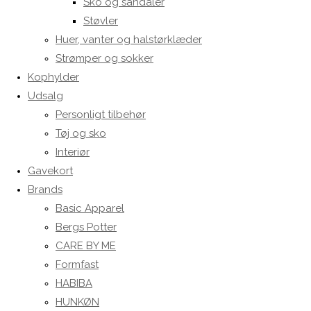
Sko og sandaler
Støvler
Huer, vanter og halstørklæder
Strømper og sokker
Kophylder
Udsalg
Personligt tilbehør
Tøj og sko
Interiør
Gavekort
Brands
Basic Apparel
Bergs Potter
CARE BY ME
Formfast
HABIBA
HUNKØN