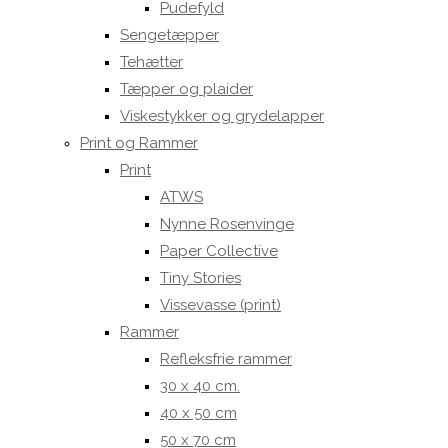
Pudefyld
Sengetæpper
Tehætter
Tæpper og plaider
Viskestykker og grydelapper
Print og Rammer
Print
ATWS
Nynne Rosenvinge
Paper Collective
Tiny Stories
Vissevasse (print)
Rammer
Refleksfrie rammer
30 x 40 cm.
40 x 50 cm
50 x 70 cm