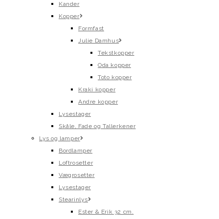
Kander
Kopper
Formfast
Julie Damhus
Tekstkopper
Oda kopper
Toto kopper
Kraki kopper
Andre kopper
Lysestager
Skåle, Fade og Tallerkener
Lys og lamper
Bordlamper
Loftrosetter
Vægrosetter
Lysestager
Stearinlys
Ester & Erik 32 cm.