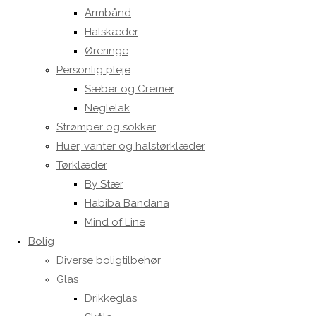
Armbånd
Halskæder
Øreringe
Personlig pleje
Sæber og Cremer
Neglelak
Strømper og sokker
Huer, vanter og halstørklæder
Tørklæder
By Stær
Habiba Bandana
Mind of Line
Bolig
Diverse boligtilbehør
Glas
Drikkeglas