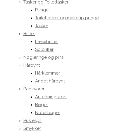
Tasker og Toilettasker
Punge
Toilettasker og makeup punge
Tasker
Briller
Læsebriller
Solbriller
Nøgleringe og pins
Hårpynt
Hårklemmer
Andet hårpynt
Papirvarer
Anledningskort
Bøger
Notesbøger
Puslespil
Smykker