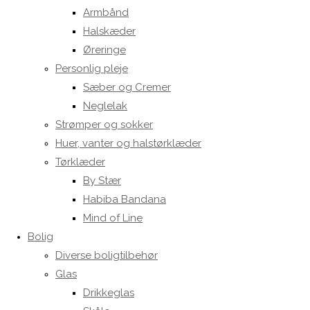
Armbånd
Halskæder
Øreringe
Personlig pleje
Sæber og Cremer
Neglelak
Strømper og sokker
Huer, vanter og halstørklæder
Tørklæder
By Stær
Habiba Bandana
Mind of Line
Bolig
Diverse boligtilbehør
Glas
Drikkeglas