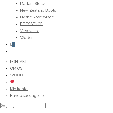
Madam Stoltz
New Zealand Boots
Nynne Rosenvinge
RE.ESSENCE
Vissevasse
Woden
0
Toggle
website
KONTAKT
search
OM OS
WOOD
Min konto
Handelsbetingelser