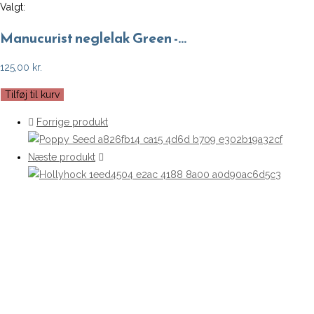
Valgt:
Manucurist neglelak Green -…
125,00
kr.
Manucurist
Tilføj til kurv
neglelak
Forrige produkt
Green
-
Næste produkt
Bird
of
Paradise
antal