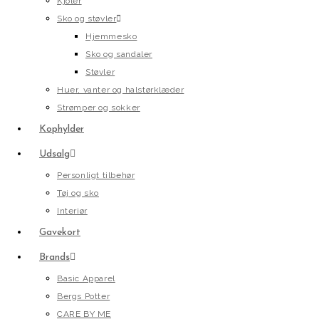
Kjoler
Sko og støvler
Hjemmesko
Sko og sandaler
Støvler
Huer, vanter og halstørklæder
Strømper og sokker
Kophylder
Udsalg
Personligt tilbehør
Tøj og sko
Interiør
Gavekort
Brands
Basic Apparel
Bergs Potter
CARE BY ME