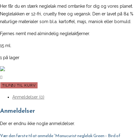
Her får du en stærk neglelak med omtanke for dig og vores planet.
Neglelakken er 12-fri, cruelty free og vegansk. Den er lavet på 84 %
naturlige materialer som bl.a. kartoffel, majs, maniok eller bomuld.
Fjernes nemt med almindelig neglelakfjerner.
15 ml.
1 på lager
Manucurist
TILFØJ TIL KURV
neglelak
Anmeldelser (0)
Green
-
Anmeldelser
Bird
of
Der er endnu ikke nogle anmeldelser.
Paradise
Vær den første til at anmelde “Manucurist neglelak Green – Bird of