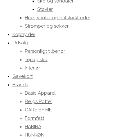
Sko og sandaler
Støvler
Huer, vanter og halstørklæder
Strømper og sokker
Kophylder
Udsalg
Personligt tilbehør
Tøj og sko
Interiør
Gavekort
Brands
Basic Apparel
Bergs Potter
CARE BY ME
Formfast
HABIBA
HUNKØN