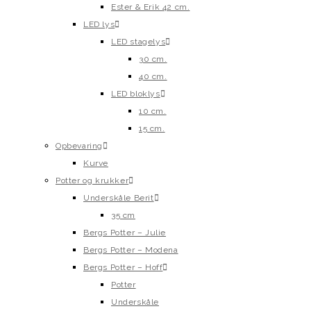
Ester & Erik 42 cm.
LED lys
LED stagelys
30 cm.
40 cm.
LED bloklys
10 cm.
15 cm.
Opbevaring
Kurve
Potter og krukker
Underskåle Berit
35 cm
Bergs Potter – Julie
Bergs Potter – Modena
Bergs Potter – Hoff
Potter
Underskåle