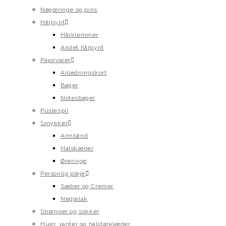
Nøgleringe og pins
Hårpynt
Hårklemmer
Andet hårpynt
Papirvarer
Anledningskort
Bøger
Notesbøger
Puslespil
Smykker
Armbånd
Halskæder
Øreringe
Personlig pleje
Sæber og Cremer
Neglelak
Strømper og sokker
Huer, vanter og halstørklæder