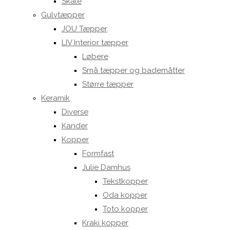
Skåle
Gulvtæpper
JOU Tæpper
LIV Interior tæpper
Løbere
Små tæpper og bademåtter
Større tæpper
Keramik
Diverse
Kander
Kopper
Formfast
Julie Damhus
Tekstkopper
Oda kopper
Toto kopper
Kraki kopper