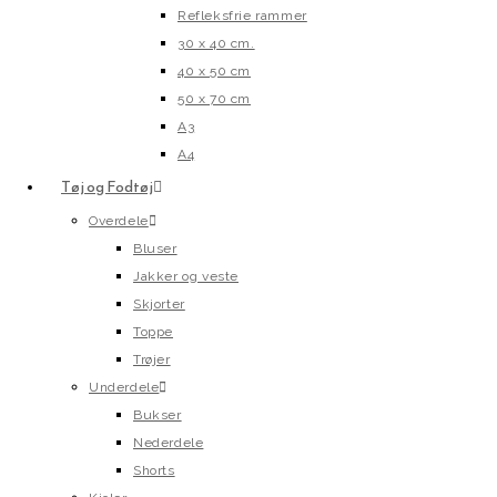
Refleksfrie rammer
30 x 40 cm.
40 x 50 cm
50 x 70 cm
A3
A4
Tøj og Fodtøj
Overdele
Bluser
Jakker og veste
Skjorter
Toppe
Trøjer
Underdele
Bukser
Nederdele
Shorts