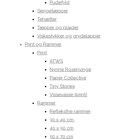
Pudefyld
Sengetæpper
Tehætter
Tæpper og plaider
Viskestykker og grydelapper
Print og Rammer
Print
ATWS
Nynne Rosenvinge
Paper Collective
Tiny Stories
Vissevasse (print)
Rammer
Refleksfrie rammer
30 x 40 cm.
40 x 50 cm
50 x 70 cm