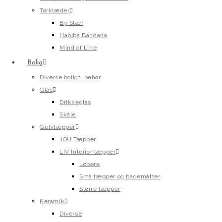
Tørklæder
By Stær
Habiba Bandana
Mind of Line
Bolig
Diverse boligtilbehør
Glas
Drikkeglas
Skåle
Gulvtæpper
JOU Tæpper
LIV Interior tæpper
Løbere
Små tæpper og bademåtter
Større tæpper
Keramik
Diverse