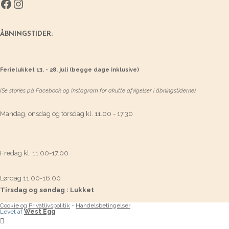
Facebook
Instagram
ÅBNINGSTIDER:
Ferielukket 13. - 28. juli (begge dage inklusive)
(Se stories på Facebook og Instagram for akutte afvigelser i åbningstiderne)
Mandag, onsdag og torsdag kl. 11.00 - 17.30
Fredag kl. 11.00-17.00
Lørdag 11.00-16.00
Tirsdag og søndag : Lukket
Cookie og Privatlivspolitik
-
Handelsbetingelser
Levet af
West Egg