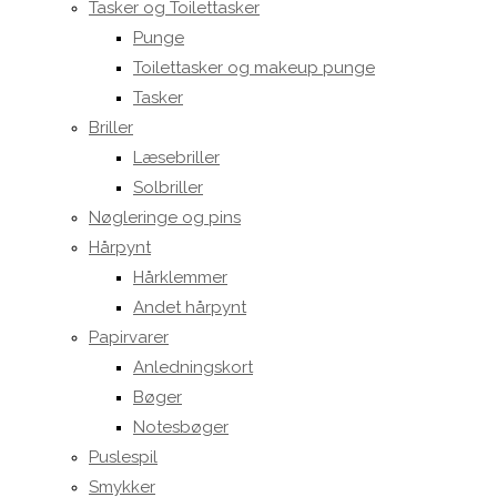
Tasker og Toilettasker
Punge
Toilettasker og makeup punge
Tasker
Briller
Læsebriller
Solbriller
Nøgleringe og pins
Hårpynt
Hårklemmer
Andet hårpynt
Papirvarer
Anledningskort
Bøger
Notesbøger
Puslespil
Smykker