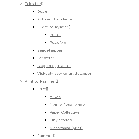
Tekstiler
Duge
Køkkenhåndklæder
Puder og hynder
Puder
Pudefyld
Sengetæpper
Tehætter
Tæpper og plaider
Viskestykker og grydelapper
Print og Rammer
Print
ATWS
Nynne Rosenvinge
Paper Collective
Tiny Stories
Vissevasse (print)
Rammer