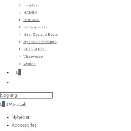
Formfast
HABIBA
HUNKØN
Madam Stoltz
New Zealand Boots
Nynne Rosenvinge
RE.ESSENCE
Vissevasse
Woden
0
Toggle
website
search
0
Menu
Luk
Nyheder
Accessories