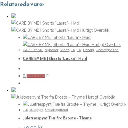
Relaterede varer
Hurtigt Overblik
Hurtigt Overblik
CARE BY ME
,
Nyheder
,
Shorts
,
Tøj
,
Tøj
,
Udsalg
,
Uncategorized
CARE BY ME | Shorts “Laura”- Hvid
Læs mere
Hurtigt Overblik
Hurtigt Overblik
Jul
,
Julepynt
,
Uncategorized
Juletræspynt Træ fra Broste – Thyme
49,00
kr.