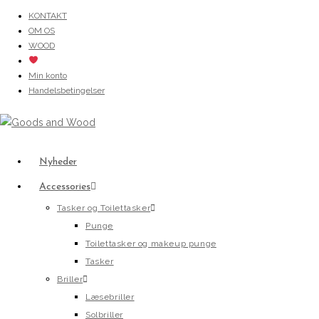
Skip
KONTAKT
OM OS
to
WOOD
content
Min konto
Handelsbetingelser
Nyheder
Accessories
Tasker og Toilettasker
Punge
Toilettasker og makeup punge
Tasker
Briller
Læsebriller
Solbriller