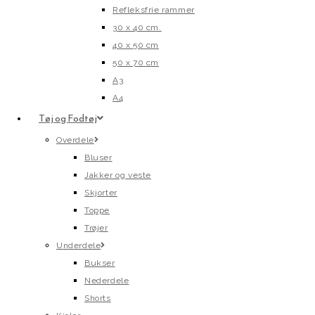
Refleksfrie rammer
30 x 40 cm.
40 x 50 cm
50 x 70 cm
A3
A4
Tøj og Fodtøj
Overdele
Bluser
Jakker og veste
Skjorter
Toppe
Trøjer
Underdele
Bukser
Nederdele
Shorts