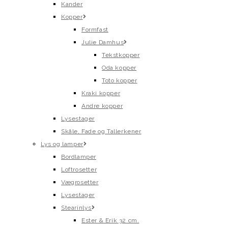
Kander
Kopper
Formfast
Julie Damhus
Tekstkopper
Oda kopper
Toto kopper
Kraki kopper
Andre kopper
Lysestager
Skåle, Fade og Tallerkener
Lys og lamper
Bordlamper
Loftrosetter
Vægrosetter
Lysestager
Stearinlys
Ester & Erik 32 cm.