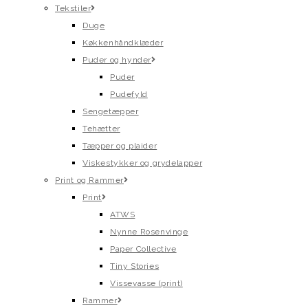
Tekstiler
Duge
Køkkenhåndklæder
Puder og hynder
Puder
Pudefyld
Sengetæpper
Tehætter
Tæpper og plaider
Viskestykker og grydelapper
Print og Rammer
Print
ATWS
Nynne Rosenvinge
Paper Collective
Tiny Stories
Vissevasse (print)
Rammer