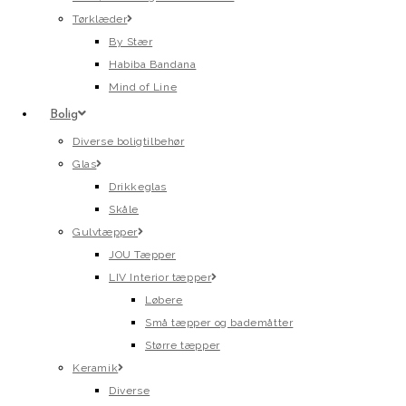
Tørklæder
By Stær
Habiba Bandana
Mind of Line
Bolig
Diverse boligtilbehør
Glas
Drikkeglas
Skåle
Gulvtæpper
JOU Tæpper
LIV Interior tæpper
Løbere
Små tæpper og bademåtter
Større tæpper
Keramik
Diverse