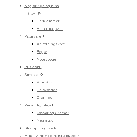
Nøgleringe og pins
Hårpynt
Hårklemmer
Andet hårpynt
Papirvarer
Anledningskort
Bøger
Notesbøger
Puslespil
Smykker
Armbånd
Halskæder
Øreringe
Personlig pleje
Sæber og Cremer
Neglelak
Strømper og sokker
Huer, vanter og halstørklæder