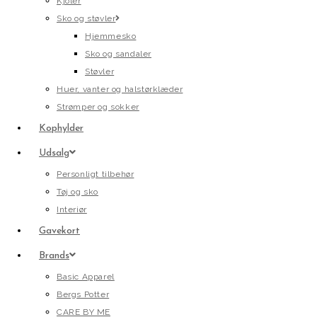
Kjoler
Sko og støvler
Hjemmesko
Sko og sandaler
Støvler
Huer, vanter og halstørklæder
Strømper og sokker
Kophylder
Udsalg
Personligt tilbehør
Tøj og sko
Interiør
Gavekort
Brands
Basic Apparel
Bergs Potter
CARE BY ME