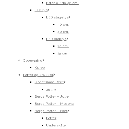
Ester & Erik 42 cm.
LED lys
LED stagelys
30 cm.
40 cm.
LED bloklys
10 cm.
15 cm.
Opbevaring
Kurve
Potter og krukker
Underskåle Berit
35 cm
Bergs Potter – Julie
Bergs Potter – Modena
Bergs Potter – Hoff
Potter
Underskåle