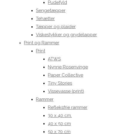
Pudefyld
Sengetæpper
Tehætter
Tæpper og plaider
Viskestykker og grydelapper
Print og Rammer
Print
ATWS
Nynne Rosenvinge
Paper Collective
Tiny Stories
Vissevasse (print)
Rammer
Refleksfrie rammer
30 x 40 cm.
40 x 50 cm
50 x 70 cm