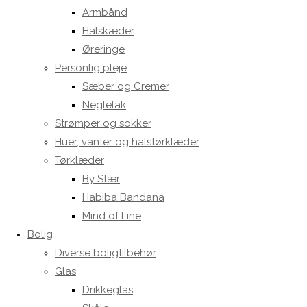
Armbånd
Halskæder
Øreringe
Personlig pleje
Sæber og Cremer
Neglelak
Strømper og sokker
Huer, vanter og halstørklæder
Tørklæder
By Stær
Habiba Bandana
Mind of Line
Bolig
Diverse boligtilbehør
Glas
Drikkeglas