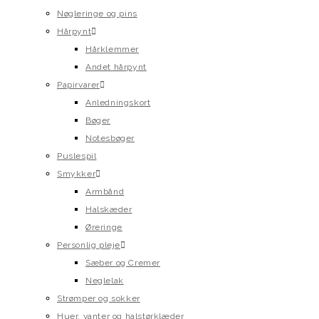
Nøgleringe og pins
Hårpynt
Hårklemmer
Andet hårpynt
Papirvarer
Anledningskort
Bøger
Notesbøger
Puslespil
Smykker
Armbånd
Halskæder
Øreringe
Personlig pleje
Sæber og Cremer
Neglelak
Strømper og sokker
Huer, vanter og halstørklæder