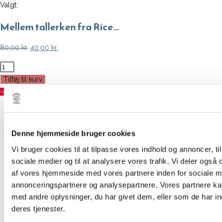
Valgt:
Mellem tallerken fra Rice…
Den
Den
80,00
kr.
40,00
kr.
oprindelige
aktuelle
Mellem
pris
pris
tallerken
Tilføj til kurv
var:
er:
fra
-50%
80,00 kr..
40,00 kr..
Rice
Forrige produkt
m.
engel
Denne hjemmeside bruger cookies
Næste produkt
(Grøn)
Vi bruger cookies til at tilpasse vores indhold og annoncer, til 
antal
sociale medier og til at analysere vores trafik. Vi deler også
af vores hjemmeside med vores partnere inden for sociale m
annonceringspartnere og analysepartnere. Vores partnere k
med andre oplysninger, du har givet dem, eller som de har in
deres tjenester.