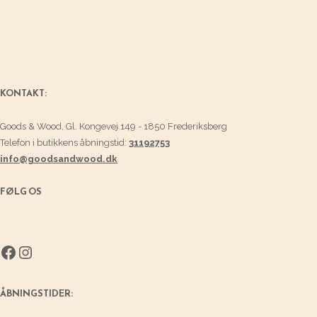
KONTAKT:
Goods & Wood, Gl. Kongevej 149 - 1850 Frederiksberg
Telefon i butikkens åbningstid:
31192753
info@goodsandwood.dk
FØLG OS
Facebook
Instagram
ÅBNINGSTIDER: