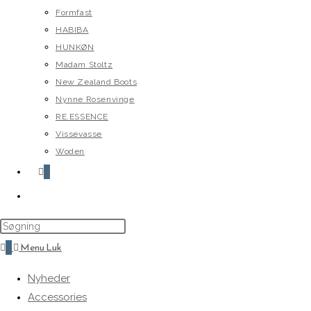
Formfast
HABIBA
HUNKØN
Madam Stoltz
New Zealand Boots
Nynne Rosenvinge
RE.ESSENCE
Vissevasse
Woden
0
Toggle
website
search
0
Menu
Luk
Nyheder
Accessories