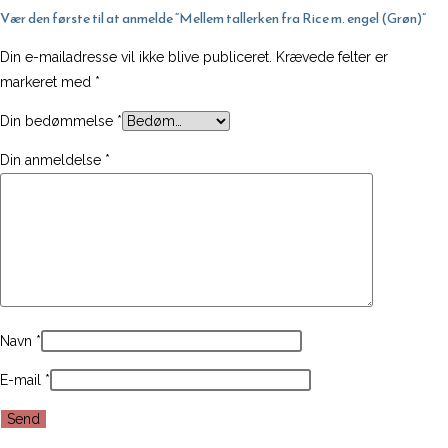
antal
Vær den første til at anmelde “Mellem tallerken fra Rice m. engel (Grøn)”
Din e-mailadresse vil ikke blive publiceret.
Krævede felter er
markeret med
*
Din bedømmelse
*
Din anmeldelse
*
Navn
*
E-mail
*