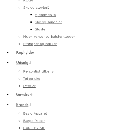
Kjoler
Sko og støvler
Hjemmesko
Sko og sandaler
Støvler
Huer, vanter og halstørklæder
Strømper og sokker
Kophylder
Udsalg
Personligt tilbehør
Tøj og sko
Interiør
Gavekort
Brands
Basic Apparel
Bergs Potter
CARE BY ME