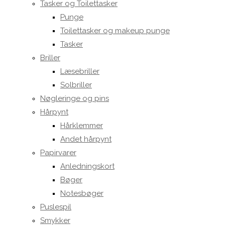
Tasker og Toilettasker
Punge
Toilettasker og makeup punge
Tasker
Briller
Læsebriller
Solbriller
Nøgleringe og pins
Hårpynt
Hårklemmer
Andet hårpynt
Papirvarer
Anledningskort
Bøger
Notesbøger
Puslespil
Smykker