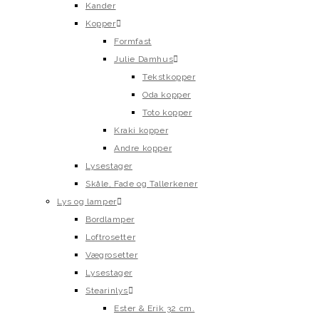
Kander
Kopper
Formfast
Julie Damhus
Tekstkopper
Oda kopper
Toto kopper
Kraki kopper
Andre kopper
Lysestager
Skåle, Fade og Tallerkener
Lys og lamper
Bordlamper
Loftrosetter
Vægrosetter
Lysestager
Stearinlys
Ester & Erik 32 cm.