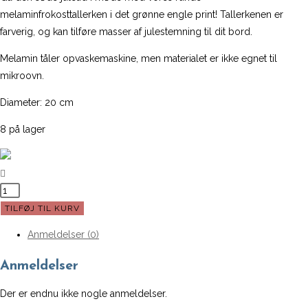
pris
pris
melaminfrokosttallerken i det grønne engle print! Tallerkenen er
var:
er:
farverig, og kan tilføre masser af julestemning til dit bord.
80,00 kr..
40,00 kr..
Melamin tåler opvaskemaskine, men materialet er ikke egnet til
mikroovn.
Diameter: 20 cm
8 på lager
Mellem
tallerken
TILFØJ TIL KURV
fra
Anmeldelser (0)
Rice
m.
Anmeldelser
engel
(Grøn)
Der er endnu ikke nogle anmeldelser.