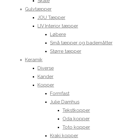
Skåle
Gulvtæpper
JOU Tæpper
LIV Interior tæpper
Løbere
Små tæpper og bademåtter
Større tæpper
Keramik
Diverse
Kander
Kopper
Formfast
Julie Damhus
Tekstkopper
Oda kopper
Toto kopper
Kraki kopper