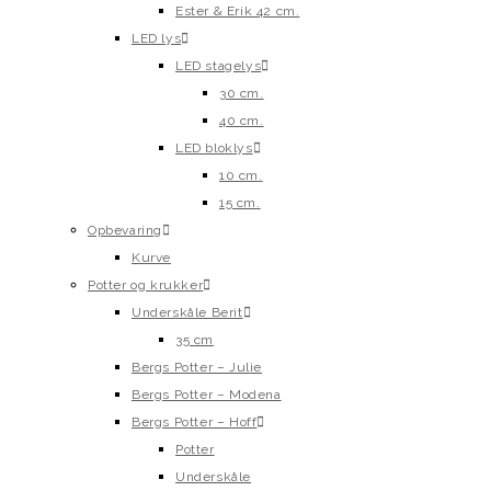
Ester & Erik 42 cm.
LED lys
LED stagelys
30 cm.
40 cm.
LED bloklys
10 cm.
15 cm.
Opbevaring
Kurve
Potter og krukker
Underskåle Berit
35 cm
Bergs Potter – Julie
Bergs Potter – Modena
Bergs Potter – Hoff
Potter
Underskåle