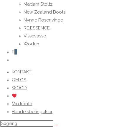
Madam Stoltz
New Zealand Boots
Nynne Rosenvinge
RE.ESSENCE
Vissevasse
Woden
0
Toggle
website
KONTAKT
search
OM OS
WOOD
Min konto
Handelsbetingelser