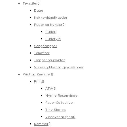
Tekstiler
Duge
Køkkenhåndklæder
Puder og hynder
Puder
Pudefyld
Sengetæpper
Tehætter
Tæpper og plaider
Viskestykker og grydelapper
Print og Rammer
Print
ATWS
Nynne Rosenvinge
Paper Collective
Tiny Stories
Vissevasse (print)
Rammer