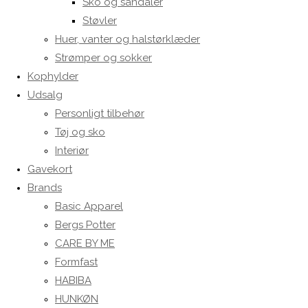
Sko og sandaler
Støvler
Huer, vanter og halstørklæder
Strømper og sokker
Kophylder
Udsalg
Personligt tilbehør
Tøj og sko
Interiør
Gavekort
Brands
Basic Apparel
Bergs Potter
CARE BY ME
Formfast
HABIBA
HUNKØN