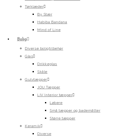
Tørklæder
By Stær
Habiba Bandana
Mind of Line
Bolig
Diverse boligtilbehør
Glas
Drikkeglas
Skåle
Gulvtæpper
JOU Tæpper
LIV Interior tæpper
Løbere
Små tæpper og bademåtter
Større tæpper
Keramik
Diverse