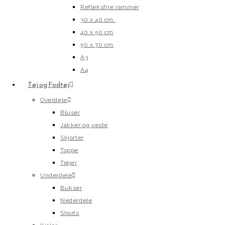
Refleksfrie rammer
30 x 40 cm.
40 x 50 cm
50 x 70 cm
A3
A4
Tøj og Fodtøj
Overdele
Bluser
Jakker og veste
Skjorter
Toppe
Trøjer
Underdele
Bukser
Nederdele
Shorts