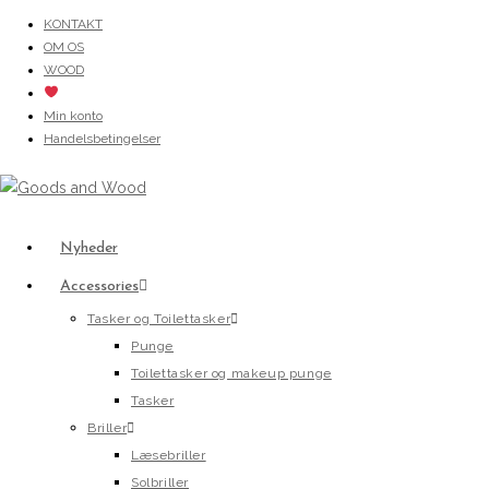
Skip
KONTAKT
OM OS
to
WOOD
content
Min konto
Handelsbetingelser
Nyheder
Accessories
Tasker og Toilettasker
Punge
Toilettasker og makeup punge
Tasker
Briller
Læsebriller
Solbriller