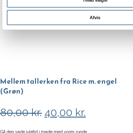
Tillad valgte
Afvis
Mellem tallerken fra Rice m. engel
(Grøn)
Den
Den
80,00
kr.
40,00
kr.
oprindelige
aktuelle
Gå den søde juletid i møde med vores runde