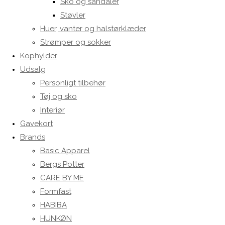
Sko og sandaler
Støvler
Huer, vanter og halstørklæder
Strømper og sokker
Kophylder
Udsalg
Personligt tilbehør
Tøj og sko
Interiør
Gavekort
Brands
Basic Apparel
Bergs Potter
CARE BY ME
Formfast
HABIBA
HUNKØN