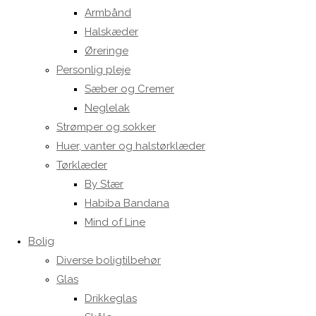
Armbånd
Halskæder
Øreringe
Personlig pleje
Sæber og Cremer
Neglelak
Strømper og sokker
Huer, vanter og halstørklæder
Tørklæder
By Stær
Habiba Bandana
Mind of Line
Bolig
Diverse boligtilbehør
Glas
Drikkeglas