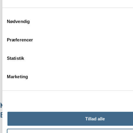
Samtykkevalg
Nødvendig
Præferencer
Statistik
Marketing
Mind Leggins | CARE BY ME – Dusty
Brown Melange
Tillad alle