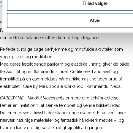
1.250,00
kr.
Tillad valgte
Afvis
Skønne leggings fra Mind-serien fra
Mindful Movements
serien.
Fremstillet i en blød, lækker og kraftig blanding af uld og cashmere –
den perfekte balance mellem komfort og elegance.
Perfekte til rolige dage derhjemme og mindfulde aktiviteter som
yoga, pilates og meditation.
Med deres tætsiddende pasform og elastiske linning giver de både
fleksibilitet og en flatterende silhuet. Certificeret håndlavet, og
fremstillet på en gammeldags håndstrikkemaskine uden brug af
elektricitet i Care by Me´s sociale workshop i Kathmandu, Nepal.
CARE BY ME – Mindful Movements
er mere end selvforkælelse.
Det er en invitation til at sænke tempoet og vende blikket indad.
Det er en bevidst livsstil, der skaber ringe i vandet. Et univers, hvor
nærvær, naturlige materialer og fantastisk håndværk mødes – og
hvor du kan være dig selv, ét roligt øjeblik ad gangen.