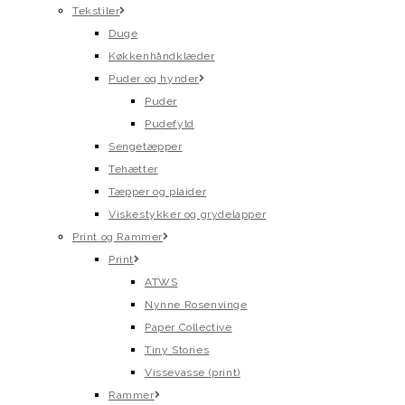
Tekstiler
Duge
Køkkenhåndklæder
Puder og hynder
Puder
Pudefyld
Sengetæpper
Tehætter
Tæpper og plaider
Viskestykker og grydelapper
Print og Rammer
Print
ATWS
Nynne Rosenvinge
Paper Collective
Tiny Stories
Vissevasse (print)
Rammer