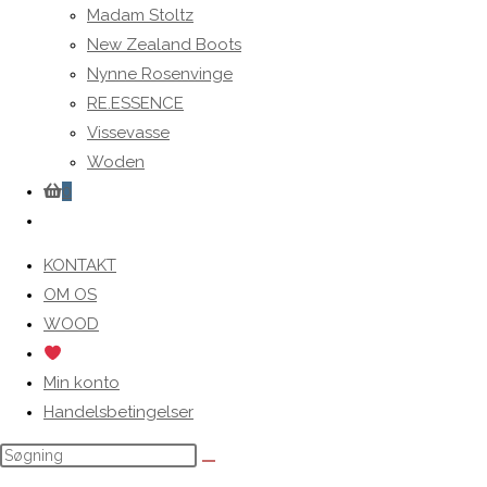
Madam Stoltz
New Zealand Boots
Nynne Rosenvinge
RE.ESSENCE
Vissevasse
Woden
0
Toggle
website
KONTAKT
search
OM OS
WOOD
Min konto
Handelsbetingelser