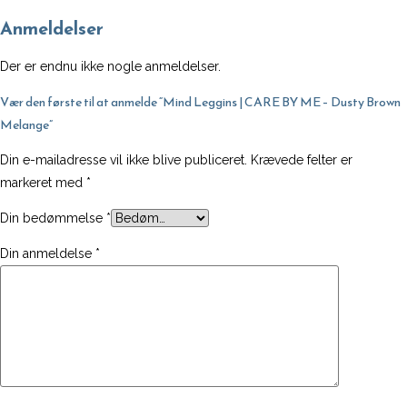
Brown
Anmeldelser
Melange
antal
Der er endnu ikke nogle anmeldelser.
Vær den første til at anmelde “Mind Leggins | CARE BY ME – Dusty Brown
Melange”
Din e-mailadresse vil ikke blive publiceret.
Krævede felter er
markeret med
*
Din bedømmelse
*
Din anmeldelse
*