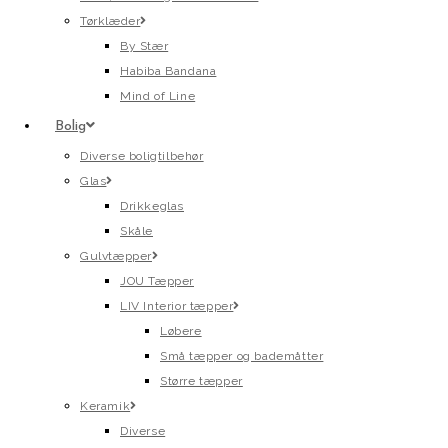
Tørklæder
By Stær
Habiba Bandana
Mind of Line
Bolig
Diverse boligtilbehør
Glas
Drikkeglas
Skåle
Gulvtæpper
JOU Tæpper
LIV Interior tæpper
Løbere
Små tæpper og bademåtter
Større tæpper
Keramik
Diverse