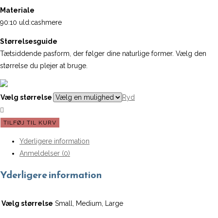
Materiale
90:10 uld:cashmere
Størrelsesguide
Tætsiddende pasform, der følger dine naturlige former. Vælg den
størrelse du plejer at bruge.
Vælg størrelse
Ryd
Mind
TILFØJ TIL KURV
Leggins
Yderligere information
|
Anmeldelser (0)
CARE
BY
Yderligere information
ME
-
Vælg størrelse
Small, Medium, Large
Dusty