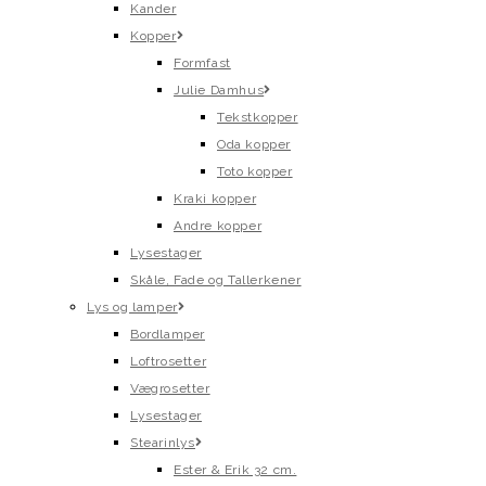
Kander
Kopper
Formfast
Julie Damhus
Tekstkopper
Oda kopper
Toto kopper
Kraki kopper
Andre kopper
Lysestager
Skåle, Fade og Tallerkener
Lys og lamper
Bordlamper
Loftrosetter
Vægrosetter
Lysestager
Stearinlys
Ester & Erik 32 cm.