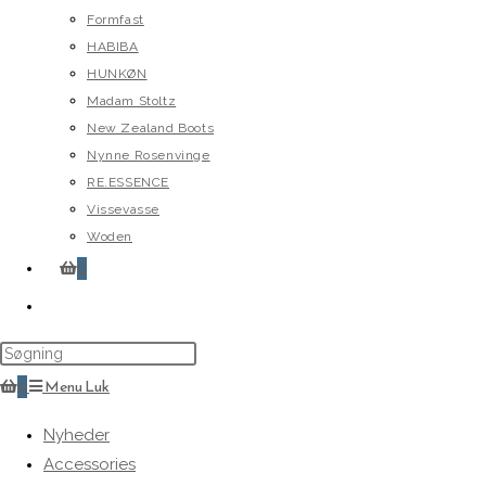
Formfast
HABIBA
HUNKØN
Madam Stoltz
New Zealand Boots
Nynne Rosenvinge
RE.ESSENCE
Vissevasse
Woden
0
Toggle
website
search
0
Menu
Luk
Nyheder
Accessories