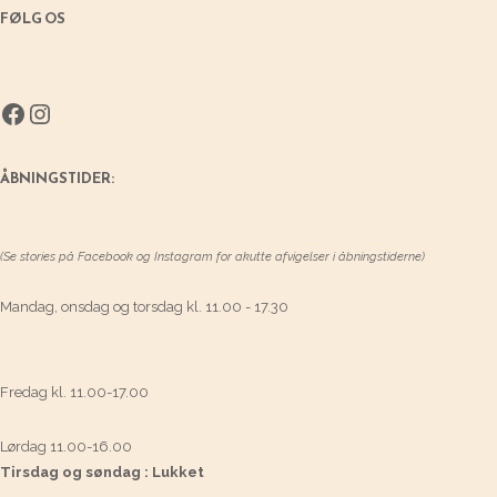
FØLG OS
Facebook
Instagram
ÅBNINGSTIDER:
(Se stories på Facebook og Instagram for akutte afvigelser i åbningstiderne)
Mandag, onsdag og torsdag kl. 11.00 - 17.30
Fredag kl. 11.00-17.00
Lørdag 11.00-16.00
Tirsdag og søndag : Lukket