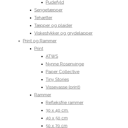
Pudefyld
Sengetæpper
Tehætter
Tæpper og plaider
Viskestykker og grydelapper
Print og Rammer
Print
ATWS
Nynne Rosenvinge
Paper Collective
Tiny Stories
Vissevasse (print)
Rammer
Refleksfrie rammer
30 x 40 cm.
40 x 50 cm
50 x 70 cm