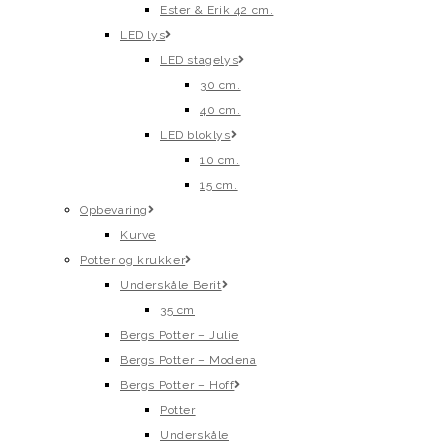
Ester & Erik 42 cm.
LED lys
LED stagelys
30 cm.
40 cm.
LED bloklys
10 cm.
15 cm.
Opbevaring
Kurve
Potter og krukker
Underskåle Berit
35 cm
Bergs Potter – Julie
Bergs Potter – Modena
Bergs Potter – Hoff
Potter
Underskåle