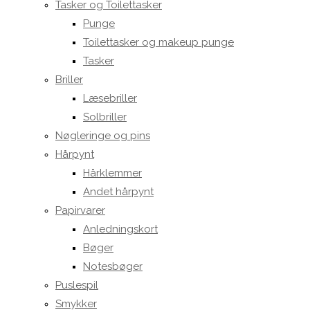
Tasker og Toilettasker
Punge
Toilettasker og makeup punge
Tasker
Briller
Læsebriller
Solbriller
Nøgleringe og pins
Hårpynt
Hårklemmer
Andet hårpynt
Papirvarer
Anledningskort
Bøger
Notesbøger
Puslespil
Smykker