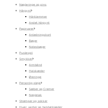
Nøgleringe og pins
Hårpynt
Hårklemmer
Andet hårpynt
Papirvarer
Anledningskort
Bøger
Notesbøger
Puslespil
Smykker
Armbånd
Halskæder
Øreringe
Personlig pleje
Sæber og Cremer
Neglelak
Strømper og sokker
Huer, vanter og halstørklæder