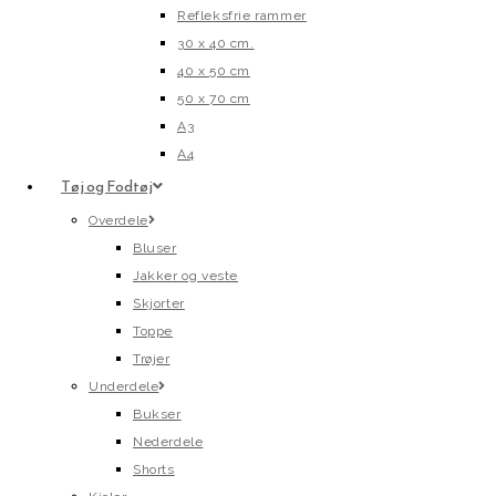
Refleksfrie rammer
30 x 40 cm.
40 x 50 cm
50 x 70 cm
A3
A4
Tøj og Fodtøj
Overdele
Bluser
Jakker og veste
Skjorter
Toppe
Trøjer
Underdele
Bukser
Nederdele
Shorts