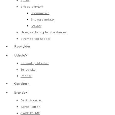
Kjoler
Sko og støvler
Hjemmesko
Sko og sandaler
Støvler
Huer, vanter og halstørklæder
Strømper og sokker
Kophylder
Udsalg
Personligt tilbehør
Tøj og sko
Interiør
Gavekort
Brands
Basic Apparel
Bergs Potter
CARE BY ME