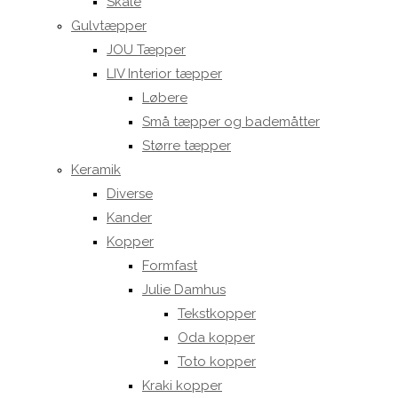
Skåle
Gulvtæpper
JOU Tæpper
LIV Interior tæpper
Løbere
Små tæpper og bademåtter
Større tæpper
Keramik
Diverse
Kander
Kopper
Formfast
Julie Damhus
Tekstkopper
Oda kopper
Toto kopper
Kraki kopper