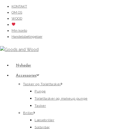
Skip
KONTAKT
OM OS
to
WOOD
content
Min konto
Handelsbetingelser
Nyheder
Accessories
Tasker og Toilettasker
Punge
Toilettasker og makeup punge
Tasker
Briller
Læsebriller
Solbriller