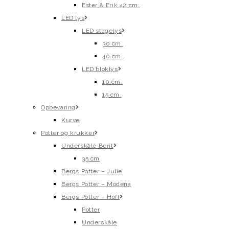
Ester & Erik 42 cm.
LED lys
LED stagelys
30 cm.
40 cm.
LED bloklys
10 cm.
15 cm.
Opbevaring
Kurve
Potter og krukker
Underskåle Berit
35 cm
Bergs Potter – Julie
Bergs Potter – Modena
Bergs Potter – Hoff
Potter
Underskåle