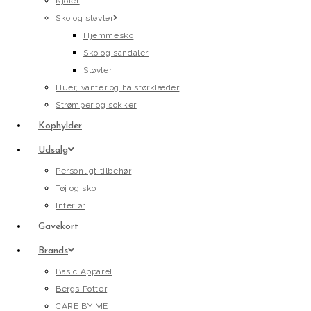
Kjoler
Sko og støvler
Hjemmesko
Sko og sandaler
Støvler
Huer, vanter og halstørklæder
Strømper og sokker
Kophylder
Udsalg
Personligt tilbehør
Tøj og sko
Interiør
Gavekort
Brands
Basic Apparel
Bergs Potter
CARE BY ME