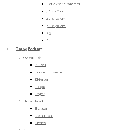
Refleksfrie rammer
30 x 40 cm.
40 x 50 cm
50 x 70 cm
A3
A4
Tøj og Fodtøj
Overdele
Bluser
Jakker og veste
Skjorter
Toppe
Trøjer
Underdele
Bukser
Nederdele
Shorts