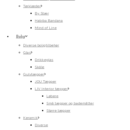
Tørklæder
By Stær
Habiba Bandana
Mind of Line
Bolig
Diverse boligtilbehør
Glas
Drikkeglas
Skåle
Gulvtæpper
JOU Tæpper
LIV Interior tæpper
Løbere
Små tæpper og bademåtter
Større tæpper
Keramik
Diverse