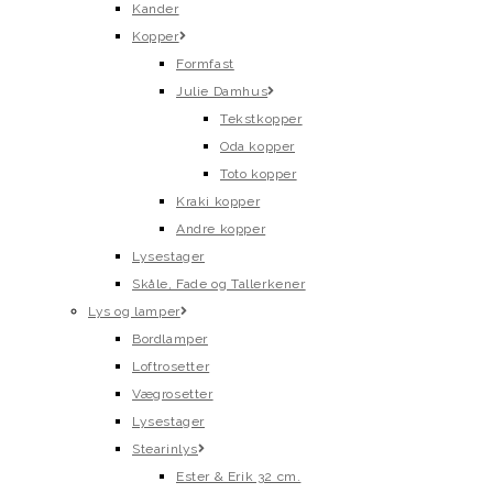
Kander
Kopper
Formfast
Julie Damhus
Tekstkopper
Oda kopper
Toto kopper
Kraki kopper
Andre kopper
Lysestager
Skåle, Fade og Tallerkener
Lys og lamper
Bordlamper
Loftrosetter
Vægrosetter
Lysestager
Stearinlys
Ester & Erik 32 cm.