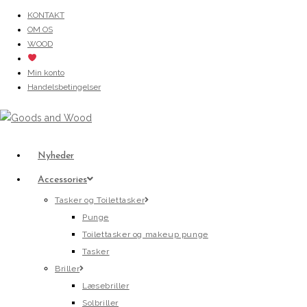
Skip
KONTAKT
OM OS
to
WOOD
content
Min konto
Handelsbetingelser
Nyheder
Accessories
Tasker og Toilettasker
Punge
Toilettasker og makeup punge
Tasker
Briller
Læsebriller
Solbriller