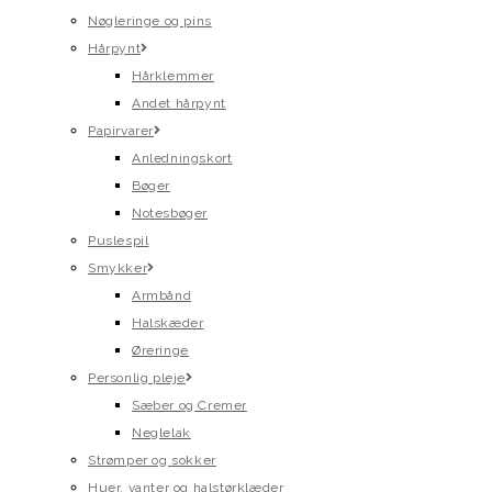
Nøgleringe og pins
Hårpynt
Hårklemmer
Andet hårpynt
Papirvarer
Anledningskort
Bøger
Notesbøger
Puslespil
Smykker
Armbånd
Halskæder
Øreringe
Personlig pleje
Sæber og Cremer
Neglelak
Strømper og sokker
Huer, vanter og halstørklæder