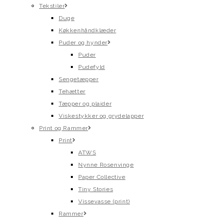
Tekstiler
Duge
Køkkenhåndklæder
Puder og hynder
Puder
Pudefyld
Sengetæpper
Tehætter
Tæpper og plaider
Viskestykker og grydelapper
Print og Rammer
Print
ATWS
Nynne Rosenvinge
Paper Collective
Tiny Stories
Vissevasse (print)
Rammer