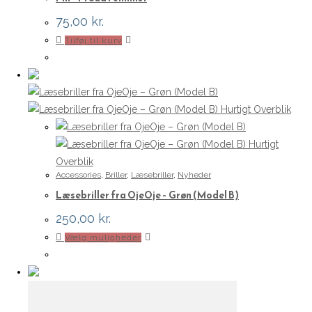
75,00
kr.
Tilføj til kurv
Hurtigt Overblik
Hurtigt
Overblik
Accessories
,
Briller
,
Læsebriller
,
Nyheder
Læsebriller fra OjeOje – Grøn (Model B)
250,00
kr.
Dette
Vælg muligheder
vare
har
flere
varianter.