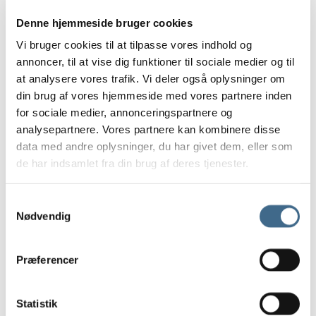
15 cm.
Denne hjemmeside bruger cookies
Opbevaring
Vi bruger cookies til at tilpasse vores indhold og
Kurve
annoncer, til at vise dig funktioner til sociale medier og til
Potter og krukker
at analysere vores trafik. Vi deler også oplysninger om
Underskåle Berit
din brug af vores hjemmeside med vores partnere inden
35 cm
for sociale medier, annonceringspartnere og
analysepartnere. Vores partnere kan kombinere disse
Bergs Potter – Julie
data med andre oplysninger, du har givet dem, eller som
Bergs Potter – Modena
de har indsamlet fra din brug af deres tjenester.
Bergs Potter – Hoff
Potter
Samtykkevalg
Underskåle
Nødvendig
Tekstiler
Duge
Præferencer
Køkkenhåndklæder
Puder og hynder
Puder
Statistik