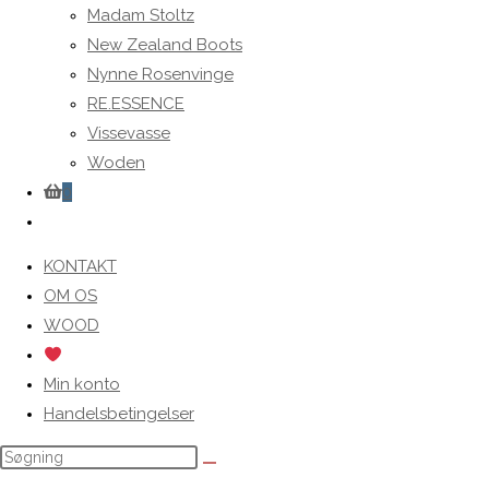
Madam Stoltz
New Zealand Boots
Nynne Rosenvinge
RE.ESSENCE
Vissevasse
Woden
0
Toggle
website
KONTAKT
search
OM OS
WOOD
Min konto
Handelsbetingelser