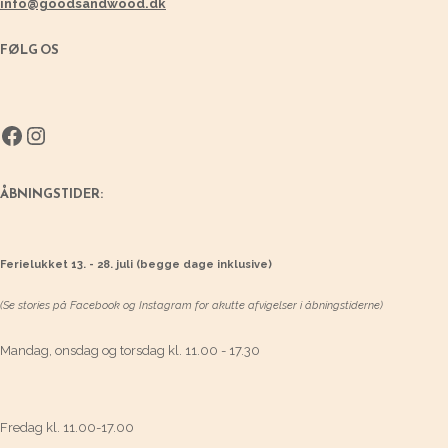
info@goodsandwood.dk
FØLG OS
Facebook
Instagram
ÅBNINGSTIDER:
Ferielukket 13. - 28. juli (begge dage inklusive)
(Se stories på Facebook og Instagram for akutte afvigelser i åbningstiderne)
Mandag, onsdag og torsdag kl. 11.00 - 17.30
Fredag kl. 11.00-17.00