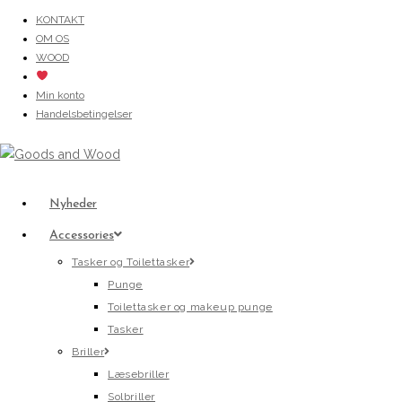
Skip
KONTAKT
OM OS
to
WOOD
content
Min konto
Handelsbetingelser
Nyheder
Accessories
Tasker og Toilettasker
Punge
Toilettasker og makeup punge
Tasker
Briller
Læsebriller
Solbriller