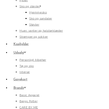
Kjoler
Sko og støvler
Hjemmesko
Sko og sandaler
Støvler
Huer, vanter og halstørklæder
Strømper og sokker
Kophylder
Udsalg
Personligt tilbehør
Tøj og sko
Interiør
Gavekort
Brands
Basic Apparel
Bergs Potter
CARE BY ME