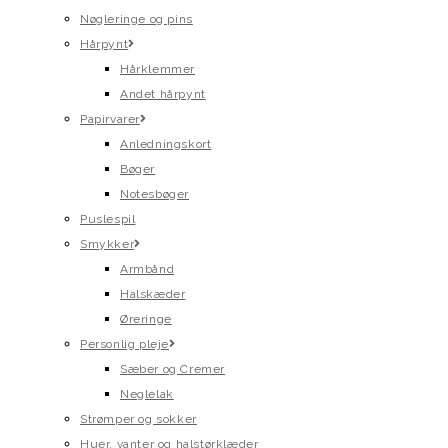
Nøgleringe og pins
Hårpynt
Hårklemmer
Andet hårpynt
Papirvarer
Anledningskort
Bøger
Notesbøger
Puslespil
Smykker
Armbånd
Halskæder
Øreringe
Personlig pleje
Sæber og Cremer
Neglelak
Strømper og sokker
Huer, vanter og halstørklæder