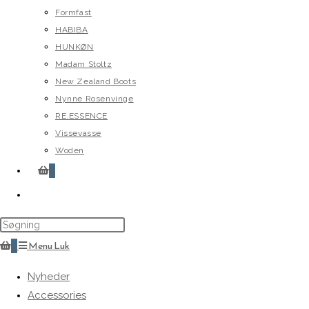
Formfast
HABIBA
HUNKØN
Madam Stoltz
New Zealand Boots
Nynne Rosenvinge
RE.ESSENCE
Vissevasse
Woden
0
Toggle
website
search
0
Menu
Luk
Nyheder
Accessories