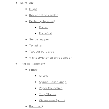
Tekstiler
Duge
Køkkenhåndklæder
Puder og hynder
Puder
Pudefyld
Sengetæpper
Tehætter
Tæpper og plaider
Viskestykker og grydelapper
Print og Rammer
Print
ATWS
Nynne Rosenvinge
Paper Collective
Tiny Stories
Vissevasse (print)
Rammer