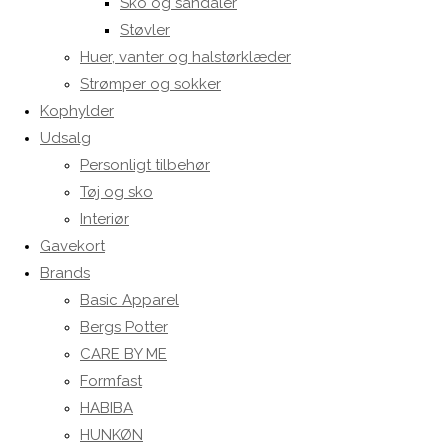
Sko og sandaler
Støvler
Huer, vanter og halstørklæder
Strømper og sokker
Kophylder
Udsalg
Personligt tilbehør
Tøj og sko
Interiør
Gavekort
Brands
Basic Apparel
Bergs Potter
CARE BY ME
Formfast
HABIBA
HUNKØN