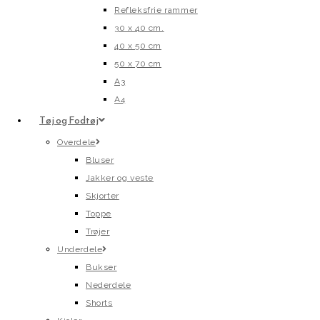
Refleksfrie rammer
30 x 40 cm.
40 x 50 cm
50 x 70 cm
A3
A4
Tøj og Fodtøj
Overdele
Bluser
Jakker og veste
Skjorter
Toppe
Trøjer
Underdele
Bukser
Nederdele
Shorts