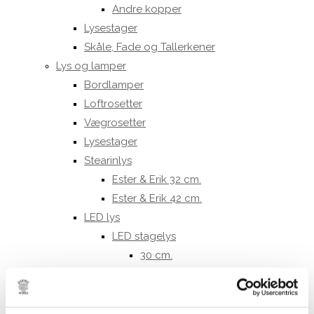
Andre kopper
Lysestager
Skåle, Fade og Tallerkener
Lys og lamper
Bordlamper
Loftrosetter
Vægrosetter
Lysestager
Stearinlys
Ester & Erik 32 cm.
Ester & Erik 42 cm.
LED lys
LED stagelys
30 cm.
40 cm.
LED bloklys
10 cm.