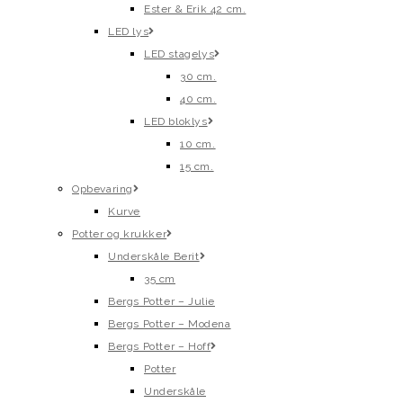
Ester & Erik 42 cm.
LED lys
LED stagelys
30 cm.
40 cm.
LED bloklys
10 cm.
15 cm.
Opbevaring
Kurve
Potter og krukker
Underskåle Berit
35 cm
Bergs Potter – Julie
Bergs Potter – Modena
Bergs Potter – Hoff
Potter
Underskåle