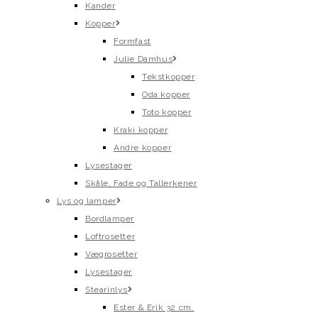
Kander
Kopper
Formfast
Julie Damhus
Tekstkopper
Oda kopper
Toto kopper
Kraki kopper
Andre kopper
Lysestager
Skåle, Fade og Tallerkener
Lys og lamper
Bordlamper
Loftrosetter
Vægrosetter
Lysestager
Stearinlys
Ester & Erik 32 cm.