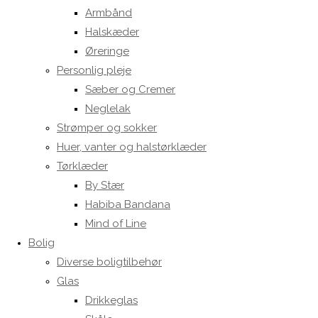
Armbånd
Halskæder
Øreringe
Personlig pleje
Sæber og Cremer
Neglelak
Strømper og sokker
Huer, vanter og halstørklæder
Tørklæder
By Stær
Habiba Bandana
Mind of Line
Bolig
Diverse boligtilbehør
Glas
Drikkeglas