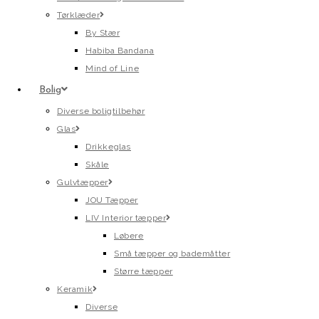
Tørklæder
By Stær
Habiba Bandana
Mind of Line
Bolig
Diverse boligtilbehør
Glas
Drikkeglas
Skåle
Gulvtæpper
JOU Tæpper
LIV Interior tæpper
Løbere
Små tæpper og bademåtter
Større tæpper
Keramik
Diverse