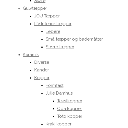
Skåle
Gulvtæpper
JOU Tæpper
LIV Interior tæpper
Løbere
Små tæpper og bademåtter
Større tæpper
Keramik
Diverse
Kander
Kopper
Formfast
Julie Damhus
Tekstkopper
Oda kopper
Toto kopper
Kraki kopper