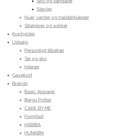
Sko og sandaler
Støvler
Huer, vanter og halstørklæder
Strømper og sokker
Kophylder
Udsalg
Personligt tilbehør
Tøj og sko
Interiør
Gavekort
Brands
Basic Apparel
Bergs Potter
CARE BY ME
Formfast
HABIBA
HUNKØN