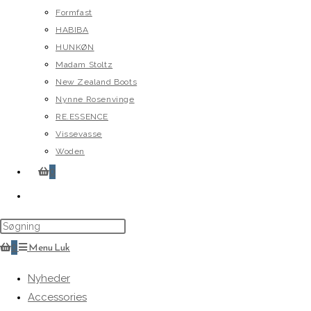
Formfast
HABIBA
HUNKØN
Madam Stoltz
New Zealand Boots
Nynne Rosenvinge
RE.ESSENCE
Vissevasse
Woden
0
Toggle
website
search
0
Menu
Luk
Nyheder
Accessories