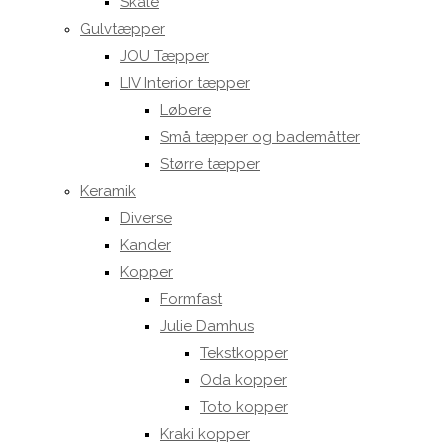
Skåle
Gulvtæpper
JOU Tæpper
LIV Interior tæpper
Løbere
Små tæpper og bademåtter
Større tæpper
Keramik
Diverse
Kander
Kopper
Formfast
Julie Damhus
Tekstkopper
Oda kopper
Toto kopper
Kraki kopper