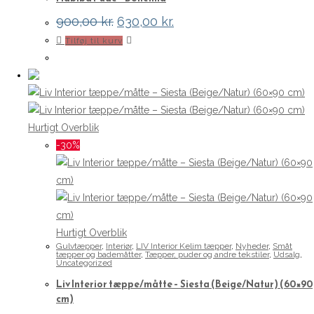
Den
Den
900,00
kr.
630,00
kr.
oprindelige
aktuelle
Tilføj til kurv
pris
pris
var:
er:
900,00 kr..
630,00 kr..
Hurtigt Overblik
-30%
Hurtigt Overblik
Gulvtæpper
,
Interiør
,
LIV Interior Kelim tæpper
,
Nyheder
,
Småt
tæpper og bademåtter
,
Tæpper, puder og andre tekstiler
,
Udsalg
,
Uncategorized
Liv Interior tæppe/måtte – Siesta (Beige/Natur) (60×90
cm)