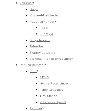
Tekstiler
Duge
Køkkenhåndklæder
Puder og hynder
Puder
Pudefyld
Sengetæpper
Tehætter
Tæpper og plaider
Viskestykker og grydelapper
Print og Rammer
Print
ATWS
Nynne Rosenvinge
Paper Collective
Tiny Stories
Vissevasse (print)
Rammer