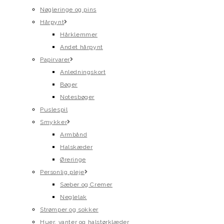
Nøgleringe og pins
Hårpynt
Hårklemmer
Andet hårpynt
Papirvarer
Anledningskort
Bøger
Notesbøger
Puslespil
Smykker
Armbånd
Halskæder
Øreringe
Personlig pleje
Sæber og Cremer
Neglelak
Strømper og sokker
Huer, vanter og halstørklæder