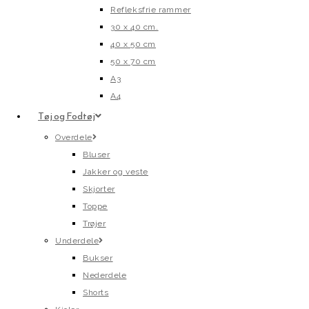
Refleksfrie rammer
30 x 40 cm.
40 x 50 cm
50 x 70 cm
A3
A4
Tøj og Fodtøj
Overdele
Bluser
Jakker og veste
Skjorter
Toppe
Trøjer
Underdele
Bukser
Nederdele
Shorts