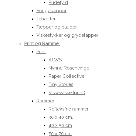
Pudefyld
Sengetæpper
Tehætter
Tæpper og plaider
Viskestykker og grydelapper
Print og Rammer
Print
ATWS
Nynne Rosenvinge
Paper Collective
Tiny Stories
Vissevasse (print)
Rammer
Refleksfrie rammer
30 x 40 cm.
40 x 50 cm
50 x 70 cm