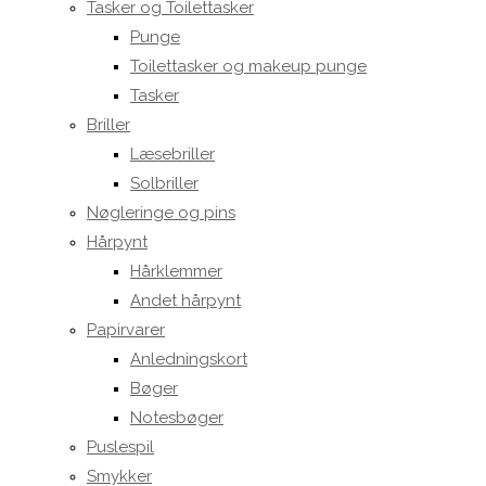
Tasker og Toilettasker
Punge
Toilettasker og makeup punge
Tasker
Briller
Læsebriller
Solbriller
Nøgleringe og pins
Hårpynt
Hårklemmer
Andet hårpynt
Papirvarer
Anledningskort
Bøger
Notesbøger
Puslespil
Smykker