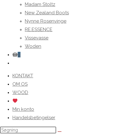
Madam Stoltz
New Zealand Boots
Nynne Rosenvinge
RE.ESSENCE
Vissevasse
Woden
0
Toggle
website
KONTAKT
search
OM OS
WOOD
Min konto
Handelsbetingelser