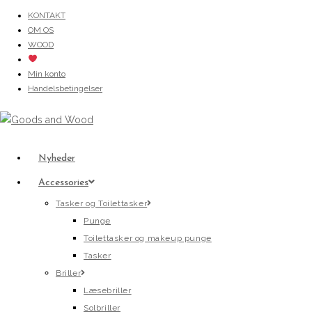
Skip
KONTAKT
OM OS
to
WOOD
content
Min konto
Handelsbetingelser
Nyheder
Accessories
Tasker og Toilettasker
Punge
Toilettasker og makeup punge
Tasker
Briller
Læsebriller
Solbriller