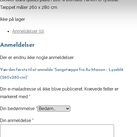
pris
pris
Tæppet måler 260 x 280 cm.
var:
er:
Ikke på lager
1.499,00 kr..
1.049
Anmeldelser (0)
Anmeldelser
Der er endnu ikke nogle anmeldelser.
Vær den første til at anmelde “Sengetæppe fra Au Maison – Lyseblå
(260×280 cm)”
Din e-mailadresse vil ikke blive publiceret.
Krævede felter er
markeret med
*
Din bedømmelse
*
Din anmeldelse
*