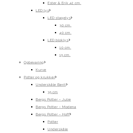
Ester & Erik 42 cm.
LED lys
LED stagelys
30 cm.
40 cm.
LED bloklys
10 cm.
15 cm.
Opbevaring
Kurve
Potter og krukker
Underskåle Berit
35 cm
Bergs Potter – Julie
Bergs Potter – Modena
Bergs Potter – Hoff
Potter
Underskåle