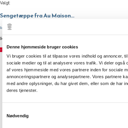
Valgt:
Sengetæppe fra Au Maison…
Den
Den
1.499,00
kr.
1.049,00
kr.
oprindelige
aktuelle
Ikke på lager
pris
pris
Denne hjemmeside bruger cookies
var:
er:
-30%
Vi bruger cookies til at tilpasse vores indhold og annoncer, til 
1.499,00 kr..
1.049,00 kr..
Forrige produkt
sociale medier og til at analysere vores trafik. Vi deler også
af vores hjemmeside med vores partnere inden for sociale m
Næste produkt
annonceringspartnere og analysepartnere. Vores partnere k
med andre oplysninger, du har givet dem, eller som de har in
deres tjenester.
Samtykkevalg
Nødvendig