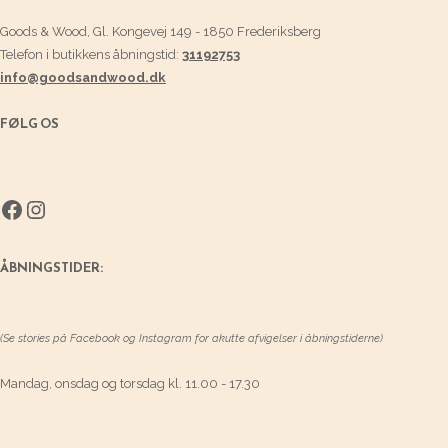
Goods & Wood, Gl. Kongevej 149 - 1850 Frederiksberg
Telefon i butikkens åbningstid:
31192753
info@goodsandwood.dk
FØLG OS
Facebook
Instagram
ÅBNINGSTIDER:
(Se stories på Facebook og Instagram for akutte afvigelser i åbningstiderne)
Mandag, onsdag og torsdag kl. 11.00 - 17.30