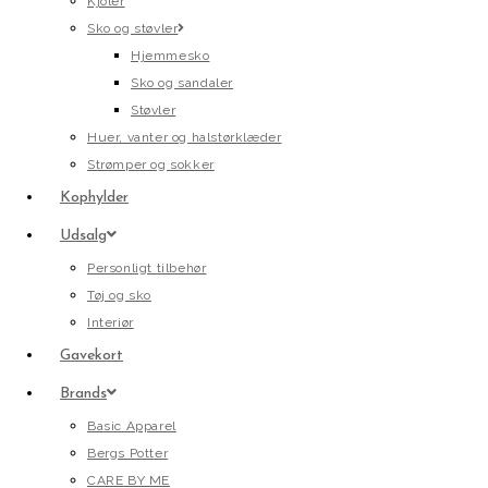
Kjoler
Sko og støvler
Hjemmesko
Sko og sandaler
Støvler
Huer, vanter og halstørklæder
Strømper og sokker
Kophylder
Udsalg
Personligt tilbehør
Tøj og sko
Interiør
Gavekort
Brands
Basic Apparel
Bergs Potter
CARE BY ME