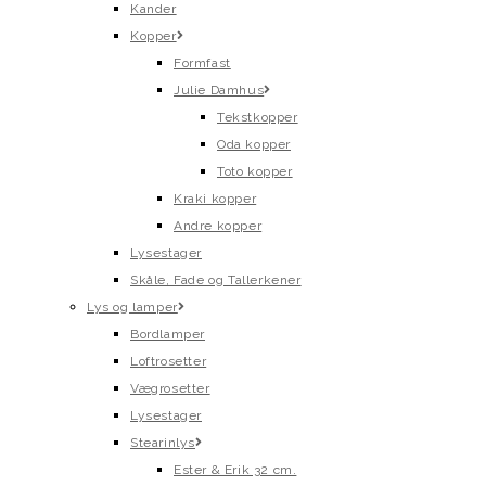
Kander
Kopper
Formfast
Julie Damhus
Tekstkopper
Oda kopper
Toto kopper
Kraki kopper
Andre kopper
Lysestager
Skåle, Fade og Tallerkener
Lys og lamper
Bordlamper
Loftrosetter
Vægrosetter
Lysestager
Stearinlys
Ester & Erik 32 cm.