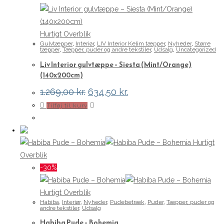
Hurtigt Overblik
Gulvtæpper
,
Interiør
,
LIV Interior Kelim tæpper
,
Nyheder
,
Større
tæpper
,
Tæpper, puder og andre tekstiler
,
Udsalg
,
Uncategorized
Liv Interior gulvtæppe – Siesta (Mint/Orange)
(140x200cm)
Den
Den
1.269,00
kr.
634,50
kr.
oprindelige
aktuelle
Tilføj til kurv
pris
pris
var:
er:
1.269,00 kr..
634,50 kr..
Hurtigt
Overblik
-30%
Hurtigt Overblik
Habiba
,
Interiør
,
Nyheder
,
Pudebetræk
,
Puder
,
Tæpper, puder og
andre tekstiler
,
Udsalg
Habiba Pude – Bohemia