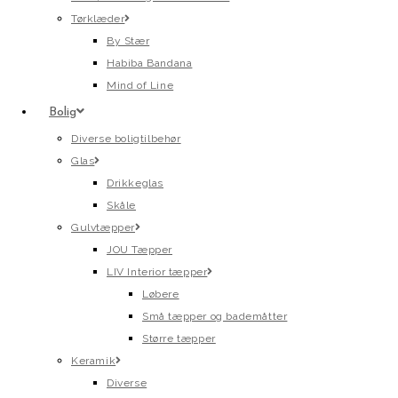
Tørklæder
By Stær
Habiba Bandana
Mind of Line
Bolig
Diverse boligtilbehør
Glas
Drikkeglas
Skåle
Gulvtæpper
JOU Tæpper
LIV Interior tæpper
Løbere
Små tæpper og bademåtter
Større tæpper
Keramik
Diverse