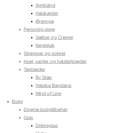
Armbånd
Halskæder
Øreringe
Personlig pleje
Sæber og Cremer
Neglelak
Strømper og sokker
Huer, vanter og halstørklæder
Tørklæder
By Stær
Habiba Bandana
Mind of Line
Bolig
Diverse boligtilbehør
Glas
Drikkeglas