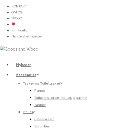
Skip
KONTAKT
OM OS
to
WOOD
content
Min konto
Handelsbetingelser
Nyheder
Accessories
Tasker og Toilettasker
Punge
Toilettasker og makeup punge
Tasker
Briller
Læsebriller
Solbriller