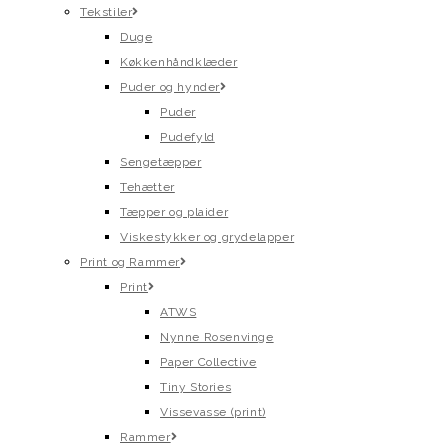
Tekstiler
Duge
Køkkenhåndklæder
Puder og hynder
Puder
Pudefyld
Sengetæpper
Tehætter
Tæpper og plaider
Viskestykker og grydelapper
Print og Rammer
Print
ATWS
Nynne Rosenvinge
Paper Collective
Tiny Stories
Vissevasse (print)
Rammer