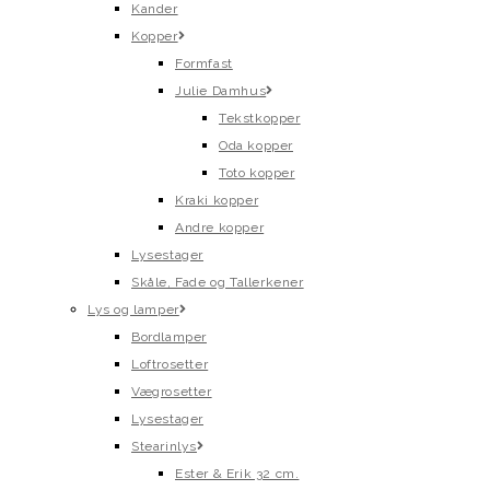
Kander
Kopper
Formfast
Julie Damhus
Tekstkopper
Oda kopper
Toto kopper
Kraki kopper
Andre kopper
Lysestager
Skåle, Fade og Tallerkener
Lys og lamper
Bordlamper
Loftrosetter
Vægrosetter
Lysestager
Stearinlys
Ester & Erik 32 cm.