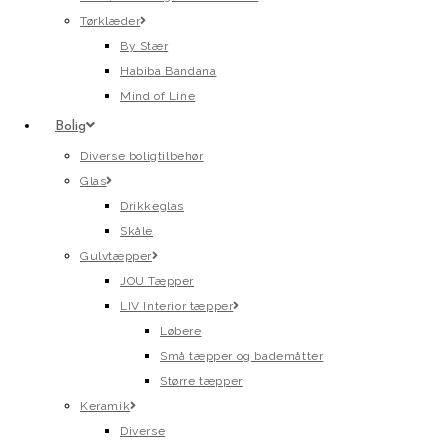
Tørklæder
By Stær
Habiba Bandana
Mind of Line
Bolig
Diverse boligtilbehør
Glas
Drikkeglas
Skåle
Gulvtæpper
JOU Tæpper
LIV Interior tæpper
Løbere
Små tæpper og bademåtter
Større tæpper
Keramik
Diverse