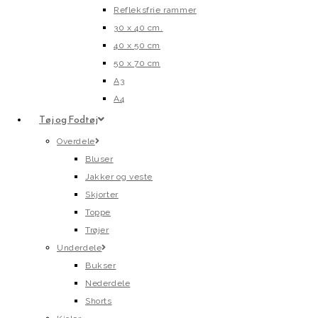
Refleksfrie rammer
30 x 40 cm.
40 x 50 cm
50 x 70 cm
A3
A4
Tøj og Fodtøj
Overdele
Bluser
Jakker og veste
Skjorter
Toppe
Trøjer
Underdele
Bukser
Nederdele
Shorts