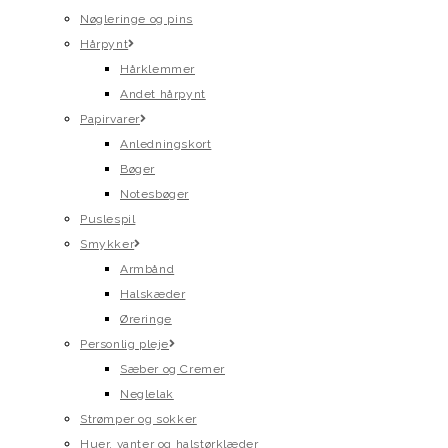
Nøgleringe og pins
Hårpynt
Hårklemmer
Andet hårpynt
Papirvarer
Anledningskort
Bøger
Notesbøger
Puslespil
Smykker
Armbånd
Halskæder
Øreringe
Personlig pleje
Sæber og Cremer
Neglelak
Strømper og sokker
Huer, vanter og halstørklæder