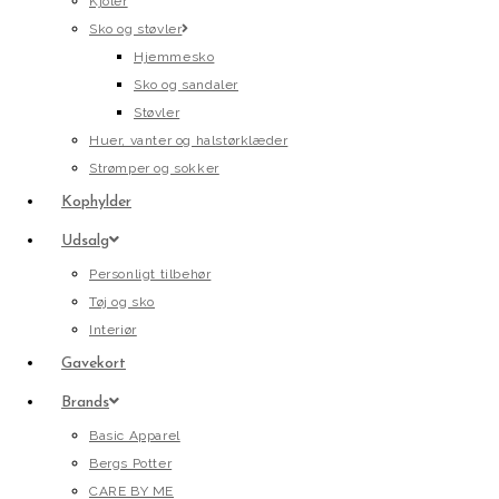
Kjoler
Sko og støvler
Hjemmesko
Sko og sandaler
Støvler
Huer, vanter og halstørklæder
Strømper og sokker
Kophylder
Udsalg
Personligt tilbehør
Tøj og sko
Interiør
Gavekort
Brands
Basic Apparel
Bergs Potter
CARE BY ME