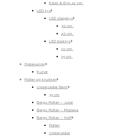
Ester & Erik 42 cm.
LED lys
LED stagelys
30 cm.
40 cm.
LED bloklys
10 cm.
15 cm.
Opbevaring
Kurve
Potter og krukker
Underskåle Berit
35 cm
Bergs Potter – Julie
Bergs Potter – Modena
Bergs Potter – Hoff
Potter
Underskåle