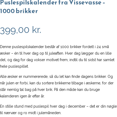
Puslespilskalender fra Vissevasse –
1000 brikker
399,00
kr.
Denne puslespilskalender består af 1000 brikker fordelt i 24 små
æsker – én til hver dag op til juleaften. Hver dag lægger du en lille
del, og dag for dag vokser motivet frem, indtil du til sidst har samlet
hele puslespillet.
Alle æsker er nummererede, så du let kan finde dagens brikker. Og
når julen er forbi, kan du sortere brikkerne tilbage i æskerne, for der
står nemlig tal bag på hver brik. På den måde kan du bruge
kalenderen igen år efter år.
En stille stund med puslespil hver dag i december – det er din nøgle
til nærvær og ro midt i julemåneden.