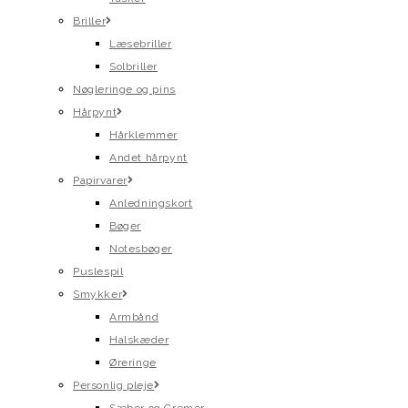
Briller
Læsebriller
Solbriller
Nøgleringe og pins
Hårpynt
Hårklemmer
Andet hårpynt
Papirvarer
Anledningskort
Bøger
Notesbøger
Puslespil
Smykker
Armbånd
Halskæder
Øreringe
Personlig pleje