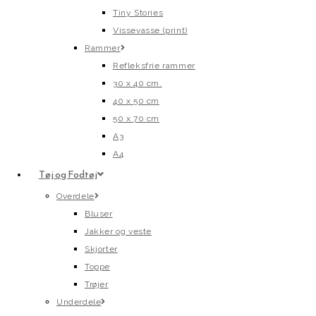
Tiny Stories
Vissevasse (print)
Rammer
Refleksfrie rammer
30 x 40 cm.
40 x 50 cm
50 x 70 cm
A3
A4
Tøj og Fodtøj
Overdele
Bluser
Jakker og veste
Skjorter
Toppe
Trøjer
Underdele