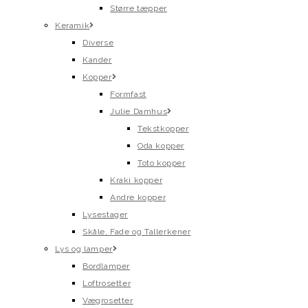
Større tæpper
Keramik
Diverse
Kander
Kopper
Formfast
Julie Damhus
Tekstkopper
Oda kopper
Toto kopper
Kraki kopper
Andre kopper
Lysestager
Skåle, Fade og Tallerkener
Lys og lamper
Bordlamper
Loftrosetter
Vægrosetter