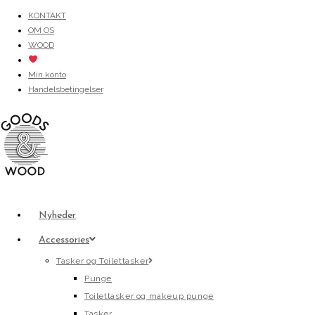
Skip
KONTAKT
OM OS
to
WOOD
content
Min konto
Handelsbetingelser
Nyheder
Accessories
Tasker og Toilettasker
Punge
Toilettasker og makeup punge
Tasker