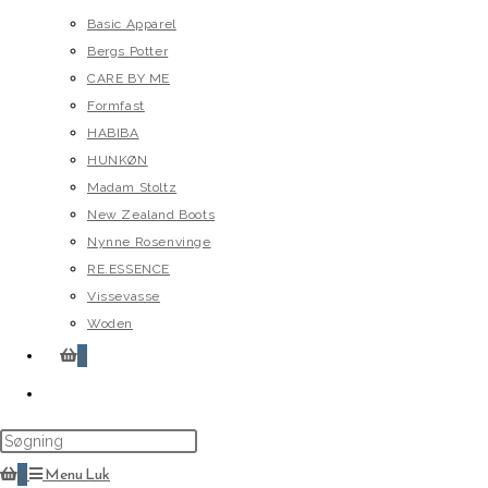
Basic Apparel
Bergs Potter
CARE BY ME
Formfast
HABIBA
HUNKØN
Madam Stoltz
New Zealand Boots
Nynne Rosenvinge
RE.ESSENCE
Vissevasse
Woden
0
Toggle
website
search
0
Menu
Luk