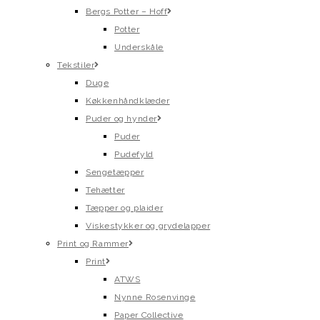
Bergs Potter – Hoff
Potter
Underskåle
Tekstiler
Duge
Køkkenhåndklæder
Puder og hynder
Puder
Pudefyld
Sengetæpper
Tehætter
Tæpper og plaider
Viskestykker og grydelapper
Print og Rammer
Print
ATWS
Nynne Rosenvinge
Paper Collective