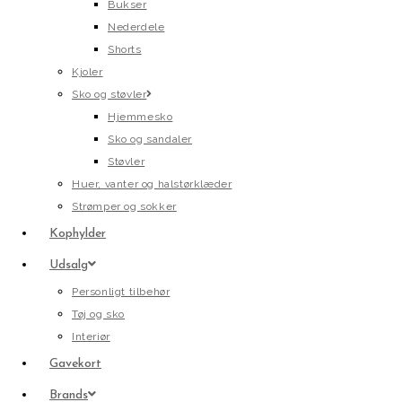
Bukser
Nederdele
Shorts
Kjoler
Sko og støvler
Hjemmesko
Sko og sandaler
Støvler
Huer, vanter og halstørklæder
Strømper og sokker
Kophylder
Udsalg
Personligt tilbehør
Tøj og sko
Interiør
Gavekort
Brands