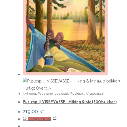
Hurtigt Overblik
Nyheder
,
Papirvarer
,
puslespil
,
Puslespil
,
Vissevasse
Puslespil | VISSEVASSE – Hiking & Me (500 brikker)
219,00
kr.
Tilføj til kurv