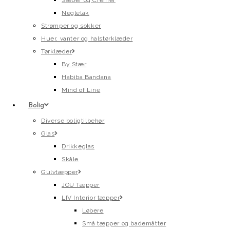
Sæber og Cremer
Neglelak
Strømper og sokker
Huer, vanter og halstørklæder
Tørklæder
By Stær
Habiba Bandana
Mind of Line
Bolig
Diverse boligtilbehør
Glas
Drikkeglas
Skåle
Gulvtæpper
JOU Tæpper
LIV Interior tæpper
Løbere
Små tæpper og bademåtter