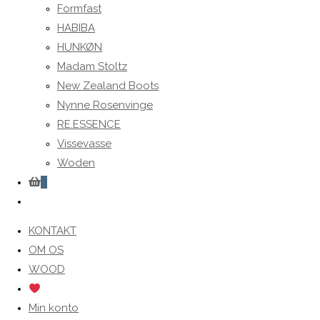
Formfast
HABIBA
HUNKØN
Madam Stoltz
New Zealand Boots
Nynne Rosenvinge
RE.ESSENCE
Vissevasse
Woden
0
Toggle
website
KONTAKT
search
OM OS
WOOD
Min konto