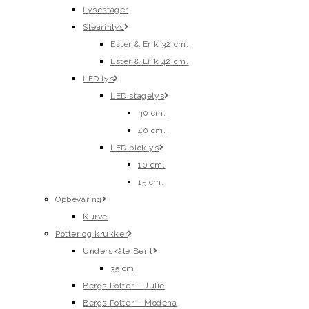
Lysestager
Stearinlys
Ester & Erik 32 cm.
Ester & Erik 42 cm.
LED lys
LED stagelys
30 cm.
40 cm.
LED bloklys
10 cm.
15 cm.
Opbevaring
Kurve
Potter og krukker
Underskåle Berit
35 cm
Bergs Potter – Julie
Bergs Potter – Modena