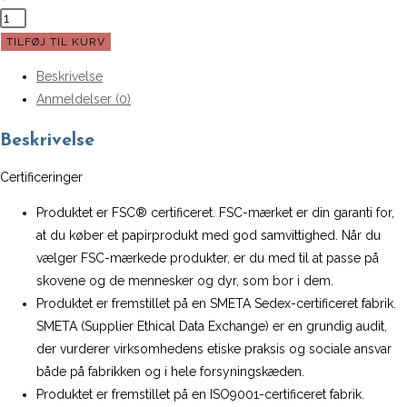
Puslespilskalender
fra
TILFØJ TIL KURV
Vissevasse
Beskrivelse
-
Anmeldelser (0)
1000
brikker
Beskrivelse
antal
Certificeringer
Produktet er FSC® certificeret. FSC-mærket er din garanti for,
at du køber et papirprodukt med god samvittighed. Når du
vælger FSC-mærkede produkter, er du med til at passe på
skovene og de mennesker og dyr, som bor i dem.
Produktet er fremstillet på en SMETA Sedex-certificeret fabrik.
SMETA (Supplier Ethical Data Exchange) er en grundig audit,
der vurderer virksomhedens etiske praksis og sociale ansvar
både på fabrikken og i hele forsyningskæden.
Produktet er fremstillet på en ISO9001-certificeret fabrik.