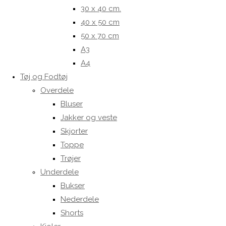
30 x 40 cm.
40 x 50 cm
50 x 70 cm
A3
A4
Tøj og Fodtøj
Overdele
Bluser
Jakker og veste
Skjorter
Toppe
Trøjer
Underdele
Bukser
Nederdele
Shorts