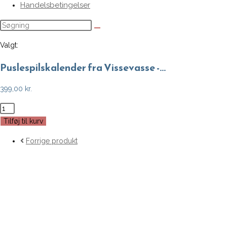
Handelsbetingelser
Valgt:
Puslespilskalender fra Vissevasse -…
399,00
kr.
Puslespilskalender
fra
Tilføj til kurv
Vissevasse
Forrige produkt
-
1000
brikker
antal