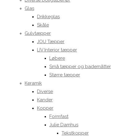
Diverse boligtilbehør
Glas
Drikkeglas
Skåle
Gulvtæpper
JOU Tæpper
LIV Interior tæpper
Løbere
Små tæpper og bademåtter
Større tæpper
Keramik
Diverse
Kander
Kopper
Formfast
Julie Damhus
Tekstkopper