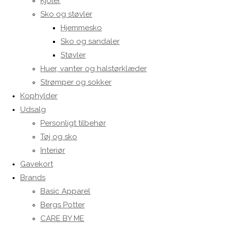
Kjoler
Sko og støvler
Hjemmesko
Sko og sandaler
Støvler
Huer, vanter og halstørklæder
Strømper og sokker
Kophylder
Udsalg
Personligt tilbehør
Tøj og sko
Interiør
Gavekort
Brands
Basic Apparel
Bergs Potter
CARE BY ME