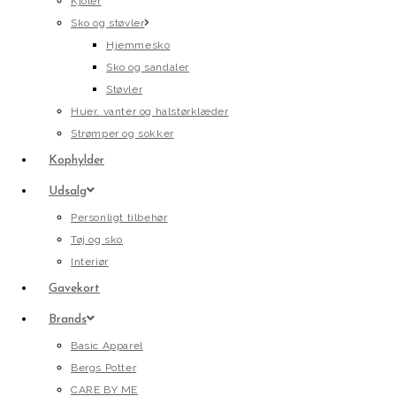
Kjoler
Sko og støvler
Hjemmesko
Sko og sandaler
Støvler
Huer, vanter og halstørklæder
Strømper og sokker
Kophylder
Udsalg
Personligt tilbehør
Tøj og sko
Interiør
Gavekort
Brands
Basic Apparel
Bergs Potter
CARE BY ME