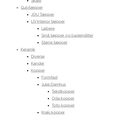
Skåle
Gulvtæpper
JOU Tæpper
LIV Interior tæpper
Løbere
Små tæpper og bademåtter
Større tæpper
Keramik
Diverse
Kander
Kopper
Formfast
Julie Damhus
Tekstkopper
Oda kopper
Toto kopper
Kraki kopper