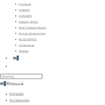
Formfast
HABIBA
HUNKØN
Madam Stoltz
New Zealand Boots
Nynne Rosenvinge
RE.ESSENCE
Vissevasse
Woden
0
Toggle
website
search
0
Menu
Luk
Nyheder
Accessories