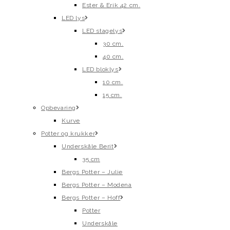
Ester & Erik 42 cm.
LED lys
LED stagelys
30 cm.
40 cm.
LED bloklys
10 cm.
15 cm.
Opbevaring
Kurve
Potter og krukker
Underskåle Berit
35 cm
Bergs Potter – Julie
Bergs Potter – Modena
Bergs Potter – Hoff
Potter
Underskåle