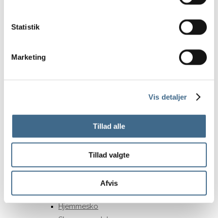
A3
A4
Statistik
Tøj og Fodtøj
Overdele
Marketing
Bluser
Jakker og veste
Skjorter
Vis detaljer
Toppe
Trøjer
Tillad alle
Underdele
Bukser
Nederdele
Tillad valgte
Shorts
Kjoler
Afvis
Sko og støvler
Hjemmesko