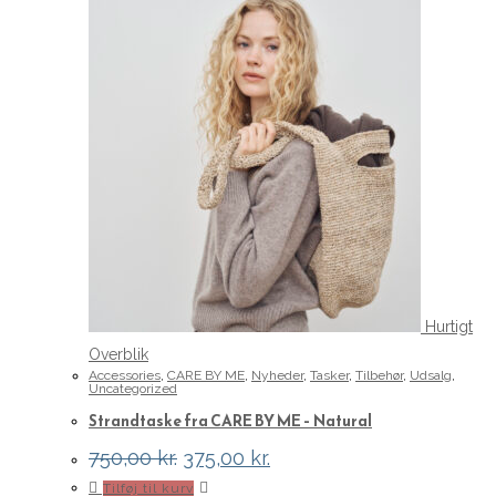
Hurtigt
Overblik
Accessories
,
CARE BY ME
,
Nyheder
,
Tasker
,
Tilbehør
,
Udsalg
,
Uncategorized
Strandtaske fra CARE BY ME – Natural
Den
Den
750,00
kr.
375,00
kr.
oprindelige
aktuelle
Tilføj til kurv
pris
pris