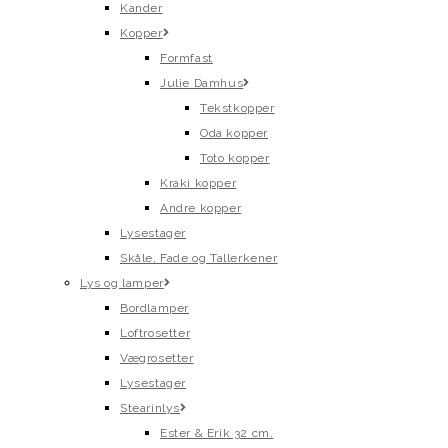
Kander
Kopper
Formfast
Julie Damhus
Tekstkopper
Oda kopper
Toto kopper
Kraki kopper
Andre kopper
Lysestager
Skåle, Fade og Tallerkener
Lys og lamper
Bordlamper
Loftrosetter
Vægrosetter
Lysestager
Stearinlys
Ester & Erik 32 cm.