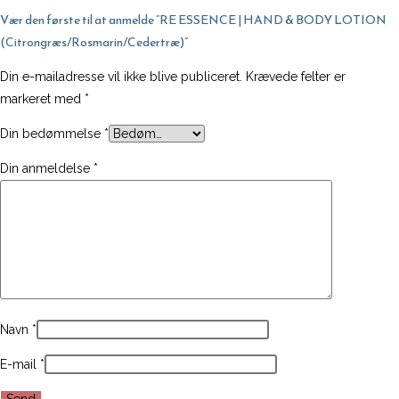
(Citrongræs/Rosmarin/Cedertræ)
Vær den første til at anmelde “RE ESSENCE | HAND & BODY LOTION
antal
(Citrongræs/Rosmarin/Cedertræ)”
Din e-mailadresse vil ikke blive publiceret.
Krævede felter er
markeret med
*
Din bedømmelse
*
Din anmeldelse
*
Navn
*
E-mail
*