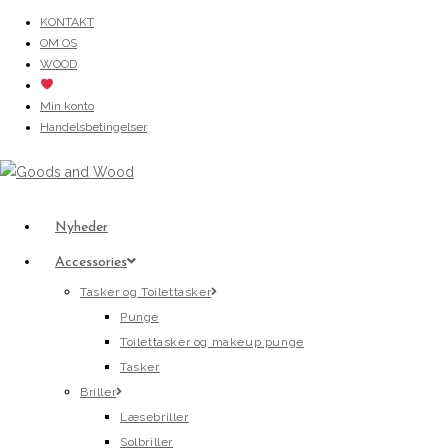
Skip
KONTAKT
OM OS
to
WOOD
content
Min konto
Handelsbetingelser
Nyheder
Accessories
Tasker og Toilettasker
Punge
Toilettasker og makeup punge
Tasker
Briller
Læsebriller
Solbriller