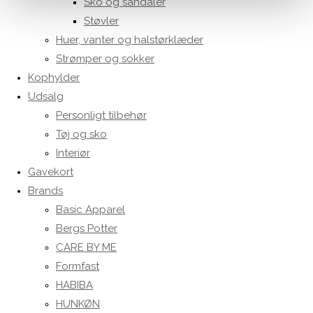
Sko og sandaler
Støvler
Huer, vanter og halstørklæder
Strømper og sokker
Kophylder
Udsalg
Personligt tilbehør
Tøj og sko
Interiør
Gavekort
Brands
Basic Apparel
Bergs Potter
CARE BY ME
Formfast
HABIBA
HUNKØN