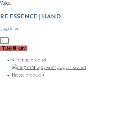
Valgt:
RE ESSENCE | HAND…
239,00
kr.
RE
ESSENCE
Tilføj til kurv
|
Forrige produkt
HAND
&
Næste produkt
BODY
LOTION
(Citrongræs/Rosmarin/Cedertræ)
antal