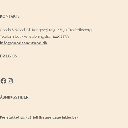
KONTAKT:
Goods & Wood, Gl. Kongevej 149 - 1850 Frederiksberg
Telefon i butikkens åbningstid:
31192753
info@goodsandwood.dk
FØLG OS
Facebook
Instagram
ÅBNINGSTIDER:
Ferielukket 13. - 28. juli (begge dage inklusive)