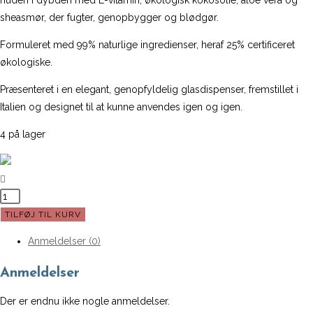
huden i dybden med E-vitamin, økologisk kokosolie, aloe vera og
sheasmør, der fugter, genopbygger og blødgør.
Formuleret med 99% naturlige ingredienser, heraf 25% certificeret
økologiske.
Præsenteret i en elegant, genopfyldelig glasdispenser, fremstillet i
Italien og designet til at kunne anvendes igen og igen.
4 på lager
RE
ESSENCE
TILFØJ TIL KURV
|
Anmeldelser (0)
HAND
&
Anmeldelser
BODY
LOTION
Der er endnu ikke nogle anmeldelser.