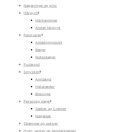
Nøgleringe og pins
Hårpynt
Hårklemmer
Andet hårpynt
Papirvarer
Anledningskort
Bøger
Notesbøger
Puslespil
Smykker
Armbånd
Halskæder
Øreringe
Personlig pleje
Sæber og Cremer
Neglelak
Strømper og sokker
Huer, vanter og halstørklæder