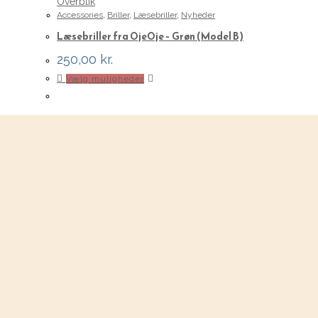
Overblik
Accessories
,
Briller
,
Læsebriller
,
Nyheder
Læsebriller fra OjeOje – Grøn (Model B)
250,00
kr.
Dette
Vælg muligheder
vare
har
flere
varianter.
Mulighederne
kan
vælges
på
varesiden