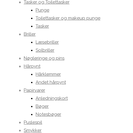
Tasker og Toilettasker
Punge
Toilettasker og makeup punge
Tasker
Briller
Læsebriller
Solbriller
Nøgleringe og pins
Hårpynt
Hårklemmer
Andet hårpynt
Papirvarer
Anledningskort
Bøger
Notesbøger
Puslespil
Smykker