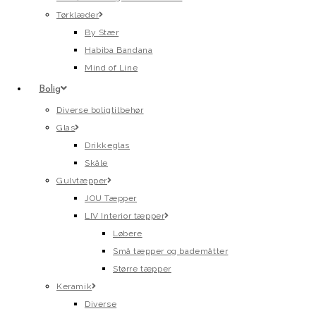
Tørklæder
By Stær
Habiba Bandana
Mind of Line
Bolig
Diverse boligtilbehør
Glas
Drikkeglas
Skåle
Gulvtæpper
JOU Tæpper
LIV Interior tæpper
Løbere
Små tæpper og bademåtter
Større tæpper
Keramik
Diverse