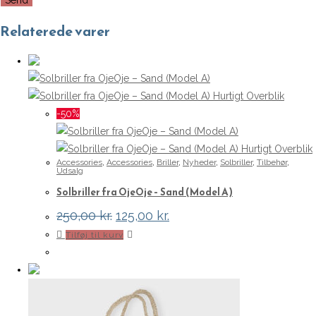
Relaterede varer
Hurtigt Overblik
-50%
Hurtigt Overblik
Accessories
,
Accessories
,
Briller
,
Nyheder
,
Solbriller
,
Tilbehør
,
Udsalg
Solbriller fra OjeOje – Sand (Model A)
Den
Den
250,00
kr.
125,00
kr.
oprindelige
aktuelle
Tilføj til kurv
pris
pris
var:
er:
250,00 kr..
125,00 kr..