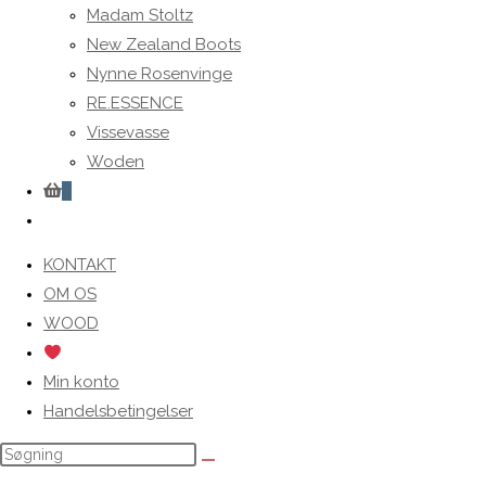
Madam Stoltz
New Zealand Boots
Nynne Rosenvinge
RE.ESSENCE
Vissevasse
Woden
0
Toggle
website
KONTAKT
search
OM OS
WOOD
Min konto
Handelsbetingelser