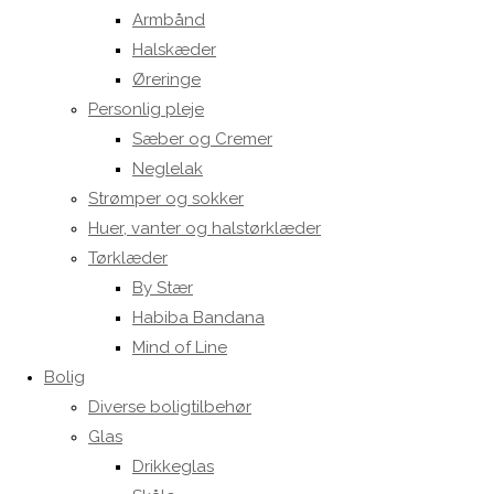
Armbånd
Halskæder
Øreringe
Personlig pleje
Sæber og Cremer
Neglelak
Strømper og sokker
Huer, vanter og halstørklæder
Tørklæder
By Stær
Habiba Bandana
Mind of Line
Bolig
Diverse boligtilbehør
Glas
Drikkeglas