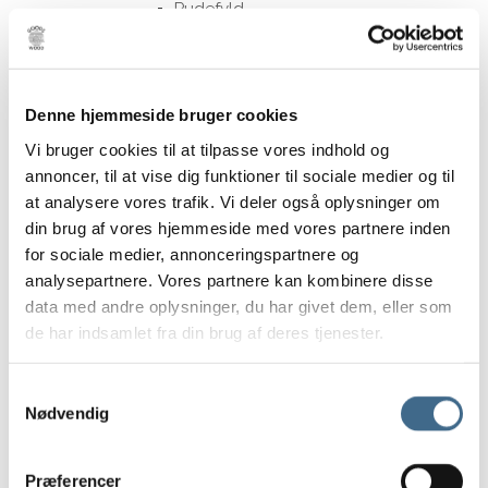
Pudefyld
Sengetæpper
Tehætter
Tæpper og plaider
Denne hjemmeside bruger cookies
Viskestykker og grydelapper
Vi bruger cookies til at tilpasse vores indhold og
Print og Rammer
annoncer, til at vise dig funktioner til sociale medier og til
Print
at analysere vores trafik. Vi deler også oplysninger om
ATWS
din brug af vores hjemmeside med vores partnere inden
Nynne Rosenvinge
for sociale medier, annonceringspartnere og
Paper Collective
analysepartnere. Vores partnere kan kombinere disse
Tiny Stories
data med andre oplysninger, du har givet dem, eller som
Vissevasse (print)
de har indsamlet fra din brug af deres tjenester.
Rammer
Refleksfrie rammer
Samtykkevalg
Nødvendig
30 x 40 cm.
40 x 50 cm
50 x 70 cm
Præferencer