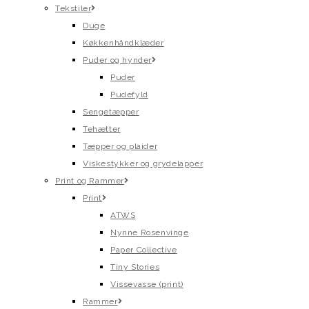
Tekstiler
Duge
Køkkenhåndklæder
Puder og hynder
Puder
Pudefyld
Sengetæpper
Tehætter
Tæpper og plaider
Viskestykker og grydelapper
Print og Rammer
Print
ATWS
Nynne Rosenvinge
Paper Collective
Tiny Stories
Vissevasse (print)
Rammer