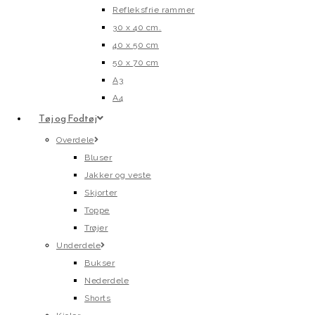
Refleksfrie rammer
30 x 40 cm.
40 x 50 cm
50 x 70 cm
A3
A4
Tøj og Fodtøj
Overdele
Bluser
Jakker og veste
Skjorter
Toppe
Trøjer
Underdele
Bukser
Nederdele
Shorts