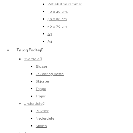
Refleksfrie rammer
30 x 40 cm.
40 x 50 cm
50 x 70 cm
A3
A4
Tøj og Fodtøj
Overdele
Bluser
Jakker og veste
Skjorter
Toppe
Trøjer
Underdele
Bukser
Nederdele
Shorts