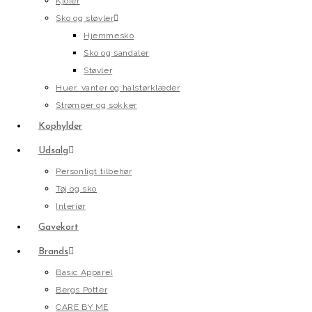
Kjoler
Sko og støvler
Hjemmesko
Sko og sandaler
Støvler
Huer, vanter og halstørklæder
Strømper og sokker
Kophylder
Udsalg
Personligt tilbehør
Tøj og sko
Interiør
Gavekort
Brands
Basic Apparel
Bergs Potter
CARE BY ME