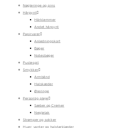
Nøgleringe og pins
Hårpynt
Hårklemmer
Andet hårpynt
Papirvarer
Anledningskort
Bøger
Notesbøger
Puslespil
Smykker
Armbånd
Halskæder
Øreringe
Personlig pleje
Sæber og Cremer
Neglelak
Strømper og sokker
Huer, vanter og halstørklæder