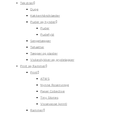
Tekstiler
Duge
Køkkenhåndklæder
Puder og hynder
Puder
Pudefyld
Sengetæpper
Tehætter
Tæpper og plaider
Viskestykker og grydelapper
Print og Rammer
Print
ATWS
Nynne Rosenvinge
Paper Collective
Tiny Stories
Vissevasse (print)
Rammer