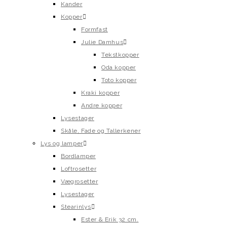
Kander
Kopper
Formfast
Julie Damhus
Tekstkopper
Oda kopper
Toto kopper
Kraki kopper
Andre kopper
Lysestager
Skåle, Fade og Tallerkener
Lys og lamper
Bordlamper
Loftrosetter
Vægrosetter
Lysestager
Stearinlys
Ester & Erik 32 cm.