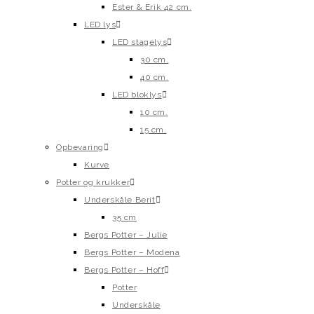
Ester & Erik 42 cm.
LED lys
LED stagelys
30 cm.
40 cm.
LED bloklys
10 cm.
15 cm.
Opbevaring
Kurve
Potter og krukker
Underskåle Berit
35 cm
Bergs Potter – Julie
Bergs Potter – Modena
Bergs Potter – Hoff
Potter
Underskåle