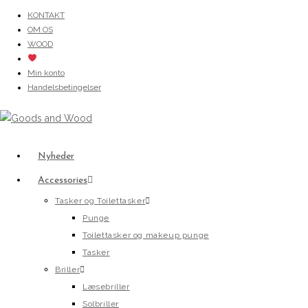
Skip
KONTAKT
OM OS
to
WOOD
content
Min konto
Handelsbetingelser
Nyheder
Accessories
Tasker og Toilettasker
Punge
Toilettasker og makeup punge
Tasker
Briller
Læsebriller
Solbriller