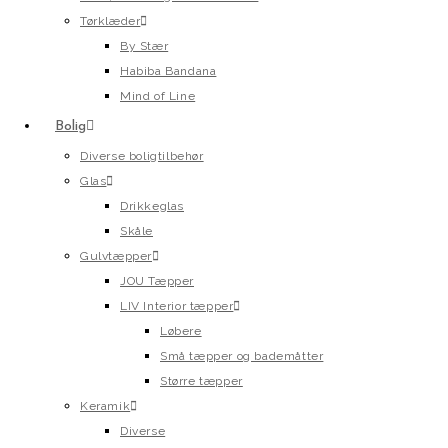
Tørklæder
By Stær
Habiba Bandana
Mind of Line
Bolig
Diverse boligtilbehør
Glas
Drikkeglas
Skåle
Gulvtæpper
JOU Tæpper
LIV Interior tæpper
Løbere
Små tæpper og bademåtter
Større tæpper
Keramik
Diverse