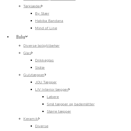
Tørklæder
By Stær
Habiba Bandana
Mind of Line
Bolig
Diverse boligtilbehør
Glas
Drikkeglas
Skåle
Gulvtæpper
JOU Tæpper
LIV Interior tæpper
Løbere
Små tæpper og bademåtter
Større tæpper
Keramik
Diverse