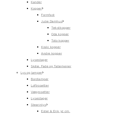
Kander
Kopper
Formfast
Julie Damhus
Tekstkopper
Oda kopper
Toto kopper
Kraki kopper
Andre kopper
Lysestager
Skåle, Fade og Tallerkener
Lys og lamper
Bordlamper
Loftrosetter
Vægrosetter
Lysestager
Stearinlys
Ester & Erik 32 cm.