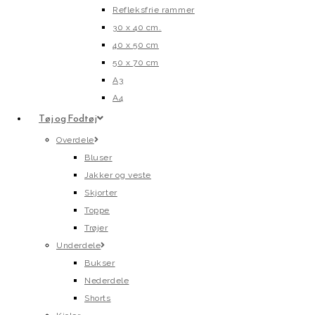
Refleksfrie rammer
30 x 40 cm.
40 x 50 cm
50 x 70 cm
A3
A4
Tøj og Fodtøj
Overdele
Bluser
Jakker og veste
Skjorter
Toppe
Trøjer
Underdele
Bukser
Nederdele
Shorts