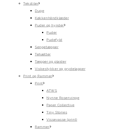
Tekstiler
Duge
Køkkenhåndklæder
Puder og hynder
Puder
Pudefyld
Sengetæpper
Tehætter
Tæpper og plaider
Viskestykker og grydelapper
Print og Rammer
Print
ATWS
Nynne Rosenvinge
Paper Collective
Tiny Stories
Vissevasse (print)
Rammer