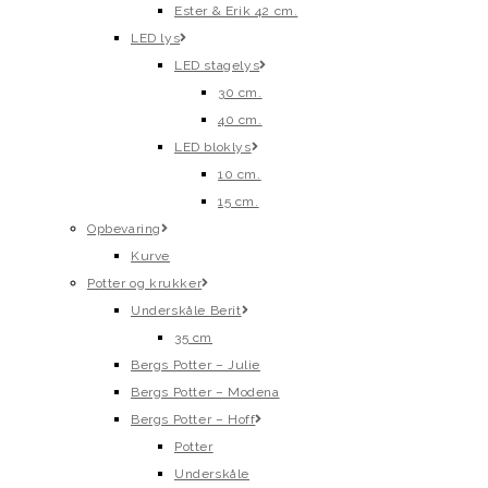
Ester & Erik 42 cm.
LED lys
LED stagelys
30 cm.
40 cm.
LED bloklys
10 cm.
15 cm.
Opbevaring
Kurve
Potter og krukker
Underskåle Berit
35 cm
Bergs Potter – Julie
Bergs Potter – Modena
Bergs Potter – Hoff
Potter
Underskåle