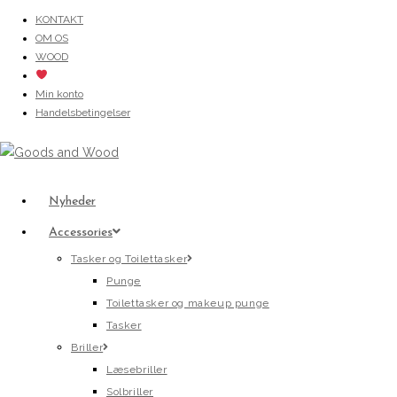
Skip
KONTAKT
OM OS
to
WOOD
content
Min konto
Handelsbetingelser
Nyheder
Accessories
Tasker og Toilettasker
Punge
Toilettasker og makeup punge
Tasker
Briller
Læsebriller
Solbriller