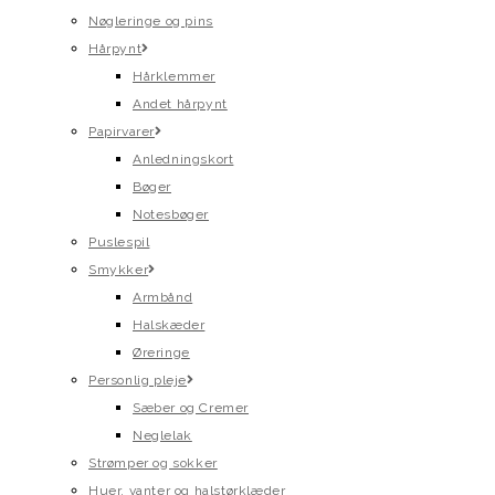
Nøgleringe og pins
Hårpynt
Hårklemmer
Andet hårpynt
Papirvarer
Anledningskort
Bøger
Notesbøger
Puslespil
Smykker
Armbånd
Halskæder
Øreringe
Personlig pleje
Sæber og Cremer
Neglelak
Strømper og sokker
Huer, vanter og halstørklæder