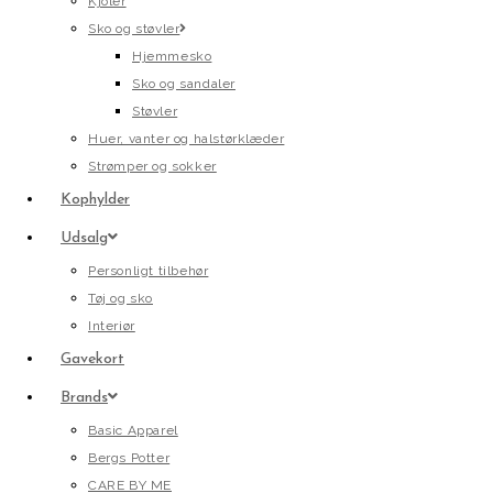
Kjoler
Sko og støvler
Hjemmesko
Sko og sandaler
Støvler
Huer, vanter og halstørklæder
Strømper og sokker
Kophylder
Udsalg
Personligt tilbehør
Tøj og sko
Interiør
Gavekort
Brands
Basic Apparel
Bergs Potter
CARE BY ME