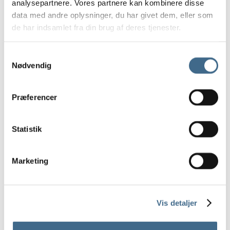
analysepartnere. Vores partnere kan kombinere disse
Pudefyld
data med andre oplysninger, du har givet dem, eller som
Sengetæpper
de har indsamlet fra din brug af deres tjenester.
Tehætter
Tæpper og plaider
Samtykkevalg
Viskestykker og grydelapper
Nødvendig
Print og Rammer
Print
Præferencer
ATWS
Nynne Rosenvinge
Paper Collective
Statistik
Tiny Stories
Vissevasse (print)
Marketing
Rammer
Refleksfrie rammer
30 x 40 cm.
Vis detaljer
40 x 50 cm
50 x 70 cm