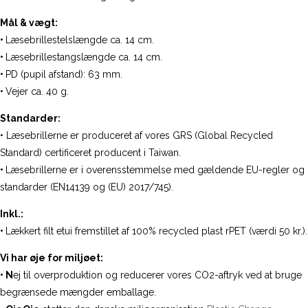
Mål & vægt:
•
Læsebrillestelslængde ca. 14 cm.
•
Læsebrillestangslængde ca. 14 cm.
•
PD (pupil afstand): 63 mm.
•
Vejer ca. 40 g.
Standarder:
• Læsebrillerne er produceret af vores GRS (Global Recycled
Standard) certificeret producent i Taiwan.
•
Læsebrillerne er i overensstemmelse med gældende EU-regler og
standarder (EN14139 og (EU) 2017/745).
Inkl.:
•
Lækkert filt etui fremstillet af 100% recycled plast rPET (værdi 50 kr.).
Vi har øje for miljøet:
• N
ej til overproduktion og reducerer vores CO2-aftryk ved at bruge
begrænsede mængder emballage.