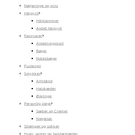
Nøgleringe og pins
Hårpynt
Hårklemmer
Andet hårpynt
Papirvarer
Anledningskort
Bøger
Notesbøger
Puslespil
Smykker
Armbånd
Halskæder
Øreringe
Personlig pleje
Sæber og Cremer
Neglelak
Strømper og sokker
Huer, vanter og halstørklæder