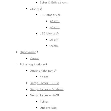
Ester & Erik 42 cm.
LED lys
LED stagelys
30 cm.
40 cm.
LED bloklys
10 cm.
15 cm.
Opbevaring
Kurve
Potter og krukker
Underskåle Berit
35 cm
Bergs Potter – Julie
Bergs Potter – Modena
Bergs Potter – Hoff
Potter
Underskåle