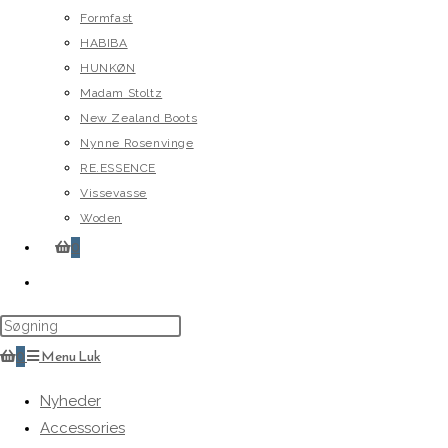
Formfast
HABIBA
HUNKØN
Madam Stoltz
New Zealand Boots
Nynne Rosenvinge
RE.ESSENCE
Vissevasse
Woden
0
Toggle
website
search
0
Menu
Luk
Nyheder
Accessories