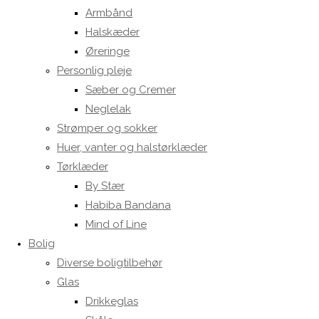
Armbånd
Halskæder
Øreringe
Personlig pleje
Sæber og Cremer
Neglelak
Strømper og sokker
Huer, vanter og halstørklæder
Tørklæder
By Stær
Habiba Bandana
Mind of Line
Bolig
Diverse boligtilbehør
Glas
Drikkeglas