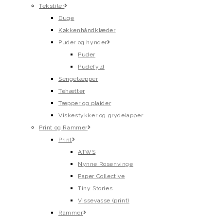
Tekstiler
Duge
Køkkenhåndklæder
Puder og hynder
Puder
Pudefyld
Sengetæpper
Tehætter
Tæpper og plaider
Viskestykker og grydelapper
Print og Rammer
Print
ATWS
Nynne Rosenvinge
Paper Collective
Tiny Stories
Vissevasse (print)
Rammer