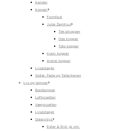
Kander
Kopper
Formfast
Julie Damhus
Tekstkopper
Oda kopper
Toto kopper
Kraki kopper
Andre kopper
Lysestager
Skåle, Fade og Tallerkener
Lys og lamper
Bordlamper
Loftrosetter
Vægrosetter
Lysestager
Stearinlys
Ester & Erik 32 cm.