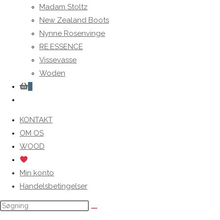
Madam Stoltz
New Zealand Boots
Nynne Rosenvinge
RE.ESSENCE
Vissevasse
Woden
0
Toggle
website
KONTAKT
search
OM OS
WOOD
Min konto
Handelsbetingelser