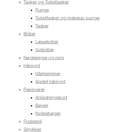
Tasker og Toilettasker
Punge
Toilettasker og makeup punge
Tasker
Briller
Læsebriller
Solbriller
Nøgleringe og pins
Hårpynt
Hårklemmer
Andet hårpynt
Papirvarer
Anledningskort
Bøger
Notesbøger
Puslespil
Smykker