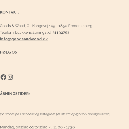
KONTAKT:
Goods & Wood, Gl. Kongevej 149 - 1850 Frederiksberg
Telefon i butikkens åbningstid:
31192753
info@goodsandwood.dk
FØLG OS
Facebook
Instagram
ÅBNINGSTIDER:
(Se stories på Facebook og Instagram for akutte afvigelser i åbningstiderne)
Mandag, onsdag og torsdag kl. 11.00 - 17.30