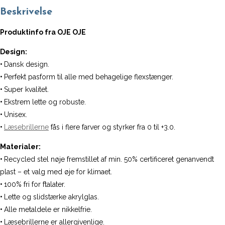
(Model
Beskrivelse
G)
antal
Produktinfo fra OJE OJE
Design:
•
Dansk design.
•
Perfekt pasform til alle med behagelige flexstænger.
•
Super kvalitet.
•
Ekstrem lette og robuste.
•
Unisex.
•
Læsebrillerne
fås i flere farver og styrker fra 0 til +3.0.
Materialer:
•
Recycled stel nøje fremstillet af min. 50% certificeret genanvendt
plast – et valg med øje for klimaet.
•
100% fri for ftalater.
•
Lette og slidstærke akrylglas.
•
Alle metaldele er nikkelfrie.
•
Læsebrillerne er allergivenlige.