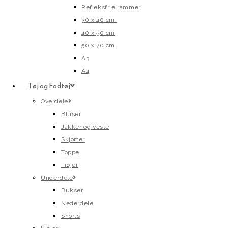
Refleksfrie rammer
30 x 40 cm.
40 x 50 cm
50 x 70 cm
A3
A4
Tøj og Fodtøj
Overdele
Bluser
Jakker og veste
Skjorter
Toppe
Trøjer
Underdele
Bukser
Nederdele
Shorts