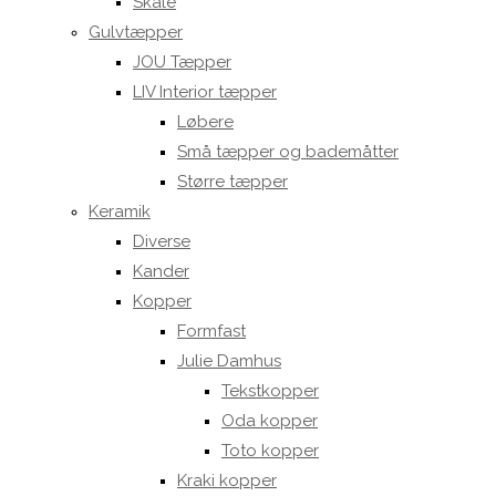
Skåle
Gulvtæpper
JOU Tæpper
LIV Interior tæpper
Løbere
Små tæpper og bademåtter
Større tæpper
Keramik
Diverse
Kander
Kopper
Formfast
Julie Damhus
Tekstkopper
Oda kopper
Toto kopper
Kraki kopper