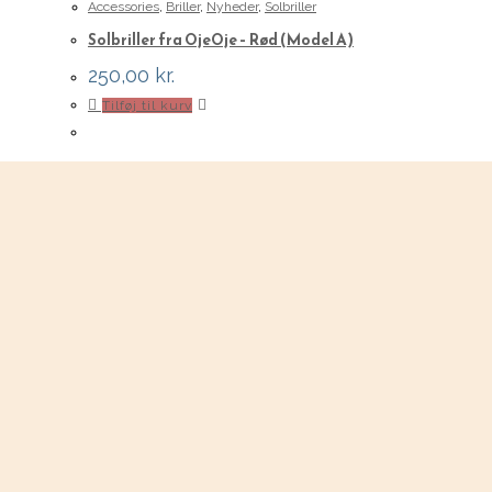
Accessories
,
Briller
,
Nyheder
,
Solbriller
Solbriller fra OjeOje – Rød (Model A)
250,00
kr.
Tilføj til kurv