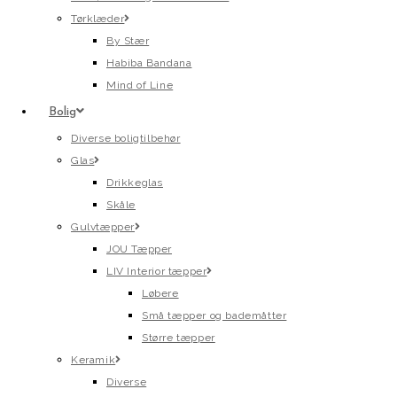
Tørklæder
By Stær
Habiba Bandana
Mind of Line
Bolig
Diverse boligtilbehør
Glas
Drikkeglas
Skåle
Gulvtæpper
JOU Tæpper
LIV Interior tæpper
Løbere
Små tæpper og bademåtter
Større tæpper
Keramik
Diverse