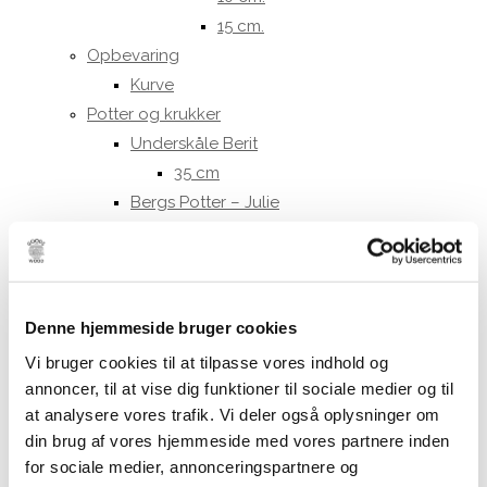
15 cm.
Opbevaring
Kurve
Potter og krukker
Underskåle Berit
35 cm
Bergs Potter – Julie
Bergs Potter – Modena
Bergs Potter – Hoff
Potter
Underskåle
Denne hjemmeside bruger cookies
Tekstiler
Vi bruger cookies til at tilpasse vores indhold og
Duge
annoncer, til at vise dig funktioner til sociale medier og til
Køkkenhåndklæder
at analysere vores trafik. Vi deler også oplysninger om
Puder og hynder
din brug af vores hjemmeside med vores partnere inden
Puder
for sociale medier, annonceringspartnere og