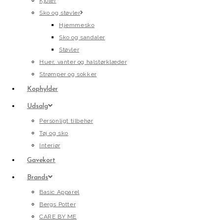
Kjoler
Sko og støvler
Hjemmesko
Sko og sandaler
Støvler
Huer, vanter og halstørklæder
Strømper og sokker
Kophylder
Udsalg
Personligt tilbehør
Tøj og sko
Interiør
Gavekort
Brands
Basic Apparel
Bergs Potter
CARE BY ME