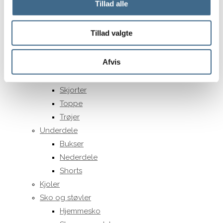
Tillad alle
A3
A4
Tillad valgte
Tøj og Fodtøj
Overdele
Afvis
Bluser
Jakker og veste
Skjorter
Toppe
Trøjer
Underdele
Bukser
Nederdele
Shorts
Kjoler
Sko og støvler
Hjemmesko