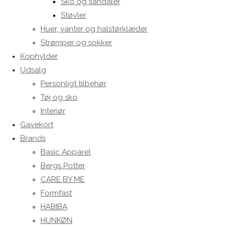
Sko og sandaler
Støvler
Huer, vanter og halstørklæder
Strømper og sokker
Kophylder
Udsalg
Personligt tilbehør
Tøj og sko
Interiør
Gavekort
Brands
Basic Apparel
Bergs Potter
CARE BY ME
Formfast
HABIBA
HUNKØN