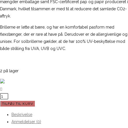
mængder emballage samt FSC-certificeret pap og papir produceret i
Danmark, hvilket tilsammen er med til at reducere det samlede CO2-
aftryk.
Brillerne er lette at bære, og har en komfortabel pasform med
flexstænger, der er rare at have på. Derudover er de allergivenlige og
unisex. For solbrillerne gælder, at de har 100% UV-beskyttelse mod
både stråling fra UVA, UVB og UVC.
2 på lager
Solbriller
fra
TILFØJ TIL KURV
OjeOje
Beskrivelse
-
Anmeldelser (0)
Blå