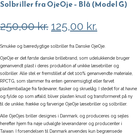
Solbriller fra OjeOje – Blå (Model G)
Den
Den
250,00
kr.
125,00
kr.
oprindelige
aktuell
pris
pris
Smukke og bæredygtige solbriller fra Danske OjeOje.
var:
er:
OjeOje er det første danske brillebrand, som udelukkende bruger
genanvendt plast i deres produktion af unikke læsebriller og
250,00 kr..
125,00 kr
solbriller. Alle stel er fremstillet af det 100% genanvendte materiale,
RPCTG, som stammer fra enten gennemsigtigt eller farvet
plastemballage fra fødevarer, flasker og skruelåg. I stedet for at havne
og fylde op som affald, bliver plasten knust og transformeret på ny
til de unikke, frække og farverige OjeOje læsebriller og solbriller.
Alle OjeOjes briller designes i Danmark, og produceres og sejles
herefter hjem fra nøje udvalgte leverandører og producenter i
Taiwan. I forsendelsen til Danmark anvendes kun begrænsede