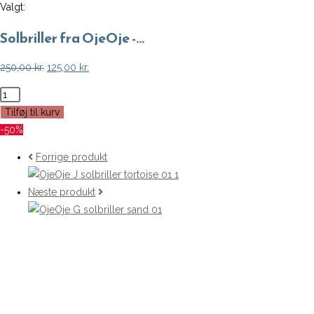
Valgt:
Solbriller fra OjeOje -…
Den
Den
250,00
kr.
125,00
kr.
oprindelige
aktuelle
Solbriller
pris
pris
fra
Tilføj til kurv
var:
er:
OjeOje
-50%
250,00 kr..
125,00 kr..
-
Forrige produkt
Blå
(Model
Næste produkt
G)
antal