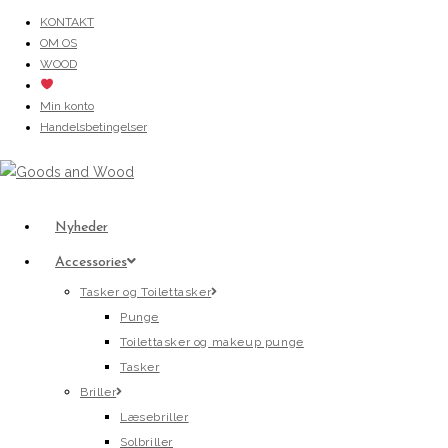
Skip
KONTAKT
OM OS
to
WOOD
content
Min konto
Handelsbetingelser
Nyheder
Accessories
Tasker og Toilettasker
Punge
Toilettasker og makeup punge
Tasker
Briller
Læsebriller
Solbriller