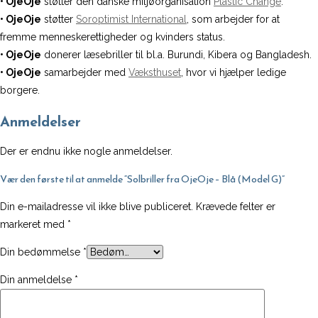
• OjeOje
støtter den danske miljøorganisation
Plastic Change
.
• OjeOje
støtter
Soroptimist International
, som arbejder for at
fremme menneskerettigheder og kvinders status.
• OjeOje
donerer læsebriller til bl.a. Burundi, Kibera og Bangladesh.
• OjeOje
samarbejder med
Væksthuset
, hvor vi hjælper ledige
borgere.
Anmeldelser
Der er endnu ikke nogle anmeldelser.
Vær den første til at anmelde “Solbriller fra OjeOje – Blå (Model G)”
Din e-mailadresse vil ikke blive publiceret.
Krævede felter er
markeret med
*
Din bedømmelse
*
Din anmeldelse
*